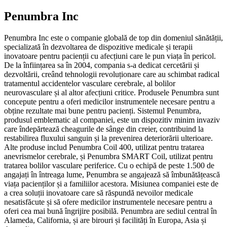
Penumbra Inc
Penumbra Inc este o companie globală de top din domeniul sănătății,
specializată în dezvoltarea de dispozitive medicale și terapii
inovatoare pentru pacienții cu afecțiuni care le pun viața în pericol.
De la înființarea sa în 2004, compania s-a dedicat cercetării și
dezvoltării, creând tehnologii revoluționare care au schimbat radical
tratamentul accidentelor vasculare cerebrale, al bolilor
neurovasculare și al altor afecțiuni critice. Produsele Penumbra sunt
concepute pentru a oferi medicilor instrumentele necesare pentru a
obține rezultate mai bune pentru pacienți. Sistemul Penumbra,
produsul emblematic al companiei, este un dispozitiv minim invaziv
care îndepărtează cheagurile de sânge din creier, contribuind la
restabilirea fluxului sanguin și la prevenirea deteriorării ulterioare.
Alte produse includ Penumbra Coil 400, utilizat pentru tratarea
anevrismelor cerebrale, și Penumbra SMART Coil, utilizat pentru
tratarea bolilor vasculare periferice. Cu o echipă de peste 1.500 de
angajați în întreaga lume, Penumbra se angajează să îmbunătățească
viața pacienților și a familiilor acestora. Misiunea companiei este de
a crea soluții inovatoare care să răspundă nevoilor medicale
nesatisfăcute și să ofere medicilor instrumentele necesare pentru a
oferi cea mai bună îngrijire posibilă. Penumbra are sediul central în
Alameda, California, și are birouri și facilități în Europa, Asia și