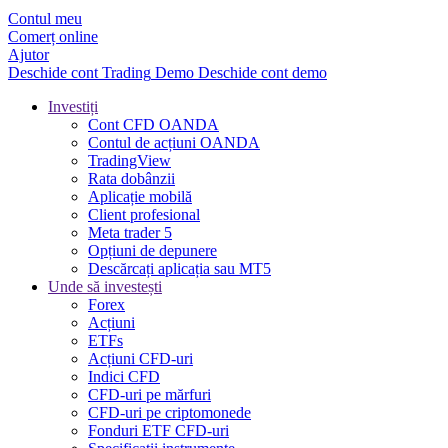
Contul meu
Comerț online
Ajutor
Deschide cont
Trading
Demo
Deschide cont demo
Investiți
Cont CFD OANDA
Contul de acțiuni OANDA
TradingView
Rata dobânzii
Aplicație mobilă
Client profesional
Meta trader 5
Opțiuni de depunere
Descărcați aplicația sau MT5
Unde să investești
Forex
Acțiuni
ETFs
Acțiuni CFD-uri
Indici CFD
CFD-uri pe mărfuri
CFD-uri pe criptomonede
Fonduri ETF CFD-uri