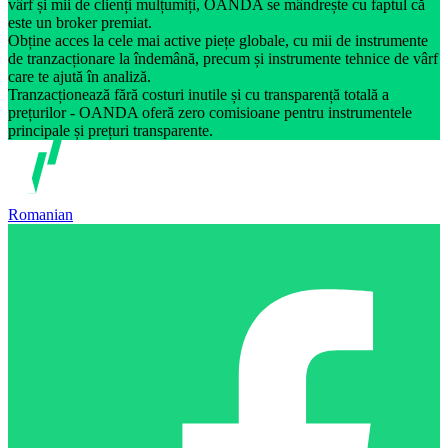
vârf și mii de clienți mulțumiți, OANDA se mândrește cu faptul că
este un broker premiat.
Obține acces la cele mai active piețe globale, cu mii de instrumente
de tranzacționare la îndemână, precum și instrumente tehnice de vârf
care te ajută în analiză.
Tranzacționează fără costuri inutile și cu transparență totală a
prețurilor - OANDA oferă zero comisioane pentru instrumentele
principale și prețuri transparente.
Romanian