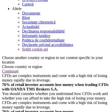
Carieră
Altele
Documente
Blog
Securitate cibernetică
Actualizări
Declinarea responsabilității
Informații juridice
Politica de confidențialitate
Declarație privind accesibilitatea
Setări cookie-uri
Choose another country or region to see content specific to your
location
Choose country or region
Continuați
CFDs are complex instruments and come with a high risk of losing
money rapidly due to leverage.
76% of retail investor accounts lose money when trading CFDs
with OANDA TMS Brokers S.A.
You should consider whether you understand how CFDs work and
whether you can afford to take the high risk of losing your money.
CFDs are complex instruments and come with a high risk of losing
money rapidly due to leverage.
76% of retail investor accounts lose money