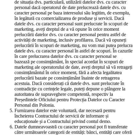
de situația dvs. particulară, utilizării datelor dvs. cu caracter
personal dacă operatorul de date prelucrează datele dvs. cu
caracter personal pe baza interesului său legitim, de exemplu,
în legătură cu comercializarea de produse și servicii. Dacă
datele dvs. cu caracter personal sunt prelucrate în scopuri de
marketing, aveți dreptul de a vă opune în orice moment
prelucrării datelor dvs. cu caracter personal pentru astfel de
activități de marketing, inclusiv profilarea. Dacă vă opuneți
prelucrării în scopuri de marketing, nu vom mai putea prelucra
datele dvs. cu caracter personal în astfel de scopuri. În cazurile
în care prelucrarea datelor dvs. cu caracter personal se
bazează pe consimțământ, în special acordat în scopuri de
marketing ale operatorului de date, aveți dreptul să vă retrageți
consimțământul în orice moment, fără a afecta legalitatea
prelucrării bazate pe consimțământ înainte de retragerea
acestuia. Dacă considerați că datele dvs. sunt prelucrate în
contradicție cu cerințele legale, puteți depune o plângere la
autoritatea de supraveghere competentă, respectiv la
Președintele Oficiului pentru Protecția Datelor cu Caracter
Personal din Polonia.
Furnizarea datelor este voluntară, dar necesară pentru
încheierea Contractului de servicii de informare și
educaționale și a Contractului privind contul demo.
Datele dumneavoastră cu caracter personal pot fi transferate
către următoarele categorii de entități: bănci, entități care oferă