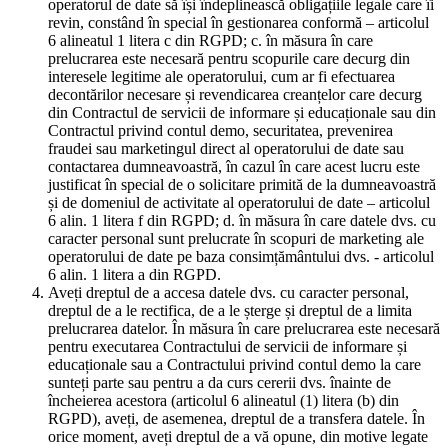
operatorul de date să își îndeplinească obligațiile legale care îi
revin, constând în special în gestionarea conformă – articolul
6 alineatul 1 litera c din RGPD; c. în măsura în care
prelucrarea este necesară pentru scopurile care decurg din
interesele legitime ale operatorului, cum ar fi efectuarea
decontărilor necesare și revendicarea creanțelor care decurg
din Contractul de servicii de informare și educaționale sau din
Contractul privind contul demo, securitatea, prevenirea
fraudei sau marketingul direct al operatorului de date sau
contactarea dumneavoastră, în cazul în care acest lucru este
justificat în special de o solicitare primită de la dumneavoastră
și de domeniul de activitate al operatorului de date – articolul
6 alin. 1 litera f din RGPD; d. în măsura în care datele dvs. cu
caracter personal sunt prelucrate în scopuri de marketing ale
operatorului de date pe baza consimțământului dvs. - articolul
6 alin. 1 litera a din RGPD.
Aveți dreptul de a accesa datele dvs. cu caracter personal,
dreptul de a le rectifica, de a le șterge și dreptul de a limita
prelucrarea datelor. În măsura în care prelucrarea este necesară
pentru executarea Contractului de servicii de informare și
educaționale sau a Contractului privind contul demo la care
sunteți parte sau pentru a da curs cererii dvs. înainte de
încheierea acestora (articolul 6 alineatul (1) litera (b) din
RGPD), aveți, de asemenea, dreptul de a transfera datele. În
orice moment, aveți dreptul de a vă opune, din motive legate