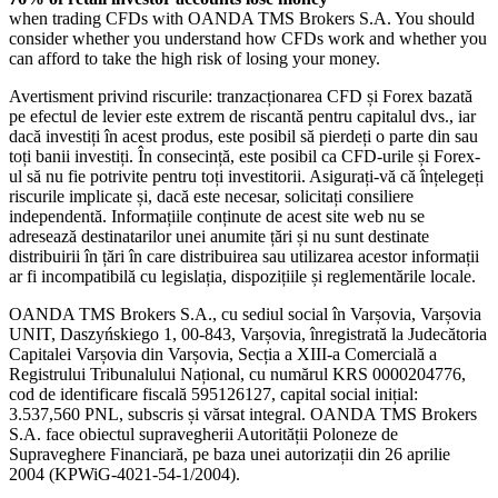
when trading CFDs with OANDA TMS Brokers S.A. You should
consider whether you understand how CFDs work and whether you
can afford to take the high risk of losing your money.
Avertisment privind riscurile: tranzacționarea CFD și Forex bazată
pe efectul de levier este extrem de riscantă pentru capitalul dvs., iar
dacă investiți în acest produs, este posibil să pierdeți o parte din sau
toți banii investiți. În consecință, este posibil ca CFD-urile și Forex-
ul să nu fie potrivite pentru toți investitorii. Asigurați-vă că înțelegeți
riscurile implicate și, dacă este necesar, solicitați consiliere
independentă. Informațiile conținute de acest site web nu se
adresează destinatarilor unei anumite țări și nu sunt destinate
distribuirii în țări în care distribuirea sau utilizarea acestor informații
ar fi incompatibilă cu legislația, dispozițiile și reglementările locale.
OANDA TMS Brokers S.A., cu sediul social în Varșovia, Varșovia
UNIT, Daszyńskiego 1, 00-843, Varșovia, înregistrată la Judecătoria
Capitalei Varșovia din Varșovia, Secția a XIII-a Comercială a
Registrului Tribunalului Național, cu numărul KRS 0000204776,
cod de identificare fiscală 595126127, capital social inițial:
3.537,560 PNL, subscris și vărsat integral. OANDA TMS Brokers
S.A. face obiectul supravegherii Autorității Poloneze de
Supraveghere Financiară, pe baza unei autorizații din 26 aprilie
2004 (KPWiG-4021-54-1/2004).