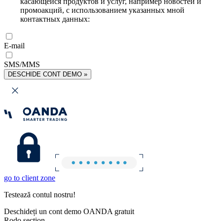
касающейся продуктов и услуг, например новостей и
промоакций, с использованием указанных мной
контактных данных:
E-mail
SMS/MMS
DESCHIDE CONT DEMO »
go to client zone
Testează contul nostru!
Deschideți un cont demo OANDA gratuit
Rodo section