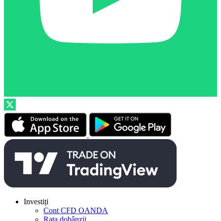
Investiți
Cont CFD OANDA
Rata dobânzii