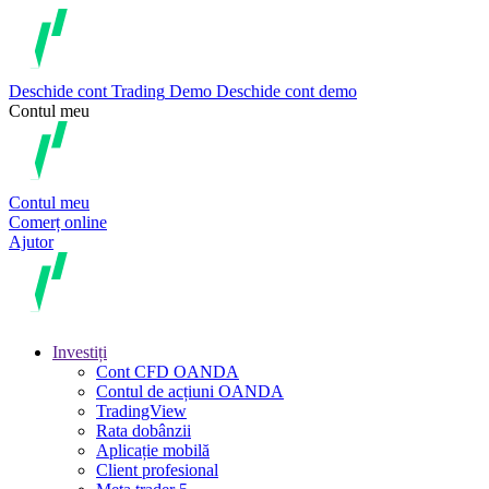
Deschide cont
Trading
Demo
Deschide cont demo
Contul meu
Contul meu
Comerț online
Ajutor
Investiți
Cont CFD OANDA
Contul de acțiuni OANDA
TradingView
Rata dobânzii
Aplicație mobilă
Client profesional