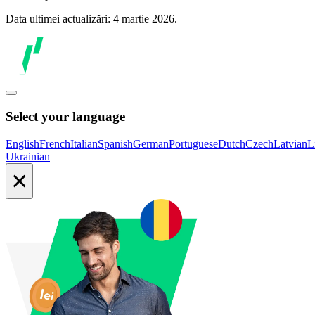
Data ultimei actualizări: 4 martie 2026.
Select your language
English
French
Italian
Spanish
German
Portuguese
Dutch
Czech
Latvian
L
Ukrainian
×