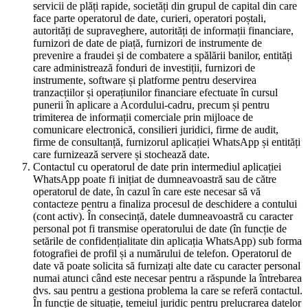
servicii de plăți rapide, societăți din grupul de capital din care
face parte operatorul de date, curieri, operatori poștali,
autorități de supraveghere, autorități de informații financiare,
furnizori de date de piață, furnizori de instrumente de
prevenire a fraudei și de combatere a spălării banilor, entități
care administrează fonduri de investiții, furnizori de
instrumente, software și platforme pentru deservirea
tranzacțiilor și operațiunilor financiare efectuate în cursul
punerii în aplicare a Acordului-cadru, precum și pentru
trimiterea de informații comerciale prin mijloace de
comunicare electronică, consilieri juridici, firme de audit,
firme de consultanță, furnizorul aplicației WhatsApp și entități
care furnizează servere și stochează date.
Contactul cu operatorul de date prin intermediul aplicației
WhatsApp poate fi inițiat de dumneavoastră sau de către
operatorul de date, în cazul în care este necesar să vă
contacteze pentru a finaliza procesul de deschidere a contului
(cont activ). În consecință, datele dumneavoastră cu caracter
personal pot fi transmise operatorului de date (în funcție de
setările de confidențialitate din aplicația WhatsApp) sub forma
fotografiei de profil și a numărului de telefon. Operatorul de
date vă poate solicita să furnizați alte date cu caracter personal
numai atunci când este necesar pentru a răspunde la întrebarea
dvs. sau pentru a gestiona problema la care se referă contactul.
În funcție de situație, temeiul juridic pentru prelucrarea datelor