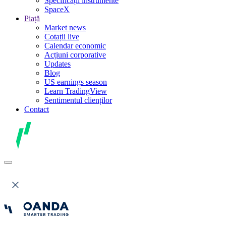
Specificații instrumente
SpaceX
Piață
Market news
Cotații live
Calendar economic
Acțiuni corporative
Updates
Blog
US earnings season
Learn TradingView
Sentimentul clienților
Contact