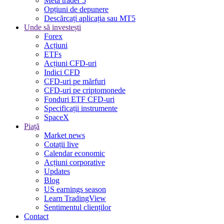
Meta trader 5
Opțiuni de depunere
Descărcați aplicația sau MT5
Unde să investești
Forex
Acțiuni
ETFs
Acțiuni CFD-uri
Indici CFD
CFD-uri pe mărfuri
CFD-uri pe criptomonede
Fonduri ETF CFD-uri
Specificații instrumente
SpaceX
Piață
Market news
Cotații live
Calendar economic
Acțiuni corporative
Updates
Blog
US earnings season
Learn TradingView
Sentimentul clienților
Contact