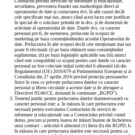
Contractul privind serviciile de informare și educaționale,
securitatea, prevenirea fraudei sau marketingul direct al
operatorului de date și contactarea dvs. în alte cazuri decât
cele specificate mai sus, atunci când acest lucru este justificat
în special de o solicitare primită de la dvs. și de domeniul de
activitate al operatorului de date. Datele dvs. cu caracter
personal pot fi, de asemenea, prelucrate în scopuri de
marketing pe baza consimțământului acordat Operatorului de
date. Prelucrarea în alte scopuri decât cele menționate mai sus
poate fi efectuată: (i) pe baza obținerii unui consimțământ
suplimentar, (ii) pe baza legislației aplicabile sau (iii) atunci
când este compatibilă cu scopul pentru care datele cu caracter
personal au fost colectate inițial (articolul 6 alineatul (4) din
Regulamentul (UE) 2016/679 al Parlamentului European și al
Consiliului din 27 aprilie 2016 privind protecția persoanelor
fizice în ceea ce privește prelucrarea datelor cu caracter
personal și libera circulație a acestor date și de abrogare a
Directivei 95/46/CE, denumit în continuare „RGPD”).
Temeiul juridic pentru prelucrarea datelor dumneavoastră cu
caracter personal este: a. în măsura în care prelucrarea este
necesară pentru executarea Contractului de servicii de
informare și educaționale sau a Contractului privind contul
demo, precum și pentru luarea de măsuri înainte de încheierea
unui contract – articolul 6 alineatul (1) litera (b) din RGPD; b.
în măsura în care prelucrarea datelor este necesară pentru ca