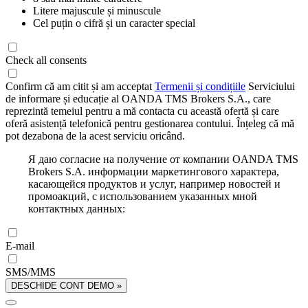
Litere majuscule și minuscule
Cel puțin o cifră și un caracter special
Check all consents
Confirm că am citit și am acceptat
Termenii și condițiile
Serviciului
de informare și educație al OANDA TMS Brokers S.A., care
reprezintă temeiul pentru a mă contacta cu această ofertă și care
oferă asistență telefonică pentru gestionarea contului. Înțeleg că mă
pot dezabona de la acest serviciu oricând.
Я даю согласие на получение от компании OANDA TMS
Brokers S.A. информации маркетингового характера,
касающейся продуктов и услуг, например новостей и
промоакций, с использованием указанных мной
контактных данных:
E-mail
SMS/MMS
DESCHIDE CONT DEMO »