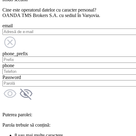
Cine este operatorul datelor cu caracter personal?
OANDA TMS Brokers S.A. cu sediul în Varșovia.
email
phone_prefix
phone
Password
Puterea parolei:
Parola trebuie să conțină:
8 sau mai multe caractere