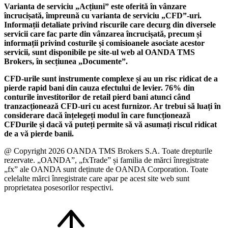
Varianta de serviciu „Acțiuni” este oferită în vânzare
încrucișată, împreună cu varianta de serviciu „CFD”-uri.
Informații detaliate privind riscurile care decurg din diversele
servicii care fac parte din vânzarea încrucișată, precum și
informații privind costurile și comisioanele asociate acestor
servicii, sunt disponibile pe site-ul web al OANDA TMS
Brokers, în secțiunea „Documente”.
CFD-urile sunt instrumente complexe și au un risc ridicat de a
pierde rapid bani din cauza efectului de levier. 76% din
conturile investitorilor de retail pierd bani atunci când
tranzacționează CFD-uri cu acest furnizor. Ar trebui să luați în
considerare dacă înțelegeți modul în care funcționează
CFDurile și dacă vă puteți permite să vă asumați riscul ridicat
de a vă pierde banii.
@ Copyright 2026 OANDA TMS Brokers S.A. Toate drepturile
rezervate. „OANDA”, „fxTrade” și familia de mărci înregistrate
„fx” ale OANDA sunt deținute de OANDA Corporation. Toate
celelalte mărci înregistrate care apar pe acest site web sunt
proprietatea posesorilor respectivi.