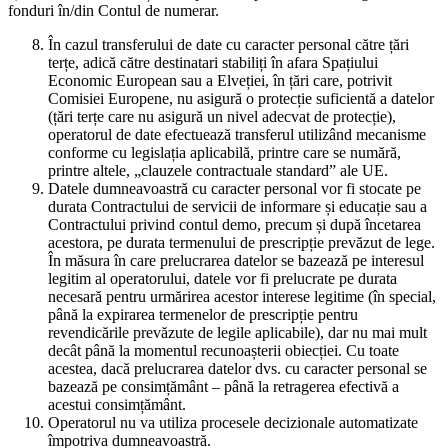
fonduri în/din Contul de numerar.
În cazul transferului de date cu caracter personal către țări
terțe, adică către destinatari stabiliți în afara Spațiului
Economic European sau a Elveției, în țări care, potrivit
Comisiei Europene, nu asigură o protecție suficientă a datelor
(țări terțe care nu asigură un nivel adecvat de protecție),
operatorul de date efectuează transferul utilizând mecanisme
conforme cu legislația aplicabilă, printre care se numără,
printre altele, „clauzele contractuale standard” ale UE.
Datele dumneavoastră cu caracter personal vor fi stocate pe
durata Contractului de servicii de informare și educație sau a
Contractului privind contul demo, precum și după încetarea
acestora, pe durata termenului de prescripție prevăzut de lege.
În măsura în care prelucrarea datelor se bazează pe interesul
legitim al operatorului, datele vor fi prelucrate pe durata
necesară pentru urmărirea acestor interese legitime (în special,
până la expirarea termenelor de prescripție pentru
revendicările prevăzute de legile aplicabile), dar nu mai mult
decât până la momentul recunoașterii obiecției. Cu toate
acestea, dacă prelucrarea datelor dvs. cu caracter personal se
bazează pe consimțământ – până la retragerea efectivă a
acestui consimțământ.
Operatorul nu va utiliza procesele decizionale automatizate
împotriva dumneavoastră.