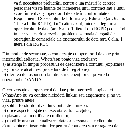
va fi necesitatea prelucrării pentru a lua măsuri la cererea
persoanei vizate înainte de încheierea unui contract sau a unui
acord între dvs. și operatorul de date în conformitate cu
Regulamentul Serviciului de Informare și Educație (art. 6 alin.
1 litera b din RGPD); iar în alte cazuri, interesul legitim al
operatorului de date (art. 6 alin. 1 litera f din RGPD) constând
în necesitatea de a rezolva problema semnalată legată de
operațiunile comerciale ale operatorului de date (art. 6 alin. 1
litera f din RGPD).
Din motive de securitate, o conversație cu operatorul de date prin
intermediul aplicației WhatsApp poate viza exclusiv:
a) asistență în timpul procesului de deschidere a contului (explicarea
pașilor care alcătuiesc procedura de înregistrare);
b) oferirea de răspunsuri la întrebările clienților cu privire la
operațiunile OANDA.
O conversație cu operatorul de date prin intermediul aplicației
WhatsApp nu va conține niciodată linkuri sau atașamente și nu va
viza, printre altele:
a) soldul fondurilor dvs. din Contul de numerar;
b) orice aspecte legate de executarea tranzacțiilor;
c) plasarea sau modificarea ordinelor;
d) modificarea sau actualizarea datelor personale ale clientului;
e) transmiterea instrucțiunilor pentru depunerea sau retragerea de