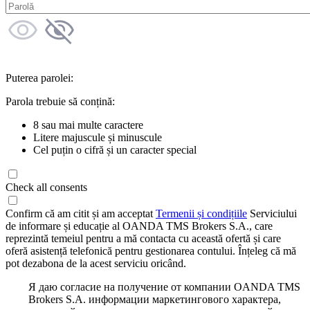
Puterea parolei:
Parola trebuie să conțină:
8 sau mai multe caractere
Litere majuscule și minuscule
Cel puțin o cifră și un caracter special
Check all consents
Confirm că am citit și am acceptat
Termenii și condițiile
Serviciului
de informare și educație al OANDA TMS Brokers S.A., care
reprezintă temeiul pentru a mă contacta cu această ofertă și care
oferă asistență telefonică pentru gestionarea contului. Înțeleg că mă
pot dezabona de la acest serviciu oricând.
Я даю согласие на получение от компании OANDA TMS
Brokers S.A. информации маркетингового характера,