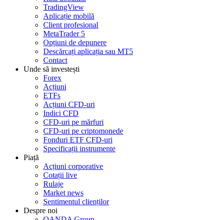
TradingView
Aplicație mobilă
Client profesional
MetaTrader 5
Opțiuni de depunere
Descărcați aplicația sau MT5
Contact
Unde să investești
Forex
Acțiuni
ETFs
Acțiuni CFD-uri
Indici CFD
CFD-uri pe mărfuri
CFD-uri pe criptomonede
Fonduri ETF CFD-uri
Specificații instrumente
Piață
Acțiuni corporative
Cotații live
Rulaje
Market news
Sentimentul clienților
Despre noi
OANDA Group