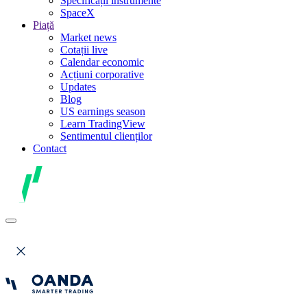
Specificații instrumente
SpaceX
Piață
Market news
Cotații live
Calendar economic
Acțiuni corporative
Updates
Blog
US earnings season
Learn TradingView
Sentimentul clienților
Contact