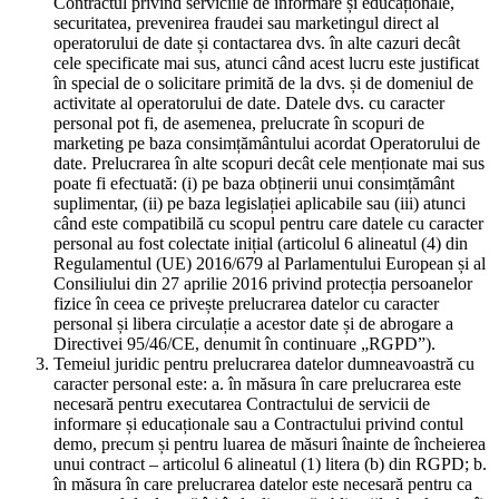
Contractul privind serviciile de informare și educaționale,
securitatea, prevenirea fraudei sau marketingul direct al
operatorului de date și contactarea dvs. în alte cazuri decât
cele specificate mai sus, atunci când acest lucru este justificat
în special de o solicitare primită de la dvs. și de domeniul de
activitate al operatorului de date. Datele dvs. cu caracter
personal pot fi, de asemenea, prelucrate în scopuri de
marketing pe baza consimțământului acordat Operatorului de
date. Prelucrarea în alte scopuri decât cele menționate mai sus
poate fi efectuată: (i) pe baza obținerii unui consimțământ
suplimentar, (ii) pe baza legislației aplicabile sau (iii) atunci
când este compatibilă cu scopul pentru care datele cu caracter
personal au fost colectate inițial (articolul 6 alineatul (4) din
Regulamentul (UE) 2016/679 al Parlamentului European și al
Consiliului din 27 aprilie 2016 privind protecția persoanelor
fizice în ceea ce privește prelucrarea datelor cu caracter
personal și libera circulație a acestor date și de abrogare a
Directivei 95/46/CE, denumit în continuare „RGPD”).
Temeiul juridic pentru prelucrarea datelor dumneavoastră cu
caracter personal este: a. în măsura în care prelucrarea este
necesară pentru executarea Contractului de servicii de
informare și educaționale sau a Contractului privind contul
demo, precum și pentru luarea de măsuri înainte de încheierea
unui contract – articolul 6 alineatul (1) litera (b) din RGPD; b.
în măsura în care prelucrarea datelor este necesară pentru ca