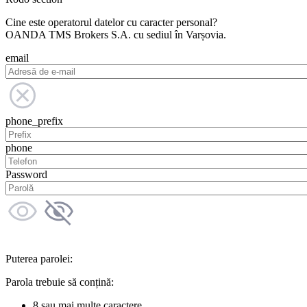
Cine este operatorul datelor cu caracter personal?
OANDA TMS Brokers S.A. cu sediul în Varșovia.
email
phone_prefix
phone
Password
Puterea parolei:
Parola trebuie să conțină:
8 sau mai multe caractere