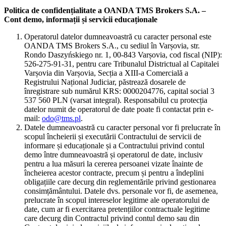
Politica de confidențialitate a OANDA TMS Brokers S.A. –
Cont demo, informații și servicii educaționale
Operatorul datelor dumneavoastră cu caracter personal este
OANDA TMS Brokers S.A., cu sediul în Varșovia, str.
Rondo Daszyńskiego nr. 1, 00-843 Varșovia, cod fiscal (NIP):
526-275-91-31, pentru care Tribunalul Districtual al Capitalei
Varșovia din Varșovia, Secția a XIII-a Comercială a
Registrului Național Judiciar, păstrează dosarele de
înregistrare sub numărul KRS: 0000204776, capital social 3
537 560 PLN (varsat integral). Responsabilul cu protecția
datelor numit de operatorul de date poate fi contactat prin e-
mail:
odo@tms.pl
.
Datele dumneavoastră cu caracter personal vor fi prelucrate în
scopul încheierii și executării Contractului de servicii de
informare și educaționale și a Contractului privind contul
demo între dumneavoastră și operatorul de date, inclusiv
pentru a lua măsuri la cererea persoanei vizate înainte de
încheierea acestor contracte, precum și pentru a îndeplini
obligațiile care decurg din reglementările privind gestionarea
consimțământului. Datele dvs. personale vor fi, de asemenea,
prelucrate în scopul intereselor legitime ale operatorului de
date, cum ar fi exercitarea pretențiilor contractuale legitime
care decurg din Contractul privind contul demo sau din