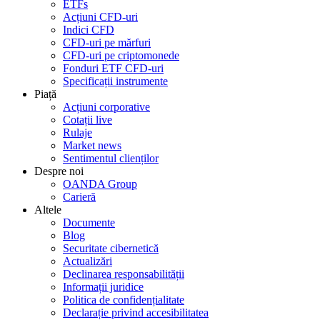
ETFs
Acțiuni CFD-uri
Indici CFD
CFD-uri pe mărfuri
CFD-uri pe criptomonede
Fonduri ETF CFD-uri
Specificații instrumente
Piață
Acțiuni corporative
Cotații live
Rulaje
Market news
Sentimentul clienților
Despre noi
OANDA Group
Carieră
Altele
Documente
Blog
Securitate cibernetică
Actualizări
Declinarea responsabilității
Informații juridice
Politica de confidențialitate
Declarație privind accesibilitatea