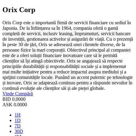
Orix Corp
Orix Corp este o importantă firmă de servicii financiare cu sediul în
Japonia. De la înființarea sa în 1964, compania oferă o gamă
completă de servicii, inclusiv leasing, împrumuturi, servicii bancare
de investiții, gestionarea activelor și asigurări de viață. Cu o prezență
în peste 30 de țări, Orix se adresează unei clientele diverse, de la
persoane fizice la mari corporații. Obiectivul principal al companiei
este de a oferi soluții financiare inovatoare care să le permită
clienților să își atingă obiectivele. Orix se angajează să respecte
principiile durabilității și responsabilității sociale și a implementat
mai multe inițiative pentru a reduce impactul asupra mediului și a
sprijini comunitățile locale. Punând un accent puternic pe tehnologie
și inovare, Orix se adaptează continuu pentru a răspunde nevoilor în
continuă evoluție ale clienților săi și ale pieței globale.
Vinde
Cumpără
BID
0.0000
ASK
0.0000
1H
1D
7D
30D