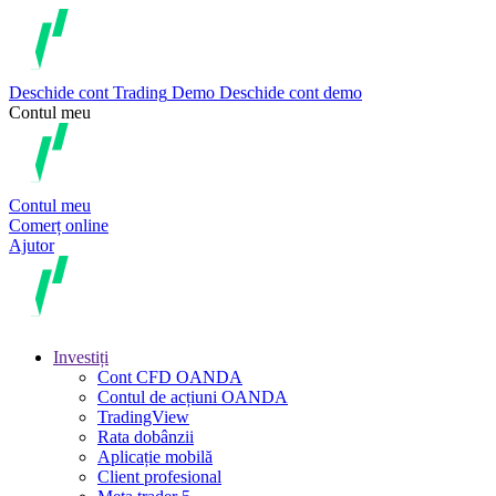
Deschide cont
Trading
Demo
Deschide cont demo
Contul meu
Contul meu
Comerț online
Ajutor
Investiți
Cont CFD OANDA
Contul de acțiuni OANDA
TradingView
Rata dobânzii
Aplicație mobilă
Client profesional