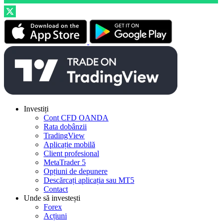
Investiți
Cont CFD OANDA
Rata dobânzii
TradingView
Aplicație mobilă
Client profesional
MetaTrader 5
Opțiuni de depunere
Descărcați aplicația sau MT5
Contact
Unde să investești
Forex
Acțiuni