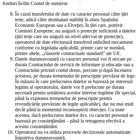
fonduri în/din Contul de numerar.
În cazul transferului de date cu caracter personal către țări
terțe, adică către destinatari stabiliți în afara Spațiului
Economic European sau a Elveției, în țări care, potrivit
Comisiei Europene, nu asigură o protecție suficientă a datelor
(țări terțe care nu asigură un nivel adecvat de protecție),
operatorul de date efectuează transferul utilizând mecanisme
conforme cu legislația aplicabilă, printre care se numără,
printre altele, „clauzele contractuale standard” ale UE.
Datele dumneavoastră cu caracter personal vor fi stocate pe
durata Contractului de servicii de informare și educație sau a
Contractului privind contul demo, precum și după încetarea
acestora, pe durata termenului de prescripție prevăzut de lege.
În măsura în care prelucrarea datelor se bazează pe interesul
legitim al operatorului, datele vor fi prelucrate pe durata
necesară pentru urmărirea acestor interese legitime (în special,
până la expirarea termenelor de prescripție pentru
revendicările prevăzute de legile aplicabile), dar nu mai mult
decât până la momentul recunoașterii obiecției. Cu toate
acestea, dacă prelucrarea datelor dvs. cu caracter personal se
bazează pe consimțământ – până la retragerea efectivă a
acestui consimțământ.
Operatorul nu va utiliza procesele decizionale automatizate
împotriva dumneavoastră.