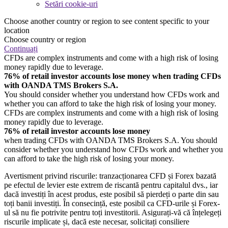
Setări cookie-uri
Choose another country or region to see content specific to your
location
Choose country or region
Continuați
CFDs are complex instruments and come with a high risk of losing
money rapidly due to leverage.
76% of retail investor accounts lose money when trading CFDs
with OANDA TMS Brokers S.A.
You should consider whether you understand how CFDs work and
whether you can afford to take the high risk of losing your money.
CFDs are complex instruments and come with a high risk of losing
money rapidly due to leverage.
76% of retail investor accounts lose money
when trading CFDs with OANDA TMS Brokers S.A. You should
consider whether you understand how CFDs work and whether you
can afford to take the high risk of losing your money.
Avertisment privind riscurile: tranzacționarea CFD și Forex bazată
pe efectul de levier este extrem de riscantă pentru capitalul dvs., iar
dacă investiți în acest produs, este posibil să pierdeți o parte din sau
toți banii investiți. În consecință, este posibil ca CFD-urile și Forex-
ul să nu fie potrivite pentru toți investitorii. Asigurați-vă că înțelegeți
riscurile implicate și, dacă este necesar, solicitați consiliere