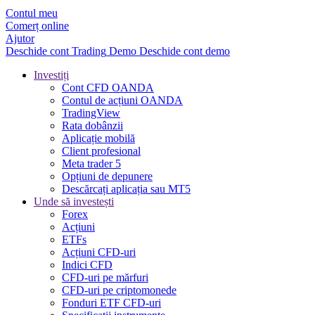
Contul meu
Comerț online
Ajutor
Deschide cont
Trading
Demo
Deschide cont demo
Investiți
Cont CFD OANDA
Contul de acțiuni OANDA
TradingView
Rata dobânzii
Aplicație mobilă
Client profesional
Meta trader 5
Opțiuni de depunere
Descărcați aplicația sau MT5
Unde să investești
Forex
Acțiuni
ETFs
Acțiuni CFD-uri
Indici CFD
CFD-uri pe mărfuri
CFD-uri pe criptomonede
Fonduri ETF CFD-uri