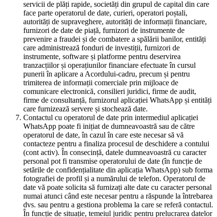
servicii de plăți rapide, societăți din grupul de capital din care
face parte operatorul de date, curieri, operatori poștali,
autorități de supraveghere, autorități de informații financiare,
furnizori de date de piață, furnizori de instrumente de
prevenire a fraudei și de combatere a spălării banilor, entități
care administrează fonduri de investiții, furnizori de
instrumente, software și platforme pentru deservirea
tranzacțiilor și operațiunilor financiare efectuate în cursul
punerii în aplicare a Acordului-cadru, precum și pentru
trimiterea de informații comerciale prin mijloace de
comunicare electronică, consilieri juridici, firme de audit,
firme de consultanță, furnizorul aplicației WhatsApp și entități
care furnizează servere și stochează date.
Contactul cu operatorul de date prin intermediul aplicației
WhatsApp poate fi inițiat de dumneavoastră sau de către
operatorul de date, în cazul în care este necesar să vă
contacteze pentru a finaliza procesul de deschidere a contului
(cont activ). În consecință, datele dumneavoastră cu caracter
personal pot fi transmise operatorului de date (în funcție de
setările de confidențialitate din aplicația WhatsApp) sub forma
fotografiei de profil și a numărului de telefon. Operatorul de
date vă poate solicita să furnizați alte date cu caracter personal
numai atunci când este necesar pentru a răspunde la întrebarea
dvs. sau pentru a gestiona problema la care se referă contactul.
În funcție de situație, temeiul juridic pentru prelucrarea datelor