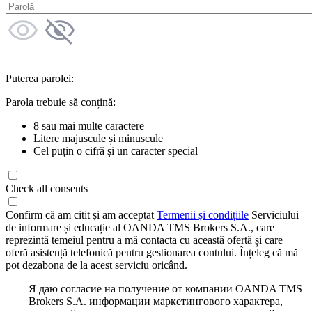
Puterea parolei:
Parola trebuie să conțină:
8 sau mai multe caractere
Litere majuscule și minuscule
Cel puțin o cifră și un caracter special
Check all consents
Confirm că am citit și am acceptat
Termenii și condițiile
Serviciului
de informare și educație al OANDA TMS Brokers S.A., care
reprezintă temeiul pentru a mă contacta cu această ofertă și care
oferă asistență telefonică pentru gestionarea contului. Înțeleg că mă
pot dezabona de la acest serviciu oricând.
Я даю согласие на получение от компании OANDA TMS
Brokers S.A. информации маркетингового характера,