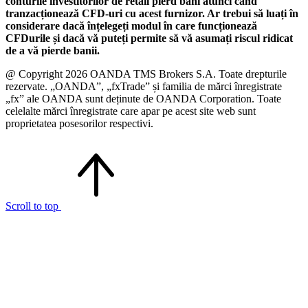
conturile investitorilor de retail pierd bani atunci când
tranzacționează CFD-uri cu acest furnizor. Ar trebui să luați în
considerare dacă înțelegeți modul în care funcționează
CFDurile și dacă vă puteți permite să vă asumați riscul ridicat
de a vă pierde banii.
@ Copyright 2026 OANDA TMS Brokers S.A. Toate drepturile
rezervate. „OANDA”, „fxTrade” și familia de mărci înregistrate
„fx” ale OANDA sunt deținute de OANDA Corporation. Toate
celelalte mărci înregistrate care apar pe acest site web sunt
proprietatea posesorilor respectivi.
Scroll to top