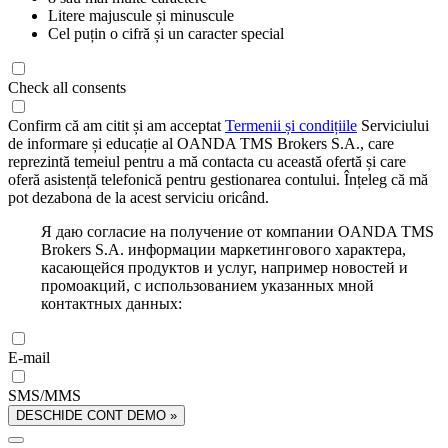
Litere majuscule și minuscule
Cel puțin o cifră și un caracter special
Check all consents
Confirm că am citit și am acceptat
Termenii și condițiile
Serviciului
de informare și educație al OANDA TMS Brokers S.A., care
reprezintă temeiul pentru a mă contacta cu această ofertă și care
oferă asistență telefonică pentru gestionarea contului. Înțeleg că mă
pot dezabona de la acest serviciu oricând.
Я даю согласие на получение от компании OANDA TMS
Brokers S.A. информации маркетингового характера,
касающейся продуктов и услуг, например новостей и
промоакций, с использованием указанных мной
контактных данных:
E-mail
SMS/MMS
DESCHIDE CONT DEMO »