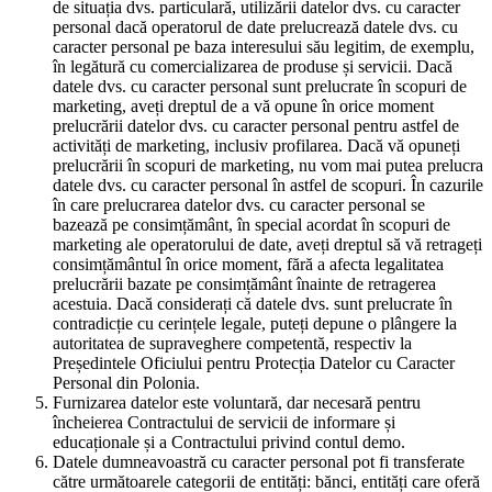
de situația dvs. particulară, utilizării datelor dvs. cu caracter
personal dacă operatorul de date prelucrează datele dvs. cu
caracter personal pe baza interesului său legitim, de exemplu,
în legătură cu comercializarea de produse și servicii. Dacă
datele dvs. cu caracter personal sunt prelucrate în scopuri de
marketing, aveți dreptul de a vă opune în orice moment
prelucrării datelor dvs. cu caracter personal pentru astfel de
activități de marketing, inclusiv profilarea. Dacă vă opuneți
prelucrării în scopuri de marketing, nu vom mai putea prelucra
datele dvs. cu caracter personal în astfel de scopuri. În cazurile
în care prelucrarea datelor dvs. cu caracter personal se
bazează pe consimțământ, în special acordat în scopuri de
marketing ale operatorului de date, aveți dreptul să vă retrageți
consimțământul în orice moment, fără a afecta legalitatea
prelucrării bazate pe consimțământ înainte de retragerea
acestuia. Dacă considerați că datele dvs. sunt prelucrate în
contradicție cu cerințele legale, puteți depune o plângere la
autoritatea de supraveghere competentă, respectiv la
Președintele Oficiului pentru Protecția Datelor cu Caracter
Personal din Polonia.
Furnizarea datelor este voluntară, dar necesară pentru
încheierea Contractului de servicii de informare și
educaționale și a Contractului privind contul demo.
Datele dumneavoastră cu caracter personal pot fi transferate
către următoarele categorii de entități: bănci, entități care oferă