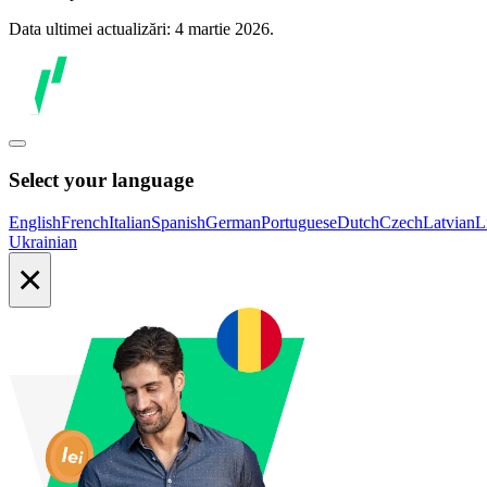
Data ultimei actualizări: 4 martie 2026.
Select your language
English
French
Italian
Spanish
German
Portuguese
Dutch
Czech
Latvian
L
Ukrainian
×