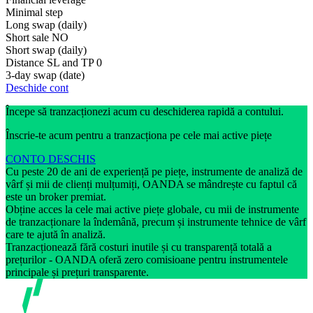
Minimal step
Long swap (daily)
Short sale
NO
Short swap (daily)
Distance SL and TP
0
3-day swap (date)
Deschide cont
Începe să tranzacționezi acum cu deschiderea rapidă a contului.
Înscrie-te acum pentru a tranzacționa pe cele mai active piețe
CONTO DESCHIS
Cu peste 20 de ani de experiență pe piețe, instrumente de analiză de
vârf și mii de clienți mulțumiți, OANDA se mândrește cu faptul că
este un broker premiat.
Obține acces la cele mai active piețe globale, cu mii de instrumente
de tranzacționare la îndemână, precum și instrumente tehnice de vârf
care te ajută în analiză.
Tranzacționează fără costuri inutile și cu transparență totală a
prețurilor - OANDA oferă zero comisioane pentru instrumentele
principale și prețuri transparente.