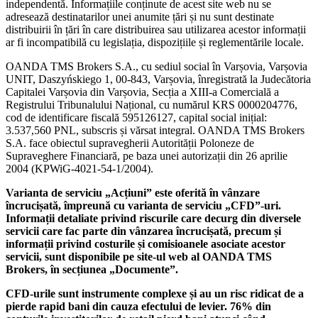
independentă. Informațiile conținute de acest site web nu se
adresează destinatarilor unei anumite țări și nu sunt destinate
distribuirii în țări în care distribuirea sau utilizarea acestor informații
ar fi incompatibilă cu legislația, dispozițiile și reglementările locale.
OANDA TMS Brokers S.A., cu sediul social în Varșovia, Varșovia
UNIT, Daszyńskiego 1, 00-843, Varșovia, înregistrată la Judecătoria
Capitalei Varșovia din Varșovia, Secția a XIII-a Comercială a
Registrului Tribunalului Național, cu numărul KRS 0000204776,
cod de identificare fiscală 595126127, capital social inițial:
3.537,560 PNL, subscris și vărsat integral. OANDA TMS Brokers
S.A. face obiectul supravegherii Autorității Poloneze de
Supraveghere Financiară, pe baza unei autorizații din 26 aprilie
2004 (KPWiG-4021-54-1/2004).
Varianta de serviciu „Acțiuni” este oferită în vânzare
încrucișată, împreună cu varianta de serviciu „CFD”-uri.
Informații detaliate privind riscurile care decurg din diversele
servicii care fac parte din vânzarea încrucișată, precum și
informații privind costurile și comisioanele asociate acestor
servicii, sunt disponibile pe site-ul web al OANDA TMS
Brokers, în secțiunea „Documente”.
CFD-urile sunt instrumente complexe și au un risc ridicat de a
pierde rapid bani din cauza efectului de levier. 76% din