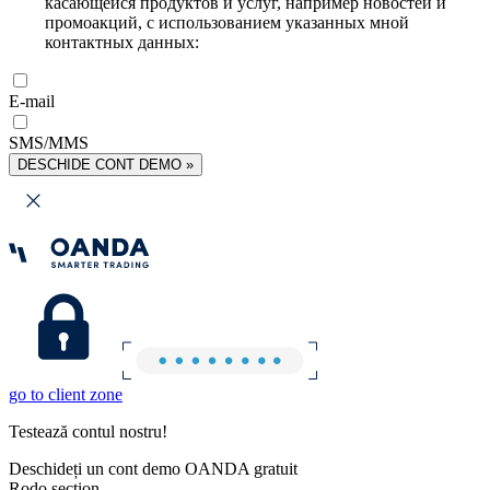
касающейся продуктов и услуг, например новостей и
промоакций, с использованием указанных мной
контактных данных:
E-mail
SMS/MMS
DESCHIDE CONT DEMO »
go to client zone
Testează contul nostru!
Deschideți un cont demo OANDA gratuit
Rodo section