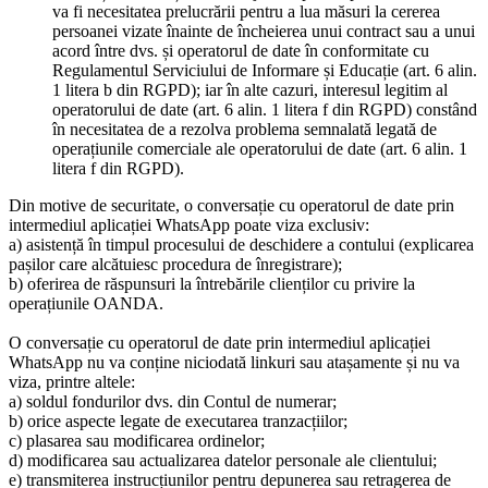
va fi necesitatea prelucrării pentru a lua măsuri la cererea
persoanei vizate înainte de încheierea unui contract sau a unui
acord între dvs. și operatorul de date în conformitate cu
Regulamentul Serviciului de Informare și Educație (art. 6 alin.
1 litera b din RGPD); iar în alte cazuri, interesul legitim al
operatorului de date (art. 6 alin. 1 litera f din RGPD) constând
în necesitatea de a rezolva problema semnalată legată de
operațiunile comerciale ale operatorului de date (art. 6 alin. 1
litera f din RGPD).
Din motive de securitate, o conversație cu operatorul de date prin
intermediul aplicației WhatsApp poate viza exclusiv:
a) asistență în timpul procesului de deschidere a contului (explicarea
pașilor care alcătuiesc procedura de înregistrare);
b) oferirea de răspunsuri la întrebările clienților cu privire la
operațiunile OANDA.
O conversație cu operatorul de date prin intermediul aplicației
WhatsApp nu va conține niciodată linkuri sau atașamente și nu va
viza, printre altele:
a) soldul fondurilor dvs. din Contul de numerar;
b) orice aspecte legate de executarea tranzacțiilor;
c) plasarea sau modificarea ordinelor;
d) modificarea sau actualizarea datelor personale ale clientului;
e) transmiterea instrucțiunilor pentru depunerea sau retragerea de