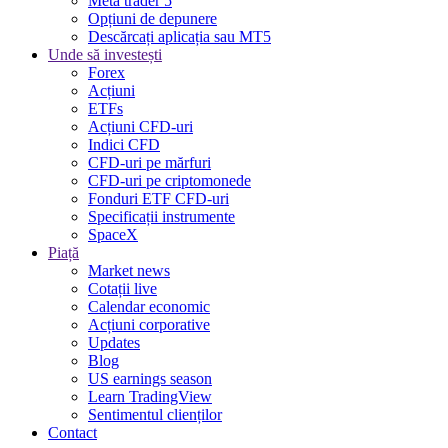
Meta trader 5
Opțiuni de depunere
Descărcați aplicația sau MT5
Unde să investești
Forex
Acțiuni
ETFs
Acțiuni CFD-uri
Indici CFD
CFD-uri pe mărfuri
CFD-uri pe criptomonede
Fonduri ETF CFD-uri
Specificații instrumente
SpaceX
Piață
Market news
Cotații live
Calendar economic
Acțiuni corporative
Updates
Blog
US earnings season
Learn TradingView
Sentimentul clienților
Contact