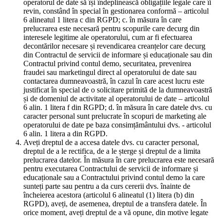
operatorul de date să își îndeplinească obligațiile legale care îi
revin, constând în special în gestionarea conformă – articolul
6 alineatul 1 litera c din RGPD; c. în măsura în care
prelucrarea este necesară pentru scopurile care decurg din
interesele legitime ale operatorului, cum ar fi efectuarea
decontărilor necesare și revendicarea creanțelor care decurg
din Contractul de servicii de informare și educaționale sau din
Contractul privind contul demo, securitatea, prevenirea
fraudei sau marketingul direct al operatorului de date sau
contactarea dumneavoastră, în cazul în care acest lucru este
justificat în special de o solicitare primită de la dumneavoastră
și de domeniul de activitate al operatorului de date – articolul
6 alin. 1 litera f din RGPD; d. în măsura în care datele dvs. cu
caracter personal sunt prelucrate în scopuri de marketing ale
operatorului de date pe baza consimțământului dvs. - articolul
6 alin. 1 litera a din RGPD.
Aveți dreptul de a accesa datele dvs. cu caracter personal,
dreptul de a le rectifica, de a le șterge și dreptul de a limita
prelucrarea datelor. În măsura în care prelucrarea este necesară
pentru executarea Contractului de servicii de informare și
educaționale sau a Contractului privind contul demo la care
sunteți parte sau pentru a da curs cererii dvs. înainte de
încheierea acestora (articolul 6 alineatul (1) litera (b) din
RGPD), aveți, de asemenea, dreptul de a transfera datele. În
orice moment, aveți dreptul de a vă opune, din motive legate