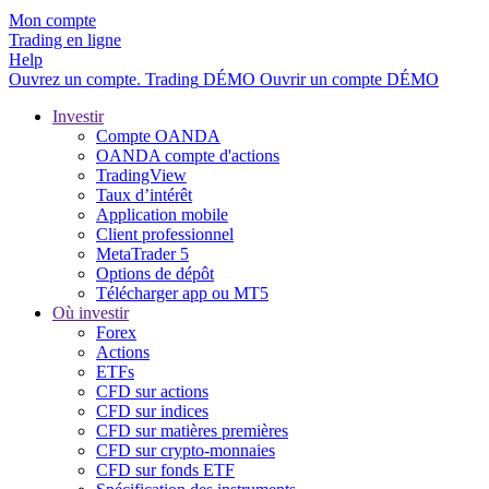
Mon compte
Trading en ligne
Help
Ouvrez un compte.
Trading
DÉMO
Ouvrir un compte DÉMO
Investir
Compte OANDA
OANDA compte d'actions
TradingView
Taux d’intérêt
Application mobile
Client professionnel
MetaTrader 5
Options de dépôt
Télécharger app ou MT5
Où investir
Forex
Actions
ETFs
CFD sur actions
CFD sur indices
CFD sur matières premières
CFD sur crypto-monnaies
CFD sur fonds ETF