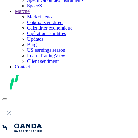
Spécification des instruments
SpaceX
Marché
Market news
Cotations en direct
Calendrier économique
Opérations sur titres
Updates
Blog
US earnings season
Learn TradingView
Client sentiment
Contact