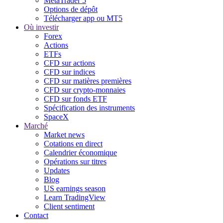
MetaTrader 5
Options de dépôt
Télécharger app ou MT5
Où investir
Forex
Actions
ETFs
CFD sur actions
CFD sur indices
CFD sur matières premières
CFD sur crypto-monnaies
CFD sur fonds ETF
Spécification des instruments
SpaceX
Marché
Market news
Cotations en direct
Calendrier économique
Opérations sur titres
Updates
Blog
US earnings season
Learn TradingView
Client sentiment
Contact