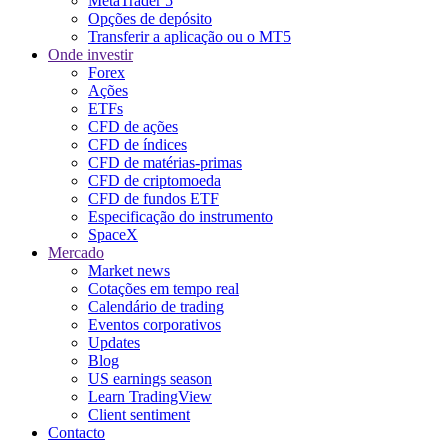
MetaTrader 5
Opções de depósito
Transferir a aplicação ou o MT5
Onde investir
Forex
Ações
ETFs
CFD de ações
CFD de índices
CFD de matérias-primas
CFD de criptomoeda
CFD de fundos ETF
Especificação do instrumento
SpaceX
Mercado
Market news
Cotações em tempo real
Calendário de trading
Eventos corporativos
Updates
Blog
US earnings season
Learn TradingView
Client sentiment
Contacto