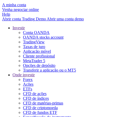
A minha conta
Venha negociar online
Help
Abrir conta
Trading
Demo
Abrir uma conta demo
Investir
Conta OANDA
OANDA stocks account
TradingView
Taxas de juro
Aplicação móvel
Cliente profissional
MetaTrader 5
Opções de depósito
Transferir a aplicação ou o MT5
Onde investir
Forex
Ações
ETFs
CFD de ações
CFD de índices
CFD de matérias-primas
CFD de criptomoeda
CFD de fundos ETF