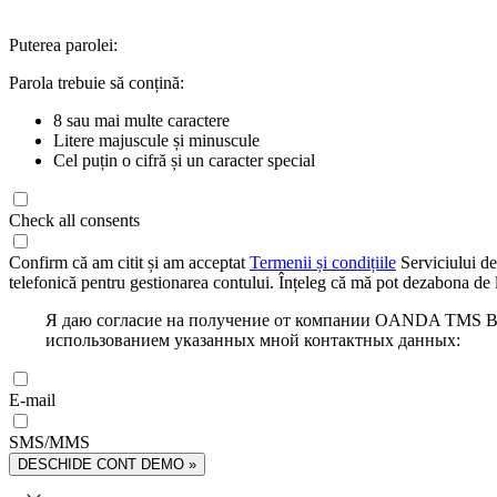
Puterea parolei:
Parola trebuie să conțină:
8 sau mai multe caractere
Litere majuscule și minuscule
Cel puțin o cifră și un caracter special
Check all consents
Confirm că am citit și am acceptat
Termenii și condițiile
Serviciului de
telefonică pentru gestionarea contului. Înțeleg că mă pot dezabona de l
Я даю согласие на получение от компании OANDA TMS Bro
использованием указанных мной контактных данных:
E-mail
SMS/MMS
DESCHIDE CONT DEMO »