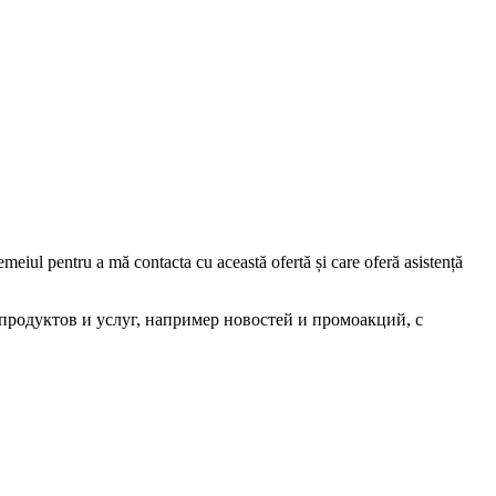
iul pentru a mă contacta cu această ofertă și care oferă asistență
родуктов и услуг, например новостей и промоакций, с