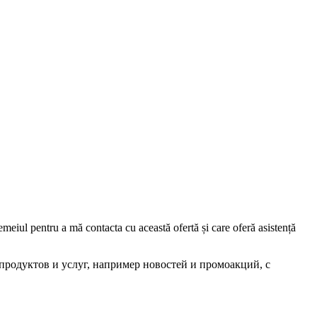
iul pentru a mă contacta cu această ofertă și care oferă asistență
родуктов и услуг, например новостей и промоакций, с