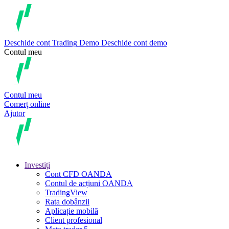
Deschide cont
Trading
Demo
Deschide cont demo
Contul meu
Contul meu
Comerț online
Ajutor
Investiți
Cont CFD OANDA
Contul de acțiuni OANDA
TradingView
Rata dobânzii
Aplicație mobilă
Client profesional