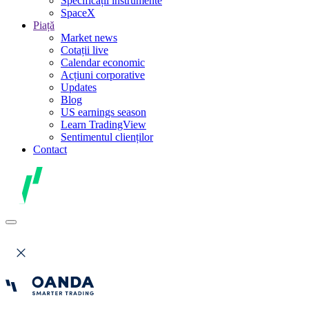
Specificații instrumente
SpaceX
Piață
Market news
Cotații live
Calendar economic
Acțiuni corporative
Updates
Blog
US earnings season
Learn TradingView
Sentimentul clienților
Contact