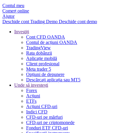
Contul meu
Comerț online
Ajutor
Deschide cont
Trading
Demo
Deschide cont demo
Investiți
Cont CFD OANDA
Contul de acțiuni OANDA
TradingView
Rata dobânzii
Aplicație mobilă
Client profesional
Meta trader 5
Opțiuni de depunere
Descărcați aplicația sau MT5
Unde să investești
Forex
Acțiuni
ETFs
Acțiuni CFD-uri
Indici CFD
CFD-uri pe mărfuri
CFD-uri pe criptomonede
Fonduri ETF CFD-uri