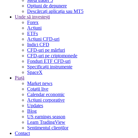
Meta trader 5
Opțiuni de depunere
Descărcați aplicația sau MT5
Unde să investești
Forex
Acțiuni
ETFs
Acțiuni CFD-uri
Indici CFD
CFD-uri pe mărfuri
CFD-uri pe criptomonede
Fonduri ETF CFD-uri
Specificații instrumente
SpaceX
Piață
Market news
Cotații live
Calendar economic
Acțiuni corporative
Updates
Blog
US earnings season
Learn TradingView
Sentimentul clienților
Contact