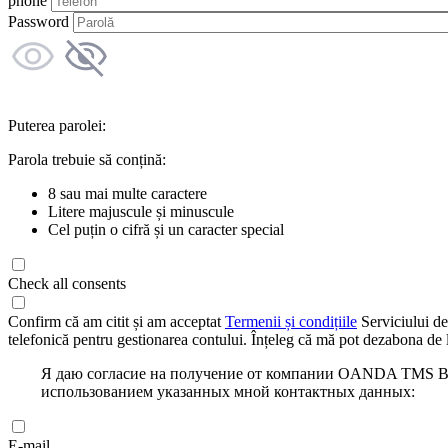
phone
Password
Puterea parolei:
Parola trebuie să conțină:
8 sau mai multe caractere
Litere majuscule și minuscule
Cel puțin o cifră și un caracter special
Check all consents
Confirm că am citit și am acceptat
Termenii și condițiile
Serviciului de
telefonică pentru gestionarea contului. Înțeleg că mă pot dezabona de l
Я даю согласие на получение от компании OANDA TMS Bro
использованием указанных мной контактных данных:
E-mail