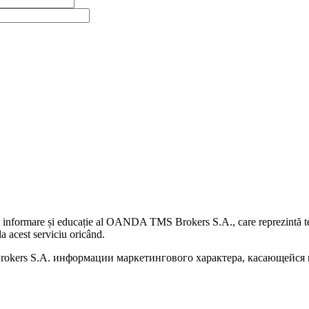
 informare și educație al OANDA TMS Brokers S.A., care reprezintă teme
a acest serviciu oricând.
kers S.A. информации маркетингового характера, касающейся п