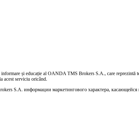
 informare și educație al OANDA TMS Brokers S.A., care reprezintă teme
a acest serviciu oricând.
kers S.A. информации маркетингового характера, касающейся п