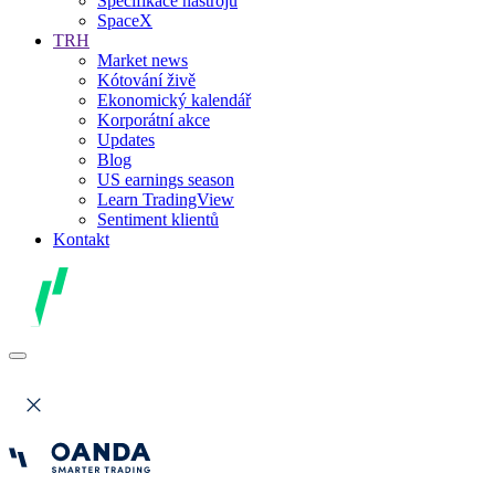
Specifikace nástrojů
SpaceX
TRH
Market news
Kótování živě
Ekonomický kalendář
Korporátní akce
Updates
Blog
US earnings season
Learn TradingView
Sentiment klientů
Kontakt