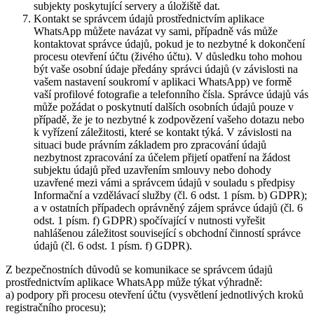
subjekty poskytující servery a úložiště dat.
Kontakt se správcem údajů prostřednictvím aplikace
WhatsApp můžete navázat vy sami, případně vás může
kontaktovat správce údajů, pokud je to nezbytné k dokončení
procesu otevření účtu (živého účtu). V důsledku toho mohou
být vaše osobní údaje předány správci údajů (v závislosti na
vašem nastavení soukromí v aplikaci WhatsApp) ve formě
vaší profilové fotografie a telefonního čísla. Správce údajů vás
může požádat o poskytnutí dalších osobních údajů pouze v
případě, že je to nezbytné k zodpovězení vašeho dotazu nebo
k vyřízení záležitosti, které se kontakt týká. V závislosti na
situaci bude právním základem pro zpracování údajů
nezbytnost zpracování za účelem přijetí opatření na žádost
subjektu údajů před uzavřením smlouvy nebo dohody
uzavřené mezi vámi a správcem údajů v souladu s předpisy
Informační a vzdělávací služby (čl. 6 odst. 1 písm. b) GDPR);
a v ostatních případech oprávněný zájem správce údajů (čl. 6
odst. 1 písm. f) GDPR) spočívající v nutnosti vyřešit
nahlášenou záležitost související s obchodní činností správce
údajů (čl. 6 odst. 1 písm. f) GDPR).
Z bezpečnostních důvodů se komunikace se správcem údajů
prostřednictvím aplikace WhatsApp může týkat výhradně:
a) podpory při procesu otevření účtu (vysvětlení jednotlivých kroků
registračního procesu);