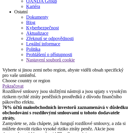
OANDA Group
Kariéra
Ostatní
Dokumenty
Blog
Kyberbezpečnost
Aktualizace
Zřeknutí se odpovědnosti
Legální informace
Politika
Prohlášení o přístupnosti
Nastavení souborů cookie
Vyberte si jinou zemi nebo region, abyste viděli obsah specifický
pro vaše umístění.
Choose country or region
Pokračovat
Rozdílové smlouvy jsou složitými nástroji a jsou spjaty s vysokým
rizikem rychlé ztráty peněžních prostředků z důvodu finančního
pákového efektu.
76% účtů maloobchodních investorů zaznamenává v důsledku
obchodování s rozdílovými smlouvami u tohoto dodavatele
ztráty.
Zamyslete se, zda chápete, jak fungují rozdílové smlouvy, a zda si
můžete dovolit riziko vysoké riziko ztráty peněz. Akcie jsou