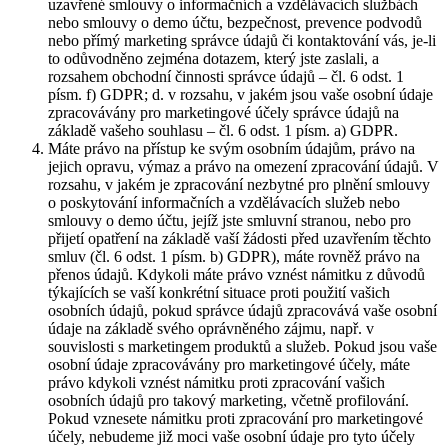
uzavřené smlouvy o informačních a vzdělávacích službách
nebo smlouvy o demo účtu, bezpečnost, prevence podvodů
nebo přímý marketing správce údajů či kontaktování vás, je-li
to odůvodněno zejména dotazem, který jste zaslali, a
rozsahem obchodní činnosti správce údajů – čl. 6 odst. 1
písm. f) GDPR; d. v rozsahu, v jakém jsou vaše osobní údaje
zpracovávány pro marketingové účely správce údajů na
základě vašeho souhlasu – čl. 6 odst. 1 písm. a) GDPR.
Máte právo na přístup ke svým osobním údajům, právo na
jejich opravu, výmaz a právo na omezení zpracování údajů. V
rozsahu, v jakém je zpracování nezbytné pro plnění smlouvy
o poskytování informačních a vzdělávacích služeb nebo
smlouvy o demo účtu, jejíž jste smluvní stranou, nebo pro
přijetí opatření na základě vaší žádosti před uzavřením těchto
smluv (čl. 6 odst. 1 písm. b) GDPR), máte rovněž právo na
přenos údajů. Kdykoli máte právo vznést námitku z důvodů
týkajících se vaší konkrétní situace proti použití vašich
osobních údajů, pokud správce údajů zpracovává vaše osobní
údaje na základě svého oprávněného zájmu, např. v
souvislosti s marketingem produktů a služeb. Pokud jsou vaše
osobní údaje zpracovávány pro marketingové účely, máte
právo kdykoli vznést námitku proti zpracování vašich
osobních údajů pro takový marketing, včetně profilování.
Pokud vznesete námitku proti zpracování pro marketingové
účely, nebudeme již moci vaše osobní údaje pro tyto účely