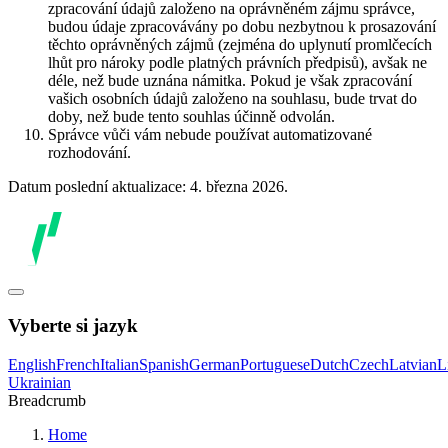
zpracování údajů založeno na oprávněném zájmu správce,
budou údaje zpracovávány po dobu nezbytnou k prosazování
těchto oprávněných zájmů (zejména do uplynutí promlčecích
lhůt pro nároky podle platných právních předpisů), avšak ne
déle, než bude uznána námitka. Pokud je však zpracování
vašich osobních údajů založeno na souhlasu, bude trvat do
doby, než bude tento souhlas účinně odvolán.
Správce vůči vám nebude používat automatizované
rozhodování.
Datum poslední aktualizace: 4. března 2026.
Vyberte si jazyk
English
French
Italian
Spanish
German
Portuguese
Dutch
Czech
Latvian
L
Ukrainian
Breadcrumb
Home