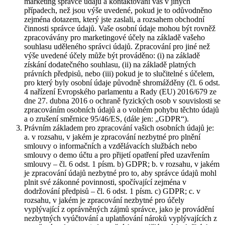
marketing správce údajů a kontaktování vás v jiných
případech, než jsou výše uvedené, pokud je to odůvodněno
zejména dotazem, který jste zaslali, a rozsahem obchodní
činnosti správce údajů. Vaše osobní údaje mohou být rovněž
zpracovávány pro marketingové účely na základě vašeho
souhlasu uděleného správci údajů. Zpracování pro jiné než
výše uvedené účely může být prováděno: (i) na základě
získání dodatečného souhlasu, (ii) na základě platných
právních předpisů, nebo (iii) pokud je to slučitelné s účelem,
pro který byly osobní údaje původně shromážděny (čl. 6 odst.
4 nařízení Evropského parlamentu a Rady (EU) 2016/679 ze
dne 27. dubna 2016 o ochraně fyzických osob v souvislosti se
zpracováním osobních údajů a o volném pohybu těchto údajů
a o zrušení směrnice 95/46/ES, (dále jen: „GDPR“).
Právním základem pro zpracování vašich osobních údajů je:
a. v rozsahu, v jakém je zpracování nezbytné pro plnění
smlouvy o informačních a vzdělávacích službách nebo
smlouvy o demo účtu a pro přijetí opatření před uzavřením
smlouvy – čl. 6 odst. 1 písm. b) GDPR; b. v rozsahu, v jakém
je zpracování údajů nezbytné pro to, aby správce údajů mohl
plnit své zákonné povinnosti, spočívající zejména v
dodržování předpisů – čl. 6 odst. 1 písm. c) GDPR; c. v
rozsahu, v jakém je zpracování nezbytné pro účely
vyplývající z oprávněných zájmů správce, jako je provádění
nezbytných vyúčtování a uplatňování nároků vyplývajících z