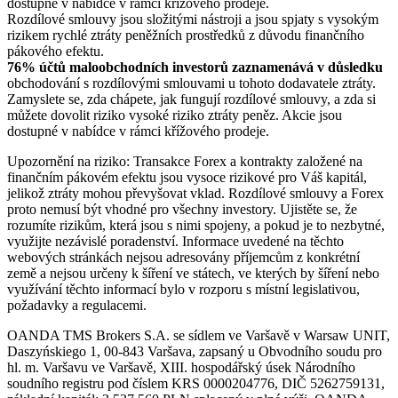
dostupné v nabídce v rámci křížového prodeje.
Rozdílové smlouvy jsou složitými nástroji a jsou spjaty s vysokým
rizikem rychlé ztráty peněžních prostředků z důvodu finančního
pákového efektu.
76% účtů maloobchodních investorů zaznamenává v důsledku
obchodování s rozdílovými smlouvami u tohoto dodavatele ztráty.
Zamyslete se, zda chápete, jak fungují rozdílové smlouvy, a zda si
můžete dovolit riziko vysoké riziko ztráty peněz. Akcie jsou
dostupné v nabídce v rámci křížového prodeje.
Upozornění na riziko: Transakce Forex a kontrakty založené na
finančním pákovém efektu jsou vysoce rizikové pro Váš kapitál,
jelikož ztráty mohou převyšovat vklad. Rozdílové smlouvy a Forex
proto nemusí být vhodné pro všechny investory. Ujistěte se, že
rozumíte rizikům, která jsou s nimi spojeny, a pokud je to nezbytné,
využijte nezávislé poradenství. Informace uvedené na těchto
webových stránkách nejsou adresovány příjemcům z konkrétní
země a nejsou určeny k šíření ve státech, ve kterých by šíření nebo
využívání těchto informací bylo v rozporu s místní legislativou,
požadavky a regulacemi.
OANDA TMS Brokers S.A. se sídlem ve Varšavě v Warsaw UNIT,
Daszyńskiego 1, 00-843 Varšava, zapsaný u Obvodního soudu pro
hl. m. Varšavu ve Varšavě, XIII. hospodářský úsek Národního
soudního registru pod číslem KRS 0000204776, DIČ 5262759131,