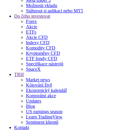
Meta trader 5
Možnosti vkladu
Stáhnout si aplikaci nebo MT5
Do čeho investovat
Forex
Akcie
ETFs
Akcie CFD
Indexy CFD
Komodity CFD
Kryptoměny CFD
ETF fondy CFD
Specifikace nástrojů
SpaceX
TRH
Market news
Kótování živě
Ekonomický kalendář
Korporátní akce
Updates
Blog
US earnings season
Learn TradingView
Sentiment klientů
Kontakt