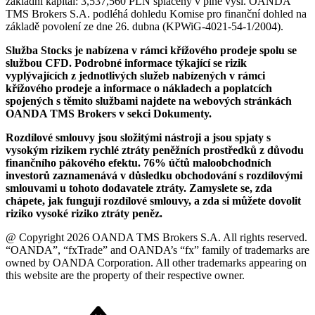
základní kapitál: 3,537,560 PLN splacený v plné výši. OANDA
TMS Brokers S.A. podléhá dohledu Komise pro finanční dohled na
základě povolení ze dne 26. dubna (KPWiG-4021-54-1/2004).
Služba Stocks je nabízena v rámci křížového prodeje spolu se
službou CFD. Podrobné informace týkající se rizik
vyplývajících z jednotlivých služeb nabízených v rámci
křížového prodeje a informace o nákladech a poplatcích
spojených s těmito službami najdete na webových stránkách
OANDA TMS Brokers v sekci Dokumenty.
Rozdílové smlouvy jsou složitými nástroji a jsou spjaty s
vysokým rizikem rychlé ztráty peněžních prostředků z důvodu
finančního pákového efektu. 76% účtů maloobchodních
investorů zaznamenává v důsledku obchodování s rozdílovými
smlouvami u tohoto dodavatele ztráty. Zamyslete se, zda
chápete, jak fungují rozdílové smlouvy, a zda si můžete dovolit
riziko vysoké riziko ztráty peněz.
@ Copyright 2026 OANDA TMS Brokers S.A. All rights reserved.
“OANDA”, “fxTrade” and OANDA’s “fx” family of trademarks are
owned by OANDA Corporation. All other trademarks appearing on
this website are the property of their respective owner.