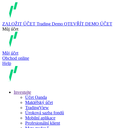
ZALOŽIT ÚČET
Trading
Demo
OTEVŘÍT DEMO ÚČET
Můj účet
Můj účet
Obchod online
Help
Investujte
Účet Oanda
Makléřský účet
TradingView
Úroková sazba fondů
Mobilní aplikace
Profesionální klient