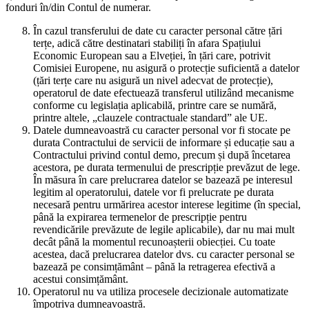
fonduri în/din Contul de numerar.
În cazul transferului de date cu caracter personal către țări
terțe, adică către destinatari stabiliți în afara Spațiului
Economic European sau a Elveției, în țări care, potrivit
Comisiei Europene, nu asigură o protecție suficientă a datelor
(țări terțe care nu asigură un nivel adecvat de protecție),
operatorul de date efectuează transferul utilizând mecanisme
conforme cu legislația aplicabilă, printre care se numără,
printre altele, „clauzele contractuale standard” ale UE.
Datele dumneavoastră cu caracter personal vor fi stocate pe
durata Contractului de servicii de informare și educație sau a
Contractului privind contul demo, precum și după încetarea
acestora, pe durata termenului de prescripție prevăzut de lege.
În măsura în care prelucrarea datelor se bazează pe interesul
legitim al operatorului, datele vor fi prelucrate pe durata
necesară pentru urmărirea acestor interese legitime (în special,
până la expirarea termenelor de prescripție pentru
revendicările prevăzute de legile aplicabile), dar nu mai mult
decât până la momentul recunoașterii obiecției. Cu toate
acestea, dacă prelucrarea datelor dvs. cu caracter personal se
bazează pe consimțământ – până la retragerea efectivă a
acestui consimțământ.
Operatorul nu va utiliza procesele decizionale automatizate
împotriva dumneavoastră.