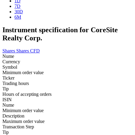
1D
7D
30D
6M
Instrument specification for CoreSite
Realty Corp.
Shares
Shares CFD
Nume
Currency
Symbol
Minimum order value
Ticker
Trading hours
Tip
Hours of accepting orders
ISIN
Nume
Minimum order value
Description
Maximum order value
Transaction Step
Tip