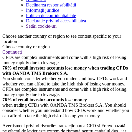
Declinarea responsabilității
Informații juridice
Politica de confidențialitate
Declarație privind accesibilitatea
Setări cookie-uri
Choose another country or region to see content specific to your
location
Choose country or region
Continuați
CFDs are complex instruments and come with a high risk of losing
money rapidly due to leverage.
76% of retail investor accounts lose money when trading CFDs
with OANDA TMS Brokers S.A.
You should consider whether you understand how CFDs work and
whether you can afford to take the high risk of losing your money.
CFDs are complex instruments and come with a high risk of losing
money rapidly due to leverage.
76% of retail investor accounts lose money
when trading CFDs with OANDA TMS Brokers S.A. You should
consider whether you understand how CFDs work and whether you
can afford to take the high risk of losing your money.
Avertisment privind riscurile: tranzacționarea CFD și Forex bazată
pe efectul de levier este extrem de riscantă pentru capitalul dvs., iar