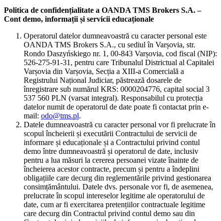
Politica de confidențialitate a OANDA TMS Brokers S.A. –
Cont demo, informații și servicii educaționale
Operatorul datelor dumneavoastră cu caracter personal este
OANDA TMS Brokers S.A., cu sediul în Varșovia, str.
Rondo Daszyńskiego nr. 1, 00-843 Varșovia, cod fiscal (NIP):
526-275-91-31, pentru care Tribunalul Districtual al Capitalei
Varșovia din Varșovia, Secția a XIII-a Comercială a
Registrului Național Judiciar, păstrează dosarele de
înregistrare sub numărul KRS: 0000204776, capital social 3
537 560 PLN (varsat integral). Responsabilul cu protecția
datelor numit de operatorul de date poate fi contactat prin e-
mail:
odo@tms.pl
.
Datele dumneavoastră cu caracter personal vor fi prelucrate în
scopul încheierii și executării Contractului de servicii de
informare și educaționale și a Contractului privind contul
demo între dumneavoastră și operatorul de date, inclusiv
pentru a lua măsuri la cererea persoanei vizate înainte de
încheierea acestor contracte, precum și pentru a îndeplini
obligațiile care decurg din reglementările privind gestionarea
consimțământului. Datele dvs. personale vor fi, de asemenea,
prelucrate în scopul intereselor legitime ale operatorului de
date, cum ar fi exercitarea pretențiilor contractuale legitime
care decurg din Contractul privind contul demo sau din