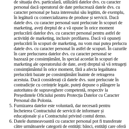
de situația dvs. particulară, utilizării datelor dvs. cu caracter
personal dacă operatorul de date prelucrează datele dvs. cu
caracter personal pe baza interesului său legitim, de exemplu,
în legătură cu comercializarea de produse și servicii. Dacă
datele dvs. cu caracter personal sunt prelucrate în scopuri de
marketing, aveți dreptul de a vă opune în orice moment
prelucrării datelor dvs. cu caracter personal pentru astfel de
activități de marketing, inclusiv profilarea. Dacă vă opuneți
prelucrării în scopuri de marketing, nu vom mai putea prelucra
datele dvs. cu caracter personal în astfel de scopuri. În cazurile
în care prelucrarea datelor dvs. cu caracter personal se
bazează pe consimțământ, în special acordat în scopuri de
marketing ale operatorului de date, aveți dreptul să vă retrageți
consimțământul în orice moment, fără a afecta legalitatea
prelucrării bazate pe consimțământ înainte de retragerea
acestuia. Dacă considerați că datele dvs. sunt prelucrate în
contradicție cu cerințele legale, puteți depune o plângere la
autoritatea de supraveghere competentă, respectiv la
Președintele Oficiului pentru Protecția Datelor cu Caracter
Personal din Polonia.
Furnizarea datelor este voluntară, dar necesară pentru
încheierea Contractului de servicii de informare și
educaționale și a Contractului privind contul demo.
Datele dumneavoastră cu caracter personal pot fi transferate
către următoarele categorii de entități: bănci, entități care oferă