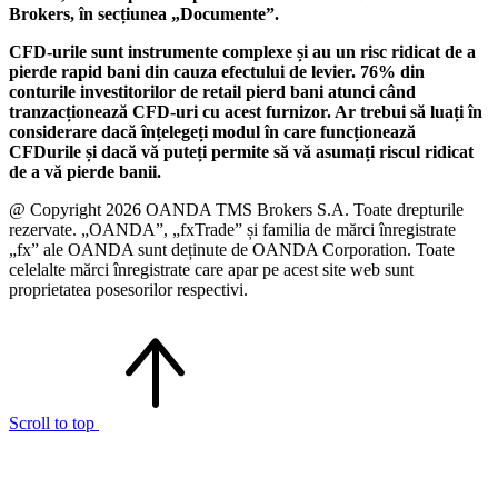
Brokers, în secțiunea „Documente”.
CFD-urile sunt instrumente complexe și au un risc ridicat de a
pierde rapid bani din cauza efectului de levier. 76% din
conturile investitorilor de retail pierd bani atunci când
tranzacționează CFD-uri cu acest furnizor. Ar trebui să luați în
considerare dacă înțelegeți modul în care funcționează
CFDurile și dacă vă puteți permite să vă asumați riscul ridicat
de a vă pierde banii.
@ Copyright 2026 OANDA TMS Brokers S.A. Toate drepturile
rezervate. „OANDA”, „fxTrade” și familia de mărci înregistrate
„fx” ale OANDA sunt deținute de OANDA Corporation. Toate
celelalte mărci înregistrate care apar pe acest site web sunt
proprietatea posesorilor respectivi.
Scroll to top