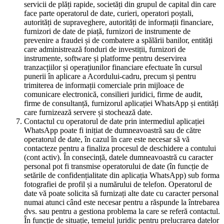
servicii de plăți rapide, societăți din grupul de capital din care
face parte operatorul de date, curieri, operatori poștali,
autorități de supraveghere, autorități de informații financiare,
furnizori de date de piață, furnizori de instrumente de
prevenire a fraudei și de combatere a spălării banilor, entități
care administrează fonduri de investiții, furnizori de
instrumente, software și platforme pentru deservirea
tranzacțiilor și operațiunilor financiare efectuate în cursul
punerii în aplicare a Acordului-cadru, precum și pentru
trimiterea de informații comerciale prin mijloace de
comunicare electronică, consilieri juridici, firme de audit,
firme de consultanță, furnizorul aplicației WhatsApp și entități
care furnizează servere și stochează date.
Contactul cu operatorul de date prin intermediul aplicației
WhatsApp poate fi inițiat de dumneavoastră sau de către
operatorul de date, în cazul în care este necesar să vă
contacteze pentru a finaliza procesul de deschidere a contului
(cont activ). În consecință, datele dumneavoastră cu caracter
personal pot fi transmise operatorului de date (în funcție de
setările de confidențialitate din aplicația WhatsApp) sub forma
fotografiei de profil și a numărului de telefon. Operatorul de
date vă poate solicita să furnizați alte date cu caracter personal
numai atunci când este necesar pentru a răspunde la întrebarea
dvs. sau pentru a gestiona problema la care se referă contactul.
În funcție de situație, temeiul juridic pentru prelucrarea datelor