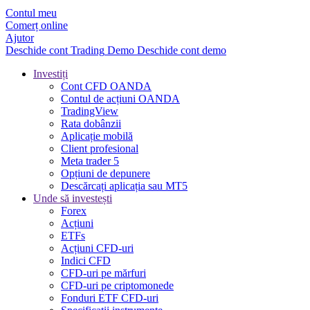
Contul meu
Comerț online
Ajutor
Deschide cont
Trading
Demo
Deschide cont demo
Investiți
Cont CFD OANDA
Contul de acțiuni OANDA
TradingView
Rata dobânzii
Aplicație mobilă
Client profesional
Meta trader 5
Opțiuni de depunere
Descărcați aplicația sau MT5
Unde să investești
Forex
Acțiuni
ETFs
Acțiuni CFD-uri
Indici CFD
CFD-uri pe mărfuri
CFD-uri pe criptomonede
Fonduri ETF CFD-uri