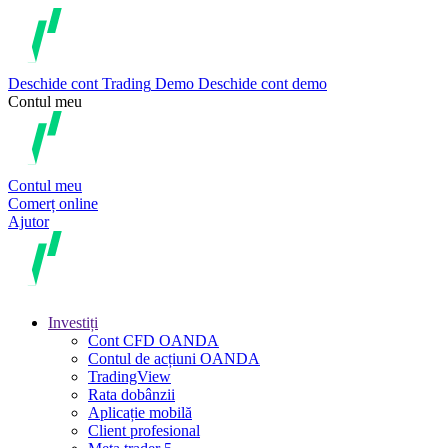
Deschide cont
Trading
Demo
Deschide cont demo
Contul meu
Contul meu
Comerț online
Ajutor
Investiți
Cont CFD OANDA
Contul de acțiuni OANDA
TradingView
Rata dobânzii
Aplicație mobilă
Client profesional