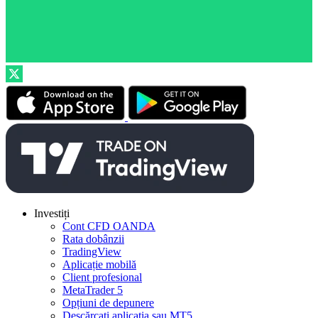
Investiți
Cont CFD OANDA
Rata dobânzii
TradingView
Aplicație mobilă
Client profesional
MetaTrader 5
Opțiuni de depunere
Descărcați aplicația sau MT5