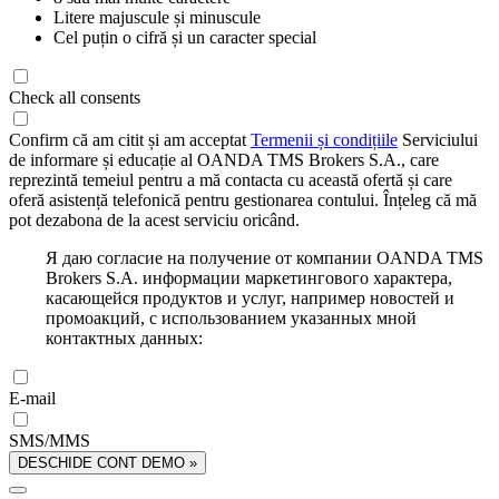
Litere majuscule și minuscule
Cel puțin o cifră și un caracter special
Check all consents
Confirm că am citit și am acceptat
Termenii și condițiile
Serviciului
de informare și educație al OANDA TMS Brokers S.A., care
reprezintă temeiul pentru a mă contacta cu această ofertă și care
oferă asistență telefonică pentru gestionarea contului. Înțeleg că mă
pot dezabona de la acest serviciu oricând.
Я даю согласие на получение от компании OANDA TMS
Brokers S.A. информации маркетингового характера,
касающейся продуктов и услуг, например новостей и
промоакций, с использованием указанных мной
контактных данных:
E-mail
SMS/MMS
DESCHIDE CONT DEMO »