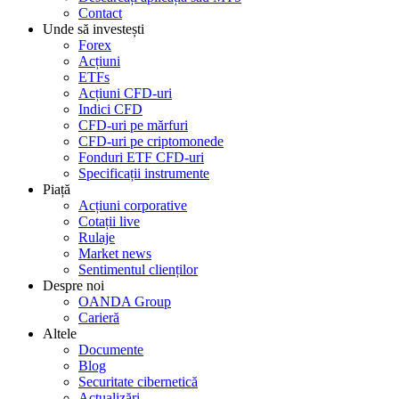
Contact
Unde să investești
Forex
Acțiuni
ETFs
Acțiuni CFD-uri
Indici CFD
CFD-uri pe mărfuri
CFD-uri pe criptomonede
Fonduri ETF CFD-uri
Specificații instrumente
Piață
Acțiuni corporative
Cotații live
Rulaje
Market news
Sentimentul clienților
Despre noi
OANDA Group
Carieră
Altele
Documente
Blog
Securitate cibernetică
Actualizări