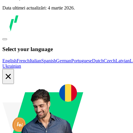
Data ultimei actualizări: 4 martie 2026.
Select your language
English
French
Italian
Spanish
German
Portuguese
Dutch
Czech
Latvian
L
Ukrainian
×