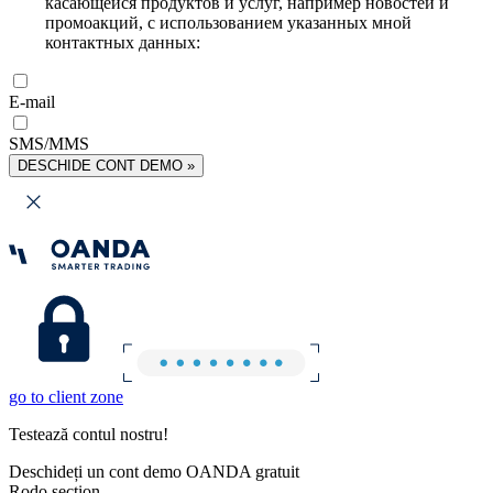
касающейся продуктов и услуг, например новостей и
промоакций, с использованием указанных мной
контактных данных:
E-mail
SMS/MMS
DESCHIDE CONT DEMO »
go to client zone
Testează contul nostru!
Deschideți un cont demo OANDA gratuit
Rodo section