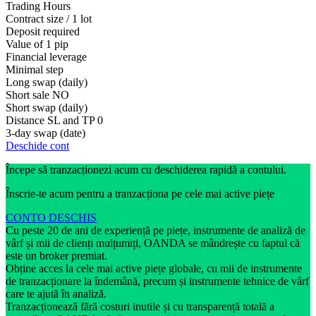
Trading Hours
Contract size / 1 lot
Deposit required
Value of 1 pip
Financial leverage
Minimal step
Long swap (daily)
Short sale
NO
Short swap (daily)
Distance SL and TP
0
3-day swap (date)
Deschide cont
Începe să tranzacționezi acum cu deschiderea rapidă a contului.
Înscrie-te acum pentru a tranzacționa pe cele mai active piețe
CONTO DESCHIS
Cu peste 20 de ani de experiență pe piețe, instrumente de analiză de
vârf și mii de clienți mulțumiți, OANDA se mândrește cu faptul că
este un broker premiat.
Obține acces la cele mai active piețe globale, cu mii de instrumente
de tranzacționare la îndemână, precum și instrumente tehnice de vârf
care te ajută în analiză.
Tranzacționează fără costuri inutile și cu transparență totală a