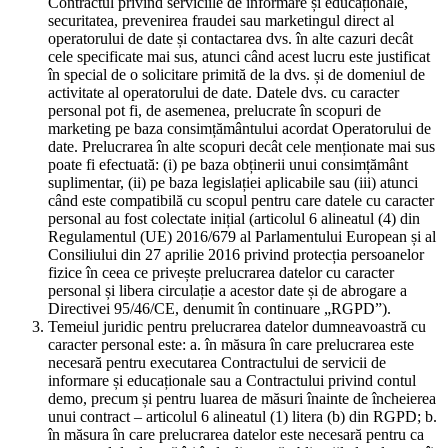
Contractul privind serviciile de informare și educaționale,
securitatea, prevenirea fraudei sau marketingul direct al
operatorului de date și contactarea dvs. în alte cazuri decât
cele specificate mai sus, atunci când acest lucru este justificat
în special de o solicitare primită de la dvs. și de domeniul de
activitate al operatorului de date. Datele dvs. cu caracter
personal pot fi, de asemenea, prelucrate în scopuri de
marketing pe baza consimțământului acordat Operatorului de
date. Prelucrarea în alte scopuri decât cele menționate mai sus
poate fi efectuată: (i) pe baza obținerii unui consimțământ
suplimentar, (ii) pe baza legislației aplicabile sau (iii) atunci
când este compatibilă cu scopul pentru care datele cu caracter
personal au fost colectate inițial (articolul 6 alineatul (4) din
Regulamentul (UE) 2016/679 al Parlamentului European și al
Consiliului din 27 aprilie 2016 privind protecția persoanelor
fizice în ceea ce privește prelucrarea datelor cu caracter
personal și libera circulație a acestor date și de abrogare a
Directivei 95/46/CE, denumit în continuare „RGPD”).
Temeiul juridic pentru prelucrarea datelor dumneavoastră cu
caracter personal este: a. în măsura în care prelucrarea este
necesară pentru executarea Contractului de servicii de
informare și educaționale sau a Contractului privind contul
demo, precum și pentru luarea de măsuri înainte de încheierea
unui contract – articolul 6 alineatul (1) litera (b) din RGPD; b.
în măsura în care prelucrarea datelor este necesară pentru ca