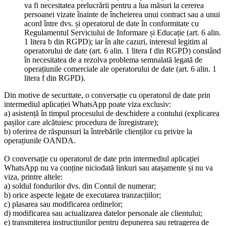
va fi necesitatea prelucrării pentru a lua măsuri la cererea
persoanei vizate înainte de încheierea unui contract sau a unui
acord între dvs. și operatorul de date în conformitate cu
Regulamentul Serviciului de Informare și Educație (art. 6 alin.
1 litera b din RGPD); iar în alte cazuri, interesul legitim al
operatorului de date (art. 6 alin. 1 litera f din RGPD) constând
în necesitatea de a rezolva problema semnalată legată de
operațiunile comerciale ale operatorului de date (art. 6 alin. 1
litera f din RGPD).
Din motive de securitate, o conversație cu operatorul de date prin
intermediul aplicației WhatsApp poate viza exclusiv:
a) asistență în timpul procesului de deschidere a contului (explicarea
pașilor care alcătuiesc procedura de înregistrare);
b) oferirea de răspunsuri la întrebările clienților cu privire la
operațiunile OANDA.
O conversație cu operatorul de date prin intermediul aplicației
WhatsApp nu va conține niciodată linkuri sau atașamente și nu va
viza, printre altele:
a) soldul fondurilor dvs. din Contul de numerar;
b) orice aspecte legate de executarea tranzacțiilor;
c) plasarea sau modificarea ordinelor;
d) modificarea sau actualizarea datelor personale ale clientului;
e) transmiterea instrucțiunilor pentru depunerea sau retragerea de