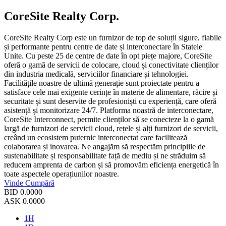
CoreSite Realty Corp.
CoreSite Realty Corp este un furnizor de top de soluții sigure, fiabile
și performante pentru centre de date și interconectare în Statele
Unite. Cu peste 25 de centre de date în opt piețe majore, CoreSite
oferă o gamă de servicii de colocare, cloud și conectivitate clienților
din industria medicală, serviciilor financiare și tehnologiei.
Facilitățile noastre de ultimă generație sunt proiectate pentru a
satisface cele mai exigente cerințe în materie de alimentare, răcire și
securitate și sunt deservite de profesioniști cu experiență, care oferă
asistență și monitorizare 24/7. Platforma noastră de interconectare,
CoreSite Interconnect, permite clienților să se conecteze la o gamă
largă de furnizori de servicii cloud, rețele și alți furnizori de servicii,
creând un ecosistem puternic interconectat care facilitează
colaborarea și inovarea. Ne angajăm să respectăm principiile de
sustenabilitate și responsabilitate față de mediu și ne străduim să
reducem amprenta de carbon și să promovăm eficiența energetică în
toate aspectele operațiunilor noastre.
Vinde
Cumpără
BID
0.0000
ASK
0.0000
1H