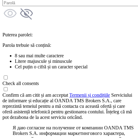
Puterea parolei:
Parola trebuie să conțină:
8 sau mai multe caractere
Litere majuscule și minuscule
Cel puțin o cifră și un caracter special
Check all consents
Confirm că am citit și am acceptat
Termenii și condițiile
Serviciului
de informare și educație al OANDA TMS Brokers S.A., care
reprezintă temeiul pentru a mă contacta cu această ofertă și care
oferă asistență telefonică pentru gestionarea contului. Înțeleg că mă
pot dezabona de la acest serviciu oricând.
Я даю согласие на получение от компании OANDA TMS
Brokers S.A. информации маркетингового характера,