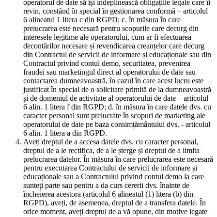
operatorul de date să își îndeplinească obligațiile legale care îi
revin, constând în special în gestionarea conformă – articolul
6 alineatul 1 litera c din RGPD; c. în măsura în care
prelucrarea este necesară pentru scopurile care decurg din
interesele legitime ale operatorului, cum ar fi efectuarea
decontărilor necesare și revendicarea creanțelor care decurg
din Contractul de servicii de informare și educaționale sau din
Contractul privind contul demo, securitatea, prevenirea
fraudei sau marketingul direct al operatorului de date sau
contactarea dumneavoastră, în cazul în care acest lucru este
justificat în special de o solicitare primită de la dumneavoastră
și de domeniul de activitate al operatorului de date – articolul
6 alin. 1 litera f din RGPD; d. în măsura în care datele dvs. cu
caracter personal sunt prelucrate în scopuri de marketing ale
operatorului de date pe baza consimțământului dvs. - articolul
6 alin. 1 litera a din RGPD.
Aveți dreptul de a accesa datele dvs. cu caracter personal,
dreptul de a le rectifica, de a le șterge și dreptul de a limita
prelucrarea datelor. În măsura în care prelucrarea este necesară
pentru executarea Contractului de servicii de informare și
educaționale sau a Contractului privind contul demo la care
sunteți parte sau pentru a da curs cererii dvs. înainte de
încheierea acestora (articolul 6 alineatul (1) litera (b) din
RGPD), aveți, de asemenea, dreptul de a transfera datele. În
orice moment, aveți dreptul de a vă opune, din motive legate