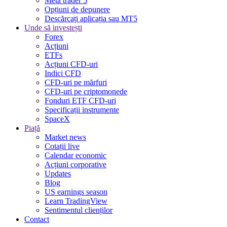
Meta trader 5
Opțiuni de depunere
Descărcați aplicația sau MT5
Unde să investești
Forex
Acțiuni
ETFs
Acțiuni CFD-uri
Indici CFD
CFD-uri pe mărfuri
CFD-uri pe criptomonede
Fonduri ETF CFD-uri
Specificații instrumente
SpaceX
Piață
Market news
Cotații live
Calendar economic
Acțiuni corporative
Updates
Blog
US earnings season
Learn TradingView
Sentimentul clienților
Contact