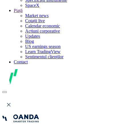
Specificații instrumente
SpaceX
Piață
Market news
Cotații live
Calendar economic
Acțiuni corporative
Updates
Blog
US earnings season
Learn TradingView
Sentimentul clienților
Contact