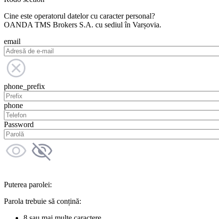
Cine este operatorul datelor cu caracter personal?
OANDA TMS Brokers S.A. cu sediul în Varșovia.
email
phone_prefix
phone
Password
Puterea parolei:
Parola trebuie să conțină:
8 sau mai multe caractere