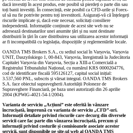
dacă investiți în acest produs, este posibil să pierdeți o parte din sau
toți banii investiți. În consecință, este posibil ca CFD-urile și Forex-
ul să nu fie potrivite pentru toți investitorii. Asigurați-vă că înțelegeți
riscurile implicate și, dacă este necesar, solicitați consiliere
independentă. Informațiile conținute de acest site web nu se
adresează destinatarilor unei anumite țări și nu sunt destinate
distribuirii în țări în care distribuirea sau utilizarea acestor informații
ar fi incompatibilă cu legislația, dispozițiile și reglementările locale.
OANDA TMS Brokers S.A., cu sediul social în Varșovia, Varșovia
UNIT, Daszyńskiego 1, 00-843, Varșovia, înregistrată la Judecătoria
Capitalei Varșovia din Varșovia, Secția a XIII-a Comercială a
Registrului Tribunalului Național, cu numărul KRS 0000204776,
cod de identificare fiscală 595126127, capital social inițial:
3.537,560 PNL, subscris și vărsat integral. OANDA TMS Brokers
S.A. face obiectul supravegherii Autorității Poloneze de
Supraveghere Financiară, pe baza unei autorizații din 26 aprilie
2004 (KPWiG-4021-54-1/2004).
Varianta de serviciu „Acțiuni” este oferită în vânzare
încrucișată, împreună cu varianta de serviciu „CFD”-uri.
Informații detaliate privind riscurile care decurg din diversele
servicii care fac parte din vânzarea încrucișată, precum și
informații privind costurile și comisioanele asociate acestor
servicii, sunt disponibile pe site-ul web al OANDA TMS