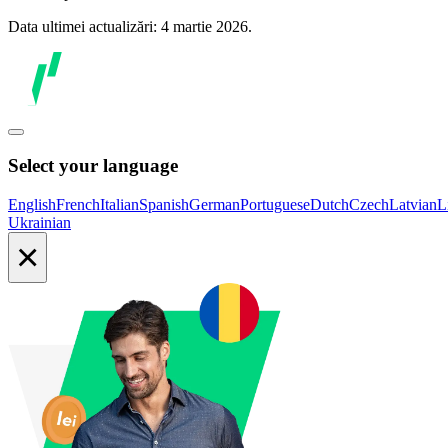
Data ultimei actualizări: 4 martie 2026.
Select your language
English
French
Italian
Spanish
German
Portuguese
Dutch
Czech
Latvian
L
Ukrainian
×