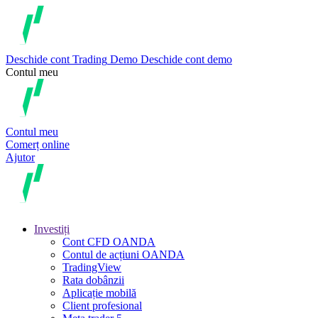
Deschide cont
Trading
Demo
Deschide cont demo
Contul meu
Contul meu
Comerț online
Ajutor
Investiți
Cont CFD OANDA
Contul de acțiuni OANDA
TradingView
Rata dobânzii
Aplicație mobilă
Client profesional