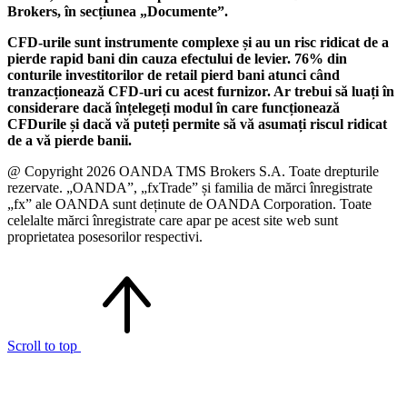
Brokers, în secțiunea „Documente”.
CFD-urile sunt instrumente complexe și au un risc ridicat de a
pierde rapid bani din cauza efectului de levier. 76% din
conturile investitorilor de retail pierd bani atunci când
tranzacționează CFD-uri cu acest furnizor. Ar trebui să luați în
considerare dacă înțelegeți modul în care funcționează
CFDurile și dacă vă puteți permite să vă asumați riscul ridicat
de a vă pierde banii.
@ Copyright 2026 OANDA TMS Brokers S.A. Toate drepturile
rezervate. „OANDA”, „fxTrade” și familia de mărci înregistrate
„fx” ale OANDA sunt deținute de OANDA Corporation. Toate
celelalte mărci înregistrate care apar pe acest site web sunt
proprietatea posesorilor respectivi.
Scroll to top