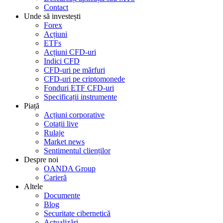
Contact
Unde să investești
Forex
Acțiuni
ETFs
Acțiuni CFD-uri
Indici CFD
CFD-uri pe mărfuri
CFD-uri pe criptomonede
Fonduri ETF CFD-uri
Specificații instrumente
Piață
Acțiuni corporative
Cotații live
Rulaje
Market news
Sentimentul clienților
Despre noi
OANDA Group
Carieră
Altele
Documente
Blog
Securitate cibernetică
Actualizări