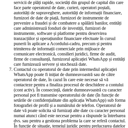
servicii de plăți rapide, societăți din grupul de capital din care
face parte operatorul de date, curieri, operatori poștali,
autorități de supraveghere, autorități de informații financiare,
furnizori de date de piață, furnizori de instrumente de
prevenire a fraudei și de combatere a spălării banilor, entități
care administrează fonduri de investiții, furnizori de
instrumente, software și platforme pentru deservirea
tranzacțiilor și operațiunilor financiare efectuate în cursul
punerii în aplicare a Acordului-cadru, precum și pentru
trimiterea de informații comerciale prin mijloace de
comunicare electronică, consilieri juridici, firme de audit,
firme de consultanță, furnizorul aplicației WhatsApp și entități
care furnizează servere și stochează date.
Contactul cu operatorul de date prin intermediul aplicației
WhatsApp poate fi inițiat de dumneavoastră sau de către
operatorul de date, în cazul în care este necesar să vă
contacteze pentru a finaliza procesul de deschidere a contului
(cont activ). În consecință, datele dumneavoastră cu caracter
personal pot fi transmise operatorului de date (în funcție de
setările de confidențialitate din aplicația WhatsApp) sub forma
fotografiei de profil și a numărului de telefon. Operatorul de
date vă poate solicita să furnizați alte date cu caracter personal
numai atunci când este necesar pentru a răspunde la întrebarea
dvs. sau pentru a gestiona problema la care se referă contactul.
În funcție de situație, temeiul juridic pentru prelucrarea datelor