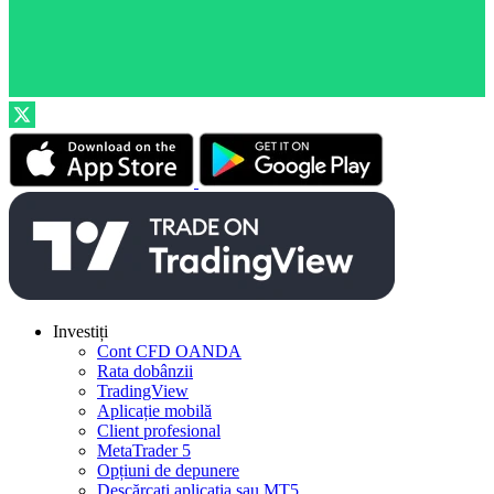
Investiți
Cont CFD OANDA
Rata dobânzii
TradingView
Aplicație mobilă
Client profesional
MetaTrader 5
Opțiuni de depunere
Descărcați aplicația sau MT5