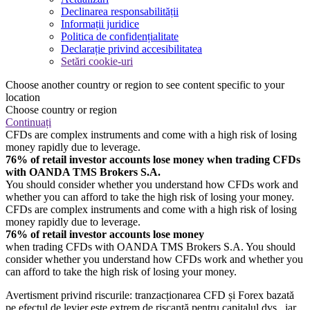
Declinarea responsabilității
Informații juridice
Politica de confidențialitate
Declarație privind accesibilitatea
Setări cookie-uri
Choose another country or region to see content specific to your
location
Choose country or region
Continuați
CFDs are complex instruments and come with a high risk of losing
money rapidly due to leverage.
76% of retail investor accounts lose money when trading CFDs
with OANDA TMS Brokers S.A.
You should consider whether you understand how CFDs work and
whether you can afford to take the high risk of losing your money.
CFDs are complex instruments and come with a high risk of losing
money rapidly due to leverage.
76% of retail investor accounts lose money
when trading CFDs with OANDA TMS Brokers S.A. You should
consider whether you understand how CFDs work and whether you
can afford to take the high risk of losing your money.
Avertisment privind riscurile: tranzacționarea CFD și Forex bazată
pe efectul de levier este extrem de riscantă pentru capitalul dvs., iar