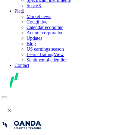
Specificații instrumente
SpaceX
Piață
Market news
Cotații live
Calendar economic
Acțiuni corporative
Updates
Blog
US earnings season
Learn TradingView
Sentimentul clienților
Contact