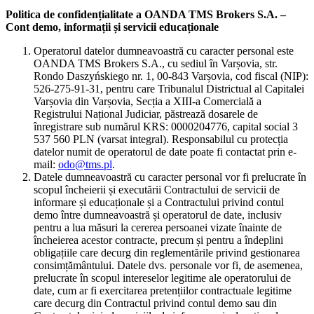
Politica de confidențialitate a OANDA TMS Brokers S.A. –
Cont demo, informații și servicii educaționale
Operatorul datelor dumneavoastră cu caracter personal este
OANDA TMS Brokers S.A., cu sediul în Varșovia, str.
Rondo Daszyńskiego nr. 1, 00-843 Varșovia, cod fiscal (NIP):
526-275-91-31, pentru care Tribunalul Districtual al Capitalei
Varșovia din Varșovia, Secția a XIII-a Comercială a
Registrului Național Judiciar, păstrează dosarele de
înregistrare sub numărul KRS: 0000204776, capital social 3
537 560 PLN (varsat integral). Responsabilul cu protecția
datelor numit de operatorul de date poate fi contactat prin e-
mail:
odo@tms.pl
.
Datele dumneavoastră cu caracter personal vor fi prelucrate în
scopul încheierii și executării Contractului de servicii de
informare și educaționale și a Contractului privind contul
demo între dumneavoastră și operatorul de date, inclusiv
pentru a lua măsuri la cererea persoanei vizate înainte de
încheierea acestor contracte, precum și pentru a îndeplini
obligațiile care decurg din reglementările privind gestionarea
consimțământului. Datele dvs. personale vor fi, de asemenea,
prelucrate în scopul intereselor legitime ale operatorului de
date, cum ar fi exercitarea pretențiilor contractuale legitime
care decurg din Contractul privind contul demo sau din