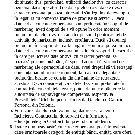
de situația dvs. particulară, utilizării datelor dvs. cu caracter
personal dacă operatorul de date prelucrează datele dvs. cu
caracter personal pe baza interesului său legitim, de exemplu,
în legătură cu comercializarea de produse și servicii. Dacă
datele dvs. cu caracter personal sunt prelucrate în scopuri de
marketing, aveți dreptul de a vă opune în orice moment
prelucrării datelor dvs. cu caracter personal pentru astfel de
activități de marketing, inclusiv profilarea. Dacă vă opuneți
prelucrării în scopuri de marketing, nu vom mai putea prelucra
datele dvs. cu caracter personal în astfel de scopuri. În cazurile
în care prelucrarea datelor dvs. cu caracter personal se
bazează pe consimțământ, în special acordat în scopuri de
marketing ale operatorului de date, aveți dreptul să vă retrageți
consimțământul în orice moment, fără a afecta legalitatea
prelucrării bazate pe consimțământ înainte de retragerea
acestuia. Dacă considerați că datele dvs. sunt prelucrate în
contradicție cu cerințele legale, puteți depune o plângere la
autoritatea de supraveghere competentă, respectiv la
Președintele Oficiului pentru Protecția Datelor cu Caracter
Personal din Polonia.
Furnizarea datelor este voluntară, dar necesară pentru
încheierea Contractului de servicii de informare și
educaționale și a Contractului privind contul demo.
Datele dumneavoastră cu caracter personal pot fi transferate
către următoarele categorii de entități: bănci, entități care oferă