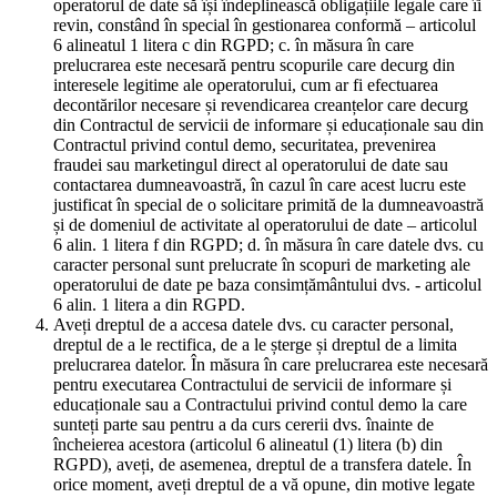
operatorul de date să își îndeplinească obligațiile legale care îi
revin, constând în special în gestionarea conformă – articolul
6 alineatul 1 litera c din RGPD; c. în măsura în care
prelucrarea este necesară pentru scopurile care decurg din
interesele legitime ale operatorului, cum ar fi efectuarea
decontărilor necesare și revendicarea creanțelor care decurg
din Contractul de servicii de informare și educaționale sau din
Contractul privind contul demo, securitatea, prevenirea
fraudei sau marketingul direct al operatorului de date sau
contactarea dumneavoastră, în cazul în care acest lucru este
justificat în special de o solicitare primită de la dumneavoastră
și de domeniul de activitate al operatorului de date – articolul
6 alin. 1 litera f din RGPD; d. în măsura în care datele dvs. cu
caracter personal sunt prelucrate în scopuri de marketing ale
operatorului de date pe baza consimțământului dvs. - articolul
6 alin. 1 litera a din RGPD.
Aveți dreptul de a accesa datele dvs. cu caracter personal,
dreptul de a le rectifica, de a le șterge și dreptul de a limita
prelucrarea datelor. În măsura în care prelucrarea este necesară
pentru executarea Contractului de servicii de informare și
educaționale sau a Contractului privind contul demo la care
sunteți parte sau pentru a da curs cererii dvs. înainte de
încheierea acestora (articolul 6 alineatul (1) litera (b) din
RGPD), aveți, de asemenea, dreptul de a transfera datele. În
orice moment, aveți dreptul de a vă opune, din motive legate