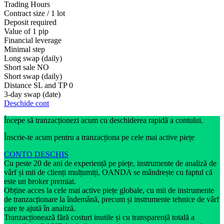
Trading Hours
Contract size / 1 lot
Deposit required
Value of 1 pip
Financial leverage
Minimal step
Long swap (daily)
Short sale
NO
Short swap (daily)
Distance SL and TP
0
3-day swap (date)
Deschide cont
Începe să tranzacționezi acum cu deschiderea rapidă a contului.
Înscrie-te acum pentru a tranzacționa pe cele mai active piețe
CONTO DESCHIS
Cu peste 20 de ani de experiență pe piețe, instrumente de analiză de
vârf și mii de clienți mulțumiți, OANDA se mândrește cu faptul că
este un broker premiat.
Obține acces la cele mai active piețe globale, cu mii de instrumente
de tranzacționare la îndemână, precum și instrumente tehnice de vârf
care te ajută în analiză.
Tranzacționează fără costuri inutile și cu transparență totală a