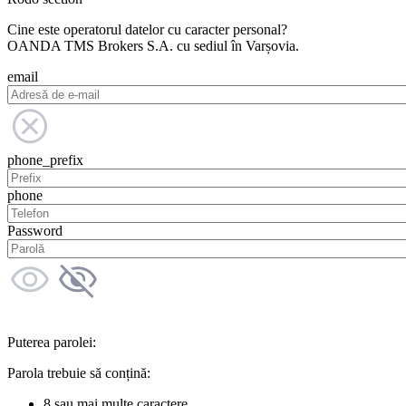
Cine este operatorul datelor cu caracter personal?
OANDA TMS Brokers S.A. cu sediul în Varșovia.
email
phone_prefix
phone
Password
Puterea parolei:
Parola trebuie să conțină:
8 sau mai multe caractere