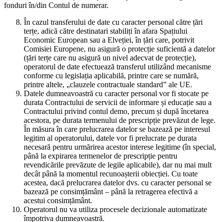
fonduri în/din Contul de numerar.
În cazul transferului de date cu caracter personal către țări
terțe, adică către destinatari stabiliți în afara Spațiului
Economic European sau a Elveției, în țări care, potrivit
Comisiei Europene, nu asigură o protecție suficientă a datelor
(țări terțe care nu asigură un nivel adecvat de protecție),
operatorul de date efectuează transferul utilizând mecanisme
conforme cu legislația aplicabilă, printre care se numără,
printre altele, „clauzele contractuale standard” ale UE.
Datele dumneavoastră cu caracter personal vor fi stocate pe
durata Contractului de servicii de informare și educație sau a
Contractului privind contul demo, precum și după încetarea
acestora, pe durata termenului de prescripție prevăzut de lege.
În măsura în care prelucrarea datelor se bazează pe interesul
legitim al operatorului, datele vor fi prelucrate pe durata
necesară pentru urmărirea acestor interese legitime (în special,
până la expirarea termenelor de prescripție pentru
revendicările prevăzute de legile aplicabile), dar nu mai mult
decât până la momentul recunoașterii obiecției. Cu toate
acestea, dacă prelucrarea datelor dvs. cu caracter personal se
bazează pe consimțământ – până la retragerea efectivă a
acestui consimțământ.
Operatorul nu va utiliza procesele decizionale automatizate
împotriva dumneavoastră.