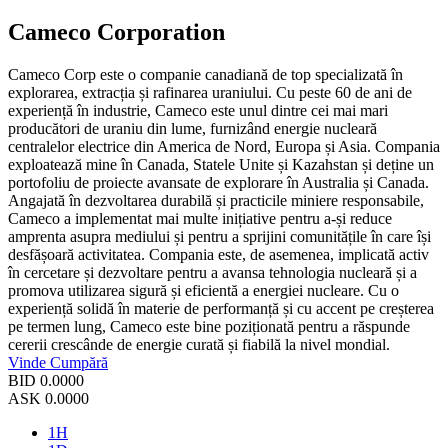
Cameco Corporation
Cameco Corp este o companie canadiană de top specializată în
explorarea, extracția și rafinarea uraniului. Cu peste 60 de ani de
experiență în industrie, Cameco este unul dintre cei mai mari
producători de uraniu din lume, furnizând energie nucleară
centralelor electrice din America de Nord, Europa și Asia. Compania
exploatează mine în Canada, Statele Unite și Kazahstan și deține un
portofoliu de proiecte avansate de explorare în Australia și Canada.
Angajată în dezvoltarea durabilă și practicile miniere responsabile,
Cameco a implementat mai multe inițiative pentru a-și reduce
amprenta asupra mediului și pentru a sprijini comunitățile în care își
desfășoară activitatea. Compania este, de asemenea, implicată activ
în cercetare și dezvoltare pentru a avansa tehnologia nucleară și a
promova utilizarea sigură și eficientă a energiei nucleare. Cu o
experiență solidă în materie de performanță și cu accent pe creșterea
pe termen lung, Cameco este bine poziționată pentru a răspunde
cererii crescânde de energie curată și fiabilă la nivel mondial.
Vinde
Cumpără
BID
0.0000
ASK
0.0000
1H