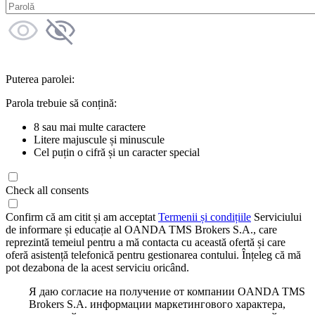
Puterea parolei:
Parola trebuie să conțină:
8 sau mai multe caractere
Litere majuscule și minuscule
Cel puțin o cifră și un caracter special
Check all consents
Confirm că am citit și am acceptat
Termenii și condițiile
Serviciului
de informare și educație al OANDA TMS Brokers S.A., care
reprezintă temeiul pentru a mă contacta cu această ofertă și care
oferă asistență telefonică pentru gestionarea contului. Înțeleg că mă
pot dezabona de la acest serviciu oricând.
Я даю согласие на получение от компании OANDA TMS
Brokers S.A. информации маркетингового характера,