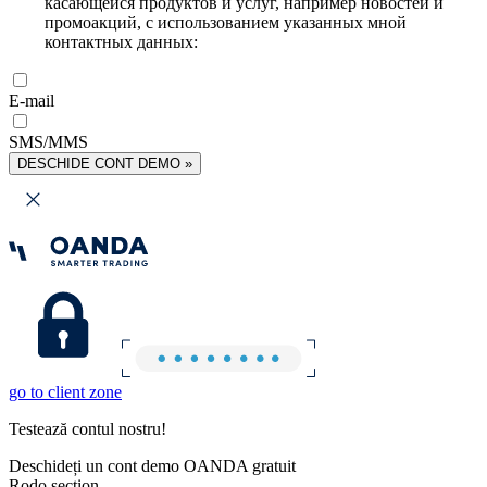
касающейся продуктов и услуг, например новостей и
промоакций, с использованием указанных мной
контактных данных:
E-mail
SMS/MMS
DESCHIDE CONT DEMO »
go to client zone
Testează contul nostru!
Deschideți un cont demo OANDA gratuit
Rodo section