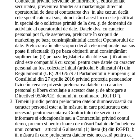
Contractul privind serviciile de informare și educaționale,
securitatea, prevenirea fraudei sau marketingul direct al
operatorului de date și contactarea dvs. în alte cazuri decât
cele specificate mai sus, atunci când acest lucru este justificat
în special de o solicitare primită de la dvs. și de domeniul de
activitate al operatorului de date. Datele dvs. cu caracter
personal pot fi, de asemenea, prelucrate în scopuri de
marketing pe baza consimțământului acordat Operatorului de
date. Prelucrarea în alte scopuri decât cele menționate mai sus
poate fi efectuată: (i) pe baza obținerii unui consimțământ
suplimentar, (ii) pe baza legislației aplicabile sau (iii) atunci
când este compatibilă cu scopul pentru care datele cu caracter
personal au fost colectate inițial (articolul 6 alineatul (4) din
Regulamentul (UE) 2016/679 al Parlamentului European și al
Consiliului din 27 aprilie 2016 privind protecția persoanelor
fizice în ceea ce privește prelucrarea datelor cu caracter
personal și libera circulație a acestor date și de abrogare a
Directivei 95/46/CE, denumit în continuare „RGPD”).
Temeiul juridic pentru prelucrarea datelor dumneavoastră cu
caracter personal este: a. în măsura în care prelucrarea este
necesară pentru executarea Contractului de servicii de
informare și educaționale sau a Contractului privind contul
demo, precum și pentru luarea de măsuri înainte de încheierea
unui contract – articolul 6 alineatul (1) litera (b) din RGPD; b.
în măsura în care prelucrarea datelor este necesară pentru ca