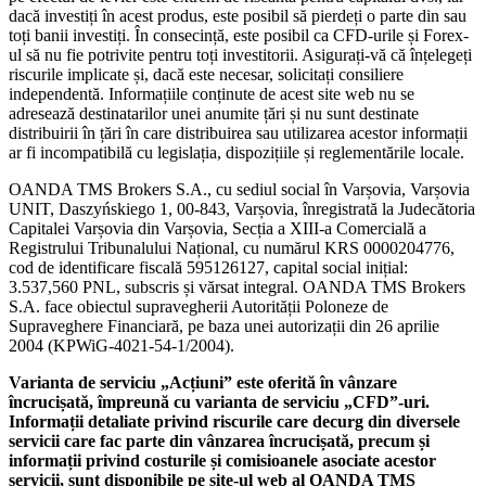
dacă investiți în acest produs, este posibil să pierdeți o parte din sau
toți banii investiți. În consecință, este posibil ca CFD-urile și Forex-
ul să nu fie potrivite pentru toți investitorii. Asigurați-vă că înțelegeți
riscurile implicate și, dacă este necesar, solicitați consiliere
independentă. Informațiile conținute de acest site web nu se
adresează destinatarilor unei anumite țări și nu sunt destinate
distribuirii în țări în care distribuirea sau utilizarea acestor informații
ar fi incompatibilă cu legislația, dispozițiile și reglementările locale.
OANDA TMS Brokers S.A., cu sediul social în Varșovia, Varșovia
UNIT, Daszyńskiego 1, 00-843, Varșovia, înregistrată la Judecătoria
Capitalei Varșovia din Varșovia, Secția a XIII-a Comercială a
Registrului Tribunalului Național, cu numărul KRS 0000204776,
cod de identificare fiscală 595126127, capital social inițial:
3.537,560 PNL, subscris și vărsat integral. OANDA TMS Brokers
S.A. face obiectul supravegherii Autorității Poloneze de
Supraveghere Financiară, pe baza unei autorizații din 26 aprilie
2004 (KPWiG-4021-54-1/2004).
Varianta de serviciu „Acțiuni” este oferită în vânzare
încrucișată, împreună cu varianta de serviciu „CFD”-uri.
Informații detaliate privind riscurile care decurg din diversele
servicii care fac parte din vânzarea încrucișată, precum și
informații privind costurile și comisioanele asociate acestor
servicii, sunt disponibile pe site-ul web al OANDA TMS