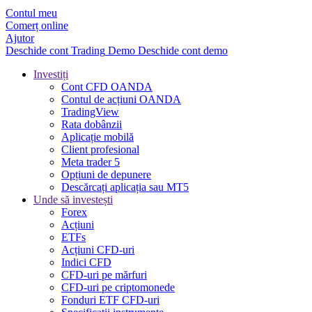
Contul meu
Comerț online
Ajutor
Deschide cont
Trading
Demo
Deschide cont demo
Investiți
Cont CFD OANDA
Contul de acțiuni OANDA
TradingView
Rata dobânzii
Aplicație mobilă
Client profesional
Meta trader 5
Opțiuni de depunere
Descărcați aplicația sau MT5
Unde să investești
Forex
Acțiuni
ETFs
Acțiuni CFD-uri
Indici CFD
CFD-uri pe mărfuri
CFD-uri pe criptomonede
Fonduri ETF CFD-uri