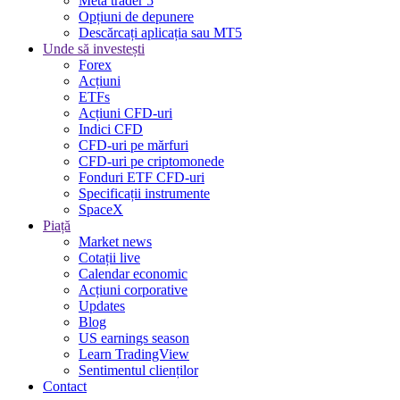
Meta trader 5
Opțiuni de depunere
Descărcați aplicația sau MT5
Unde să investești
Forex
Acțiuni
ETFs
Acțiuni CFD-uri
Indici CFD
CFD-uri pe mărfuri
CFD-uri pe criptomonede
Fonduri ETF CFD-uri
Specificații instrumente
SpaceX
Piață
Market news
Cotații live
Calendar economic
Acțiuni corporative
Updates
Blog
US earnings season
Learn TradingView
Sentimentul clienților
Contact