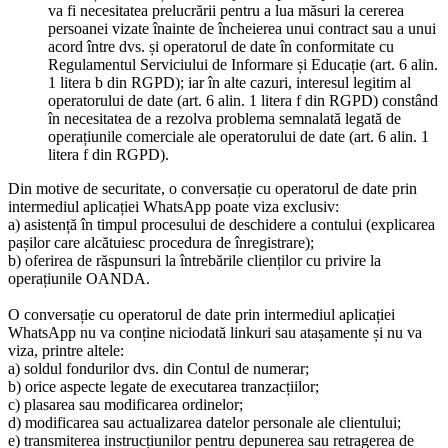
va fi necesitatea prelucrării pentru a lua măsuri la cererea
persoanei vizate înainte de încheierea unui contract sau a unui
acord între dvs. și operatorul de date în conformitate cu
Regulamentul Serviciului de Informare și Educație (art. 6 alin.
1 litera b din RGPD); iar în alte cazuri, interesul legitim al
operatorului de date (art. 6 alin. 1 litera f din RGPD) constând
în necesitatea de a rezolva problema semnalată legată de
operațiunile comerciale ale operatorului de date (art. 6 alin. 1
litera f din RGPD).
Din motive de securitate, o conversație cu operatorul de date prin
intermediul aplicației WhatsApp poate viza exclusiv:
a) asistență în timpul procesului de deschidere a contului (explicarea
pașilor care alcătuiesc procedura de înregistrare);
b) oferirea de răspunsuri la întrebările clienților cu privire la
operațiunile OANDA.
O conversație cu operatorul de date prin intermediul aplicației
WhatsApp nu va conține niciodată linkuri sau atașamente și nu va
viza, printre altele:
a) soldul fondurilor dvs. din Contul de numerar;
b) orice aspecte legate de executarea tranzacțiilor;
c) plasarea sau modificarea ordinelor;
d) modificarea sau actualizarea datelor personale ale clientului;
e) transmiterea instrucțiunilor pentru depunerea sau retragerea de