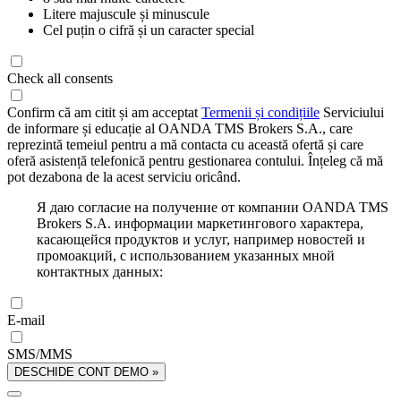
Litere majuscule și minuscule
Cel puțin o cifră și un caracter special
Check all consents
Confirm că am citit și am acceptat
Termenii și condițiile
Serviciului
de informare și educație al OANDA TMS Brokers S.A., care
reprezintă temeiul pentru a mă contacta cu această ofertă și care
oferă asistență telefonică pentru gestionarea contului. Înțeleg că mă
pot dezabona de la acest serviciu oricând.
Я даю согласие на получение от компании OANDA TMS
Brokers S.A. информации маркетингового характера,
касающейся продуктов и услуг, например новостей и
промоакций, с использованием указанных мной
контактных данных:
E-mail
SMS/MMS
DESCHIDE CONT DEMO »