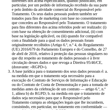
diferentes dos acima especificados, quando justificado, em
particular, por um pedido de informação recebido da sua parte
e pelo âmbito da atividade comercial do Responsável pelo
Tratamento. Os seus dados pessoais podem também ser
tratados para fins de marketing com base no consentimento
que concedeu ao Responsável pelo Tratamento. O tratamento
para fins diferentes dos acima referidos pode ser realizado: (i)
com base na obtenção de consentimento adicional, (ii) com
base na legislação aplicável, ou (iii) quando for compatível
com a finalidade para a qual os dados pessoais foram
originalmente recolhidos (Artigo 6.º, n.º 4, do Regulamento
(UE) 2016/679 do Parlamento Europeu e do Conselho, de 27
de abril de 2016, relativo à proteção das pessoas singulares no
que diz respeito ao tratamento de dados pessoais e à livre
circulação desses dados e que revoga a Diretiva 95/46/CE,
(doravante: «RGPD»).
A base jurídica para o tratamento dos seus dados pessoais é: a.
na medida em que o tratamento seja necessário para a
execução do Contrato de Serviços de Informação e Educação
ou do Contrato de Conta de Demonstração e para a tomada de
medidas antes da celebração de um contrato — artigo 6.º, n.º
1, alínea b) do RGPD; b. na medida em que o tratamento de
dados seja necessário para que o Responsável pelo
Tratamento cumpra as obrigações legais que lhe incumbem,
consistindo, em particular, no tratamento em conformidade —