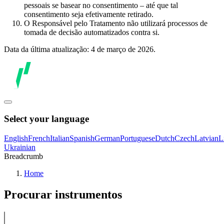
pessoais se basear no consentimento – até que tal
consentimento seja efetivamente retirado.
O Responsável pelo Tratamento não utilizará processos de
tomada de decisão automatizados contra si.
Data da última atualização: 4 de março de 2026.
Select your language
English
French
Italian
Spanish
German
Portuguese
Dutch
Czech
Latvian
L
Ukrainian
Breadcrumb
Home
Procurar instrumentos