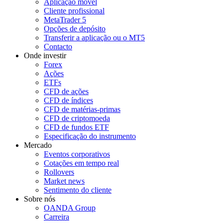
Aplicação móvel
Cliente profissional
MetaTrader 5
Opções de depósito
Transferir a aplicação ou o MT5
Contacto
Onde investir
Forex
Ações
ETFs
CFD de ações
CFD de índices
CFD de matérias-primas
CFD de criptomoeda
CFD de fundos ETF
Especificação do instrumento
Mercado
Eventos corporativos
Cotações em tempo real
Rollovers
Market news
Sentimento do cliente
Sobre nós
OANDA Group
Carreira