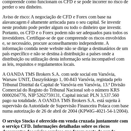
compreende como funcionam os CFD e se pode incorrer no risco de
perder o seu dinheiro.
Aviso de risco: A negociação de CFD e Forex com base na
alavancagem é altamente arriscada para o seu capital. Se investir
neste produto pode perder algum ou todo o dinheiro que investir.
Portanto, os CFD e o Forex podem não ser adequados para todos os
investidores. Certifique-se de que compreende os riscos envolvidos
e, se necessário, procure aconselhamento independente. A
informação contida neste website não se dirige a destinatários de um
país específico e não se destina à distribuição a países onde a
distribuição ou utilização desta informação seria incompatível com
as leis, requisitos e regulamentos locais.
A OANDA TMS Brokers S.A. com sede social em Varsóvia,
Warsaw UNIT, Daszyńskiego 1, 00-843 Varsóvia, registada pelo
Tribunal Distrital da Capital de Varsóvia em Varsóvia, 13.ª Divisão
Comercial do Registo do Tribunal Nacional sob o número KRS
0000204776, NIP 5262759131, Capital inicial: PLN 3,537.560
pago na totalidade. A OANDA TMS Brokers S.A. está sujeita à
supervisão da Autoridade de Supervisão Financeira Polaca com base
numa autorização de 26 de abril de 2004 (KPWiG-4021-54-1/2004).
O serviço Stocks é oferecido em venda cruzada juntamente com
o serviço CFD. Informações detalhadas sobre os riscos