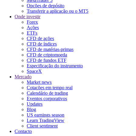
MetaTrader 5
Opções de depósito
Transferir a aplicação ou o MT5
Onde investir
Forex
Ações
ETFs
CFD de ações
CFD de índices
CFD de matérias-primas
CFD de criptomoeda
CFD de fundos ETF
Especificação do instrumento
SpaceX
Mercado
Market news
Cotações em tempo real
Calendário de trading
Eventos corporativos
Updates
Blog
US earnings season
Learn TradingView
Client sentiment
Contacto