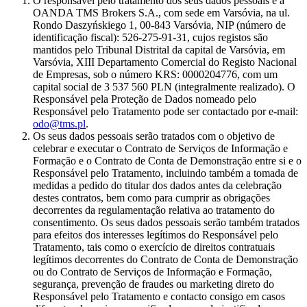
O responsável pelo tratamento dos seus dados pessoais é a
OANDA TMS Brokers S.A., com sede em Varsóvia, na ul.
Rondo Daszyńskiego 1, 00-843 Varsóvia, NIP (número de
identificação fiscal): 526-275-91-31, cujos registos são
mantidos pelo Tribunal Distrital da capital de Varsóvia, em
Varsóvia, XIII Departamento Comercial do Registo Nacional
de Empresas, sob o número KRS: 0000204776, com um
capital social de 3 537 560 PLN (integralmente realizado). O
Responsável pela Proteção de Dados nomeado pelo
Responsável pelo Tratamento pode ser contactado por e-mail:
odo@tms.pl
.
Os seus dados pessoais serão tratados com o objetivo de
celebrar e executar o Contrato de Serviços de Informação e
Formação e o Contrato de Conta de Demonstração entre si e o
Responsável pelo Tratamento, incluindo também a tomada de
medidas a pedido do titular dos dados antes da celebração
destes contratos, bem como para cumprir as obrigações
decorrentes da regulamentação relativa ao tratamento do
consentimento. Os seus dados pessoais serão também tratados
para efeitos dos interesses legítimos do Responsável pelo
Tratamento, tais como o exercício de direitos contratuais
legítimos decorrentes do Contrato de Conta de Demonstração
ou do Contrato de Serviços de Informação e Formação,
segurança, prevenção de fraudes ou marketing direto do
Responsável pelo Tratamento e contacto consigo em casos