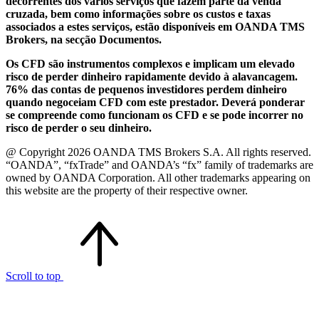
decorrentes dos vários serviços que fazem parte da venda
cruzada, bem como informações sobre os custos e taxas
associados a estes serviços, estão disponíveis em OANDA TMS
Brokers, na secção Documentos.
Os CFD são instrumentos complexos e implicam um elevado
risco de perder dinheiro rapidamente devido à alavancagem.
76% das contas de pequenos investidores perdem dinheiro
quando negoceiam CFD com este prestador. Deverá ponderar
se compreende como funcionam os CFD e se pode incorrer no
risco de perder o seu dinheiro.
@ Copyright 2026 OANDA TMS Brokers S.A. All rights reserved.
“OANDA”, “fxTrade” and OANDA’s “fx” family of trademarks are
owned by OANDA Corporation. All other trademarks appearing on
this website are the property of their respective owner.
Scroll to top