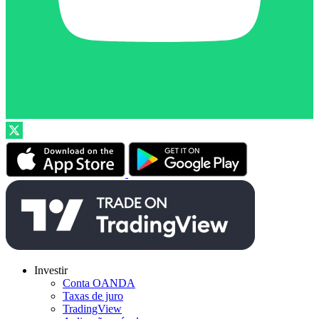
Investir
Conta OANDA
Taxas de juro
TradingView