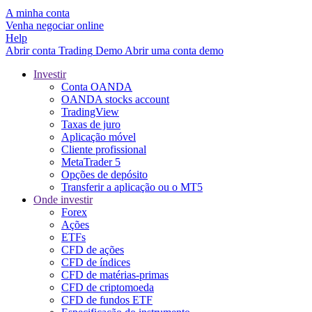
A minha conta
Venha negociar online
Help
Abrir conta
Trading
Demo
Abrir uma conta demo
Investir
Conta OANDA
OANDA stocks account
TradingView
Taxas de juro
Aplicação móvel
Cliente profissional
MetaTrader 5
Opções de depósito
Transferir a aplicação ou o MT5
Onde investir
Forex
Ações
ETFs
CFD de ações
CFD de índices
CFD de matérias-primas
CFD de criptomoeda
CFD de fundos ETF