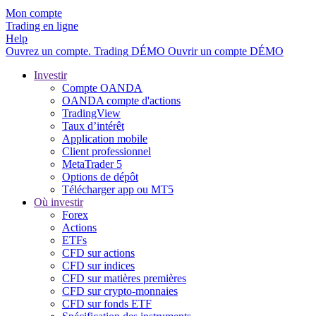
Mon compte
Trading en ligne
Help
Ouvrez un compte.
Trading
DÉMO
Ouvrir un compte DÉMO
Investir
Compte OANDA
OANDA compte d'actions
TradingView
Taux d’intérêt
Application mobile
Client professionnel
MetaTrader 5
Options de dépôt
Télécharger app ou MT5
Où investir
Forex
Actions
ETFs
CFD sur actions
CFD sur indices
CFD sur matières premières
CFD sur crypto-monnaies
CFD sur fonds ETF