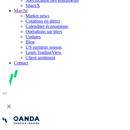
Spécification des instruments
SpaceX
Marché
Market news
Cotations en direct
Calendrier économique
Opérations sur titres
Updates
Blog
US earnings season
Learn TradingView
Client sentiment
Contact