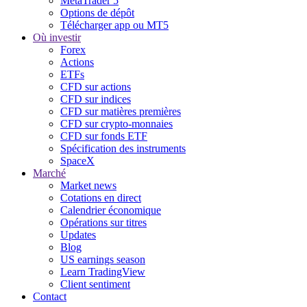
MetaTrader 5
Options de dépôt
Télécharger app ou MT5
Où investir
Forex
Actions
ETFs
CFD sur actions
CFD sur indices
CFD sur matières premières
CFD sur crypto-monnaies
CFD sur fonds ETF
Spécification des instruments
SpaceX
Marché
Market news
Cotations en direct
Calendrier économique
Opérations sur titres
Updates
Blog
US earnings season
Learn TradingView
Client sentiment
Contact