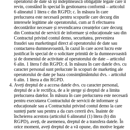
operatorul de date să își îndeplinească obligațiile legale care îi
revin, constând în special în gestionarea conformă – articolul
6 alineatul 1 litera c din RGPD; c. în măsura în care
prelucrarea este necesară pentru scopurile care decurg din
interesele legitime ale operatorului, cum ar fi efectuarea
decontărilor necesare și revendicarea creanțelor care decurg
din Contractul de servicii de informare și educaționale sau din
Contractul privind contul demo, securitatea, prevenirea
fraudei sau marketingul direct al operatorului de date sau
contactarea dumneavoastră, în cazul în care acest lucru este
justificat în special de o solicitare primită de la dumneavoastră
și de domeniul de activitate al operatorului de date – articolul
6 alin. 1 litera f din RGPD; d. în măsura în care datele dvs. cu
caracter personal sunt prelucrate în scopuri de marketing ale
operatorului de date pe baza consimțământului dvs. - articolul
6 alin. 1 litera a din RGPD.
Aveți dreptul de a accesa datele dvs. cu caracter personal,
dreptul de a le rectifica, de a le șterge și dreptul de a limita
prelucrarea datelor. În măsura în care prelucrarea este necesară
pentru executarea Contractului de servicii de informare și
educaționale sau a Contractului privind contul demo la care
sunteți parte sau pentru a da curs cererii dvs. înainte de
încheierea acestora (articolul 6 alineatul (1) litera (b) din
RGPD), aveți, de asemenea, dreptul de a transfera datele. În
orice moment, aveți dreptul de a vă opune, din motive legate