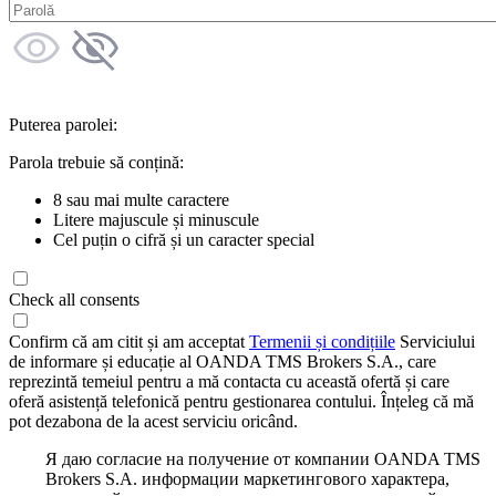
Puterea parolei:
Parola trebuie să conțină:
8 sau mai multe caractere
Litere majuscule și minuscule
Cel puțin o cifră și un caracter special
Check all consents
Confirm că am citit și am acceptat
Termenii și condițiile
Serviciului
de informare și educație al OANDA TMS Brokers S.A., care
reprezintă temeiul pentru a mă contacta cu această ofertă și care
oferă asistență telefonică pentru gestionarea contului. Înțeleg că mă
pot dezabona de la acest serviciu oricând.
Я даю согласие на получение от компании OANDA TMS
Brokers S.A. информации маркетингового характера,