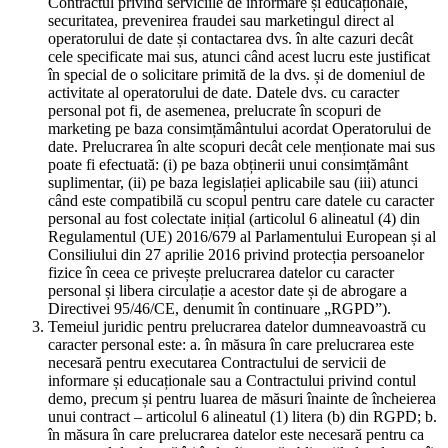
Contractul privind serviciile de informare și educaționale,
securitatea, prevenirea fraudei sau marketingul direct al
operatorului de date și contactarea dvs. în alte cazuri decât
cele specificate mai sus, atunci când acest lucru este justificat
în special de o solicitare primită de la dvs. și de domeniul de
activitate al operatorului de date. Datele dvs. cu caracter
personal pot fi, de asemenea, prelucrate în scopuri de
marketing pe baza consimțământului acordat Operatorului de
date. Prelucrarea în alte scopuri decât cele menționate mai sus
poate fi efectuată: (i) pe baza obținerii unui consimțământ
suplimentar, (ii) pe baza legislației aplicabile sau (iii) atunci
când este compatibilă cu scopul pentru care datele cu caracter
personal au fost colectate inițial (articolul 6 alineatul (4) din
Regulamentul (UE) 2016/679 al Parlamentului European și al
Consiliului din 27 aprilie 2016 privind protecția persoanelor
fizice în ceea ce privește prelucrarea datelor cu caracter
personal și libera circulație a acestor date și de abrogare a
Directivei 95/46/CE, denumit în continuare „RGPD”).
Temeiul juridic pentru prelucrarea datelor dumneavoastră cu
caracter personal este: a. în măsura în care prelucrarea este
necesară pentru executarea Contractului de servicii de
informare și educaționale sau a Contractului privind contul
demo, precum și pentru luarea de măsuri înainte de încheierea
unui contract – articolul 6 alineatul (1) litera (b) din RGPD; b.
în măsura în care prelucrarea datelor este necesară pentru ca