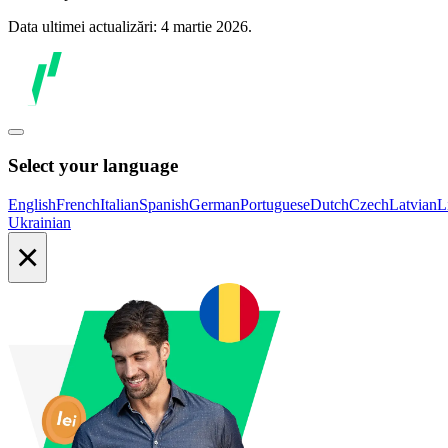
Data ultimei actualizări: 4 martie 2026.
Select your language
English
French
Italian
Spanish
German
Portuguese
Dutch
Czech
Latvian
L
Ukrainian
×