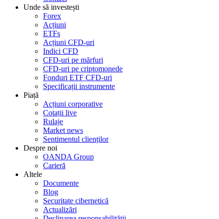
Unde să investești
Forex
Acțiuni
ETFs
Acțiuni CFD-uri
Indici CFD
CFD-uri pe mărfuri
CFD-uri pe criptomonede
Fonduri ETF CFD-uri
Specificații instrumente
Piață
Acțiuni corporative
Cotații live
Rulaje
Market news
Sentimentul clienților
Despre noi
OANDA Group
Carieră
Altele
Documente
Blog
Securitate cibernetică
Actualizări
Declinarea responsabilității