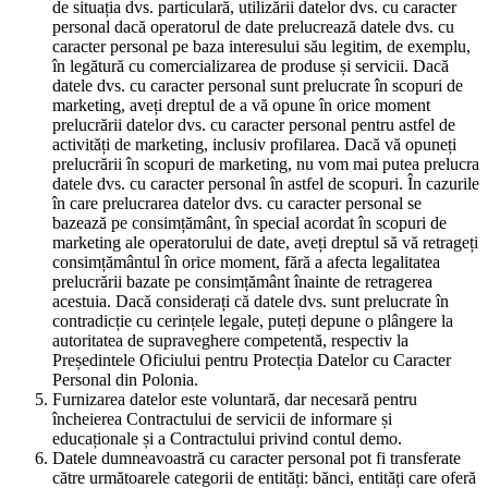
de situația dvs. particulară, utilizării datelor dvs. cu caracter
personal dacă operatorul de date prelucrează datele dvs. cu
caracter personal pe baza interesului său legitim, de exemplu,
în legătură cu comercializarea de produse și servicii. Dacă
datele dvs. cu caracter personal sunt prelucrate în scopuri de
marketing, aveți dreptul de a vă opune în orice moment
prelucrării datelor dvs. cu caracter personal pentru astfel de
activități de marketing, inclusiv profilarea. Dacă vă opuneți
prelucrării în scopuri de marketing, nu vom mai putea prelucra
datele dvs. cu caracter personal în astfel de scopuri. În cazurile
în care prelucrarea datelor dvs. cu caracter personal se
bazează pe consimțământ, în special acordat în scopuri de
marketing ale operatorului de date, aveți dreptul să vă retrageți
consimțământul în orice moment, fără a afecta legalitatea
prelucrării bazate pe consimțământ înainte de retragerea
acestuia. Dacă considerați că datele dvs. sunt prelucrate în
contradicție cu cerințele legale, puteți depune o plângere la
autoritatea de supraveghere competentă, respectiv la
Președintele Oficiului pentru Protecția Datelor cu Caracter
Personal din Polonia.
Furnizarea datelor este voluntară, dar necesară pentru
încheierea Contractului de servicii de informare și
educaționale și a Contractului privind contul demo.
Datele dumneavoastră cu caracter personal pot fi transferate
către următoarele categorii de entități: bănci, entități care oferă