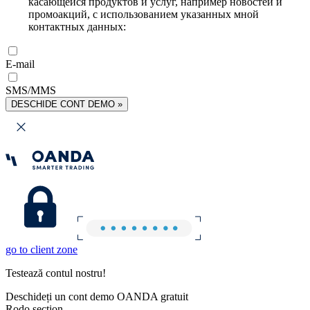
касающейся продуктов и услуг, например новостей и
промоакций, с использованием указанных мной
контактных данных:
E-mail
SMS/MMS
DESCHIDE CONT DEMO »
go to client zone
Testează contul nostru!
Deschideți un cont demo OANDA gratuit
Rodo section