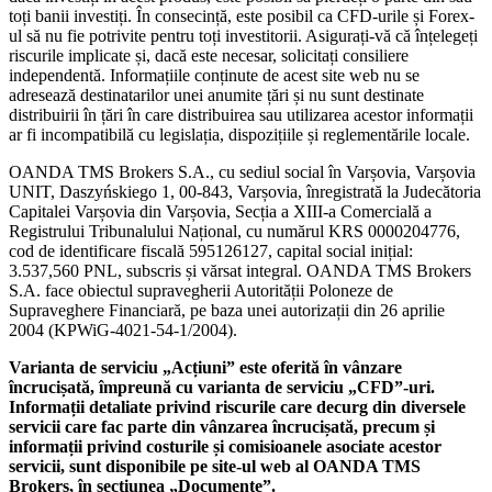
toți banii investiți. În consecință, este posibil ca CFD-urile și Forex-
ul să nu fie potrivite pentru toți investitorii. Asigurați-vă că înțelegeți
riscurile implicate și, dacă este necesar, solicitați consiliere
independentă. Informațiile conținute de acest site web nu se
adresează destinatarilor unei anumite țări și nu sunt destinate
distribuirii în țări în care distribuirea sau utilizarea acestor informații
ar fi incompatibilă cu legislația, dispozițiile și reglementările locale.
OANDA TMS Brokers S.A., cu sediul social în Varșovia, Varșovia
UNIT, Daszyńskiego 1, 00-843, Varșovia, înregistrată la Judecătoria
Capitalei Varșovia din Varșovia, Secția a XIII-a Comercială a
Registrului Tribunalului Național, cu numărul KRS 0000204776,
cod de identificare fiscală 595126127, capital social inițial:
3.537,560 PNL, subscris și vărsat integral. OANDA TMS Brokers
S.A. face obiectul supravegherii Autorității Poloneze de
Supraveghere Financiară, pe baza unei autorizații din 26 aprilie
2004 (KPWiG-4021-54-1/2004).
Varianta de serviciu „Acțiuni” este oferită în vânzare
încrucișată, împreună cu varianta de serviciu „CFD”-uri.
Informații detaliate privind riscurile care decurg din diversele
servicii care fac parte din vânzarea încrucișată, precum și
informații privind costurile și comisioanele asociate acestor
servicii, sunt disponibile pe site-ul web al OANDA TMS
Brokers, în secțiunea „Documente”.