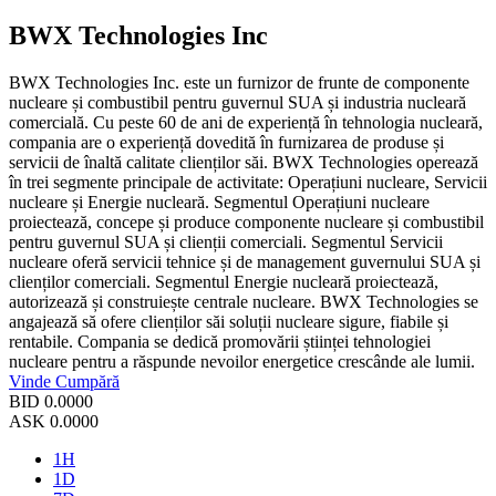
BWX Technologies Inc
BWX Technologies Inc. este un furnizor de frunte de componente
nucleare și combustibil pentru guvernul SUA și industria nucleară
comercială. Cu peste 60 de ani de experiență în tehnologia nucleară,
compania are o experiență dovedită în furnizarea de produse și
servicii de înaltă calitate clienților săi. BWX Technologies operează
în trei segmente principale de activitate: Operațiuni nucleare, Servicii
nucleare și Energie nucleară. Segmentul Operațiuni nucleare
proiectează, concepe și produce componente nucleare și combustibil
pentru guvernul SUA și clienții comerciali. Segmentul Servicii
nucleare oferă servicii tehnice și de management guvernului SUA și
clienților comerciali. Segmentul Energie nucleară proiectează,
autorizează și construiește centrale nucleare. BWX Technologies se
angajează să ofere clienților săi soluții nucleare sigure, fiabile și
rentabile. Compania se dedică promovării științei tehnologiei
nucleare pentru a răspunde nevoilor energetice crescânde ale lumii.
Vinde
Cumpără
BID
0.0000
ASK
0.0000
1H
1D