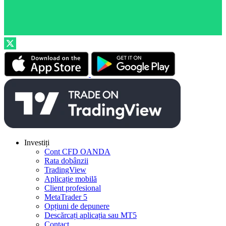
Investiți
Cont CFD OANDA
Rata dobânzii
TradingView
Aplicație mobilă
Client profesional
MetaTrader 5
Opțiuni de depunere
Descărcați aplicația sau MT5
Contact