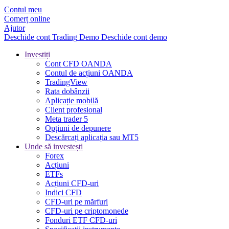
Contul meu
Comerț online
Ajutor
Deschide cont
Trading
Demo
Deschide cont demo
Investiți
Cont CFD OANDA
Contul de acțiuni OANDA
TradingView
Rata dobânzii
Aplicație mobilă
Client profesional
Meta trader 5
Opțiuni de depunere
Descărcați aplicația sau MT5
Unde să investești
Forex
Acțiuni
ETFs
Acțiuni CFD-uri
Indici CFD
CFD-uri pe mărfuri
CFD-uri pe criptomonede
Fonduri ETF CFD-uri