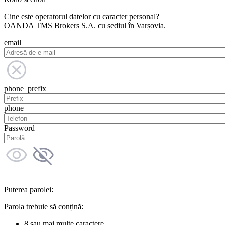
Cine este operatorul datelor cu caracter personal?
OANDA TMS Brokers S.A. cu sediul în Varșovia.
email
phone_prefix
phone
Password
Puterea parolei:
Parola trebuie să conțină:
8 sau mai multe caractere