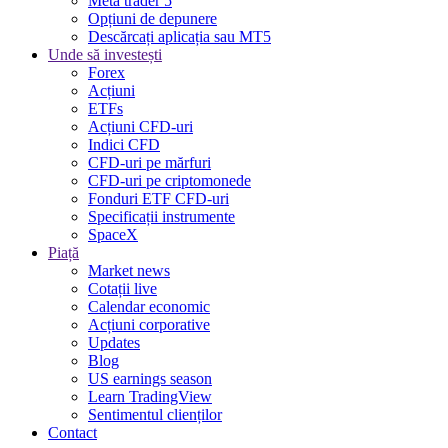
Meta trader 5
Opțiuni de depunere
Descărcați aplicația sau MT5
Unde să investești
Forex
Acțiuni
ETFs
Acțiuni CFD-uri
Indici CFD
CFD-uri pe mărfuri
CFD-uri pe criptomonede
Fonduri ETF CFD-uri
Specificații instrumente
SpaceX
Piață
Market news
Cotații live
Calendar economic
Acțiuni corporative
Updates
Blog
US earnings season
Learn TradingView
Sentimentul clienților
Contact