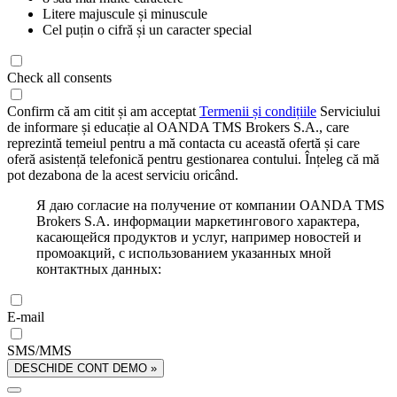
Litere majuscule și minuscule
Cel puțin o cifră și un caracter special
Check all consents
Confirm că am citit și am acceptat
Termenii și condițiile
Serviciului
de informare și educație al OANDA TMS Brokers S.A., care
reprezintă temeiul pentru a mă contacta cu această ofertă și care
oferă asistență telefonică pentru gestionarea contului. Înțeleg că mă
pot dezabona de la acest serviciu oricând.
Я даю согласие на получение от компании OANDA TMS
Brokers S.A. информации маркетингового характера,
касающейся продуктов и услуг, например новостей и
промоакций, с использованием указанных мной
контактных данных:
E-mail
SMS/MMS
DESCHIDE CONT DEMO »