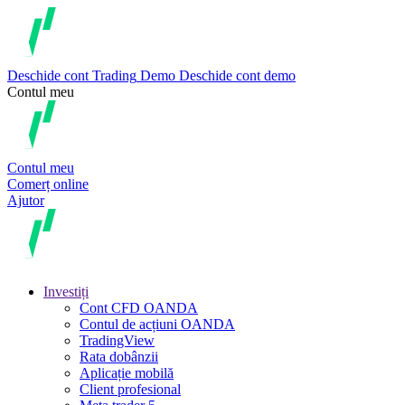
Deschide cont
Trading
Demo
Deschide cont demo
Contul meu
Contul meu
Comerț online
Ajutor
Investiți
Cont CFD OANDA
Contul de acțiuni OANDA
TradingView
Rata dobânzii
Aplicație mobilă
Client profesional