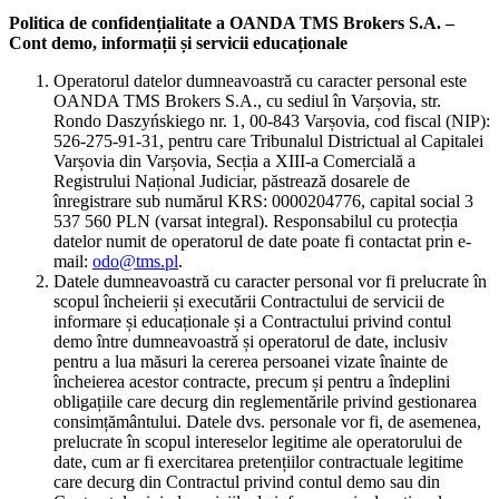
Politica de confidențialitate a OANDA TMS Brokers S.A. –
Cont demo, informații și servicii educaționale
Operatorul datelor dumneavoastră cu caracter personal este
OANDA TMS Brokers S.A., cu sediul în Varșovia, str.
Rondo Daszyńskiego nr. 1, 00-843 Varșovia, cod fiscal (NIP):
526-275-91-31, pentru care Tribunalul Districtual al Capitalei
Varșovia din Varșovia, Secția a XIII-a Comercială a
Registrului Național Judiciar, păstrează dosarele de
înregistrare sub numărul KRS: 0000204776, capital social 3
537 560 PLN (varsat integral). Responsabilul cu protecția
datelor numit de operatorul de date poate fi contactat prin e-
mail:
odo@tms.pl
.
Datele dumneavoastră cu caracter personal vor fi prelucrate în
scopul încheierii și executării Contractului de servicii de
informare și educaționale și a Contractului privind contul
demo între dumneavoastră și operatorul de date, inclusiv
pentru a lua măsuri la cererea persoanei vizate înainte de
încheierea acestor contracte, precum și pentru a îndeplini
obligațiile care decurg din reglementările privind gestionarea
consimțământului. Datele dvs. personale vor fi, de asemenea,
prelucrate în scopul intereselor legitime ale operatorului de
date, cum ar fi exercitarea pretențiilor contractuale legitime
care decurg din Contractul privind contul demo sau din