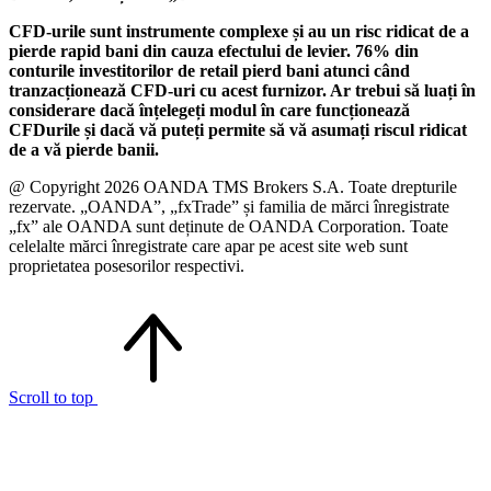
CFD-urile sunt instrumente complexe și au un risc ridicat de a
pierde rapid bani din cauza efectului de levier. 76% din
conturile investitorilor de retail pierd bani atunci când
tranzacționează CFD-uri cu acest furnizor. Ar trebui să luați în
considerare dacă înțelegeți modul în care funcționează
CFDurile și dacă vă puteți permite să vă asumați riscul ridicat
de a vă pierde banii.
@ Copyright 2026 OANDA TMS Brokers S.A. Toate drepturile
rezervate. „OANDA”, „fxTrade” și familia de mărci înregistrate
„fx” ale OANDA sunt deținute de OANDA Corporation. Toate
celelalte mărci înregistrate care apar pe acest site web sunt
proprietatea posesorilor respectivi.
Scroll to top