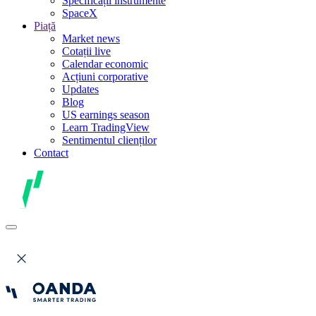
Specificații instrumente
SpaceX
Piață
Market news
Cotații live
Calendar economic
Acțiuni corporative
Updates
Blog
US earnings season
Learn TradingView
Sentimentul clienților
Contact