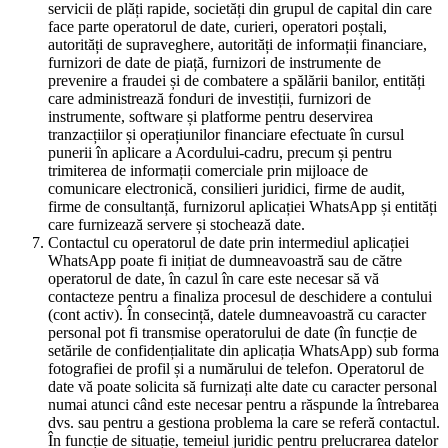
servicii de plăți rapide, societăți din grupul de capital din care
face parte operatorul de date, curieri, operatori poștali,
autorități de supraveghere, autorități de informații financiare,
furnizori de date de piață, furnizori de instrumente de
prevenire a fraudei și de combatere a spălării banilor, entități
care administrează fonduri de investiții, furnizori de
instrumente, software și platforme pentru deservirea
tranzacțiilor și operațiunilor financiare efectuate în cursul
punerii în aplicare a Acordului-cadru, precum și pentru
trimiterea de informații comerciale prin mijloace de
comunicare electronică, consilieri juridici, firme de audit,
firme de consultanță, furnizorul aplicației WhatsApp și entități
care furnizează servere și stochează date.
Contactul cu operatorul de date prin intermediul aplicației
WhatsApp poate fi inițiat de dumneavoastră sau de către
operatorul de date, în cazul în care este necesar să vă
contacteze pentru a finaliza procesul de deschidere a contului
(cont activ). În consecință, datele dumneavoastră cu caracter
personal pot fi transmise operatorului de date (în funcție de
setările de confidențialitate din aplicația WhatsApp) sub forma
fotografiei de profil și a numărului de telefon. Operatorul de
date vă poate solicita să furnizați alte date cu caracter personal
numai atunci când este necesar pentru a răspunde la întrebarea
dvs. sau pentru a gestiona problema la care se referă contactul.
În funcție de situație, temeiul juridic pentru prelucrarea datelor