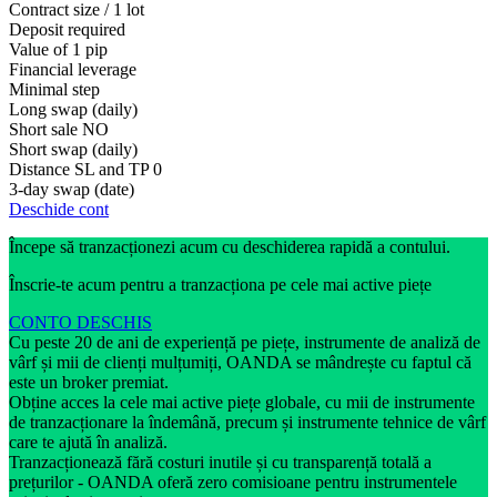
Contract size / 1 lot
Deposit required
Value of 1 pip
Financial leverage
Minimal step
Long swap (daily)
Short sale
NO
Short swap (daily)
Distance SL and TP
0
3-day swap (date)
Deschide cont
Începe să tranzacționezi acum cu deschiderea rapidă a contului.
Înscrie-te acum pentru a tranzacționa pe cele mai active piețe
CONTO DESCHIS
Cu peste 20 de ani de experiență pe piețe, instrumente de analiză de
vârf și mii de clienți mulțumiți, OANDA se mândrește cu faptul că
este un broker premiat.
Obține acces la cele mai active piețe globale, cu mii de instrumente
de tranzacționare la îndemână, precum și instrumente tehnice de vârf
care te ajută în analiză.
Tranzacționează fără costuri inutile și cu transparență totală a
prețurilor - OANDA oferă zero comisioane pentru instrumentele