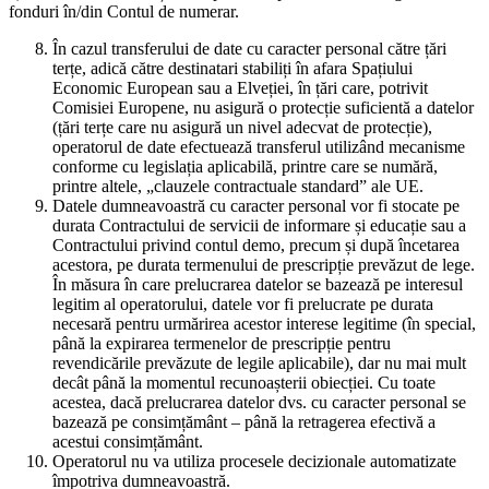
fonduri în/din Contul de numerar.
În cazul transferului de date cu caracter personal către țări
terțe, adică către destinatari stabiliți în afara Spațiului
Economic European sau a Elveției, în țări care, potrivit
Comisiei Europene, nu asigură o protecție suficientă a datelor
(țări terțe care nu asigură un nivel adecvat de protecție),
operatorul de date efectuează transferul utilizând mecanisme
conforme cu legislația aplicabilă, printre care se numără,
printre altele, „clauzele contractuale standard” ale UE.
Datele dumneavoastră cu caracter personal vor fi stocate pe
durata Contractului de servicii de informare și educație sau a
Contractului privind contul demo, precum și după încetarea
acestora, pe durata termenului de prescripție prevăzut de lege.
În măsura în care prelucrarea datelor se bazează pe interesul
legitim al operatorului, datele vor fi prelucrate pe durata
necesară pentru urmărirea acestor interese legitime (în special,
până la expirarea termenelor de prescripție pentru
revendicările prevăzute de legile aplicabile), dar nu mai mult
decât până la momentul recunoașterii obiecției. Cu toate
acestea, dacă prelucrarea datelor dvs. cu caracter personal se
bazează pe consimțământ – până la retragerea efectivă a
acestui consimțământ.
Operatorul nu va utiliza procesele decizionale automatizate
împotriva dumneavoastră.