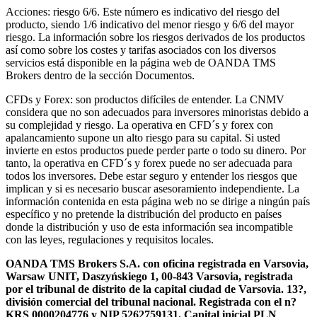
Acciones: riesgo 6/6. Este número es indicativo del riesgo del
producto, siendo 1/6 indicativo del menor riesgo y 6/6 del mayor
riesgo. La información sobre los riesgos derivados de los productos
así como sobre los costes y tarifas asociados con los diversos
servicios está disponible en la página web de OANDA TMS
Brokers dentro de la sección Documentos.
CFDs y Forex: son productos difíciles de entender. La CNMV
considera que no son adecuados para inversores minoristas debido a
su complejidad y riesgo. La operativa en CFD´s y forex con
apalancamiento supone un alto riesgo para su capital. Si usted
invierte en estos productos puede perder parte o todo su dinero. Por
tanto, la operativa en CFD´s y forex puede no ser adecuada para
todos los inversores. Debe estar seguro y entender los riesgos que
implican y si es necesario buscar asesoramiento independiente. La
información contenida en esta página web no se dirige a ningún país
específico y no pretende la distribución del producto en países
donde la distribución y uso de esta información sea incompatible
con las leyes, regulaciones y requisitos locales.
OANDA TMS Brokers S.A. con oficina registrada en Varsovia,
Warsaw UNIT, Daszyńskiego 1, 00-843 Varsovia, registrada
por el tribunal de distrito de la capital ciudad de Varsovia. 13?,
división comercial del tribunal nacional. Registrada con el n?
KRS 0000204776 y NIP 5262759131. Capital inicial PLN