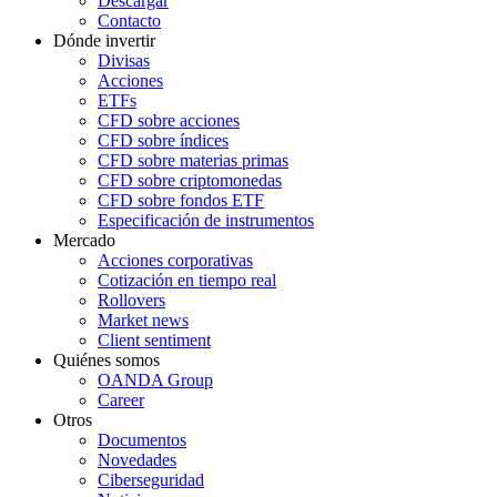
Descargar
Contacto
Dónde invertir
Divisas
Acciones
ETFs
CFD sobre acciones
CFD sobre índices
CFD sobre materias primas
CFD sobre criptomonedas
CFD sobre fondos ETF
Especificación de instrumentos
Mercado
Acciones corporativas
Cotización en tiempo real
Rollovers
Market news
Client sentiment
Quiénes somos
OANDA Group
Career
Otros
Documentos
Novedades
Ciberseguridad