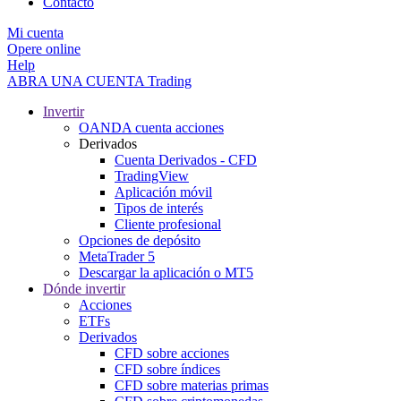
Contacto
Mi cuenta
Opere online
Help
ABRA UNA CUENTA
Trading
Invertir
OANDA cuenta acciones
Derivados
Cuenta Derivados - CFD
TradingView
Aplicación móvil
Tipos de interés
Cliente profesional
Opciones de depósito
MetaTrader 5
Descargar la aplicación o MT5
Dónde invertir
Acciones
ETFs
Derivados
CFD sobre acciones
CFD sobre índices
CFD sobre materias primas