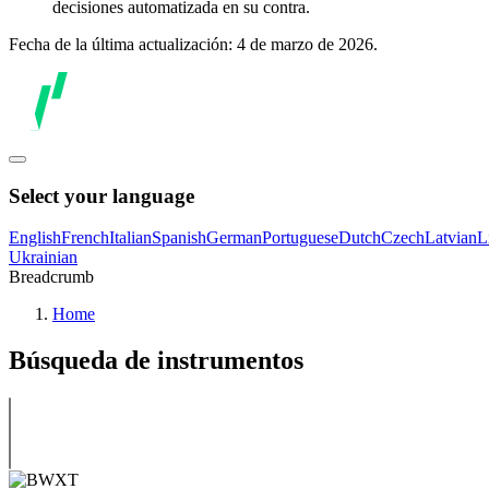
decisiones automatizada en su contra.
Fecha de la última actualización: 4 de marzo de 2026.
Select your language
English
French
Italian
Spanish
German
Portuguese
Dutch
Czech
Latvian
L
Ukrainian
Breadcrumb
Home
Búsqueda de instrumentos