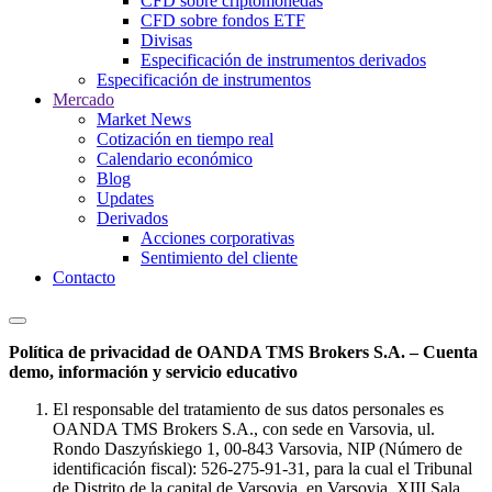
CFD sobre criptomonedas
CFD sobre fondos ETF
Divisas
Especificación de instrumentos derivados
Especificación de instrumentos
Mercado
Market News
Cotización en tiempo real
Calendario económico
Blog
Updates
Derivados
Acciones corporativas
Sentimiento del cliente
Contacto
Política de privacidad de OANDA TMS Brokers S.A. – Cuenta
demo, información y servicio educativo
El responsable del tratamiento de sus datos personales es
OANDA TMS Brokers S.A., con sede en Varsovia, ul.
Rondo Daszyńskiego 1, 00-843 Varsovia, NIP (Número de
identificación fiscal): 526-275-91-31, para la cual el Tribunal
de Distrito de la capital de Varsovia, en Varsovia, XIII Sala