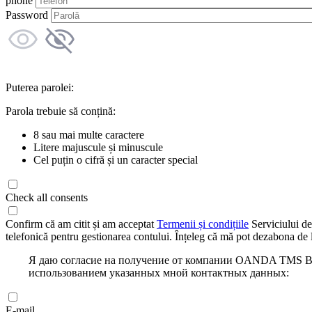
phone
Password
Puterea parolei:
Parola trebuie să conțină:
8 sau mai multe caractere
Litere majuscule și minuscule
Cel puțin o cifră și un caracter special
Check all consents
Confirm că am citit și am acceptat
Termenii și condițiile
Serviciului de
telefonică pentru gestionarea contului. Înțeleg că mă pot dezabona de l
Я даю согласие на получение от компании OANDA TMS Bro
использованием указанных мной контактных данных:
E-mail