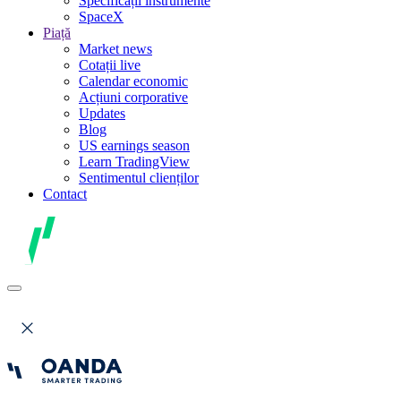
Specificații instrumente
SpaceX
Piață
Market news
Cotații live
Calendar economic
Acțiuni corporative
Updates
Blog
US earnings season
Learn TradingView
Sentimentul clienților
Contact