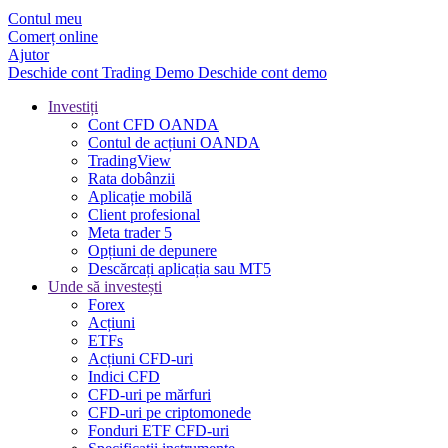
Contul meu
Comerț online
Ajutor
Deschide cont
Trading
Demo
Deschide cont demo
Investiți
Cont CFD OANDA
Contul de acțiuni OANDA
TradingView
Rata dobânzii
Aplicație mobilă
Client profesional
Meta trader 5
Opțiuni de depunere
Descărcați aplicația sau MT5
Unde să investești
Forex
Acțiuni
ETFs
Acțiuni CFD-uri
Indici CFD
CFD-uri pe mărfuri
CFD-uri pe criptomonede
Fonduri ETF CFD-uri