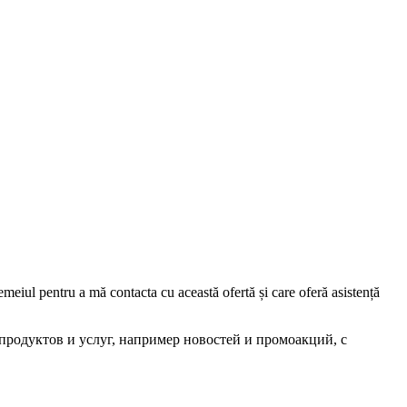
iul pentru a mă contacta cu această ofertă și care oferă asistență
родуктов и услуг, например новостей и промоакций, с