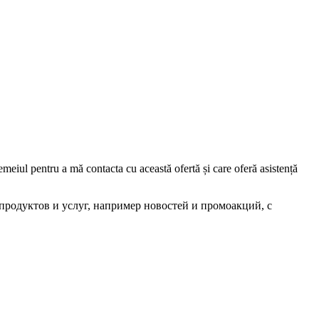
iul pentru a mă contacta cu această ofertă și care oferă asistență
родуктов и услуг, например новостей и промоакций, с