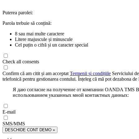
Puterea parolei:
Parola trebuie să conțină:
8 sau mai multe caractere
Litere majuscule și minuscule
Cel puțin o cifră și un caracter special
Check all consents
Confirm că am citit și am acceptat
Termenii și condițiile
Serviciului de
telefonică pentru gestionarea contului. Înțeleg că mă pot dezabona de l
Я даю согласие на получение от компании OANDA TMS Bro
использованием указанных мной контактных данных:
E-mail
SMS/MMS
DESCHIDE CONT DEMO »