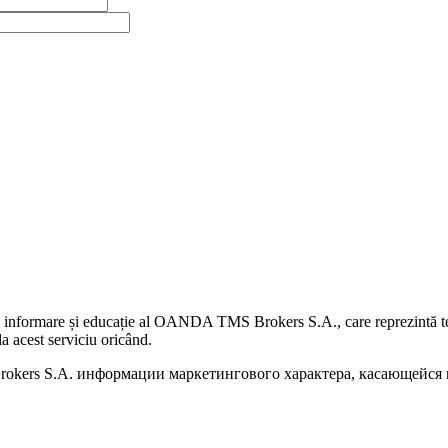
 informare și educație al OANDA TMS Brokers S.A., care reprezintă teme
a acest serviciu oricând.
kers S.A. информации маркетингового характера, касающейся п