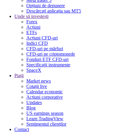
Meta trader 5
Opțiuni de depunere
Descărcați aplicația sau MT5
Unde să investești
Forex
Acțiuni
ETFs
Acțiuni CFD-uri
Indici CFD
CFD-uri pe mărfuri
CFD-uri pe criptomonede
Fonduri ETF CFD-uri
Specificații instrumente
SpaceX
Piață
Market news
Cotații live
Calendar economic
Acțiuni corporative
Updates
Blog
US earnings season
Learn TradingView
Sentimentul clienților
Contact