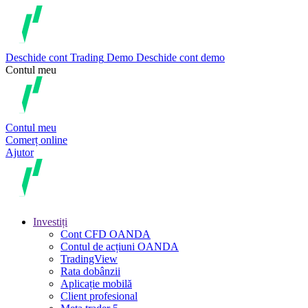
Deschide cont
Trading
Demo
Deschide cont demo
Contul meu
Contul meu
Comerț online
Ajutor
Investiți
Cont CFD OANDA
Contul de acțiuni OANDA
TradingView
Rata dobânzii
Aplicație mobilă
Client profesional