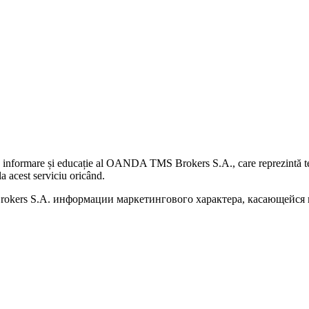
 informare și educație al OANDA TMS Brokers S.A., care reprezintă teme
a acest serviciu oricând.
kers S.A. информации маркетингового характера, касающейся п