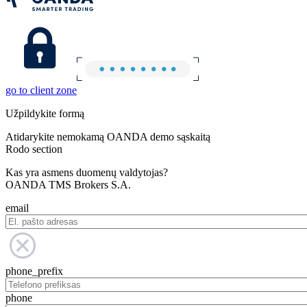
go to client zone
Užpildykite formą
Atidarykite nemokamą OANDA demo sąskaitą
Rodo section
Kas yra asmens duomenų valdytojas?
OANDA TMS Brokers S.A.
email
phone_prefix
phone