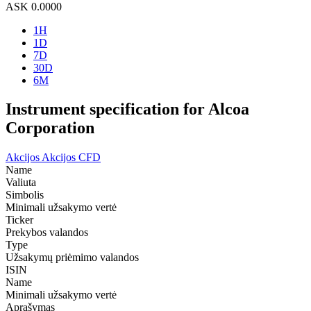
ASK
0.0000
1H
1D
7D
30D
6M
Instrument specification for Alcoa
Corporation
Akcijos
Akcijos CFD
Name
Valiuta
Simbolis
Minimali užsakymo vertė
Ticker
Prekybos valandos
Type
Užsakymų priėmimo valandos
ISIN
Name
Minimali užsakymo vertė
Aprašymas