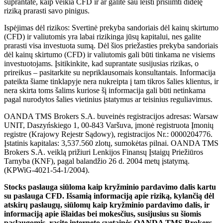
suprantate, kaip veikia CFD ir ar galite sau leisti prisiimti didelę
riziką prarasti savo pinigus.
Ispėjimas dėl rizikos: Svertinė prekyba sandoriais dėl kainų skirtumo
(CFD) ir valiutomis yra labai rizikinga jūsų kapitalui, nes galite
prarasti visa investuota sumą. Dėl šios priežasties prekyba sandoriais
dėl kainų skirtumo (CFD) ir valiutomis gali būti tinkama ne visiems
investuotojams. Įsitikinkite, kad suprantate susijusias rizikas, o
prireikus – pasitarkite su nepriklausomais konsultantais. Informacija
pateikta šiame tinklapyje nera nukreipta į tam tikros šalies klientus, ir
nera skirta toms šalims kuriose šį informacija gali būti netinkama
pagal nurodytos šalies vietinius įstatymus ar teisinius reguliavimus.
OANDA TMS Brokers S.A. buveinės registracijos adresas: Warsaw
UNIT, Daszyńskiego 1, 00-843 Varšuva, įmonė registruota Įmonių
registre (Krajowy Rejestr Sądowy), registracijos Nr.: 0000204776.
Įstatinis kapitalas: 3,537.560 zlotų, sumokėtas pilnai. OANDA TMS
Brokers S.A. veiklą prižiuri Lenkijos Finansų Įstaigų Priežiūros
Tarnyba (KNF), pagal balandžio 26 d. 2004 metų įstatymą.
(KPWiG-4021-54-1/2004).
Stocks paslauga siūloma kaip kryžminio pardavimo dalis kartu
su paslauga CFD. Išsamią informaciją apie riziką, kylančią dėl
atskirų paslaugų, siūlomų kaip kryžminio pardavimo dalis, ir
informaciją apie išlaidas bei mokesčius, susijusius su šiomis
paslaugomis, rasite interneto svetainės OANDA TMS Brokers