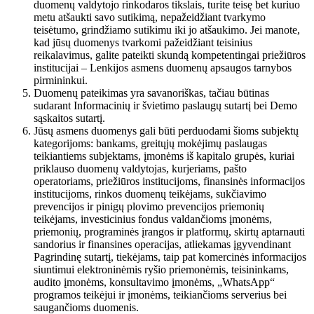
duomenų valdytojo rinkodaros tikslais, turite teisę bet kuriuo
metu atšaukti savo sutikimą, nepažeidžiant tvarkymo
teisėtumo, grindžiamo sutikimu iki jo atšaukimo. Jei manote,
kad jūsų duomenys tvarkomi pažeidžiant teisinius
reikalavimus, galite pateikti skundą kompetentingai priežiūros
institucijai – Lenkijos asmens duomenų apsaugos tarnybos
pirmininkui.
Duomenų pateikimas yra savanoriškas, tačiau būtinas
sudarant Informacinių ir švietimo paslaugų sutartį bei Demo
sąskaitos sutartį.
Jūsų asmens duomenys gali būti perduodami šioms subjektų
kategorijoms: bankams, greitųjų mokėjimų paslaugas
teikiantiems subjektams, įmonėms iš kapitalo grupės, kuriai
priklauso duomenų valdytojas, kurjeriams, pašto
operatoriams, priežiūros institucijoms, finansinės informacijos
institucijoms, rinkos duomenų teikėjams, sukčiavimo
prevencijos ir pinigų plovimo prevencijos priemonių
teikėjams, investicinius fondus valdančioms įmonėms,
priemonių, programinės įrangos ir platformų, skirtų aptarnauti
sandorius ir finansines operacijas, atliekamas įgyvendinant
Pagrindinę sutartį, tiekėjams, taip pat komercinės informacijos
siuntimui elektroninėmis ryšio priemonėmis, teisininkams,
audito įmonėms, konsultavimo įmonėms, „WhatsApp“
programos teikėjui ir įmonėms, teikiančioms serverius bei
saugančioms duomenis.