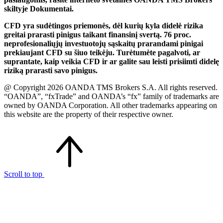
skiltyje Dokumentai.
CFD yra sudėtingos priemonės, dėl kurių kyla didelė rizika
greitai prarasti pinigus taikant finansinį svertą. 76 proc.
neprofesionaliųjų investuotojų sąskaitų prarandami pinigai
prekiaujant CFD su šiuo teikėju. Turėtumėte pagalvoti, ar
suprantate, kaip veikia CFD ir ar galite sau leisti prisiimti didelę
riziką prarasti savo pinigus.
@ Copyright 2026 OANDA TMS Brokers S.A. All rights reserved.
“OANDA”, “fxTrade” and OANDA’s “fx” family of trademarks are
owned by OANDA Corporation. All other trademarks appearing on
this website are the property of their respective owner.
Scroll to top