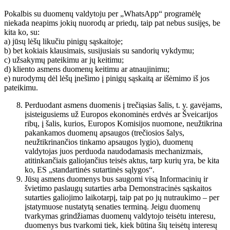
Pokalbis su duomenų valdytoju per „WhatsApp“ programėlę
niekada neapims jokių nuorodų ar priedų, taip pat nebus susijęs, be
kita ko, su:
a) jūsų lėšų likučiu pinigų sąskaitoje;
b) bet kokiais klausimais, susijusiais su sandorių vykdymu;
c) užsakymų pateikimu ar jų keitimu;
d) kliento asmens duomenų keitimu ar atnaujinimu;
e) nurodymų dėl lėšų įnešimo į pinigų sąskaitą ar išėmimo iš jos
pateikimu.
Perduodant asmens duomenis į trečiąsias šalis, t. y. gavėjams,
įsisteigusiems už Europos ekonominės erdvės ar Šveicarijos
ribų, į šalis, kurios, Europos Komisijos nuomone, neužtikrina
pakankamos duomenų apsaugos (trečiosios šalys,
neužtikrinančios tinkamo apsaugos lygio), duomenų
valdytojas juos perduoda naudodamasis mechanizmais,
atitinkančiais galiojančius teisės aktus, tarp kurių yra, be kita
ko, ES „standartinės sutartinės sąlygos“.
Jūsų asmens duomenys bus saugomi visą Informacinių ir
švietimo paslaugų sutarties arba Demonstracinės sąskaitos
sutarties galiojimo laikotarpį, taip pat po jų nutraukimo – per
įstatymuose nustatytą senaties terminą. Jeigu duomenų
tvarkymas grindžiamas duomenų valdytojo teisėtu interesu,
duomenys bus tvarkomi tiek, kiek būtina šių teisėtų interesų