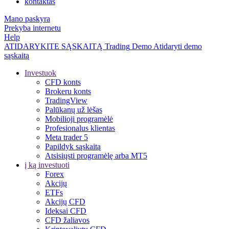
kontaktas
Mano paskyra
Prekyba internetu
Help
ATIDARYKITE SĄSKAITĄ
Trading
Demo
Atidaryti demo
sąskaitą
Investuok
CFD konts
Brokeru konts
TradingView
Palūkanų už lėšas
Mobilioji programėlė
Profesionalus klientas
Meta trader 5
Papildyk sąskaitą
Atsisiųsti programėlę arba MT5
į ką investuoti
Forex
Akcijų
ETFs
Akcijų CFD
Ideksai CFD
CFD žaliavos