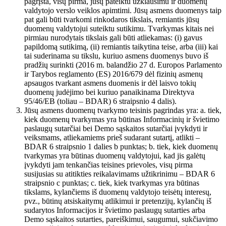
pagrįsta, visų pirma, jūsų pateiktu užklausimu ir duomenų
valdytojo verslo veiklos apimtimi. Jūsų asmens duomenys taip
pat gali būti tvarkomi rinkodaros tikslais, remiantis jūsų
duomenų valdytojui suteiktu sutikimu. Tvarkymas kitais nei
pirmiau nurodytais tikslais gali būti atliekamas: (i) gavus
papildomą sutikimą, (ii) remiantis taikytina teise, arba (iii) kai
tai suderinama su tikslu, kuriuo asmens duomenys buvo iš
pradžių surinkti (2016 m. balandžio 27 d. Europos Parlamento
ir Tarybos reglamento (ES) 2016/679 dėl fizinių asmenų
apsaugos tvarkant asmens duomenis ir dėl laisvo tokių
duomenų judėjimo bei kuriuo panaikinama Direktyva
95/46/EB (toliau – BDAR) 6 straipsnio 4 dalis).
Jūsų asmens duomenų tvarkymo teisinis pagrindas yra: a. tiek,
kiek duomenų tvarkymas yra būtinas Informacinių ir švietimo
paslaugų sutarčiai bei Demo sąskaitos sutarčiai įvykdyti ir
veiksmams, atliekamiems prieš sudarant sutartį, atlikti –
BDAR 6 straipsnio 1 dalies b punktas; b. tiek, kiek duomenų
tvarkymas yra būtinas duomenų valdytojui, kad jis galėtų
įvykdyti jam tenkančias teisines prievoles, visų pirma
susijusias su atitikties reikalavimams užtikrinimu – BDAR 6
straipsnio c punktas; c. tiek, kiek tvarkymas yra būtinas
tikslams, kylančiems iš duomenų valdytojo teisėtų interesų,
pvz., būtinų atsiskaitymų atlikimui ir pretenzijų, kylančių iš
sudarytos Informacijos ir švietimo paslaugų sutarties arba
Demo sąskaitos sutarties, pareiškimui, saugumui, sukčiavimo