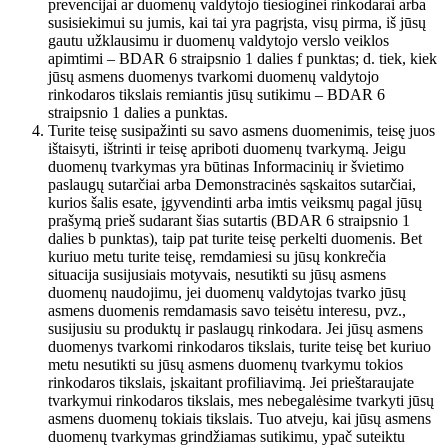
prevencijai ar duomenų valdytojo tiesioginei rinkodarai arba
susisiekimui su jumis, kai tai yra pagrįsta, visų pirma, iš jūsų
gautu užklausimu ir duomenų valdytojo verslo veiklos
apimtimi – BDAR 6 straipsnio 1 dalies f punktas; d. tiek, kiek
jūsų asmens duomenys tvarkomi duomenų valdytojo
rinkodaros tikslais remiantis jūsų sutikimu – BDAR 6
straipsnio 1 dalies a punktas.
Turite teisę susipažinti su savo asmens duomenimis, teisę juos
ištaisyti, ištrinti ir teisę apriboti duomenų tvarkymą. Jeigu
duomenų tvarkymas yra būtinas Informacinių ir švietimo
paslaugų sutarčiai arba Demonstracinės sąskaitos sutarčiai,
kurios šalis esate, įgyvendinti arba imtis veiksmų pagal jūsų
prašymą prieš sudarant šias sutartis (BDAR 6 straipsnio 1
dalies b punktas), taip pat turite teisę perkelti duomenis. Bet
kuriuo metu turite teisę, remdamiesi su jūsų konkrečia
situacija susijusiais motyvais, nesutikti su jūsų asmens
duomenų naudojimu, jei duomenų valdytojas tvarko jūsų
asmens duomenis remdamasis savo teisėtu interesu, pvz.,
susijusiu su produktų ir paslaugų rinkodara. Jei jūsų asmens
duomenys tvarkomi rinkodaros tikslais, turite teisę bet kuriuo
metu nesutikti su jūsų asmens duomenų tvarkymu tokios
rinkodaros tikslais, įskaitant profiliavimą. Jei prieštaraujate
tvarkymui rinkodaros tikslais, mes nebegalėsime tvarkyti jūsų
asmens duomenų tokiais tikslais. Tuo atveju, kai jūsų asmens
duomenų tvarkymas grindžiamas sutikimu, ypač suteiktu