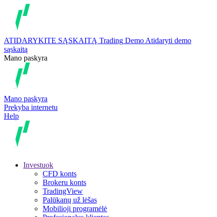
ATIDARYKITE SĄSKAITĄ
Trading
Demo
Atidaryti demo
sąskaitą
Mano paskyra
Mano paskyra
Prekyba internetu
Help
Investuok
CFD konts
Brokeru konts
TradingView
Palūkanų už lėšas
Mobilioji programėlė