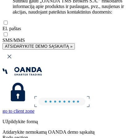
Sutinku gauti „OANDA TMS Brokers S.A.” rinkodaros
informaciją apie produktus ir paslaugas, pvz., naujienas ir
akcijas, naudojant pateiktus kontaktinius duomenis:
El. paštas
SMS/MMS
ATSIDARYKITE DEMO SĄSKAITĄ »
go to client zone
Užpildykite formą
Atidarykite nemokamą OANDA demo sąskaitą
Rodo section