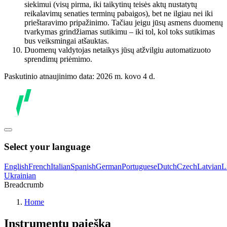
siekimui (visų pirma, iki taikytinų teisės aktų nustatytų
reikalavimų senaties terminų pabaigos), bet ne ilgiau nei iki
prieštaravimo pripažinimo. Tačiau jeigu jūsų asmens duomenų
tvarkymas grindžiamas sutikimu – iki tol, kol toks sutikimas
bus veiksmingai atšauktas.
Duomenų valdytojas netaikys jūsų atžvilgiu automatizuoto
sprendimų priėmimo.
Paskutinio atnaujinimo data: 2026 m. kovo 4 d.
Select your language
English
French
Italian
Spanish
German
Portuguese
Dutch
Czech
Latvian
L
Ukrainian
Breadcrumb
Home
Instrumentų paieška