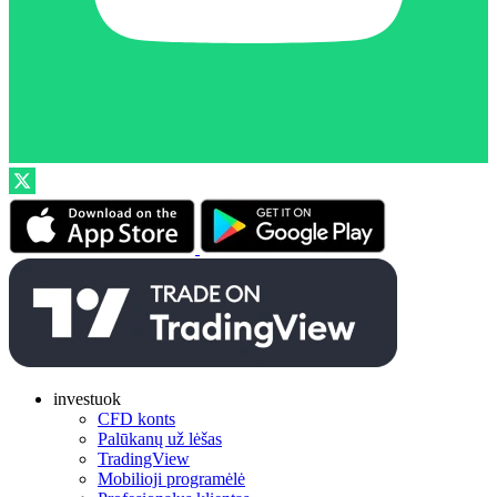
investuok
CFD konts
Palūkanų už lėšas
TradingView
Mobilioji programėlė