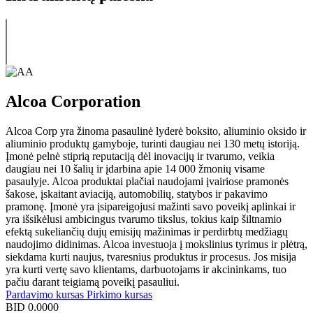
Alcoa Corporation
Alcoa Corp yra žinoma pasaulinė lyderė boksito, aliuminio oksido ir
aliuminio produktų gamyboje, turinti daugiau nei 130 metų istoriją.
Įmonė pelnė stiprią reputaciją dėl inovacijų ir tvarumo, veikia
daugiau nei 10 šalių ir įdarbina apie 14 000 žmonių visame
pasaulyje. Alcoa produktai plačiai naudojami įvairiose pramonės
šakose, įskaitant aviaciją, automobilių, statybos ir pakavimo
pramonę. Įmonė yra įsipareigojusi mažinti savo poveikį aplinkai ir
yra išsikėlusi ambicingus tvarumo tikslus, tokius kaip šiltnamio
efektą sukeliančių dujų emisijų mažinimas ir perdirbtų medžiagų
naudojimo didinimas. Alcoa investuoja į mokslinius tyrimus ir plėtrą,
siekdama kurti naujus, tvaresnius produktus ir procesus. Jos misija
yra kurti vertę savo klientams, darbuotojams ir akcininkams, tuo
pačiu darant teigiamą poveikį pasauliui.
Pardavimo kursas
Pirkimo kursas
BID
0.0000