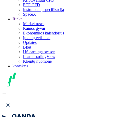
Kriptovaliutų CFD
ETF CFD
Instrumentų specifikacija
SpaceX
Rinka
Market news
Kainos gyvai
Ekonomikos kalendorius
Įmonių veiksmai
Updates
Blog
US earnings season
Learn TradingView
Klientų nuomonė
kontaktas