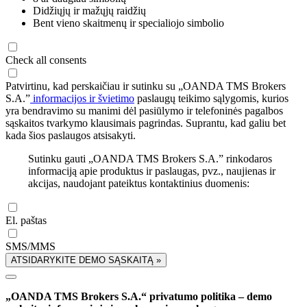
Didžiųjų ir mažųjų raidžių
Bent vieno skaitmenų ir specialiojo simbolio
Check all consents
Patvirtinu, kad perskaičiau ir sutinku su „OANDA TMS Brokers
S.A.”
informacijos ir švietimo
paslaugų teikimo sąlygomis, kurios
yra bendravimo su manimi dėl pasiūlymo ir telefoninės pagalbos
sąskaitos tvarkymo klausimais pagrindas. Suprantu, kad galiu bet
kada šios paslaugos atsisakyti.
Sutinku gauti „OANDA TMS Brokers S.A.” rinkodaros
informaciją apie produktus ir paslaugas, pvz., naujienas ir
akcijas, naudojant pateiktus kontaktinius duomenis:
El. paštas
SMS/MMS
ATSIDARYKITE DEMO SĄSKAITĄ »
„OANDA TMS Brokers S.A.“ privatumo politika – demo