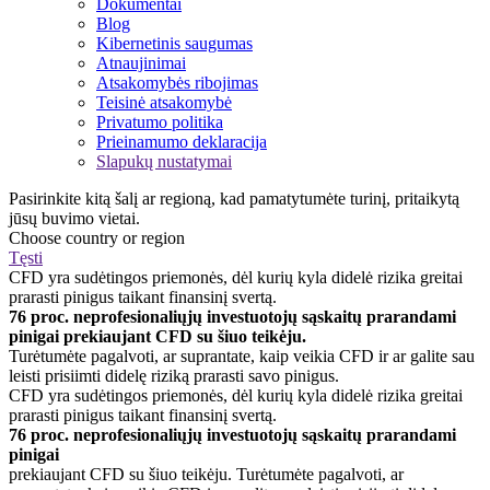
Dokumentai
Blog
Kibernetinis saugumas
Atnaujinimai
Atsakomybės ribojimas
Teisinė atsakomybė
Privatumo politika
Prieinamumo deklaracija
Slapukų nustatymai
Pasirinkite kitą šalį ar regioną, kad pamatytumėte turinį, pritaikytą
jūsų buvimo vietai.
Choose country or region
Tęsti
CFD yra sudėtingos priemonės, dėl kurių kyla didelė rizika greitai
prarasti pinigus taikant finansinį svertą.
76 proc. neprofesionaliųjų investuotojų sąskaitų prarandami
pinigai prekiaujant CFD su šiuo teikėju.
Turėtumėte pagalvoti, ar suprantate, kaip veikia CFD ir ar galite sau
leisti prisiimti didelę riziką prarasti savo pinigus.
CFD yra sudėtingos priemonės, dėl kurių kyla didelė rizika greitai
prarasti pinigus taikant finansinį svertą.
76 proc. neprofesionaliųjų investuotojų sąskaitų prarandami
pinigai
prekiaujant CFD su šiuo teikėju. Turėtumėte pagalvoti, ar