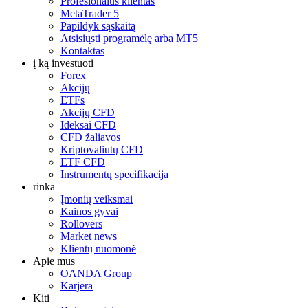
Profesionalus klientas
MetaTrader 5
Papildyk sąskaitą
Atsisiųsti programėlę arba MT5
Kontaktas
į ką investuoti
Forex
Akcijų
ETFs
Akcijų CFD
Ideksai CFD
CFD žaliavos
Kriptovaliutų CFD
ETF CFD
Instrumentų specifikacija
rinka
Įmonių veiksmai
Kainos gyvai
Rollovers
Market news
Klientų nuomonė
Apie mus
OANDA Group
Karjera
Kiti