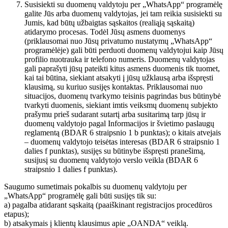
Susisiekti su duomenų valdytoju per „WhatsApp“ programėlę
galite Jūs arba duomenų valdytojas, jei tam reikia susisiekti su
Jumis, kad būtų užbaigtas sąskaitos (realiąją sąskaitą)
atidarymo procesas. Todėl Jūsų asmens duomenys
(priklausomai nuo Jūsų privatumo nustatymų „WhatsApp“
programėlėje) gali būti perduoti duomenų valdytojui kaip Jūsų
profilio nuotrauka ir telefono numeris. Duomenų valdytojas
gali paprašyti jūsų pateikti kitus asmens duomenis tik tuomet,
kai tai būtina, siekiant atsakyti į jūsų užklausą arba išspręsti
klausimą, su kuriuo susijęs kontaktas. Priklausomai nuo
situacijos, duomenų tvarkymo teisinis pagrindas bus būtinybė
tvarkyti duomenis, siekiant imtis veiksmų duomenų subjekto
prašymu prieš sudarant sutartį arba susitarimą tarp jūsų ir
duomenų valdytojo pagal Informacijos ir švietimo paslaugų
reglamentą (BDAR 6 straipsnio 1 b punktas); o kitais atvejais
– duomenų valdytojo teisėtas interesas (BDAR 6 straipsnio 1
dalies f punktas), susijęs su būtinybe išspręsti pranešimą,
susijusį su duomenų valdytojo verslo veikla (BDAR 6
straipsnio 1 dalies f punktas).
Saugumo sumetimais pokalbis su duomenų valdytoju per
„WhatsApp“ programėlę gali būti susijęs tik su:
a) pagalba atidarant sąskaitą (paaiškinant registracijos procedūros
etapus);
b) atsakymais į klientų klausimus apie „OANDA“ veiklą.