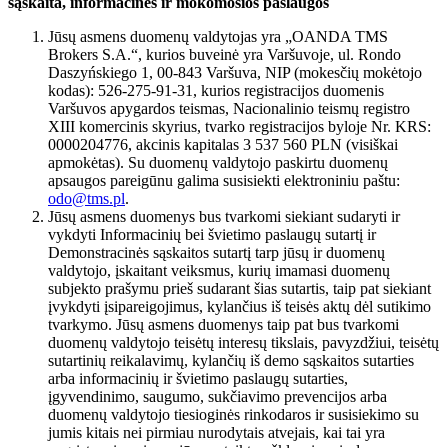
sąskaita, informacinės ir mokomosios paslaugos
Jūsų asmens duomenų valdytojas yra „OANDA TMS
Brokers S.A.“, kurios buveinė yra Varšuvoje, ul. Rondo
Daszyńskiego 1, 00-843 Varšuva, NIP (mokesčių mokėtojo
kodas): 526-275-91-31, kurios registracijos duomenis
Varšuvos apygardos teismas, Nacionalinio teismų registro
XIII komercinis skyrius, tvarko registracijos byloje Nr. KRS:
0000204776, akcinis kapitalas 3 537 560 PLN (visiškai
apmokėtas). Su duomenų valdytojo paskirtu duomenų
apsaugos pareigūnu galima susisiekti elektroniniu paštu:
odo@tms.pl
.
Jūsų asmens duomenys bus tvarkomi siekiant sudaryti ir
vykdyti Informacinių bei švietimo paslaugų sutartį ir
Demonstracinės sąskaitos sutartį tarp jūsų ir duomenų
valdytojo, įskaitant veiksmus, kurių imamasi duomenų
subjekto prašymu prieš sudarant šias sutartis, taip pat siekiant
įvykdyti įsipareigojimus, kylančius iš teisės aktų dėl sutikimo
tvarkymo. Jūsų asmens duomenys taip pat bus tvarkomi
duomenų valdytojo teisėtų interesų tikslais, pavyzdžiui, teisėtų
sutartinių reikalavimų, kylančių iš demo sąskaitos sutarties
arba informacinių ir švietimo paslaugų sutarties,
įgyvendinimo, saugumo, sukčiavimo prevencijos arba
duomenų valdytojo tiesioginės rinkodaros ir susisiekimo su
jumis kitais nei pirmiau nurodytais atvejais, kai tai yra