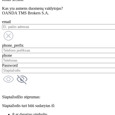
Kas yra asmens duomenų valdytojas?
OANDA TMS Brokers S.A.
email
phone_prefix
phone
Password
Slaptažodžio stiprumas:
Slaptažodis turi būti sudarytas iš:
8 ar daugiau simbolių