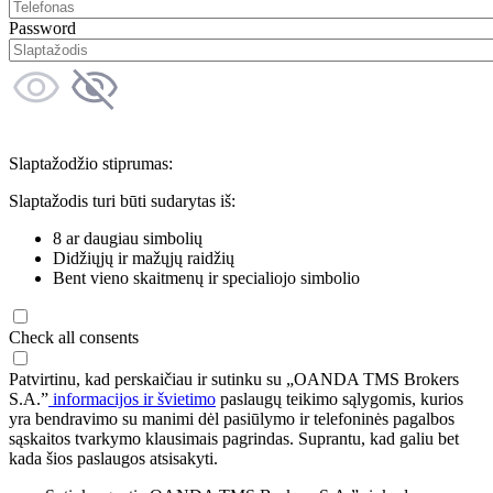
Password
Slaptažodžio stiprumas:
Slaptažodis turi būti sudarytas iš:
8 ar daugiau simbolių
Didžiųjų ir mažųjų raidžių
Bent vieno skaitmenų ir specialiojo simbolio
Check all consents
Patvirtinu, kad perskaičiau ir sutinku su „OANDA TMS Brokers
S.A.”
informacijos ir švietimo
paslaugų teikimo sąlygomis, kurios
yra bendravimo su manimi dėl pasiūlymo ir telefoninės pagalbos
sąskaitos tvarkymo klausimais pagrindas. Suprantu, kad galiu bet
kada šios paslaugos atsisakyti.