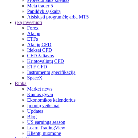
Profesionalus klientas
Meta trader 5
Papildyk sąskaitą
Atsisiųsti programėlę arba MT5
į ką investuoti
Forex
Akcijų
ETFs
Akcijų CFD
Ideksai CFD
CFD žaliavos
Kriptovaliutų CFD
ETF CFD
Instrumentų specifikacija
SpaceX
Rinka
Market news
Kainos gyvai
Ekonomikos kalendorius
Įmonių veiksmai
Updates
Blog
US earnings season
Learn TradingView
Klientų nuomonė