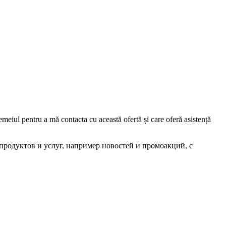
iul pentru a mă contacta cu această ofertă și care oferă asistență
родуктов и услуг, например новостей и промоакций, с