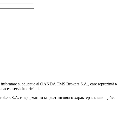
 informare și educație al OANDA TMS Brokers S.A., care reprezintă teme
a acest serviciu oricând.
kers S.A. информации маркетингового характера, касающейся п