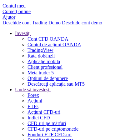
Contul meu
Comerț online
Ajutor
Deschide cont
Trading
Demo
Deschide cont demo
Investiți
Cont CFD OANDA
Contul de acțiuni OANDA
TradingView
Rata dobânzii
Aplicație mobilă
Client profesional
Meta trader 5
Opțiuni de depunere
Descărcați aplicația sau MT5
Unde să investești
Forex
Acțiuni
ETFs
Acțiuni CFD-uri
Indici CFD
CFD-uri pe mărfuri
CFD-uri pe criptomonede
Fonduri ETF CFD-uri