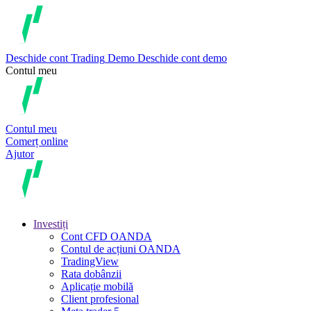
Deschide cont
Trading
Demo
Deschide cont demo
Contul meu
Contul meu
Comerț online
Ajutor
Investiți
Cont CFD OANDA
Contul de acțiuni OANDA
TradingView
Rata dobânzii
Aplicație mobilă
Client profesional