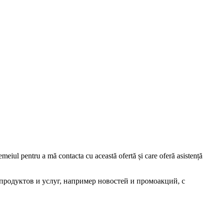
iul pentru a mă contacta cu această ofertă și care oferă asistență
родуктов и услуг, например новостей и промоакций, с