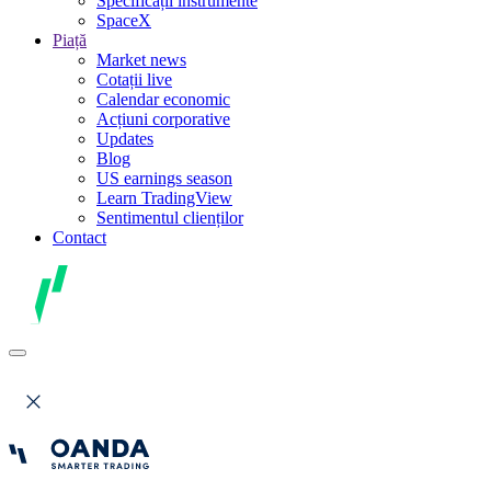
Specificații instrumente
SpaceX
Piață
Market news
Cotații live
Calendar economic
Acțiuni corporative
Updates
Blog
US earnings season
Learn TradingView
Sentimentul clienților
Contact