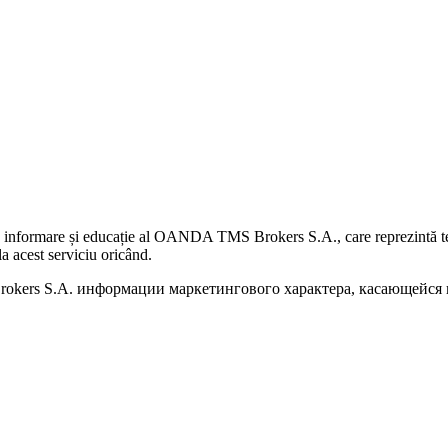
 informare și educație al OANDA TMS Brokers S.A., care reprezintă teme
a acest serviciu oricând.
kers S.A. информации маркетингового характера, касающейся п