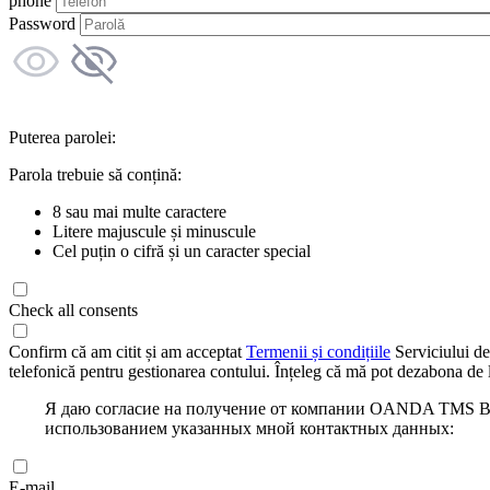
phone
Password
Puterea parolei:
Parola trebuie să conțină:
8 sau mai multe caractere
Litere majuscule și minuscule
Cel puțin o cifră și un caracter special
Check all consents
Confirm că am citit și am acceptat
Termenii și condițiile
Serviciului de
telefonică pentru gestionarea contului. Înțeleg că mă pot dezabona de l
Я даю согласие на получение от компании OANDA TMS Bro
использованием указанных мной контактных данных:
E-mail