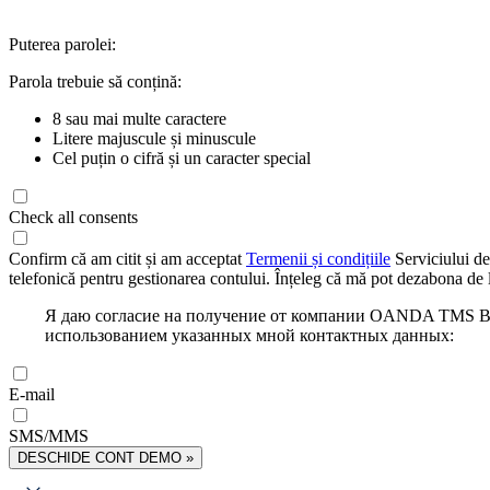
Puterea parolei:
Parola trebuie să conțină:
8 sau mai multe caractere
Litere majuscule și minuscule
Cel puțin o cifră și un caracter special
Check all consents
Confirm că am citit și am acceptat
Termenii și condițiile
Serviciului de
telefonică pentru gestionarea contului. Înțeleg că mă pot dezabona de l
Я даю согласие на получение от компании OANDA TMS Bro
использованием указанных мной контактных данных:
E-mail
SMS/MMS
DESCHIDE CONT DEMO »