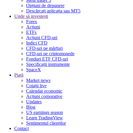
Meta trader 5
Opțiuni de depunere
Descărcați aplicația sau MT5
Unde să investești
Forex
Acțiuni
ETFs
Acțiuni CFD-uri
Indici CFD
CFD-uri pe mărfuri
CFD-uri pe criptomonede
Fonduri ETF CFD-uri
Specificații instrumente
SpaceX
Piață
Market news
Cotații live
Calendar economic
Acțiuni corporative
Updates
Blog
US earnings season
Learn TradingView
Sentimentul clienților
Contact