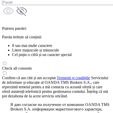
Puterea parolei:
Parola trebuie să conțină:
8 sau mai multe caractere
Litere majuscule și minuscule
Cel puțin o cifră și un caracter special
Check all consents
Confirm că am citit și am acceptat
Termenii și condițiile
Serviciului
de informare și educație al OANDA TMS Brokers S.A., care
reprezintă temeiul pentru a mă contacta cu această ofertă și care
oferă asistență telefonică pentru gestionarea contului. Înțeleg că mă
pot dezabona de la acest serviciu oricând.
Я даю согласие на получение от компании OANDA TMS
Brokers S.A. информации маркетингового характера,