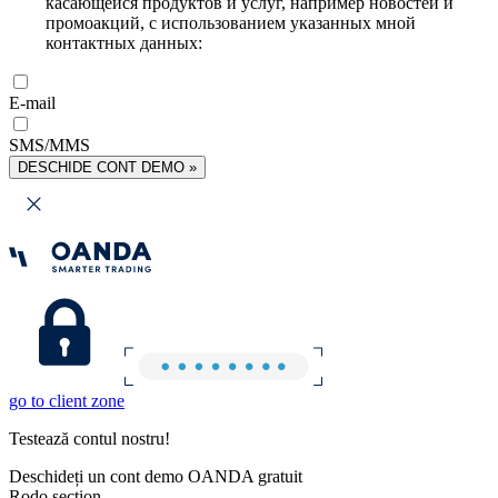
касающейся продуктов и услуг, например новостей и
промоакций, с использованием указанных мной
контактных данных:
E-mail
SMS/MMS
DESCHIDE CONT DEMO »
go to client zone
Testează contul nostru!
Deschideți un cont demo OANDA gratuit
Rodo section