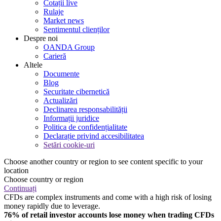
Cotații live
Rulaje
Market news
Sentimentul clienților
Despre noi
OANDA Group
Carieră
Altele
Documente
Blog
Securitate cibernetică
Actualizări
Declinarea responsabilității
Informații juridice
Politica de confidențialitate
Declarație privind accesibilitatea
Setări cookie-uri
Choose another country or region to see content specific to your
location
Choose country or region
Continuați
CFDs are complex instruments and come with a high risk of losing
money rapidly due to leverage.
76% of retail investor accounts lose money when trading CFDs