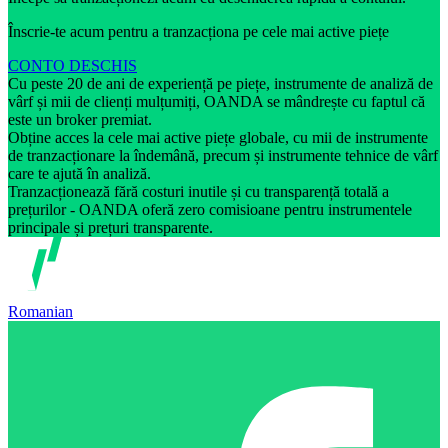
Înscrie-te acum pentru a tranzacționa pe cele mai active piețe
CONTO DESCHIS
Cu peste 20 de ani de experiență pe piețe, instrumente de analiză de
vârf și mii de clienți mulțumiți, OANDA se mândrește cu faptul că
este un broker premiat.
Obține acces la cele mai active piețe globale, cu mii de instrumente
de tranzacționare la îndemână, precum și instrumente tehnice de vârf
care te ajută în analiză.
Tranzacționează fără costuri inutile și cu transparență totală a
prețurilor - OANDA oferă zero comisioane pentru instrumentele
principale și prețuri transparente.
Romanian