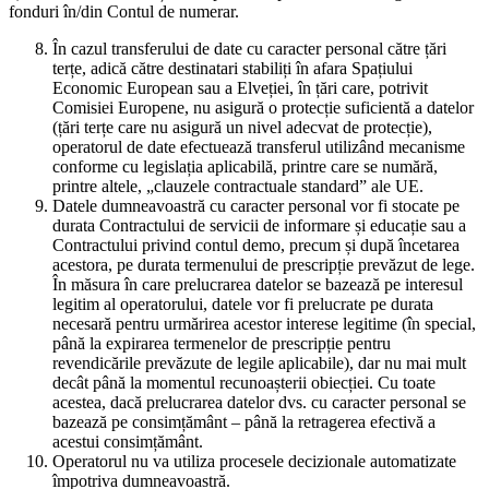
fonduri în/din Contul de numerar.
În cazul transferului de date cu caracter personal către țări
terțe, adică către destinatari stabiliți în afara Spațiului
Economic European sau a Elveției, în țări care, potrivit
Comisiei Europene, nu asigură o protecție suficientă a datelor
(țări terțe care nu asigură un nivel adecvat de protecție),
operatorul de date efectuează transferul utilizând mecanisme
conforme cu legislația aplicabilă, printre care se numără,
printre altele, „clauzele contractuale standard” ale UE.
Datele dumneavoastră cu caracter personal vor fi stocate pe
durata Contractului de servicii de informare și educație sau a
Contractului privind contul demo, precum și după încetarea
acestora, pe durata termenului de prescripție prevăzut de lege.
În măsura în care prelucrarea datelor se bazează pe interesul
legitim al operatorului, datele vor fi prelucrate pe durata
necesară pentru urmărirea acestor interese legitime (în special,
până la expirarea termenelor de prescripție pentru
revendicările prevăzute de legile aplicabile), dar nu mai mult
decât până la momentul recunoașterii obiecției. Cu toate
acestea, dacă prelucrarea datelor dvs. cu caracter personal se
bazează pe consimțământ – până la retragerea efectivă a
acestui consimțământ.
Operatorul nu va utiliza procesele decizionale automatizate
împotriva dumneavoastră.