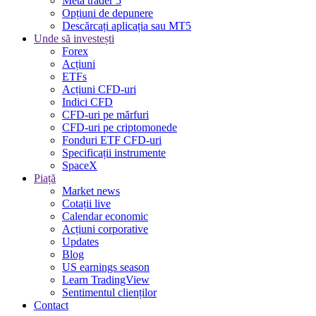
Meta trader 5
Opțiuni de depunere
Descărcați aplicația sau MT5
Unde să investești
Forex
Acțiuni
ETFs
Acțiuni CFD-uri
Indici CFD
CFD-uri pe mărfuri
CFD-uri pe criptomonede
Fonduri ETF CFD-uri
Specificații instrumente
SpaceX
Piață
Market news
Cotații live
Calendar economic
Acțiuni corporative
Updates
Blog
US earnings season
Learn TradingView
Sentimentul clienților
Contact