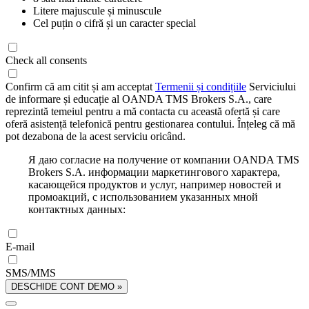
Litere majuscule și minuscule
Cel puțin o cifră și un caracter special
Check all consents
Confirm că am citit și am acceptat
Termenii și condițiile
Serviciului
de informare și educație al OANDA TMS Brokers S.A., care
reprezintă temeiul pentru a mă contacta cu această ofertă și care
oferă asistență telefonică pentru gestionarea contului. Înțeleg că mă
pot dezabona de la acest serviciu oricând.
Я даю согласие на получение от компании OANDA TMS
Brokers S.A. информации маркетингового характера,
касающейся продуктов и услуг, например новостей и
промоакций, с использованием указанных мной
контактных данных:
E-mail
SMS/MMS
DESCHIDE CONT DEMO »