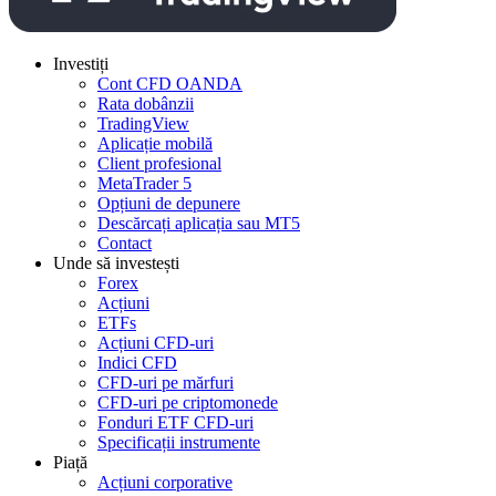
Investiți
Cont CFD OANDA
Rata dobânzii
TradingView
Aplicație mobilă
Client profesional
MetaTrader 5
Opțiuni de depunere
Descărcați aplicația sau MT5
Contact
Unde să investești
Forex
Acțiuni
ETFs
Acțiuni CFD-uri
Indici CFD
CFD-uri pe mărfuri
CFD-uri pe criptomonede
Fonduri ETF CFD-uri
Specificații instrumente
Piață
Acțiuni corporative