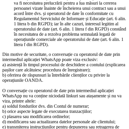
va fi necesitatea prelucrării pentru a lua măsuri la cererea
persoanei vizate înainte de încheierea unui contract sau a unui
acord între dvs. și operatorul de date în conformitate cu
Regulamentul Serviciului de Informare și Educație (art. 6 alin.
1 litera b din RGPD); iar în alte cazuri, interesul legitim al
operatorului de date (art. 6 alin. 1 litera f din RGPD) constând
în necesitatea de a rezolva problema semnalată legată de
operațiunile comerciale ale operatorului de date (art. 6 alin. 1
litera f din RGPD).
Din motive de securitate, o conversație cu operatorul de date prin
intermediul aplicației WhatsApp poate viza exclusiv:
a) asistență în timpul procesului de deschidere a contului (explicarea
pașilor care alcătuiesc procedura de înregistrare);
b) oferirea de răspunsuri la întrebările clienților cu privire la
operațiunile OANDA.
O conversație cu operatorul de date prin intermediul aplicației
WhatsApp nu va conține niciodată linkuri sau atașamente și nu va
viza, printre altele:
a) soldul fondurilor dvs. din Contul de numerar;
b) orice aspecte legate de executarea tranzacțiilor;
c) plasarea sau modificarea ordinelor;
d) modificarea sau actualizarea datelor personale ale clientului;
e) transmiterea instrucțiunilor pentru depunerea sau retragerea de