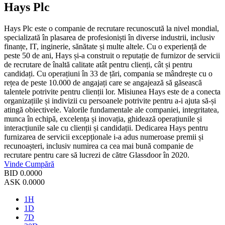
Hays Plc
Hays Plc este o companie de recrutare recunoscută la nivel mondial,
specializată în plasarea de profesioniști în diverse industrii, inclusiv
finanțe, IT, inginerie, sănătate și multe altele. Cu o experiență de
peste 50 de ani, Hays și-a construit o reputație de furnizor de servicii
de recrutare de înaltă calitate atât pentru clienți, cât și pentru
candidați. Cu operațiuni în 33 de țări, compania se mândrește cu o
rețea de peste 10.000 de angajați care se angajează să găsească
talentele potrivite pentru clienții lor. Misiunea Hays este de a conecta
organizațiile și indivizii cu persoanele potrivite pentru a-i ajuta să-și
atingă obiectivele. Valorile fundamentale ale companiei, integritatea,
munca în echipă, excelența și inovația, ghidează operațiunile și
interacțiunile sale cu clienții și candidații. Dedicarea Hays pentru
furnizarea de servicii excepționale i-a adus numeroase premii și
recunoașteri, inclusiv numirea ca cea mai bună companie de
recrutare pentru care să lucrezi de către Glassdoor în 2020.
Vinde
Cumpără
BID
0.0000
ASK
0.0000
1H
1D
7D