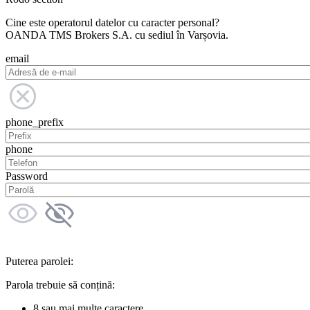
Cine este operatorul datelor cu caracter personal?
OANDA TMS Brokers S.A. cu sediul în Varșovia.
email
phone_prefix
phone
Password
Puterea parolei:
Parola trebuie să conțină:
8 sau mai multe caractere