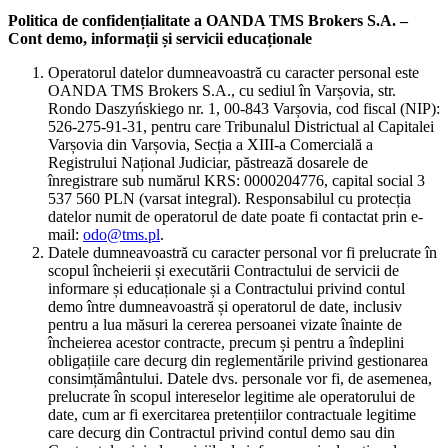
Politica de confidențialitate a OANDA TMS Brokers S.A. –
Cont demo, informații și servicii educaționale
Operatorul datelor dumneavoastră cu caracter personal este
OANDA TMS Brokers S.A., cu sediul în Varșovia, str.
Rondo Daszyńskiego nr. 1, 00-843 Varșovia, cod fiscal (NIP):
526-275-91-31, pentru care Tribunalul Districtual al Capitalei
Varșovia din Varșovia, Secția a XIII-a Comercială a
Registrului Național Judiciar, păstrează dosarele de
înregistrare sub numărul KRS: 0000204776, capital social 3
537 560 PLN (varsat integral). Responsabilul cu protecția
datelor numit de operatorul de date poate fi contactat prin e-
mail:
odo@tms.pl
.
Datele dumneavoastră cu caracter personal vor fi prelucrate în
scopul încheierii și executării Contractului de servicii de
informare și educaționale și a Contractului privind contul
demo între dumneavoastră și operatorul de date, inclusiv
pentru a lua măsuri la cererea persoanei vizate înainte de
încheierea acestor contracte, precum și pentru a îndeplini
obligațiile care decurg din reglementările privind gestionarea
consimțământului. Datele dvs. personale vor fi, de asemenea,
prelucrate în scopul intereselor legitime ale operatorului de
date, cum ar fi exercitarea pretențiilor contractuale legitime
care decurg din Contractul privind contul demo sau din