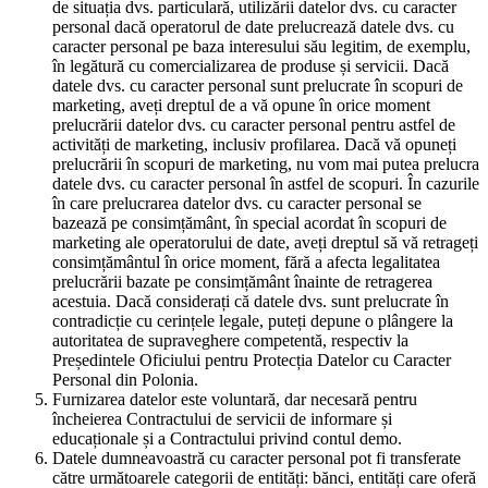
de situația dvs. particulară, utilizării datelor dvs. cu caracter
personal dacă operatorul de date prelucrează datele dvs. cu
caracter personal pe baza interesului său legitim, de exemplu,
în legătură cu comercializarea de produse și servicii. Dacă
datele dvs. cu caracter personal sunt prelucrate în scopuri de
marketing, aveți dreptul de a vă opune în orice moment
prelucrării datelor dvs. cu caracter personal pentru astfel de
activități de marketing, inclusiv profilarea. Dacă vă opuneți
prelucrării în scopuri de marketing, nu vom mai putea prelucra
datele dvs. cu caracter personal în astfel de scopuri. În cazurile
în care prelucrarea datelor dvs. cu caracter personal se
bazează pe consimțământ, în special acordat în scopuri de
marketing ale operatorului de date, aveți dreptul să vă retrageți
consimțământul în orice moment, fără a afecta legalitatea
prelucrării bazate pe consimțământ înainte de retragerea
acestuia. Dacă considerați că datele dvs. sunt prelucrate în
contradicție cu cerințele legale, puteți depune o plângere la
autoritatea de supraveghere competentă, respectiv la
Președintele Oficiului pentru Protecția Datelor cu Caracter
Personal din Polonia.
Furnizarea datelor este voluntară, dar necesară pentru
încheierea Contractului de servicii de informare și
educaționale și a Contractului privind contul demo.
Datele dumneavoastră cu caracter personal pot fi transferate
către următoarele categorii de entități: bănci, entități care oferă