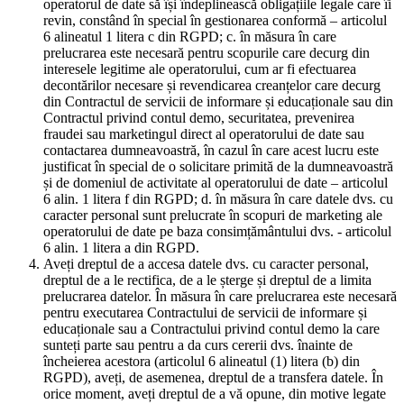
operatorul de date să își îndeplinească obligațiile legale care îi
revin, constând în special în gestionarea conformă – articolul
6 alineatul 1 litera c din RGPD; c. în măsura în care
prelucrarea este necesară pentru scopurile care decurg din
interesele legitime ale operatorului, cum ar fi efectuarea
decontărilor necesare și revendicarea creanțelor care decurg
din Contractul de servicii de informare și educaționale sau din
Contractul privind contul demo, securitatea, prevenirea
fraudei sau marketingul direct al operatorului de date sau
contactarea dumneavoastră, în cazul în care acest lucru este
justificat în special de o solicitare primită de la dumneavoastră
și de domeniul de activitate al operatorului de date – articolul
6 alin. 1 litera f din RGPD; d. în măsura în care datele dvs. cu
caracter personal sunt prelucrate în scopuri de marketing ale
operatorului de date pe baza consimțământului dvs. - articolul
6 alin. 1 litera a din RGPD.
Aveți dreptul de a accesa datele dvs. cu caracter personal,
dreptul de a le rectifica, de a le șterge și dreptul de a limita
prelucrarea datelor. În măsura în care prelucrarea este necesară
pentru executarea Contractului de servicii de informare și
educaționale sau a Contractului privind contul demo la care
sunteți parte sau pentru a da curs cererii dvs. înainte de
încheierea acestora (articolul 6 alineatul (1) litera (b) din
RGPD), aveți, de asemenea, dreptul de a transfera datele. În
orice moment, aveți dreptul de a vă opune, din motive legate