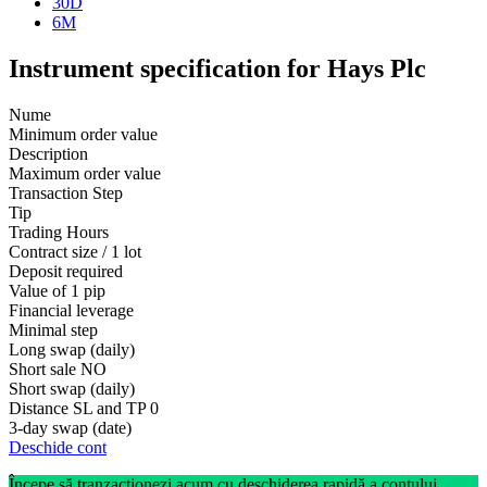
30D
6M
Instrument specification for Hays Plc
Nume
Minimum order value
Description
Maximum order value
Transaction Step
Tip
Trading Hours
Contract size / 1 lot
Deposit required
Value of 1 pip
Financial leverage
Minimal step
Long swap (daily)
Short sale
NO
Short swap (daily)
Distance SL and TP
0
3-day swap (date)
Deschide cont
Începe să tranzacționezi acum cu deschiderea rapidă a contului.