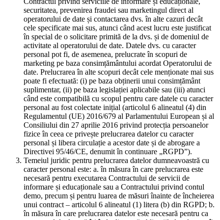
Contractul privind serviciile de informare și educaționale,
securitatea, prevenirea fraudei sau marketingul direct al
operatorului de date și contactarea dvs. în alte cazuri decât
cele specificate mai sus, atunci când acest lucru este justificat
în special de o solicitare primită de la dvs. și de domeniul de
activitate al operatorului de date. Datele dvs. cu caracter
personal pot fi, de asemenea, prelucrate în scopuri de
marketing pe baza consimțământului acordat Operatorului de
date. Prelucrarea în alte scopuri decât cele menționate mai sus
poate fi efectuată: (i) pe baza obținerii unui consimțământ
suplimentar, (ii) pe baza legislației aplicabile sau (iii) atunci
când este compatibilă cu scopul pentru care datele cu caracter
personal au fost colectate inițial (articolul 6 alineatul (4) din
Regulamentul (UE) 2016/679 al Parlamentului European și al
Consiliului din 27 aprilie 2016 privind protecția persoanelor
fizice în ceea ce privește prelucrarea datelor cu caracter
personal și libera circulație a acestor date și de abrogare a
Directivei 95/46/CE, denumit în continuare „RGPD”).
Temeiul juridic pentru prelucrarea datelor dumneavoastră cu
caracter personal este: a. în măsura în care prelucrarea este
necesară pentru executarea Contractului de servicii de
informare și educaționale sau a Contractului privind contul
demo, precum și pentru luarea de măsuri înainte de încheierea
unui contract – articolul 6 alineatul (1) litera (b) din RGPD; b.
în măsura în care prelucrarea datelor este necesară pentru ca