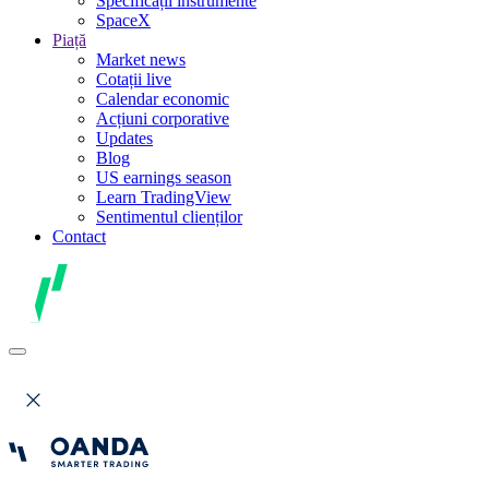
Specificații instrumente
SpaceX
Piață
Market news
Cotații live
Calendar economic
Acțiuni corporative
Updates
Blog
US earnings season
Learn TradingView
Sentimentul clienților
Contact