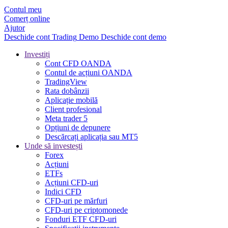
Contul meu
Comerț online
Ajutor
Deschide cont
Trading
Demo
Deschide cont demo
Investiți
Cont CFD OANDA
Contul de acțiuni OANDA
TradingView
Rata dobânzii
Aplicație mobilă
Client profesional
Meta trader 5
Opțiuni de depunere
Descărcați aplicația sau MT5
Unde să investești
Forex
Acțiuni
ETFs
Acțiuni CFD-uri
Indici CFD
CFD-uri pe mărfuri
CFD-uri pe criptomonede
Fonduri ETF CFD-uri