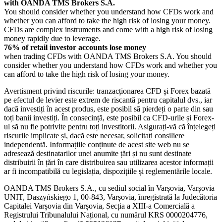
with OANDA TMS Brokers S.A.
You should consider whether you understand how CFDs work and
whether you can afford to take the high risk of losing your money.
CFDs are complex instruments and come with a high risk of losing
money rapidly due to leverage.
76% of retail investor accounts lose money
when trading CFDs with OANDA TMS Brokers S.A. You should
consider whether you understand how CFDs work and whether you
can afford to take the high risk of losing your money.
Avertisment privind riscurile: tranzacționarea CFD și Forex bazată
pe efectul de levier este extrem de riscantă pentru capitalul dvs., iar
dacă investiți în acest produs, este posibil să pierdeți o parte din sau
toți banii investiți. În consecință, este posibil ca CFD-urile și Forex-
ul să nu fie potrivite pentru toți investitorii. Asigurați-vă că înțelegeți
riscurile implicate și, dacă este necesar, solicitați consiliere
independentă. Informațiile conținute de acest site web nu se
adresează destinatarilor unei anumite țări și nu sunt destinate
distribuirii în țări în care distribuirea sau utilizarea acestor informații
ar fi incompatibilă cu legislația, dispozițiile și reglementările locale.
OANDA TMS Brokers S.A., cu sediul social în Varșovia, Varșovia
UNIT, Daszyńskiego 1, 00-843, Varșovia, înregistrată la Judecătoria
Capitalei Varșovia din Varșovia, Secția a XIII-a Comercială a
Registrului Tribunalului Național, cu numărul KRS 0000204776,