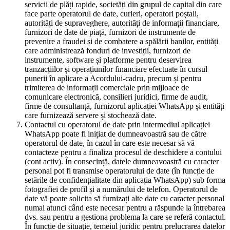
servicii de plăți rapide, societăți din grupul de capital din care
face parte operatorul de date, curieri, operatori poștali,
autorități de supraveghere, autorități de informații financiare,
furnizori de date de piață, furnizori de instrumente de
prevenire a fraudei și de combatere a spălării banilor, entități
care administrează fonduri de investiții, furnizori de
instrumente, software și platforme pentru deservirea
tranzacțiilor și operațiunilor financiare efectuate în cursul
punerii în aplicare a Acordului-cadru, precum și pentru
trimiterea de informații comerciale prin mijloace de
comunicare electronică, consilieri juridici, firme de audit,
firme de consultanță, furnizorul aplicației WhatsApp și entități
care furnizează servere și stochează date.
Contactul cu operatorul de date prin intermediul aplicației
WhatsApp poate fi inițiat de dumneavoastră sau de către
operatorul de date, în cazul în care este necesar să vă
contacteze pentru a finaliza procesul de deschidere a contului
(cont activ). În consecință, datele dumneavoastră cu caracter
personal pot fi transmise operatorului de date (în funcție de
setările de confidențialitate din aplicația WhatsApp) sub forma
fotografiei de profil și a numărului de telefon. Operatorul de
date vă poate solicita să furnizați alte date cu caracter personal
numai atunci când este necesar pentru a răspunde la întrebarea
dvs. sau pentru a gestiona problema la care se referă contactul.
În funcție de situație, temeiul juridic pentru prelucrarea datelor