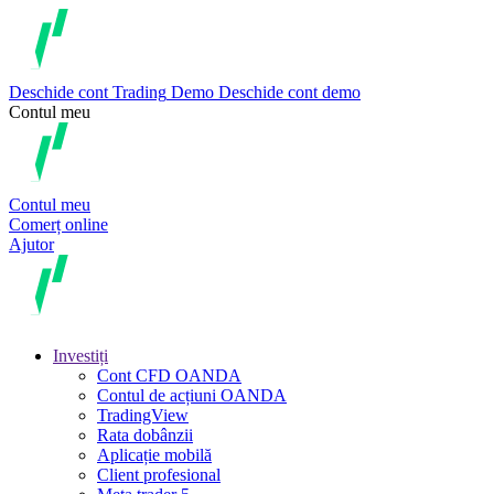
Deschide cont
Trading
Demo
Deschide cont demo
Contul meu
Contul meu
Comerț online
Ajutor
Investiți
Cont CFD OANDA
Contul de acțiuni OANDA
TradingView
Rata dobânzii
Aplicație mobilă
Client profesional