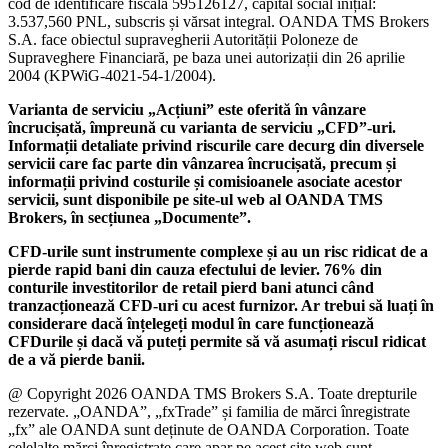
cod de identificare fiscală 595126127, capital social inițial:
3.537,560 PNL, subscris și vărsat integral. OANDA TMS Brokers
S.A. face obiectul supravegherii Autorității Poloneze de
Supraveghere Financiară, pe baza unei autorizații din 26 aprilie
2004 (KPWiG-4021-54-1/2004).
Varianta de serviciu „Acțiuni” este oferită în vânzare
încrucișată, împreună cu varianta de serviciu „CFD”-uri.
Informații detaliate privind riscurile care decurg din diversele
servicii care fac parte din vânzarea încrucișată, precum și
informații privind costurile și comisioanele asociate acestor
servicii, sunt disponibile pe site-ul web al OANDA TMS
Brokers, în secțiunea „Documente”.
CFD-urile sunt instrumente complexe și au un risc ridicat de a
pierde rapid bani din cauza efectului de levier. 76% din
conturile investitorilor de retail pierd bani atunci când
tranzacționează CFD-uri cu acest furnizor. Ar trebui să luați în
considerare dacă înțelegeți modul în care funcționează
CFDurile și dacă vă puteți permite să vă asumați riscul ridicat
de a vă pierde banii.
@ Copyright 2026 OANDA TMS Brokers S.A. Toate drepturile
rezervate. „OANDA”, „fxTrade” și familia de mărci înregistrate
„fx” ale OANDA sunt deținute de OANDA Corporation. Toate
celelalte mărci înregistrate care apar pe acest site web sunt