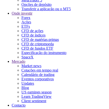
MetaTrader 5
Opções de depósito
Transferir a aplicação ou o MT5
Onde investir
Forex
Ações
ETFs
CFD de ações
CFD de índices
CFD de matérias-primas
CFD de criptomoeda
CFD de fundos ETF
Especificação do instrumento
SpaceX
Mercado
Market news
Cotações em tempo real
Calendário de trading
Eventos corporativos
Updates
Blog
US earnings season
Learn TradingView
Client sentiment
Contacto