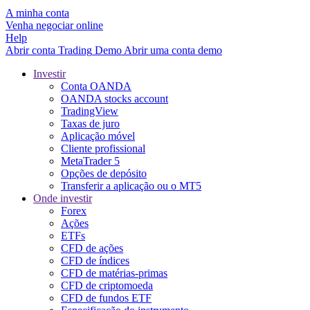
A minha conta
Venha negociar online
Help
Abrir conta
Trading
Demo
Abrir uma conta demo
Investir
Conta OANDA
OANDA stocks account
TradingView
Taxas de juro
Aplicação móvel
Cliente profissional
MetaTrader 5
Opções de depósito
Transferir a aplicação ou o MT5
Onde investir
Forex
Ações
ETFs
CFD de ações
CFD de índices
CFD de matérias-primas
CFD de criptomoeda
CFD de fundos ETF