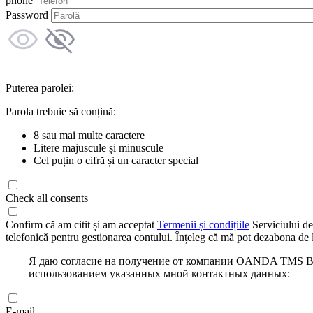
phone
Password
Puterea parolei:
Parola trebuie să conțină:
8 sau mai multe caractere
Litere majuscule și minuscule
Cel puțin o cifră și un caracter special
Check all consents
Confirm că am citit și am acceptat
Termenii și condițiile
Serviciului de
telefonică pentru gestionarea contului. Înțeleg că mă pot dezabona de l
Я даю согласие на получение от компании OANDA TMS Bro
использованием указанных мной контактных данных:
E-mail