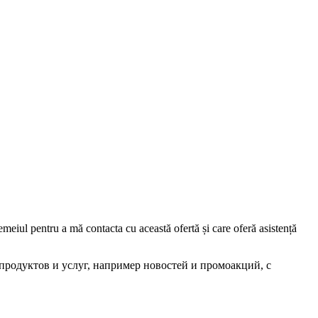
iul pentru a mă contacta cu această ofertă și care oferă asistență
родуктов и услуг, например новостей и промоакций, с