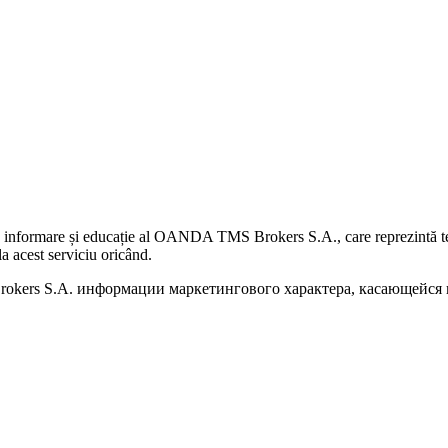
 informare și educație al OANDA TMS Brokers S.A., care reprezintă teme
a acest serviciu oricând.
kers S.A. информации маркетингового характера, касающейся п