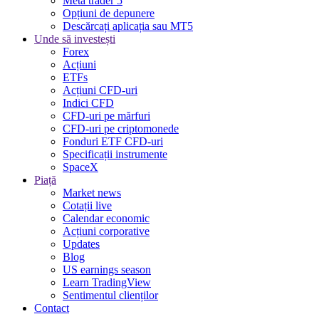
Meta trader 5
Opțiuni de depunere
Descărcați aplicația sau MT5
Unde să investești
Forex
Acțiuni
ETFs
Acțiuni CFD-uri
Indici CFD
CFD-uri pe mărfuri
CFD-uri pe criptomonede
Fonduri ETF CFD-uri
Specificații instrumente
SpaceX
Piață
Market news
Cotații live
Calendar economic
Acțiuni corporative
Updates
Blog
US earnings season
Learn TradingView
Sentimentul clienților
Contact