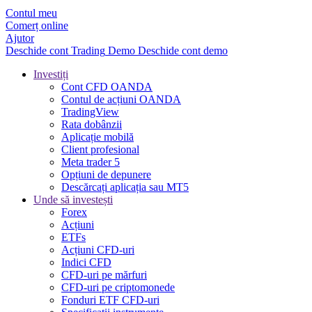
Contul meu
Comerț online
Ajutor
Deschide cont
Trading
Demo
Deschide cont demo
Investiți
Cont CFD OANDA
Contul de acțiuni OANDA
TradingView
Rata dobânzii
Aplicație mobilă
Client profesional
Meta trader 5
Opțiuni de depunere
Descărcați aplicația sau MT5
Unde să investești
Forex
Acțiuni
ETFs
Acțiuni CFD-uri
Indici CFD
CFD-uri pe mărfuri
CFD-uri pe criptomonede
Fonduri ETF CFD-uri