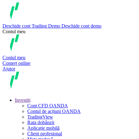
Deschide cont
Trading
Demo
Deschide cont demo
Contul meu
Contul meu
Comerț online
Ajutor
Investiți
Cont CFD OANDA
Contul de acțiuni OANDA
TradingView
Rata dobânzii
Aplicație mobilă
Client profesional