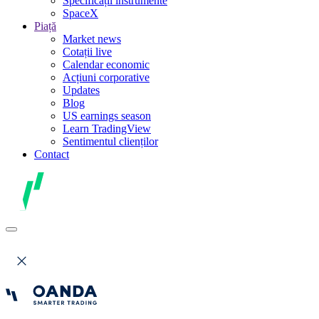
Specificații instrumente
SpaceX
Piață
Market news
Cotații live
Calendar economic
Acțiuni corporative
Updates
Blog
US earnings season
Learn TradingView
Sentimentul clienților
Contact