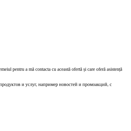
iul pentru a mă contacta cu această ofertă și care oferă asistență
родуктов и услуг, например новостей и промоакций, с