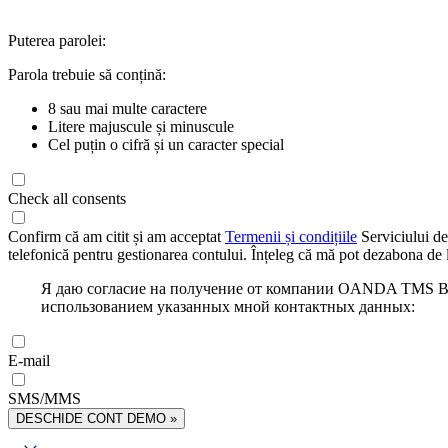
Puterea parolei:
Parola trebuie să conțină:
8 sau mai multe caractere
Litere majuscule și minuscule
Cel puțin o cifră și un caracter special
Check all consents
Confirm că am citit și am acceptat
Termenii și condițiile
Serviciului de
telefonică pentru gestionarea contului. Înțeleg că mă pot dezabona de l
Я даю согласие на получение от компании OANDA TMS Bro
использованием указанных мной контактных данных:
E-mail
SMS/MMS
DESCHIDE CONT DEMO »