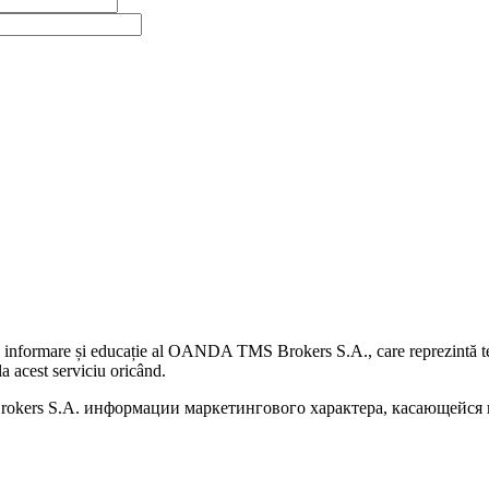
 informare și educație al OANDA TMS Brokers S.A., care reprezintă teme
a acest serviciu oricând.
kers S.A. информации маркетингового характера, касающейся п