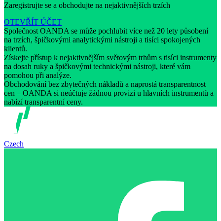
Zaregistrujte se a obchodujte na nejaktivnějších trzích
OTEVŘÍT ÚČET
Společnost OANDA se může pochlubit více než 20 lety působení
na trzích, špičkovými analytickými nástroji a tisíci spokojených
klientů.
Získejte přístup k nejaktivnějším světovým trhům s tisíci instrumenty
na dosah ruky a špičkovými technickými nástroji, které vám
pomohou při analýze.
Obchodování bez zbytečných nákladů a naprostá transparentnost
cen – OANDA si neúčtuje žádnou provizi u hlavních instrumentů a
nabízí transparentní ceny.
Czech