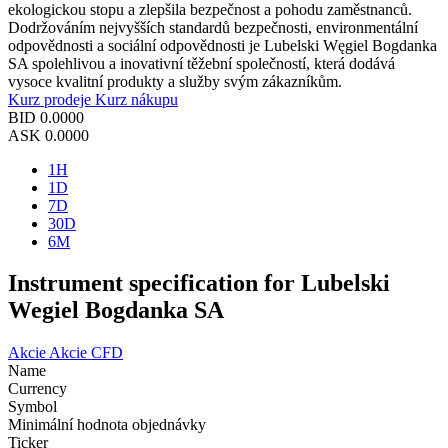
ekologickou stopu a zlepšila bezpečnost a pohodu zaměstnanců.
Dodržováním nejvyšších standardů bezpečnosti, environmentální
odpovědnosti a sociální odpovědnosti je Lubelski Węgiel Bogdanka
SA spolehlivou a inovativní těžební společností, která dodává
vysoce kvalitní produkty a služby svým zákazníkům.
Kurz prodeje
Kurz nákupu
BID
0.0000
ASK
0.0000
1H
1D
7D
30D
6M
Instrument specification for Lubelski
Wegiel Bogdanka SA
Akcie
Akcie CFD
Name
Currency
Symbol
Minimální hodnota objednávky
Ticker