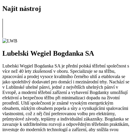
Najít nástroj
Lubelski Wegiel Bogdanka SA
Lubelski Węgiel Bogdanka SA je přední polská těžební společnost s
více než 40 lety zkušeností v oboru. Specializuje se na těžbu,
zpracování a prodej vysoce kvalitního černého uhlí a etablovala se
jako spolehlivý dodavatel pro domácí i mezinárodní trhy. Nachází se
v Lublinské uhelné pánvi, jedné z největších uhelných pánví v
Evropě, a moderní těžební zařízení a vybavení Bogdanky umožňují
efektivní a bezpečnou těžbu při minimalizaci dopadu na životní
prostředí. Uhlí společnosti je známé vysokým energetickým
obsahem, nízkým obsahem popela a síry a vynikajícími spalovacími
vlastnostmi, což z něj činí preferovanou volbu pro elektrárny,
průmyslové závody, teplárny a individuální zákazníky. Bogdanka se
zavazuje k udržitelnému rozvoji a odpovědným těžebním praktikám,
investuje do moderních technologií a zařízení, aby snížila svou