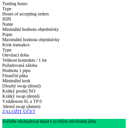
Trading hours
Type
Hours of accepting orders
ISIN
Name
Minimální hodnota objednávky
Popis
Maximální hodnota objednávky
Krok transakce
Type
Otevírací doba
Velikost kontraktu / 1 lot
Požadovaná záloha
Hodnota 1 pipu
Finanční páka
Minimální krok
Dlouhý swap (denní)
Krátký prodej
NO
Krátký swap (denní)
Vzdálenost SL a TP
0
3denní swap (datum)
ZALOŽIT ÚČET
Začněte obchodovat hned s rychlým otevřením účtu.