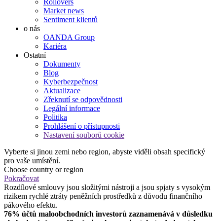
Rollovers
Market news
Sentiment klientů
o nás
OANDA Group
Kariéra
Ostatní
Dokumenty
Blog
Kyberbezpečnost
Aktualizace
Zřeknutí se odpovědnosti
Legální informace
Politika
Prohlášení o přístupnosti
Nastavení souborů cookie
Vyberte si jinou zemi nebo region, abyste viděli obsah specifický
pro vaše umístění.
Choose country or region
Pokračovat
Rozdílové smlouvy jsou složitými nástroji a jsou spjaty s vysokým
rizikem rychlé ztráty peněžních prostředků z důvodu finančního
pákového efektu.
76% účtů maloobchodních investorů zaznamenává v důsledku