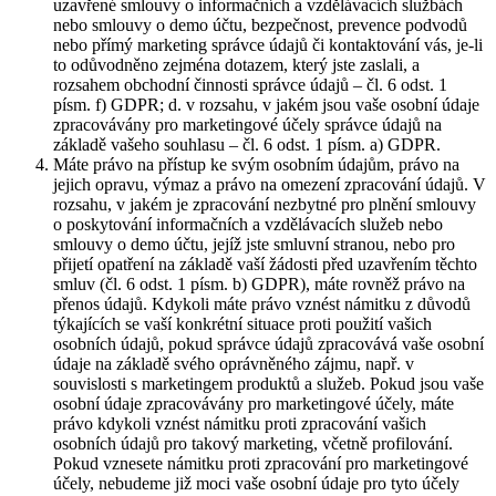
uzavřené smlouvy o informačních a vzdělávacích službách
nebo smlouvy o demo účtu, bezpečnost, prevence podvodů
nebo přímý marketing správce údajů či kontaktování vás, je-li
to odůvodněno zejména dotazem, který jste zaslali, a
rozsahem obchodní činnosti správce údajů – čl. 6 odst. 1
písm. f) GDPR; d. v rozsahu, v jakém jsou vaše osobní údaje
zpracovávány pro marketingové účely správce údajů na
základě vašeho souhlasu – čl. 6 odst. 1 písm. a) GDPR.
Máte právo na přístup ke svým osobním údajům, právo na
jejich opravu, výmaz a právo na omezení zpracování údajů. V
rozsahu, v jakém je zpracování nezbytné pro plnění smlouvy
o poskytování informačních a vzdělávacích služeb nebo
smlouvy o demo účtu, jejíž jste smluvní stranou, nebo pro
přijetí opatření na základě vaší žádosti před uzavřením těchto
smluv (čl. 6 odst. 1 písm. b) GDPR), máte rovněž právo na
přenos údajů. Kdykoli máte právo vznést námitku z důvodů
týkajících se vaší konkrétní situace proti použití vašich
osobních údajů, pokud správce údajů zpracovává vaše osobní
údaje na základě svého oprávněného zájmu, např. v
souvislosti s marketingem produktů a služeb. Pokud jsou vaše
osobní údaje zpracovávány pro marketingové účely, máte
právo kdykoli vznést námitku proti zpracování vašich
osobních údajů pro takový marketing, včetně profilování.
Pokud vznesete námitku proti zpracování pro marketingové
účely, nebudeme již moci vaše osobní údaje pro tyto účely