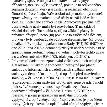
marketing správce údajů a kontaktování vás v jiných
případech, než jsou výše uvedené, pokud je to odůvodněno
zejména dotazem, který jste zaslali, a rozsahem obchodní
činnosti správce údajů. Vaše osobní údaje mohou být rovněž
zpracovávány pro marketingové účely na základě vašeho
souhlasu uděleného správci údajů. Zpracování pro jiné než
výše uvedené účely může být prováděno: (i) na základě
získání dodatečného souhlasu, (ii) na základě platných
právních předpisů, nebo (iii) pokud je to slučitelné s účelem,
pro který byly osobní údaje původně shromážděny (čl. 6 odst.
4 nařízení Evropského parlamentu a Rady (EU) 2016/679 ze
dne 27. dubna 2016 o ochraně fyzických osob v souvislosti se
zpracováním osobních údajů a o volném pohybu těchto údajů
a o zrušení směrnice 95/46/ES, (dále jen: „GDPR“).
Právním základem pro zpracování vašich osobních údajů je:
a. v rozsahu, v jakém je zpracování nezbytné pro plnění
smlouvy o informačních a vzdělávacích službách nebo
smlouvy o demo účtu a pro přijetí opatření před uzavřením
smlouvy – čl. 6 odst. 1 písm. b) GDPR; b. v rozsahu, v jakém
je zpracování údajů nezbytné pro to, aby správce údajů mohl
plnit své zákonné povinnosti, spočívající zejména v
dodržování předpisů – čl. 6 odst. 1 písm. c) GDPR; c. v
rozsahu, v jakém je zpracování nezbytné pro účely
vyplývající z oprávněných zájmů správce, jako je provádění
nezbytných vyúčtování a uplatňování nároků vyplývajících z