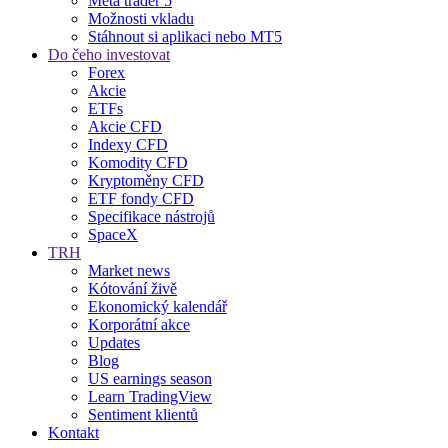
Meta trader 5
Možnosti vkladu
Stáhnout si aplikaci nebo MT5
Do čeho investovat
Forex
Akcie
ETFs
Akcie CFD
Indexy CFD
Komodity CFD
Kryptoměny CFD
ETF fondy CFD
Specifikace nástrojů
SpaceX
TRH
Market news
Kótování živě
Ekonomický kalendář
Korporátní akce
Updates
Blog
US earnings season
Learn TradingView
Sentiment klientů
Kontakt