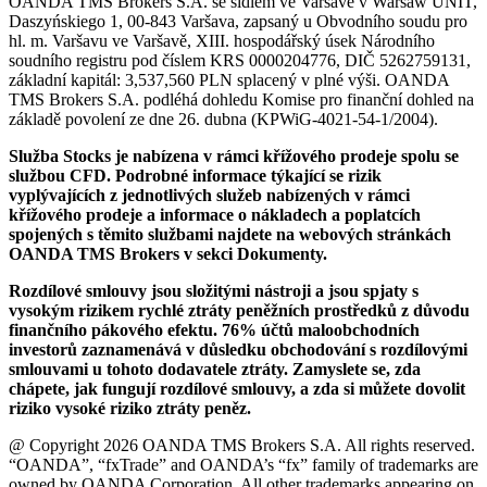
OANDA TMS Brokers S.A. se sídlem ve Varšavě v Warsaw UNIT,
Daszyńskiego 1, 00-843 Varšava, zapsaný u Obvodního soudu pro
hl. m. Varšavu ve Varšavě, XIII. hospodářský úsek Národního
soudního registru pod číslem KRS 0000204776, DIČ 5262759131,
základní kapitál: 3,537,560 PLN splacený v plné výši. OANDA
TMS Brokers S.A. podléhá dohledu Komise pro finanční dohled na
základě povolení ze dne 26. dubna (KPWiG-4021-54-1/2004).
Služba Stocks je nabízena v rámci křížového prodeje spolu se
službou CFD. Podrobné informace týkající se rizik
vyplývajících z jednotlivých služeb nabízených v rámci
křížového prodeje a informace o nákladech a poplatcích
spojených s těmito službami najdete na webových stránkách
OANDA TMS Brokers v sekci Dokumenty.
Rozdílové smlouvy jsou složitými nástroji a jsou spjaty s
vysokým rizikem rychlé ztráty peněžních prostředků z důvodu
finančního pákového efektu. 76% účtů maloobchodních
investorů zaznamenává v důsledku obchodování s rozdílovými
smlouvami u tohoto dodavatele ztráty. Zamyslete se, zda
chápete, jak fungují rozdílové smlouvy, a zda si můžete dovolit
riziko vysoké riziko ztráty peněz.
@ Copyright 2026 OANDA TMS Brokers S.A. All rights reserved.
“OANDA”, “fxTrade” and OANDA’s “fx” family of trademarks are
owned by OANDA Corporation. All other trademarks appearing on