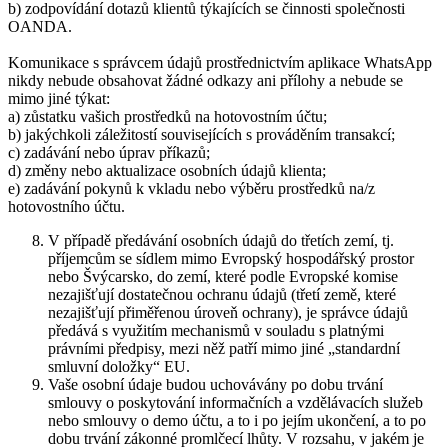
b) zodpovídání dotazů klientů týkajících se činnosti společnosti
OANDA.
Komunikace s správcem údajů prostřednictvím aplikace WhatsApp
nikdy nebude obsahovat žádné odkazy ani přílohy a nebude se
mimo jiné týkat:
a) zůstatku vašich prostředků na hotovostním účtu;
b) jakýchkoli záležitostí souvisejících s prováděním transakcí;
c) zadávání nebo úprav příkazů;
d) změny nebo aktualizace osobních údajů klienta;
e) zadávání pokynů k vkladu nebo výběru prostředků na/z
hotovostního účtu.
V případě předávání osobních údajů do třetích zemí, tj.
příjemcům se sídlem mimo Evropský hospodářský prostor
nebo Švýcarsko, do zemí, které podle Evropské komise
nezajišťují dostatečnou ochranu údajů (třetí země, které
nezajišťují přiměřenou úroveň ochrany), je správce údajů
předává s využitím mechanismů v souladu s platnými
právními předpisy, mezi něž patří mimo jiné „standardní
smluvní doložky“ EU.
Vaše osobní údaje budou uchovávány po dobu trvání
smlouvy o poskytování informačních a vzdělávacích služeb
nebo smlouvy o demo účtu, a to i po jejím ukončení, a to po
dobu trvání zákonné promlčecí lhůty. V rozsahu, v jakém je