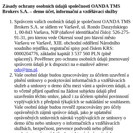
Zásady ochrany osobních údajů společnosti OANDA TMS
Brokers S.A. – demo účet, informační a vzdělávací služby
Správcem vašich osobních údajů je společnost OANDA TMS
Brokers S.A. se sídlem ve Varšavě, ul. Rondo Daszyńskiego
1, 00-843 Varšava, NIP (daňové identifikační číslo): 526-275-
91-31, pro kterou vede Okresní soud pro hlavní město
Varšavu ve Varšavě, XIII. obchodní oddělení Národního
soudního rejstříku, registrační spisy pod číslem KRS:
0000204776, základní kapitál 3 537 560 PLN (plně
splacený). Pověřenec pro ochranu osobních údajů jmenovaný
správcem údajů je k dispozici na e-mailové adrese:
odo@tms.pl
.
Vaše osobní údaje budou zpracovávány za účelem uzavření a
plnění smlouvy o poskytování informačních a vzdělávacích
služeb a smlouvy o demo účtu mezi vámi a správcem údajů, a
to včetně přijetí opatření na žádost subjektu údajů před
uzavřením těchto smluv, jakož i za účelem splnění povinností
vyplývajících z předpisů týkajících se nakládání se souhlasem.
Vaše osobní údaje budou rovněž zpracovávány pro účely
oprávněných zájmů správce údajů, jako je uplatnění
oprávněných smluvních nároků vyplývajících ze smlouvy o
demo účtu nebo smlouvy o informačních a vzdělávacích
službách, bezpečnost, prevence podvodů nebo přímý