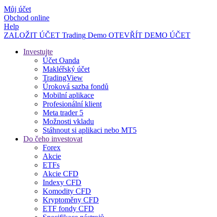
Můj účet
Obchod online
Help
ZALOŽIT ÚČET
Trading
Demo
OTEVŘÍT DEMO ÚČET
Investujte
Účet Oanda
Makléřský účet
TradingView
Úroková sazba fondů
Mobilní aplikace
Profesionální klient
Meta trader 5
Možnosti vkladu
Stáhnout si aplikaci nebo MT5
Do čeho investovat
Forex
Akcie
ETFs
Akcie CFD
Indexy CFD
Komodity CFD
Kryptoměny CFD
ETF fondy CFD