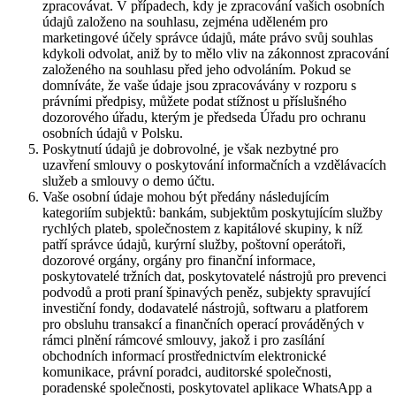
zpracovávat. V případech, kdy je zpracování vašich osobních
údajů založeno na souhlasu, zejména uděleném pro
marketingové účely správce údajů, máte právo svůj souhlas
kdykoli odvolat, aniž by to mělo vliv na zákonnost zpracování
založeného na souhlasu před jeho odvoláním. Pokud se
domníváte, že vaše údaje jsou zpracovávány v rozporu s
právními předpisy, můžete podat stížnost u příslušného
dozorového úřadu, kterým je předseda Úřadu pro ochranu
osobních údajů v Polsku.
Poskytnutí údajů je dobrovolné, je však nezbytné pro
uzavření smlouvy o poskytování informačních a vzdělávacích
služeb a smlouvy o demo účtu.
Vaše osobní údaje mohou být předány následujícím
kategoriím subjektů: bankám, subjektům poskytujícím služby
rychlých plateb, společnostem z kapitálové skupiny, k níž
patří správce údajů, kurýrní služby, poštovní operátoři,
dozorové orgány, orgány pro finanční informace,
poskytovatelé tržních dat, poskytovatelé nástrojů pro prevenci
podvodů a proti praní špinavých peněz, subjekty spravující
investiční fondy, dodavatelé nástrojů, softwaru a platforem
pro obsluhu transakcí a finančních operací prováděných v
rámci plnění rámcové smlouvy, jakož i pro zasílání
obchodních informací prostřednictvím elektronické
komunikace, právní poradci, auditorské společnosti,
poradenské společnosti, poskytovatel aplikace WhatsApp a