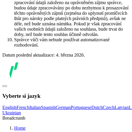
zpracování údajů založeno na oprávněném zájmu správce,
budou údaje zpracovávány po dobu nezbytnou k prosazování
těchto oprávněných zájmů (zejména do uplynutí promlčecích
lhůt pro nároky podle platných právních předpisů), avšak ne
déle, než bude uznána námitka. Pokud je však zpracování
vašich osobních údajů založeno na souhlasu, bude trvat do
doby, než bude tento souhlas účinně odvolán.
Správce vůči vám nebude používat automatizované
rozhodování.
Datum poslední aktualizace: 4. března 2026.
Vyberte si jazyk
English
French
Italian
Spanish
German
Portuguese
Dutch
Czech
Latvian
L
Ukrainian
Breadcrumb
Home