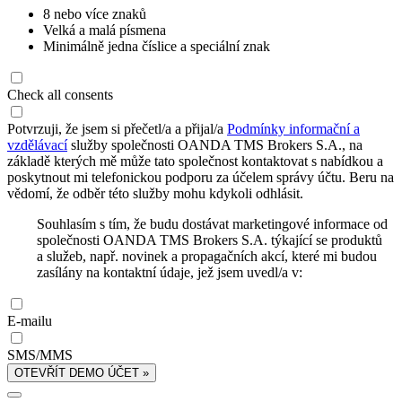
8 nebo více znaků
Velká a malá písmena
Minimálně jedna číslice a speciální znak
Check all consents
Potvrzuji, že jsem si přečetl/a a přijal/a
Podmínky informační a
vzdělávací
služby společnosti OANDA TMS Brokers S.A., na
základě kterých mě může tato společnost kontaktovat s nabídkou a
poskytnout mi telefonickou podporu za účelem správy účtu. Beru na
vědomí, že odběr této služby mohu kdykoli odhlásit.
Souhlasím s tím, že budu dostávat marketingové informace od
společnosti OANDA TMS Brokers S.A. týkající se produktů
a služeb, např. novinek a propagačních akcí, které mi budou
zasílány na kontaktní údaje, jež jsem uvedl/a v:
E-mailu
SMS/MMS
OTEVŘÍT DEMO ÚČET »