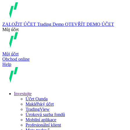
ZALOŽIT ÚČET
Trading
Demo
OTEVŘÍT DEMO ÚČET
Můj účet
Můj účet
Obchod online
Help
Investujte
Účet Oanda
Makléřský účet
TradingView
Úroková sazba fondů
Mobilní aplikace
Profesionální klient