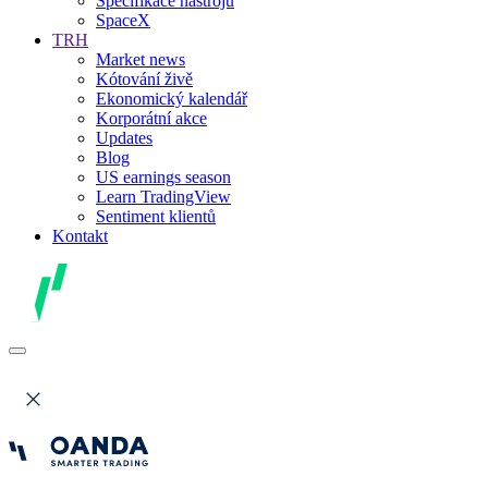
Specifikace nástrojů
SpaceX
TRH
Market news
Kótování živě
Ekonomický kalendář
Korporátní akce
Updates
Blog
US earnings season
Learn TradingView
Sentiment klientů
Kontakt