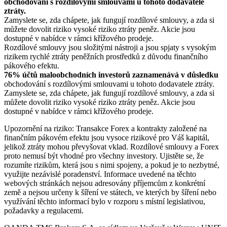
obchodování s rozdílovými smlouvami u tohoto dodavatele
ztráty.
Zamyslete se, zda chápete, jak fungují rozdílové smlouvy, a zda si
můžete dovolit riziko vysoké riziko ztráty peněz. Akcie jsou
dostupné v nabídce v rámci křížového prodeje.
Rozdílové smlouvy jsou složitými nástroji a jsou spjaty s vysokým
rizikem rychlé ztráty peněžních prostředků z důvodu finančního
pákového efektu.
76% účtů maloobchodních investorů zaznamenává v důsledku
obchodování s rozdílovými smlouvami u tohoto dodavatele ztráty.
Zamyslete se, zda chápete, jak fungují rozdílové smlouvy, a zda si
můžete dovolit riziko vysoké riziko ztráty peněz. Akcie jsou
dostupné v nabídce v rámci křížového prodeje.
Upozornění na riziko: Transakce Forex a kontrakty založené na
finančním pákovém efektu jsou vysoce rizikové pro Váš kapitál,
jelikož ztráty mohou převyšovat vklad. Rozdílové smlouvy a Forex
proto nemusí být vhodné pro všechny investory. Ujistěte se, že
rozumíte rizikům, která jsou s nimi spojeny, a pokud je to nezbytné,
využijte nezávislé poradenství. Informace uvedené na těchto
webových stránkách nejsou adresovány příjemcům z konkrétní
země a nejsou určeny k šíření ve státech, ve kterých by šíření nebo
využívání těchto informací bylo v rozporu s místní legislativou,
požadavky a regulacemi.