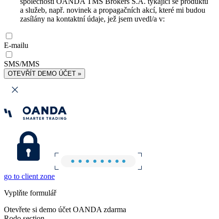
společnosti OANDA TMS Brokers S.A. týkající se produktů
a služeb, např. novinek a propagačních akcí, které mi budou
zasílány na kontaktní údaje, jež jsem uvedl/a v:
E-mailu
SMS/MMS
OTEVŘÍT DEMO ÚČET »
go to client zone
Vyplňte formulář
Otevřete si demo účet OANDA zdarma
Rodo section