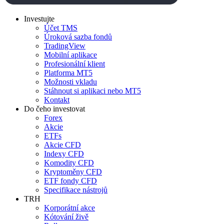
Investujte
Účet TMS
Úroková sazba fondů
TradingView
Mobilní aplikace
Profesionální klient
Platforma MT5
Možnosti vkladu
Stáhnout si aplikaci nebo MT5
Kontakt
Do čeho investovat
Forex
Akcie
ETFs
Akcie CFD
Indexy CFD
Komodity CFD
Kryptoměny CFD
ETF fondy CFD
Specifikace nástrojů
TRH
Korporátní akce
Kótování živě