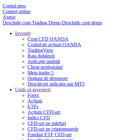
Contul meu
Comerț online
Ajutor
Deschide cont
Trading
Demo
Deschide cont demo
Investiți
Cont CFD OANDA
Contul de acțiuni OANDA
TradingView
Rata dobânzii
Aplicație mobilă
Client profesional
Meta trader 5
Opțiuni de depunere
Descărcați aplicația sau MT5
Unde să investești
Forex
Acțiuni
ETFs
Acțiuni CFD-uri
Indici CFD
CFD-uri pe mărfuri
CFD-uri pe criptomonede
Fonduri ETF CFD-uri