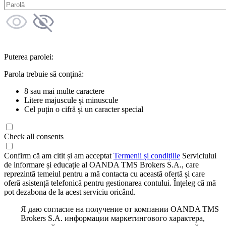
Puterea parolei:
Parola trebuie să conțină:
8 sau mai multe caractere
Litere majuscule și minuscule
Cel puțin o cifră și un caracter special
Check all consents
Confirm că am citit și am acceptat
Termenii și condițiile
Serviciului
de informare și educație al OANDA TMS Brokers S.A., care
reprezintă temeiul pentru a mă contacta cu această ofertă și care
oferă asistență telefonică pentru gestionarea contului. Înțeleg că mă
pot dezabona de la acest serviciu oricând.
Я даю согласие на получение от компании OANDA TMS
Brokers S.A. информации маркетингового характера,