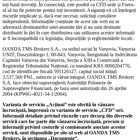
toți banii investiți. În consecință, este posibil ca CFD-urile și Forex-
ul să nu fie potrivite pentru toți investitorii. Asigurați-vă că înțelegeți
riscurile implicate și, dacă este necesar, solicitați consiliere
independentă. Informațiile conținute de acest site web nu se
adresează destinatarilor unei anumite țări și nu sunt destinate
distribuirii în țări în care distribuirea sau utilizarea acestor informații
ar fi incompatibilă cu legislația, dispozițiile și reglementările locale.
OANDA TMS Brokers S.A., cu sediul social în Varșovia, Varșovia
UNIT, Daszyńskiego 1, 00-843, Varșovia, înregistrată la Judecătoria
Capitalei Varșovia din Varșovia, Secția a XIII-a Comercială a
Registrului Tribunalului Național, cu numărul KRS 0000204776,
cod de identificare fiscală 595126127, capital social inițial:
3.537,560 PNL, subscris și vărsat integral. OANDA TMS Brokers
S.A. face obiectul supravegherii Autorității Poloneze de
Supraveghere Financiară, pe baza unei autorizații din 26 aprilie
2004 (KPWiG-4021-54-1/2004).
Varianta de serviciu „Acțiuni” este oferită în vânzare
încrucișată, împreună cu varianta de serviciu „CFD”-uri.
Informații detaliate privind riscurile care decurg din diversele
servicii care fac parte din vânzarea încrucișată, precum și
informații privind costurile și comisioanele asociate acestor
servicii, sunt disponibile pe site-ul web al OANDA TMS
Brokers, în secțiunea „Documente”.