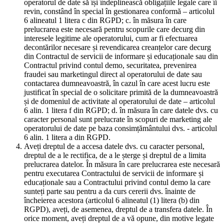
operatorul de date să își îndeplinească obligațiile legale care îi
revin, constând în special în gestionarea conformă – articolul
6 alineatul 1 litera c din RGPD; c. în măsura în care
prelucrarea este necesară pentru scopurile care decurg din
interesele legitime ale operatorului, cum ar fi efectuarea
decontărilor necesare și revendicarea creanțelor care decurg
din Contractul de servicii de informare și educaționale sau din
Contractul privind contul demo, securitatea, prevenirea
fraudei sau marketingul direct al operatorului de date sau
contactarea dumneavoastră, în cazul în care acest lucru este
justificat în special de o solicitare primită de la dumneavoastră
și de domeniul de activitate al operatorului de date – articolul
6 alin. 1 litera f din RGPD; d. în măsura în care datele dvs. cu
caracter personal sunt prelucrate în scopuri de marketing ale
operatorului de date pe baza consimțământului dvs. - articolul
6 alin. 1 litera a din RGPD.
Aveți dreptul de a accesa datele dvs. cu caracter personal,
dreptul de a le rectifica, de a le șterge și dreptul de a limita
prelucrarea datelor. În măsura în care prelucrarea este necesară
pentru executarea Contractului de servicii de informare și
educaționale sau a Contractului privind contul demo la care
sunteți parte sau pentru a da curs cererii dvs. înainte de
încheierea acestora (articolul 6 alineatul (1) litera (b) din
RGPD), aveți, de asemenea, dreptul de a transfera datele. În
orice moment, aveți dreptul de a vă opune, din motive legate