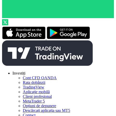
Investiți
Cont CFD OANDA
Rata dobânzii
TradingView
Aplicație mobilă
Client profesional
MetaTrader 5
Opțiuni de depunere
Descărcați aplicația sau MT5
Contact