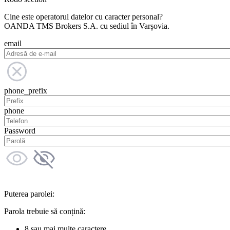
Cine este operatorul datelor cu caracter personal?
OANDA TMS Brokers S.A. cu sediul în Varșovia.
email
phone_prefix
phone
Password
Puterea parolei:
Parola trebuie să conțină:
8 sau mai multe caractere