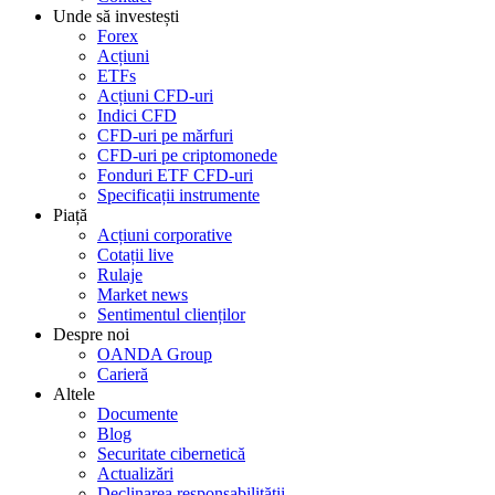
Unde să investești
Forex
Acțiuni
ETFs
Acțiuni CFD-uri
Indici CFD
CFD-uri pe mărfuri
CFD-uri pe criptomonede
Fonduri ETF CFD-uri
Specificații instrumente
Piață
Acțiuni corporative
Cotații live
Rulaje
Market news
Sentimentul clienților
Despre noi
OANDA Group
Carieră
Altele
Documente
Blog
Securitate cibernetică
Actualizări
Declinarea responsabilității