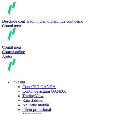
Deschide cont
Trading
Demo
Deschide cont demo
Contul meu
Contul meu
Comerț online
Ajutor
Investiți
Cont CFD OANDA
Contul de acțiuni OANDA
TradingView
Rata dobânzii
Aplicație mobilă
Client profesional