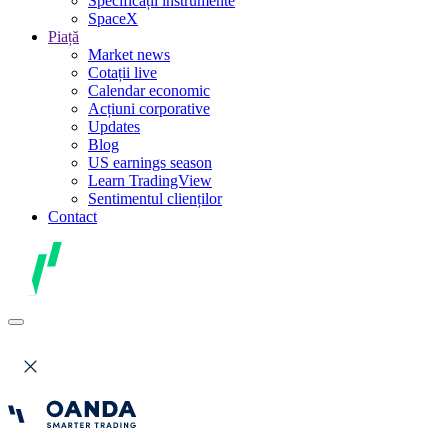
Specificații instrumente
SpaceX
Piață
Market news
Cotații live
Calendar economic
Acțiuni corporative
Updates
Blog
US earnings season
Learn TradingView
Sentimentul clienților
Contact