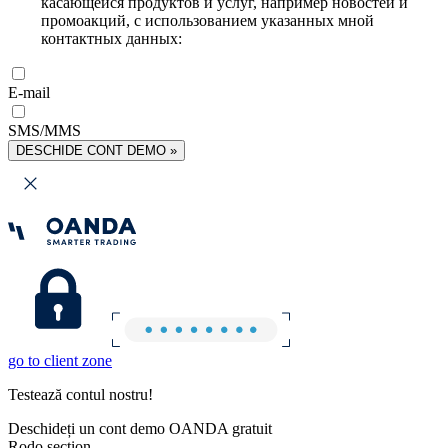
касающейся продуктов и услуг, например новостей и
промоакций, с использованием указанных мной
контактных данных:
E-mail
SMS/MMS
DESCHIDE CONT DEMO »
go to client zone
Testează contul nostru!
Deschideți un cont demo OANDA gratuit
Rodo section