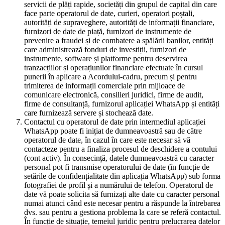
servicii de plăți rapide, societăți din grupul de capital din care
face parte operatorul de date, curieri, operatori poștali,
autorități de supraveghere, autorități de informații financiare,
furnizori de date de piață, furnizori de instrumente de
prevenire a fraudei și de combatere a spălării banilor, entități
care administrează fonduri de investiții, furnizori de
instrumente, software și platforme pentru deservirea
tranzacțiilor și operațiunilor financiare efectuate în cursul
punerii în aplicare a Acordului-cadru, precum și pentru
trimiterea de informații comerciale prin mijloace de
comunicare electronică, consilieri juridici, firme de audit,
firme de consultanță, furnizorul aplicației WhatsApp și entități
care furnizează servere și stochează date.
Contactul cu operatorul de date prin intermediul aplicației
WhatsApp poate fi inițiat de dumneavoastră sau de către
operatorul de date, în cazul în care este necesar să vă
contacteze pentru a finaliza procesul de deschidere a contului
(cont activ). În consecință, datele dumneavoastră cu caracter
personal pot fi transmise operatorului de date (în funcție de
setările de confidențialitate din aplicația WhatsApp) sub forma
fotografiei de profil și a numărului de telefon. Operatorul de
date vă poate solicita să furnizați alte date cu caracter personal
numai atunci când este necesar pentru a răspunde la întrebarea
dvs. sau pentru a gestiona problema la care se referă contactul.
În funcție de situație, temeiul juridic pentru prelucrarea datelor