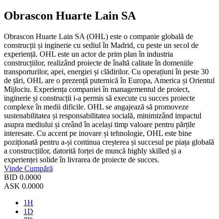
Obrascon Huarte Lain SA
Obrascon Huarte Lain SA (OHL) este o companie globală de
construcții și inginerie cu sediul în Madrid, cu peste un secol de
experiență. OHL este un actor de prim plan în industria
construcțiilor, realizând proiecte de înaltă calitate în domeniile
transporturilor, apei, energiei și clădirilor. Cu operațiuni în peste 30
de țări, OHL are o prezență puternică în Europa, America și Orientul
Mijlociu. Experiența companiei în managementul de proiect,
inginerie și construcții i-a permis să execute cu succes proiecte
complexe în medii dificile. OHL se angajează să promoveze
sustenabilitatea și responsabilitatea socială, minimizând impactul
asupra mediului și creând în același timp valoare pentru părțile
interesate. Cu accent pe inovare și tehnologie, OHL este bine
poziționată pentru a-și continua creșterea și succesul pe piața globală
a construcțiilor, datorită forței de muncă highly skilled și a
experienței solide în livrarea de proiecte de succes.
Vinde
Cumpără
BID
0.0000
ASK
0.0000
1H
1D