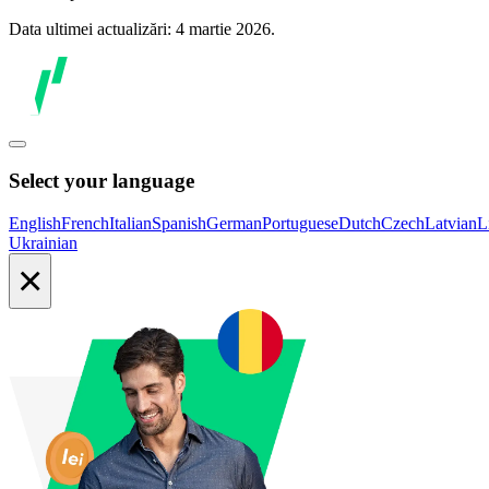
Data ultimei actualizări: 4 martie 2026.
Select your language
English
French
Italian
Spanish
German
Portuguese
Dutch
Czech
Latvian
L
Ukrainian
×