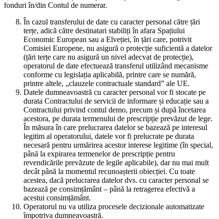
fonduri în/din Contul de numerar.
În cazul transferului de date cu caracter personal către țări
terțe, adică către destinatari stabiliți în afara Spațiului
Economic European sau a Elveției, în țări care, potrivit
Comisiei Europene, nu asigură o protecție suficientă a datelor
(țări terțe care nu asigură un nivel adecvat de protecție),
operatorul de date efectuează transferul utilizând mecanisme
conforme cu legislația aplicabilă, printre care se numără,
printre altele, „clauzele contractuale standard” ale UE.
Datele dumneavoastră cu caracter personal vor fi stocate pe
durata Contractului de servicii de informare și educație sau a
Contractului privind contul demo, precum și după încetarea
acestora, pe durata termenului de prescripție prevăzut de lege.
În măsura în care prelucrarea datelor se bazează pe interesul
legitim al operatorului, datele vor fi prelucrate pe durata
necesară pentru urmărirea acestor interese legitime (în special,
până la expirarea termenelor de prescripție pentru
revendicările prevăzute de legile aplicabile), dar nu mai mult
decât până la momentul recunoașterii obiecției. Cu toate
acestea, dacă prelucrarea datelor dvs. cu caracter personal se
bazează pe consimțământ – până la retragerea efectivă a
acestui consimțământ.
Operatorul nu va utiliza procesele decizionale automatizate
împotriva dumneavoastră.