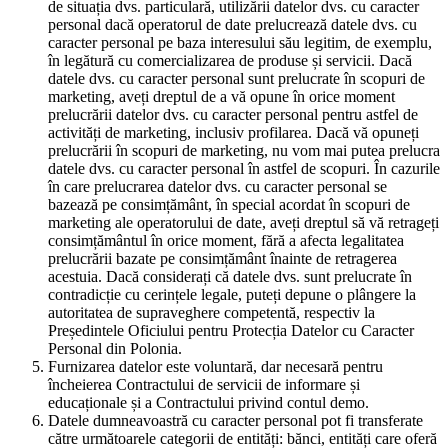
de situația dvs. particulară, utilizării datelor dvs. cu caracter
personal dacă operatorul de date prelucrează datele dvs. cu
caracter personal pe baza interesului său legitim, de exemplu,
în legătură cu comercializarea de produse și servicii. Dacă
datele dvs. cu caracter personal sunt prelucrate în scopuri de
marketing, aveți dreptul de a vă opune în orice moment
prelucrării datelor dvs. cu caracter personal pentru astfel de
activități de marketing, inclusiv profilarea. Dacă vă opuneți
prelucrării în scopuri de marketing, nu vom mai putea prelucra
datele dvs. cu caracter personal în astfel de scopuri. În cazurile
în care prelucrarea datelor dvs. cu caracter personal se
bazează pe consimțământ, în special acordat în scopuri de
marketing ale operatorului de date, aveți dreptul să vă retrageți
consimțământul în orice moment, fără a afecta legalitatea
prelucrării bazate pe consimțământ înainte de retragerea
acestuia. Dacă considerați că datele dvs. sunt prelucrate în
contradicție cu cerințele legale, puteți depune o plângere la
autoritatea de supraveghere competentă, respectiv la
Președintele Oficiului pentru Protecția Datelor cu Caracter
Personal din Polonia.
Furnizarea datelor este voluntară, dar necesară pentru
încheierea Contractului de servicii de informare și
educaționale și a Contractului privind contul demo.
Datele dumneavoastră cu caracter personal pot fi transferate
către următoarele categorii de entități: bănci, entități care oferă