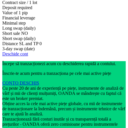
Contract size / 1 lot
Deposit required
Value of 1 pip
Financial leverage
Minimal step
Long swap (daily)
Short sale
NO
Short swap (daily)
Distance SL and TP
0
3-day swap (date)
Deschide cont
Începe să tranzacționezi acum cu deschiderea rapidă a contului.
Înscrie-te acum pentru a tranzacționa pe cele mai active piețe
CONTO DESCHIS
Cu peste 20 de ani de experiență pe piețe, instrumente de analiză de
vârf și mii de clienți mulțumiți, OANDA se mândrește cu faptul că
este un broker premiat.
Obține acces la cele mai active piețe globale, cu mii de instrumente
de tranzacționare la îndemână, precum și instrumente tehnice de vârf
care te ajută în analiză.
Tranzacționează fără costuri inutile și cu transparență totală a
prețurilor - OANDA oferă zero comisioane pentru instrumentele