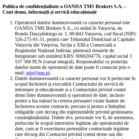
Politica de confidențialitate a OANDA TMS Brokers S.A. –
Cont demo, informații și servicii educaționale
Operatorul datelor dumneavoastră cu caracter personal este
OANDA TMS Brokers S.A., cu sediul în Varșovia, str.
Rondo Daszyńskiego nr. 1, 00-843 Varșovia, cod fiscal (NIP):
526-275-91-31, pentru care Tribunalul Districtual al Capitalei
Varșovia din Varșovia, Secția a XIII-a Comercială a
Registrului Național Judiciar, păstrează dosarele de
înregistrare sub numărul KRS: 0000204776, capital social 3
537 560 PLN (varsat integral). Responsabilul cu protecția
datelor numit de operatorul de date poate fi contactat prin e-
mail:
odo@tms.pl
.
Datele dumneavoastră cu caracter personal vor fi prelucrate în
scopul încheierii și executării Contractului de servicii de
informare și educaționale și a Contractului privind contul
demo între dumneavoastră și operatorul de date, inclusiv
pentru a lua măsuri la cererea persoanei vizate înainte de
încheierea acestor contracte, precum și pentru a îndeplini
obligațiile care decurg din reglementările privind gestionarea
consimțământului. Datele dvs. personale vor fi, de asemenea,
prelucrate în scopul intereselor legitime ale operatorului de
date, cum ar fi exercitarea pretențiilor contractuale legitime
care decurg din Contractul privind contul demo sau din