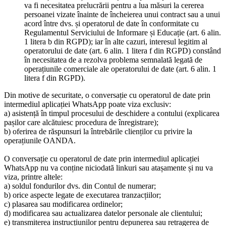
va fi necesitatea prelucrării pentru a lua măsuri la cererea
persoanei vizate înainte de încheierea unui contract sau a unui
acord între dvs. și operatorul de date în conformitate cu
Regulamentul Serviciului de Informare și Educație (art. 6 alin.
1 litera b din RGPD); iar în alte cazuri, interesul legitim al
operatorului de date (art. 6 alin. 1 litera f din RGPD) constând
în necesitatea de a rezolva problema semnalată legată de
operațiunile comerciale ale operatorului de date (art. 6 alin. 1
litera f din RGPD).
Din motive de securitate, o conversație cu operatorul de date prin
intermediul aplicației WhatsApp poate viza exclusiv:
a) asistență în timpul procesului de deschidere a contului (explicarea
pașilor care alcătuiesc procedura de înregistrare);
b) oferirea de răspunsuri la întrebările clienților cu privire la
operațiunile OANDA.
O conversație cu operatorul de date prin intermediul aplicației
WhatsApp nu va conține niciodată linkuri sau atașamente și nu va
viza, printre altele:
a) soldul fondurilor dvs. din Contul de numerar;
b) orice aspecte legate de executarea tranzacțiilor;
c) plasarea sau modificarea ordinelor;
d) modificarea sau actualizarea datelor personale ale clientului;
e) transmiterea instrucțiunilor pentru depunerea sau retragerea de