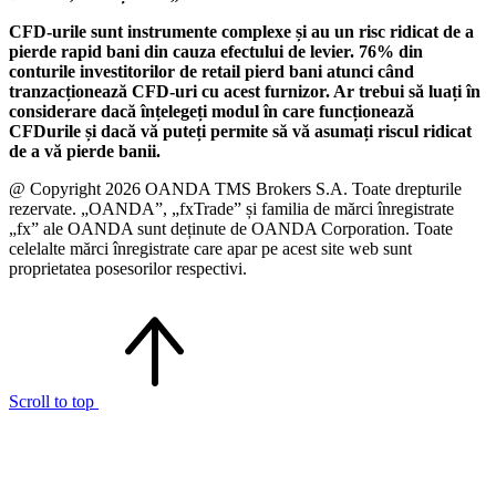
CFD-urile sunt instrumente complexe și au un risc ridicat de a
pierde rapid bani din cauza efectului de levier. 76% din
conturile investitorilor de retail pierd bani atunci când
tranzacționează CFD-uri cu acest furnizor. Ar trebui să luați în
considerare dacă înțelegeți modul în care funcționează
CFDurile și dacă vă puteți permite să vă asumați riscul ridicat
de a vă pierde banii.
@ Copyright 2026 OANDA TMS Brokers S.A. Toate drepturile
rezervate. „OANDA”, „fxTrade” și familia de mărci înregistrate
„fx” ale OANDA sunt deținute de OANDA Corporation. Toate
celelalte mărci înregistrate care apar pe acest site web sunt
proprietatea posesorilor respectivi.
Scroll to top