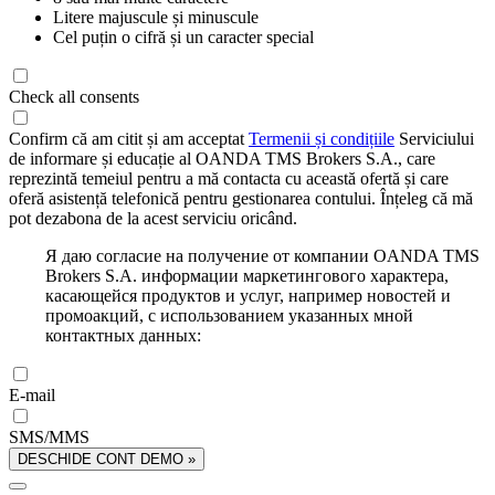
Litere majuscule și minuscule
Cel puțin o cifră și un caracter special
Check all consents
Confirm că am citit și am acceptat
Termenii și condițiile
Serviciului
de informare și educație al OANDA TMS Brokers S.A., care
reprezintă temeiul pentru a mă contacta cu această ofertă și care
oferă asistență telefonică pentru gestionarea contului. Înțeleg că mă
pot dezabona de la acest serviciu oricând.
Я даю согласие на получение от компании OANDA TMS
Brokers S.A. информации маркетингового характера,
касающейся продуктов и услуг, например новостей и
промоакций, с использованием указанных мной
контактных данных:
E-mail
SMS/MMS
DESCHIDE CONT DEMO »