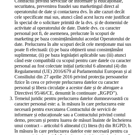
Contractul privind serviciile de informare și educaționale,
securitatea, prevenirea fraudei sau marketingul direct al
operatorului de date și contactarea dvs. în alte cazuri decât
cele specificate mai sus, atunci când acest lucru este justificat
în special de o solicitare primită de la dvs. și de domeniul de
activitate al operatorului de date. Datele dvs. cu caracter
personal pot fi, de asemenea, prelucrate în scopuri de
marketing pe baza consimțământului acordat Operatorului de
date. Prelucrarea în alte scopuri decât cele menționate mai sus
poate fi efectuată: (i) pe baza obținerii unui consimțământ
suplimentar, (ii) pe baza legislației aplicabile sau (iii) atunci
când este compatibilă cu scopul pentru care datele cu caracter
personal au fost colectate inițial (articolul 6 alineatul (4) din
Regulamentul (UE) 2016/679 al Parlamentului European și al
Consiliului din 27 aprilie 2016 privind protecția persoanelor
fizice în ceea ce privește prelucrarea datelor cu caracter
personal și libera circulație a acestor date și de abrogare a
Directivei 95/46/CE, denumit în continuare „RGPD”).
Temeiul juridic pentru prelucrarea datelor dumneavoastră cu
caracter personal este: a. în măsura în care prelucrarea este
necesară pentru executarea Contractului de servicii de
informare și educaționale sau a Contractului privind contul
demo, precum și pentru luarea de măsuri înainte de încheierea
unui contract – articolul 6 alineatul (1) litera (b) din RGPD; b.
în măsura în care prelucrarea datelor este necesară pentru ca