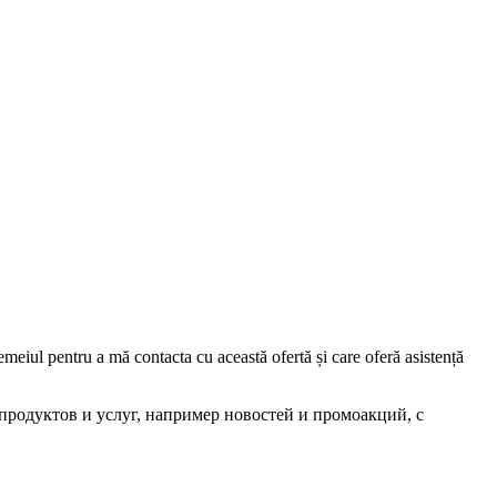
iul pentru a mă contacta cu această ofertă și care oferă asistență
родуктов и услуг, например новостей и промоакций, с