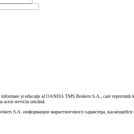
 informare și educație al OANDA TMS Brokers S.A., care reprezintă teme
a acest serviciu oricând.
kers S.A. информации маркетингового характера, касающейся п