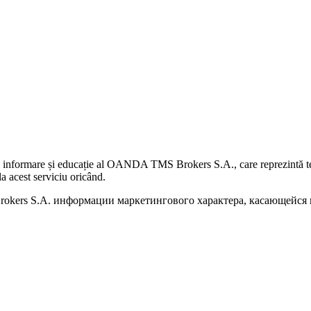
 informare și educație al OANDA TMS Brokers S.A., care reprezintă teme
a acest serviciu oricând.
kers S.A. информации маркетингового характера, касающейся п