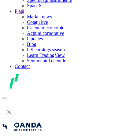
Specificații instrumente
SpaceX
Piață
Market news
Cotații live
Calendar economic
Acțiuni corporative
Updates
Blog
US earnings season
Learn TradingView
Sentimentul clienților
Contact