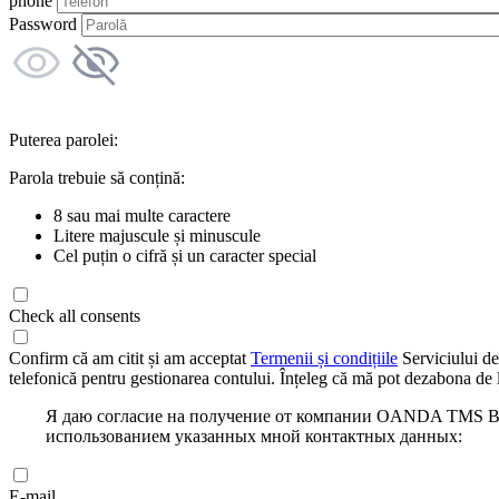
phone
Password
Puterea parolei:
Parola trebuie să conțină:
8 sau mai multe caractere
Litere majuscule și minuscule
Cel puțin o cifră și un caracter special
Check all consents
Confirm că am citit și am acceptat
Termenii și condițiile
Serviciului de
telefonică pentru gestionarea contului. Înțeleg că mă pot dezabona de l
Я даю согласие на получение от компании OANDA TMS Bro
использованием указанных мной контактных данных:
E-mail