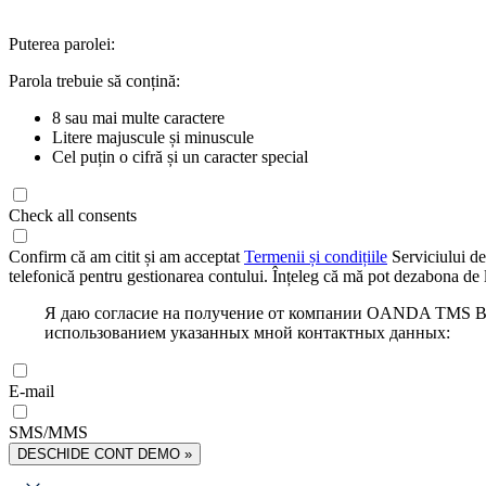
Puterea parolei:
Parola trebuie să conțină:
8 sau mai multe caractere
Litere majuscule și minuscule
Cel puțin o cifră și un caracter special
Check all consents
Confirm că am citit și am acceptat
Termenii și condițiile
Serviciului de
telefonică pentru gestionarea contului. Înțeleg că mă pot dezabona de l
Я даю согласие на получение от компании OANDA TMS Bro
использованием указанных мной контактных данных:
E-mail
SMS/MMS
DESCHIDE CONT DEMO »