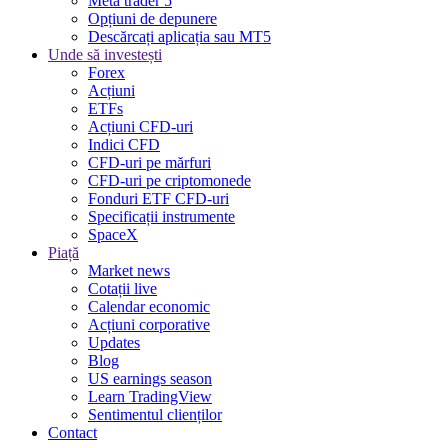
Meta trader 5
Opțiuni de depunere
Descărcați aplicația sau MT5
Unde să investești
Forex
Acțiuni
ETFs
Acțiuni CFD-uri
Indici CFD
CFD-uri pe mărfuri
CFD-uri pe criptomonede
Fonduri ETF CFD-uri
Specificații instrumente
SpaceX
Piață
Market news
Cotații live
Calendar economic
Acțiuni corporative
Updates
Blog
US earnings season
Learn TradingView
Sentimentul clienților
Contact