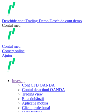
Deschide cont
Trading
Demo
Deschide cont demo
Contul meu
Contul meu
Comerț online
Ajutor
Investiți
Cont CFD OANDA
Contul de acțiuni OANDA
TradingView
Rata dobânzii
Aplicație mobilă
Client profesional