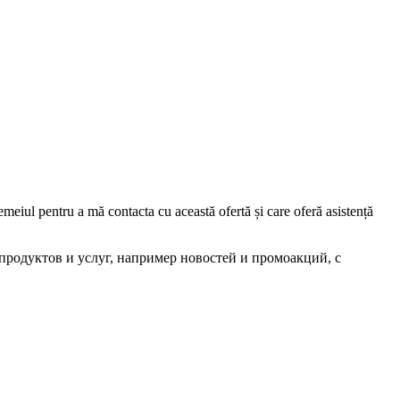
iul pentru a mă contacta cu această ofertă și care oferă asistență
родуктов и услуг, например новостей и промоакций, с