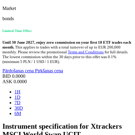
Market
bonds
Limited-Time Offer:
Until 30 June 2027, enjoy zero commission on your first 10 ETF trades each
month.
This applies to trades with a total turnover of up to EUR 200,000
monthly. Please review the promotional
Terms and Conditions
for full details.
The lowest commission within the 30 days prior to this offer was 0.1%
(minimum 5 PLN / 1 USD / 1 EUR).
Pārdošanas cena
Pirkšanas cena
BID
0.0000
ASK
0.0000
1H
1D
7D
30D
6M
Instrument specification for Xtrackers
MSCI World Swap UCIT