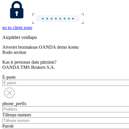
go to client zone
Aizpildiet veidlapu
Atveriet bezmaksas OANDA demo kontu
Rodo section
Kas ir personas datu pārzinis?
OANDA TMS Brokers S.A.
E-pasts
phone_prefix
Tālruņa numurs
Parole