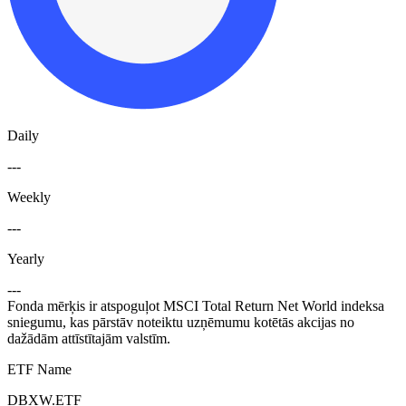
Daily
---
Weekly
---
Yearly
---
Fonda mērķis ir atspoguļot MSCI Total Return Net World indeksa
sniegumu, kas pārstāv noteiktu uzņēmumu kotētās akcijas no
dažādām attīstītajām valstīm.
ETF Name
DBXW.ETF