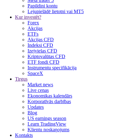
Meta trader 5
Papildini kontu
Lejupielādē lietotni vai MT5
Kur investēt?
Forex
Akcijas
ETFs
Akcijas CFD
Indeksi CFD
Izejvielas CFD
Kriptovalūtas CFD
ETF fondi CFD
Instrumentu specifikācija
SpaceX
Tirgus
Market news
Live cenas
Ekonomikas kalendārs
Korporatīvās darbības
Updates
Blog
US earnings season
Learn TradingView
Klientu noskaņojums
Kontakts