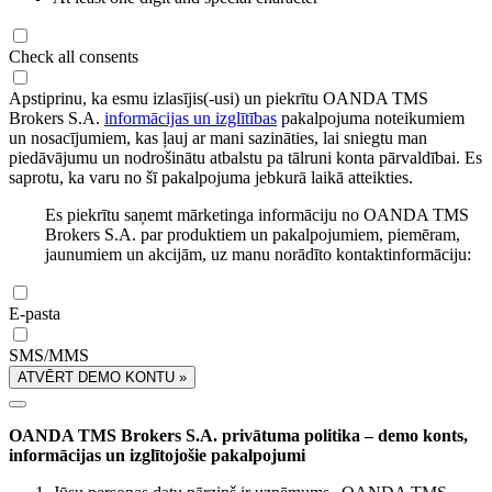
Check all consents
Apstiprinu, ka esmu izlasījis(-usi) un piekrītu OANDA TMS
Brokers S.A.
informācijas un izglītības
pakalpojuma noteikumiem
un nosacījumiem, kas ļauj ar mani sazināties, lai sniegtu man
piedāvājumu un nodrošinātu atbalstu pa tālruni konta pārvaldībai. Es
saprotu, ka varu no šī pakalpojuma jebkurā laikā atteikties.
Es piekrītu saņemt mārketinga informāciju no OANDA TMS
Brokers S.A. par produktiem un pakalpojumiem, piemēram,
jaunumiem un akcijām, uz manu norādīto kontaktinformāciju:
E-pasta
SMS/MMS
ATVĒRT DEMO KONTU »
OANDA TMS Brokers S.A. privātuma politika – demo konts,
informācijas un izglītojošie pakalpojumi