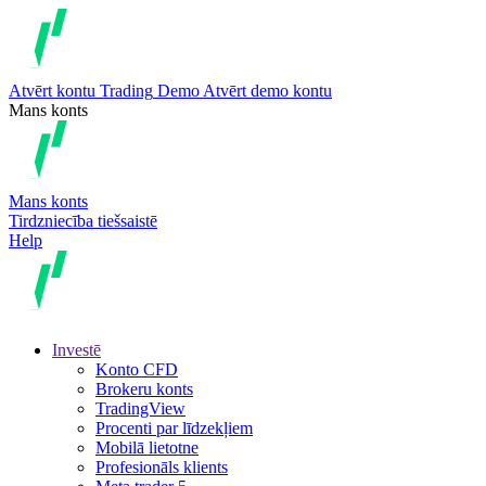
Atvērt kontu
Trading
Demo
Atvērt demo kontu
Mans konts
Mans konts
Tirdzniecība tiešsaistē
Help
Investē
Konto CFD
Brokeru konts
TradingView
Procenti par līdzekļiem
Mobilā lietotne
Profesionāls klients