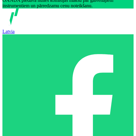
OANDA piedāvā nulles komisijas maksu par galvenajiem
instrumentiem un pārredzamu cenu noteikšanu.
Latvia