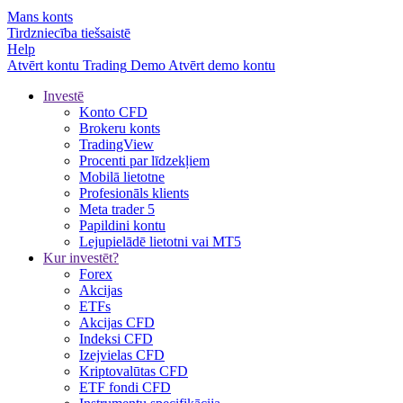
Mans konts
Tirdzniecība tiešsaistē
Help
Atvērt kontu
Trading
Demo
Atvērt demo kontu
Investē
Konto CFD
Brokeru konts
TradingView
Procenti par līdzekļiem
Mobilā lietotne
Profesionāls klients
Meta trader 5
Papildini kontu
Lejupielādē lietotni vai MT5
Kur investēt?
Forex
Akcijas
ETFs
Akcijas CFD
Indeksi CFD
Izejvielas CFD
Kriptovalūtas CFD
ETF fondi CFD