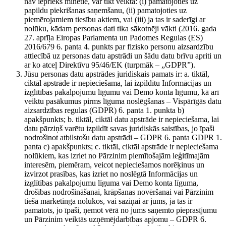
nav iepriekš minētie, var tikt veikta: (i) pamatojoties uz
papildu piekrišanas saņemšanu, (ii) pamatojoties uz
piemērojamiem tiesību aktiem, vai (iii) ja tas ir saderīgi ar
nolūku, kādam personas dati tika sākotnēji vākti (2016. gada
27. aprīļa Eiropas Parlamenta un Padomes Regulas (ES)
2016/679 6. panta 4. punkts par fizisko personu aizsardzību
attiecībā uz personas datu apstrādi un šādu datu brīvu apriti un
ar ko atceļ Direktīvu 95/46/EK (turpmāk – „GDPR”).
Jūsu personas datu apstrādes juridiskais pamats ir: a. tiktāl,
ciktāl apstrāde ir nepieciešama, lai izpildītu Informācijas un
izglītības pakalpojumu līgumu vai Demo konta līgumu, kā arī
veiktu pasākumus pirms līguma noslēgšanas – Vispārīgās datu
aizsardzības regulas (GDPR) 6. panta 1. punkta b)
apakšpunkts; b. tiktāl, ciktāl datu apstrāde ir nepieciešama, lai
datu pārziņš varētu izpildīt savas juridiskās saistības, jo īpaši
nodrošinot atbilstošu datu apstrādi – GDPR 6. panta GDPR 1.
panta c) apakšpunkts; c. tiktāl, ciktāl apstrāde ir nepieciešama
nolūkiem, kas izriet no Pārzinim piemītošajām leģitīmajām
interesēm, piemēram, veicot nepieciešamos norēķinus un
izvirzot prasības, kas izriet no noslēgtā Informācijas un
izglītības pakalpojumu līguma vai Demo konta līguma,
drošības nodrošināšanai, krāpšanas novēršanai vai Pārzinim
tiešā mārketinga nolūkos, vai saziņai ar jums, ja tas ir
pamatots, jo īpaši, ņemot vērā no jums saņemto pieprasījumu
un Pārzinim veiktās uzņēmējdarbības apjomu – GDPR 6.