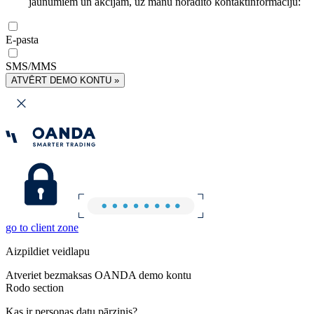
jaunumiem un akcijām, uz manu norādīto kontaktinformāciju:
E-pasta
SMS/MMS
ATVĒRT DEMO KONTU »
go to client zone
Aizpildiet veidlapu
Atveriet bezmaksas OANDA demo kontu
Rodo section
Kas ir personas datu pārzinis?