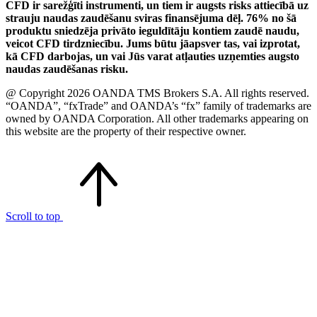
CFD ir sarežģīti instrumenti, un tiem ir augsts risks attiecībā uz
strauju naudas zaudēšanu sviras finansējuma dēļ. 76% no šā
produktu sniedzēja privāto ieguldītāju kontiem zaudē naudu,
veicot CFD tirdzniecību. Jums būtu jāapsver tas, vai izprotat,
kā CFD darbojas, un vai Jūs varat atļauties uzņemties augsto
naudas zaudēšanas risku.
@ Copyright 2026 OANDA TMS Brokers S.A. All rights reserved.
“OANDA”, “fxTrade” and OANDA’s “fx” family of trademarks are
owned by OANDA Corporation. All other trademarks appearing on
this website are the property of their respective owner.
Scroll to top