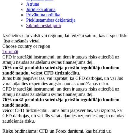
Atruna
Juridiska atruna
Privātuma politika
Piekļūstamības deklarācija
Sīkfailu iestatījumi
Izvēlieties citu valsti vai reģionu, lai redzētu saturu, kas ir specifisks
jūsu atrašanās vietai.
Choose country or region
Turpināt
CFD ir sarežģīti instrumenti, un tiem ir augsts risks attiecībā uz
strauju naudas zaudēšanu sviras finansējuma dēļ.
76% no šā produktu sniedzēja privāto ieguldītāju kontiem
zaudē naudu, veicot CFD tirdzniecību.
Jums būtu jāapsver tas, vai izprotat, kā CFD darbojas, un vai Jūs
varat atļauties uzņemties augsto naudas zaudēšanas risku.
CFD ir sarežģīti instrumenti, un tiem ir augsts risks attiecībā uz
strauju naudas zaudēšanu sviras finansējuma dēļ.
76% no šā produktu sniedzēja privāto ieguldītāju kontiem
zaudē naudu,
veicot CFD tirdzniecību. Jums būtu jāapsver tas, vai izprotat, kā
CFD darbojas, un vai Jūs varat atļauties uzņemties augsto naudas
zaudēšanas risku.
Risku brīdinājums: CFD un Forex darījumi, kas balstīti uz