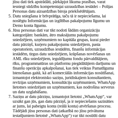
jūsu dati tiek apstrādāti, pārkāpjot likuma prasības, varat
iesniegt sūdzību kompetentajai uzraudzības iestādei – Polijas
Personas datu aizsardzības biroja priekšsēdētājam.
Datu sniegšana ir brīvprātīga, taču tā ir nepieciešama, lai
noslēgtu Informācijas un izglītības pakalpojumu līgumu un
Demo konta līgumu.
Jūsu personas dati var tikt nodoti šādām organizāciju
kategorijām: bankām, ātro maksājumu pakalpojumu
sniedzējiem, uzņēmumiem no kapitāla grupas, kurai pieder
datu pārziņš, kurjeru pakalpojumu sniedzējiem, pasta
operatoriem, uzraudzības iestādēm, finanšu informācijas
iestādēm, tirgus datu sniedzējiem, krāpšanas novēršanas un
AML rīku sniedzējiem, ieguldījumu fondu pārvaldītājiem,
rīku, programmatūras un platformu piegādātājiem darījumu un
finanšu operāciju apkalpošanai, kas tiek veiktas Pamatlīguma
īstenošanas gaitā, kā arī komerciālās informācijas nosūtīšanai,
izmantojot elektronisko saziņu, juridiskajiem konsultantiem,
revīzijas uzņēmumiem, konsultāciju uzņēmumiem, WhatsApp
lietotnes sniedzējam un uzņēmumiem, kas nodrošina serverus
un datu uzglabāšanu.
Saziņu ar datu pārziņu, izmantojot lietotni „WhatsApp“, var
uzsākt gan jūs, gan datu pārziņš, ja ir nepieciešams sazināties
ar jums, lai pabeigtu konta (reālā konta) atvēršanas procesu.
Tādējādi jūsu personas dati (atkarībā no jūsu privātuma
iestatījumiem lietotnē „WhatsApp“) var tikt nosūtīti datu