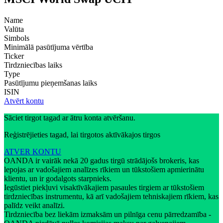
Name
Valūta
Simbols
Minimālā pasūtījuma vērtība
Ticker
Tirdzniecības laiks
Type
Pasūtījumu pieņemšanas laiks
ISIN
Atvērt kontu
Sāciet tirgot tagad ar ātru konta atvēršanu.
Reģistrējieties tagad, lai tirgotos aktīvākajos tirgos
ATVER KONTU
OANDA ir vairāk nekā 20 gadus tirgū strādājošs brokeris, kas
lepojas ar vadošajiem analīzes rīkiem un tūkstošiem apmierinātu
klientu, un ir godalgots starpnieks.
Iegūstiet piekļuvi visaktīvākajiem pasaules tirgiem ar tūkstošiem
tirdzniecības instrumentu, kā arī vadošajiem tehniskajiem rīkiem, kas
palīdz veikt analīzi.
Tirdzniecība bez liekām izmaksām un pilnīga cenu pārredzamība -