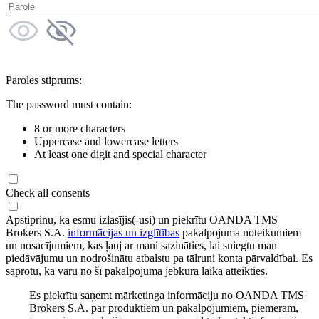
Paroles stiprums:
The password must contain:
8 or more characters
Uppercase and lowercase letters
At least one digit and special character
Check all consents
Apstiprinu, ka esmu izlasījis(-usi) un piekrītu OANDA TMS
Brokers S.A.
informācijas un izglītības
pakalpojuma noteikumiem
un nosacījumiem, kas ļauj ar mani sazināties, lai sniegtu man
piedāvājumu un nodrošinātu atbalstu pa tālruni konta pārvaldībai. Es
saprotu, ka varu no šī pakalpojuma jebkurā laikā atteikties.
Es piekrītu saņemt mārketinga informāciju no OANDA TMS
Brokers S.A. par produktiem un pakalpojumiem, piemēram,