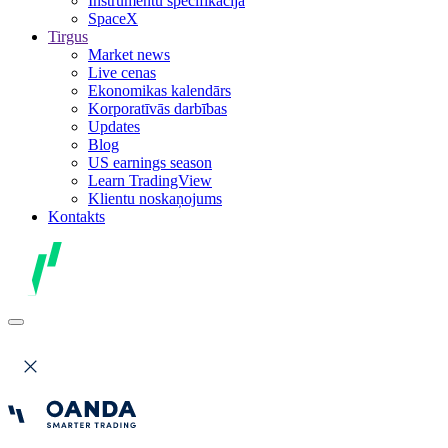
Instrumentu specifikācija
SpaceX
Tirgus
Market news
Live cenas
Ekonomikas kalendārs
Korporatīvās darbības
Updates
Blog
US earnings season
Learn TradingView
Klientu noskaņojums
Kontakts