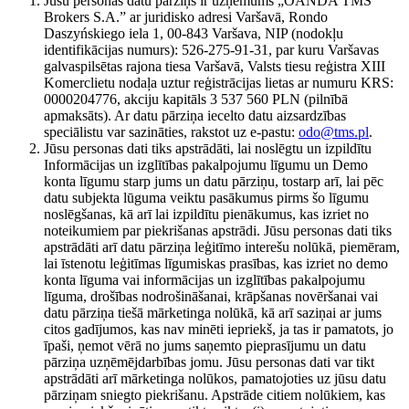
Jūsu personas datu pārziņš ir uzņēmums „OANDA TMS
Brokers S.A.” ar juridisko adresi Varšavā, Rondo
Daszyńskiego iela 1, 00-843 Varšava, NIP (nodokļu
identifikācijas numurs): 526-275-91-31, par kuru Varšavas
galvaspilsētas rajona tiesa Varšavā, Valsts tiesu reģistra XIII
Komerclietu nodaļa uztur reģistrācijas lietas ar numuru KRS:
0000204776, akciju kapitāls 3 537 560 PLN (pilnībā
apmaksāts). Ar datu pārziņa iecelto datu aizsardzības
speciālistu var sazināties, rakstot uz e-pastu:
odo@tms.pl
.
Jūsu personas dati tiks apstrādāti, lai noslēgtu un izpildītu
Informācijas un izglītības pakalpojumu līgumu un Demo
konta līgumu starp jums un datu pārziņu, tostarp arī, lai pēc
datu subjekta lūguma veiktu pasākumus pirms šo līgumu
noslēgšanas, kā arī lai izpildītu pienākumus, kas izriet no
noteikumiem par piekrišanas apstrādi. Jūsu personas dati tiks
apstrādāti arī datu pārziņa leģitīmo interešu nolūkā, piemēram,
lai īstenotu leģitīmas līgumiskas prasības, kas izriet no demo
konta līguma vai informācijas un izglītības pakalpojumu
līguma, drošības nodrošināšanai, krāpšanas novēršanai vai
datu pārziņa tiešā mārketinga nolūkā, kā arī saziņai ar jums
citos gadījumos, kas nav minēti iepriekš, ja tas ir pamatots, jo
īpaši, ņemot vērā no jums saņemto pieprasījumu un datu
pārziņa uzņēmējdarbības jomu. Jūsu personas dati var tikt
apstrādāti arī mārketinga nolūkos, pamatojoties uz jūsu datu
pārziņam sniegto piekrišanu. Apstrāde citiem nolūkiem, kas