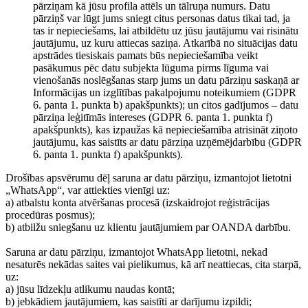
pārziņam kā jūsu profila attēls un tālruņa numurs. Datu
pārziņš var lūgt jums sniegt citus personas datus tikai tad, ja
tas ir nepieciešams, lai atbildētu uz jūsu jautājumu vai risinātu
jautājumu, uz kuru attiecas saziņa. Atkarībā no situācijas datu
apstrādes tiesiskais pamats būs nepieciešamība veikt
pasākumus pēc datu subjekta lūguma pirms līguma vai
vienošanās noslēgšanas starp jums un datu pārziņu saskaņā ar
Informācijas un izglītības pakalpojumu noteikumiem (GDPR
6. panta 1. punkta b) apakšpunkts); un citos gadījumos – datu
pārziņa leģitīmās intereses (GDPR 6. panta 1. punkta f)
apakšpunkts), kas izpaužas kā nepieciešamība atrisināt ziņoto
jautājumu, kas saistīts ar datu pārziņa uzņēmējdarbību (GDPR
6. panta 1. punkta f) apakšpunkts).
Drošības apsvērumu dēļ saruna ar datu pārziņu, izmantojot lietotni
„WhatsApp“, var attiekties vienīgi uz:
a) atbalstu konta atvēršanas procesā (izskaidrojot reģistrācijas
procedūras posmus);
b) atbilžu sniegšanu uz klientu jautājumiem par OANDA darbību.
Saruna ar datu pārziņu, izmantojot WhatsApp lietotni, nekad
nesaturēs nekādas saites vai pielikumus, kā arī neattiecas, cita starpā,
uz:
a) jūsu līdzekļu atlikumu naudas kontā;
b) jebkādiem jautājumiem, kas saistīti ar darījumu izpildi;