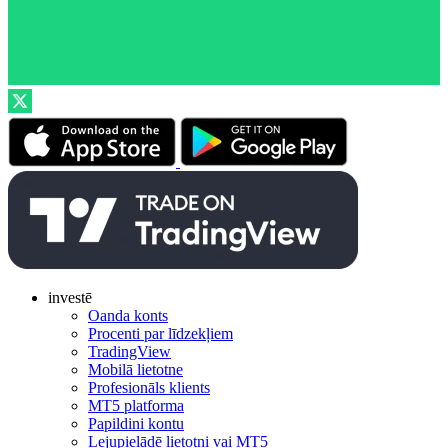
investē
Oanda konts
Procenti par līdzekļiem
TradingView
Mobilā lietotne
Profesionāls klients
MT5 platforma
Papildini kontu
Lejupielādē lietotni vai MT5