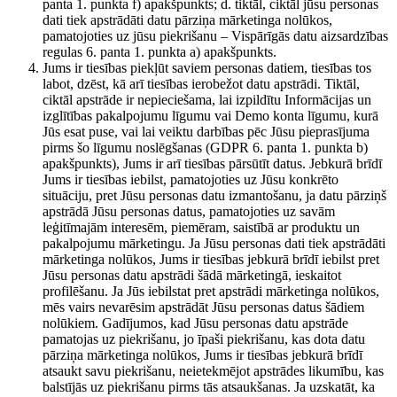
panta 1. punkta f) apakšpunkts; d. tiktāl, ciktāl jūsu personas
dati tiek apstrādāti datu pārziņa mārketinga nolūkos,
pamatojoties uz jūsu piekrišanu – Vispārīgās datu aizsardzības
regulas 6. panta 1. punkta a) apakšpunkts.
Jums ir tiesības piekļūt saviem personas datiem, tiesības tos
labot, dzēst, kā arī tiesības ierobežot datu apstrādi. Tiktāl,
ciktāl apstrāde ir nepieciešama, lai izpildītu Informācijas un
izglītības pakalpojumu līgumu vai Demo konta līgumu, kurā
Jūs esat puse, vai lai veiktu darbības pēc Jūsu pieprasījuma
pirms šo līgumu noslēgšanas (GDPR 6. panta 1. punkta b)
apakšpunkts), Jums ir arī tiesības pārsūtīt datus. Jebkurā brīdī
Jums ir tiesības iebilst, pamatojoties uz Jūsu konkrēto
situāciju, pret Jūsu personas datu izmantošanu, ja datu pārziņš
apstrādā Jūsu personas datus, pamatojoties uz savām
leģitīmajām interesēm, piemēram, saistībā ar produktu un
pakalpojumu mārketingu. Ja Jūsu personas dati tiek apstrādāti
mārketinga nolūkos, Jums ir tiesības jebkurā brīdī iebilst pret
Jūsu personas datu apstrādi šādā mārketingā, ieskaitot
profilēšanu. Ja Jūs iebilstat pret apstrādi mārketinga nolūkos,
mēs vairs nevarēsim apstrādāt Jūsu personas datus šādiem
nolūkiem. Gadījumos, kad Jūsu personas datu apstrāde
pamatojas uz piekrišanu, jo īpaši piekrišanu, kas dota datu
pārziņa mārketinga nolūkos, Jums ir tiesības jebkurā brīdī
atsaukt savu piekrišanu, neietekmējot apstrādes likumību, kas
balstījās uz piekrišanu pirms tās atsaukšanas. Ja uzskatāt, ka