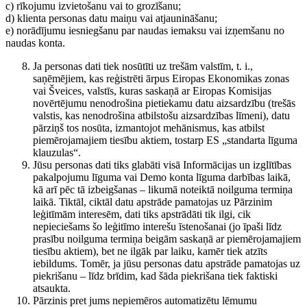
c) rīkojumu izvietošanu vai to grozīšanu;
d) klienta personas datu maiņu vai atjaunināšanu;
e) norādījumu iesniegšanu par naudas iemaksu vai izņemšanu no
naudas konta.
Ja personas dati tiek nosūtīti uz trešām valstīm, t. i.,
saņēmējiem, kas reģistrēti ārpus Eiropas Ekonomikas zonas
vai Šveices, valstīs, kuras saskaņā ar Eiropas Komisijas
novērtējumu nenodrošina pietiekamu datu aizsardzību (trešās
valstis, kas nenodrošina atbilstošu aizsardzības līmeni), datu
pārziņš tos nosūta, izmantojot mehānismus, kas atbilst
piemērojamajiem tiesību aktiem, tostarp ES „standarta līguma
klauzulas“.
Jūsu personas dati tiks glabāti visā Informācijas un izglītības
pakalpojumu līguma vai Demo konta līguma darbības laikā,
kā arī pēc tā izbeigšanas – likumā noteiktā noilguma termiņa
laikā. Tiktāl, ciktāl datu apstrāde pamatojas uz Pārzinim
leģitīmām interesēm, dati tiks apstrādāti tik ilgi, cik
nepieciešams šo leģitīmo interešu īstenošanai (jo īpaši līdz
prasību noilguma termiņa beigām saskaņā ar piemērojamajiem
tiesību aktiem), bet ne ilgāk par laiku, kamēr tiek atzīts
iebildums. Tomēr, ja jūsu personas datu apstrāde pamatojas uz
piekrišanu – līdz brīdim, kad šāda piekrišana tiek faktiski
atsaukta.
Pārzinis pret jums nepiemēros automatizētu lēmumu