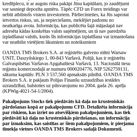
kredītplecu, ir ar augstu riska pakāpi Jūsu kapitālam, jo zaudējumi
var sasniegt depozīta apmēru. Tāpēc CFD un Forex treidings var
nebūt atbilstošs visiem investoriem. Pārliecinieties, ka Jūs saprotat
ietvertos riskus, un, ja nepieciešams, meklējiet padomu no
neatkarīga avota. Informācija, kas publicēta šajā mājaslapā nav
adresēta kādas konkrētas valsts saņēmējiem, un tā nav paredzēta
izplatīšanai valstīs, kurās šīs informācijas izplatīšana vai izmantošana
var neatbilst vietējiem likumiem un noteikumiem
OANDA TMS Brokers S.A. ar reģistrēto galveno mītni Warsaw
UNIT, Daszyńskiego 1, 00-843 Varšavā, Polijā, kas ir reģistrēta
Galvaspilsētas Varšavas Apgabaltiesā Varšavā, 13. Nacionālā tiesu
reģistra komercnodaļā ar numuru 0000204776, NIP 5262759131,
sākuma kapitāls: PLN 3 537,560 apmaksāts pilnībā. OANDA TMS
Brokers S.A. ir pakļauts Polijas Finanšu uzraudzības iestādes
uzraudzībai, balstoties uz pilnvarojumu no 2004. gada 26. aprīļa
(KPWig-4021-54-1/2004).
Pakalpojums Stocks tiek piedāvāts kā daļa no krusteniskās
pārdošanas kopā ar pakalpojumu CFD. Detalizēta informācija
par riskiem, kas izriet no atsevišķiem pakalpojumiem, kas tiek
piedāvāti kā daļa no krusteniskās pārdošanas, un informācija
par izmaksām, kas saistītas ar šiem pakalpojumiem, ir pieejama
tīmekļa vietnes OANDA TMS Brokers sadaļā Dokumenti.