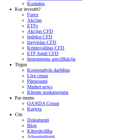
Kontakts
Kur investēt?
Forex
Akcijas
ETFs
Akcijas CFD
Indeksi CFD
Izejvielas CFD
Kriptovalūtas CFD
ETF fondi CFD
Instrumentu specifikācija
Tirgus
Korporatīvās darbības
Live cenas
Pārnesumi
Market news
Klientu noskaņojums
Par mums
OANDA Group
Karjera
Cits
Dokumenti
Blog
Kiberdrošība
Atjauninājumi