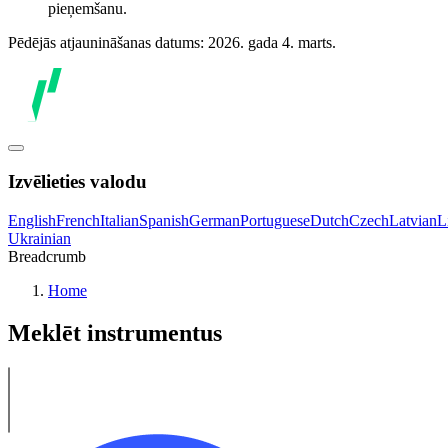
pieņemšanu.
Pēdējās atjaunināšanas datums: 2026. gada 4. marts.
Izvēlieties valodu
English
French
Italian
Spanish
German
Portuguese
Dutch
Czech
Latvian
L
Ukrainian
Breadcrumb
Home
Meklēt instrumentus