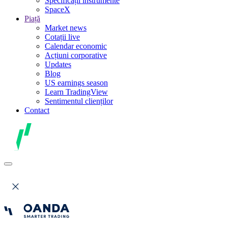
Specificații instrumente
SpaceX
Piață
Market news
Cotații live
Calendar economic
Acțiuni corporative
Updates
Blog
US earnings season
Learn TradingView
Sentimentul clienților
Contact