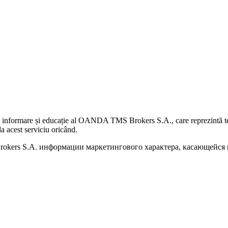
 informare și educație al OANDA TMS Brokers S.A., care reprezintă teme
a acest serviciu oricând.
kers S.A. информации маркетингового характера, касающейся п