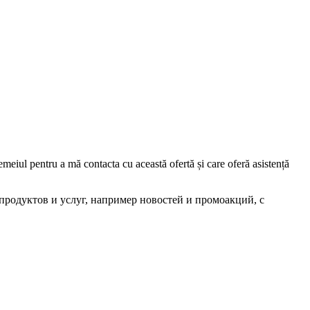
iul pentru a mă contacta cu această ofertă și care oferă asistență
родуктов и услуг, например новостей и промоакций, с