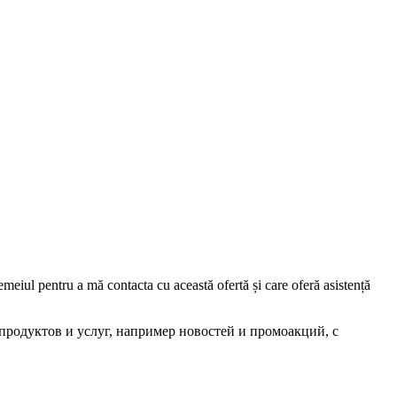
iul pentru a mă contacta cu această ofertă și care oferă asistență
родуктов и услуг, например новостей и промоакций, с