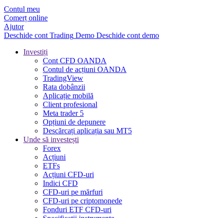
Contul meu
Comerț online
Ajutor
Deschide cont
Trading
Demo
Deschide cont demo
Investiți
Cont CFD OANDA
Contul de acțiuni OANDA
TradingView
Rata dobânzii
Aplicație mobilă
Client profesional
Meta trader 5
Opțiuni de depunere
Descărcați aplicația sau MT5
Unde să investești
Forex
Acțiuni
ETFs
Acțiuni CFD-uri
Indici CFD
CFD-uri pe mărfuri
CFD-uri pe criptomonede
Fonduri ETF CFD-uri