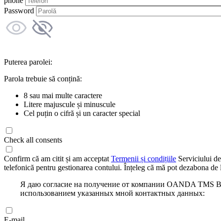
phone
Password
Puterea parolei:
Parola trebuie să conțină:
8 sau mai multe caractere
Litere majuscule și minuscule
Cel puțin o cifră și un caracter special
Check all consents
Confirm că am citit și am acceptat
Termenii și condițiile
Serviciului de
telefonică pentru gestionarea contului. Înțeleg că mă pot dezabona de l
Я даю согласие на получение от компании OANDA TMS Bro
использованием указанных мной контактных данных:
E-mail