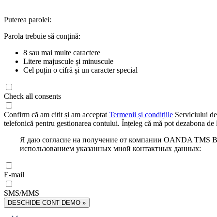
Puterea parolei:
Parola trebuie să conțină:
8 sau mai multe caractere
Litere majuscule și minuscule
Cel puțin o cifră și un caracter special
Check all consents
Confirm că am citit și am acceptat
Termenii și condițiile
Serviciului de
telefonică pentru gestionarea contului. Înțeleg că mă pot dezabona de l
Я даю согласие на получение от компании OANDA TMS Bro
использованием указанных мной контактных данных:
E-mail
SMS/MMS
DESCHIDE CONT DEMO »