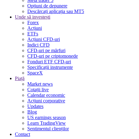
Meta trader 5
Opțiuni de depunere
Descărcați aplicația sau MT5
Unde să investești
Forex
Acțiuni
ETFs
Acțiuni CFD-uri
Indici CFD
CFD-uri pe mărfuri
CFD-uri pe criptomonede
Fonduri ETF CFD-uri
Specificații instrumente
SpaceX
Piață
Market news
Cotații live
Calendar economic
Acțiuni corporative
Updates
Blog
US earnings season
Learn TradingView
Sentimentul clienților
Contact