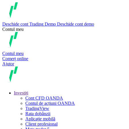
Deschide cont
Trading
Demo
Deschide cont demo
Contul meu
Contul meu
Comerț online
Ajutor
Investiți
Cont CFD OANDA
Contul de acțiuni OANDA
TradingView
Rata dobânzii
Aplicație mobilă
Client profesional