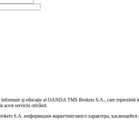
 informare și educație al OANDA TMS Brokers S.A., care reprezintă teme
a acest serviciu oricând.
kers S.A. информации маркетингового характера, касающейся п