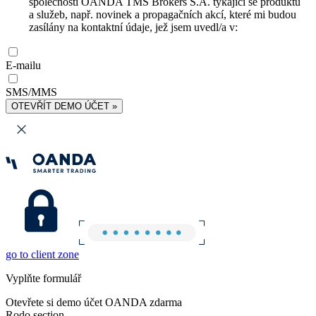
společnosti OANDA TMS Brokers S.A. týkající se produktů
a služeb, např. novinek a propagačních akcí, které mi budou
zasílány na kontaktní údaje, jež jsem uvedl/a v:
E-mailu
SMS/MMS
OTEVŘÍT DEMO ÚČET »
go to client zone
Vyplňte formulář
Otevřete si demo účet OANDA zdarma
Rodo section