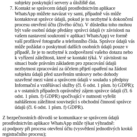
subjekty poskytující servery a úložiště dat.
Kontakt se správcem údajů prostřednictvím aplikace
WhatsApp můžete navázat vy sami, případně vás může
kontaktovat správce údajů, pokud je to nezbytné k dokončení
procesu otevření účtu (živého účtu). V důsledku toho mohou
být vaše osobní údaje předány správci údajů (v závislosti na
vašem nastavení soukromí v aplikaci WhatsApp) ve formě
vaší profilové fotografie a telefonního čísla. Správce údajů vás
může požádat o poskytnutí dalších osobních údajů pouze v
případě, že je to nezbytné k zodpovězení vašeho dotazu nebo
k vyřízení záležitosti, které se kontakt týká. V závislosti na
situaci bude právním základem pro zpracování údajů
nezbytnost zpracování za účelem přijetí opatření na žádost
subjektu údajů před uzavřením smlouvy nebo dohody
uzavřené mezi vámi a správcem údajů v souladu s předpisy
Informační a vzdělávací služby (čl. 6 odst. 1 písm. b) GDPR);
a v ostatních případech oprávněný zájem správce údajů (čl. 6
odst. 1 písm. f) GDPR) spočívající v nutnosti vyřešit
nahlášenou záležitost související s obchodní činností správce
údajů (čl. 6 odst. 1 písm. f) GDPR).
Z bezpečnostních důvodů se komunikace se správcem údajů
prostřednictvím aplikace WhatsApp může týkat výhradně:
a) podpory při procesu otevření účtu (vysvětlení jednotlivých kroků
registračního procesu);