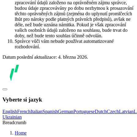
zpracování údajů založeno na oprávněném zájmu správce,
budou údaje zpracovávány po dobu nezbytnou k prosazování
těchto oprávněných zájmů (zejména do uplynutí promlčecích
lhůt pro nároky podle platných právních předpisů), avšak ne
déle, než bude uznána námitka. Pokud je však zpracování
vašich osobních údajů založeno na souhlasu, bude trvat do
doby, než bude tento souhlas účinně odvolán.
Správce vůči vám nebude používat automatizované
rozhodování.
Datum poslední aktualizace: 4. března 2026.
Vyberte si jazyk
English
French
Italian
Spanish
German
Portuguese
Dutch
Czech
Latvian
L
Ukrainian
Breadcrumb
Home