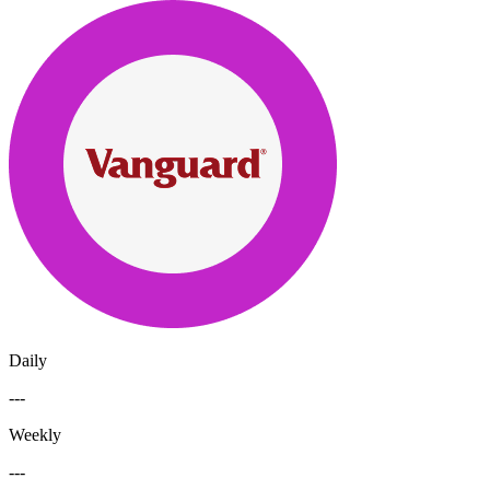
Daily
---
Weekly
---