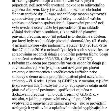
marketing správce údajů a kontaktování vás v jiných
případech, než jsou výše uvedené, pokud je to odůvodněno
zejména dotazem, který jste zaslali, a rozsahem obchodní
činnosti správce údajů. Vaše osobní údaje mohou být rovněž
zpracovávány pro marketingové účely na základě vašeho
souhlasu uděleného správci údajů. Zpracování pro jiné než
výše uvedené účely může být prováděno: (i) na základě
získání dodatečného souhlasu, (ii) na základě platných
právních předpisů, nebo (iii) pokud je to slučitelné s účelem,
pro který byly osobní údaje původně shromážděny (čl. 6 odst.
4 nařízení Evropského parlamentu a Rady (EU) 2016/679 ze
dne 27. dubna 2016 o ochraně fyzických osob v souvislosti se
zpracováním osobních údajů a o volném pohybu těchto údajů
a o zrušení směrnice 95/46/ES, (dále jen: „GDPR“).
Právním základem pro zpracování vašich osobních údajů je:
a. v rozsahu, v jakém je zpracování nezbytné pro plnění
smlouvy o informačních a vzdělávacích službách nebo
smlouvy o demo účtu a pro přijetí opatření před uzavřením
smlouvy – čl. 6 odst. 1 písm. b) GDPR; b. v rozsahu, v jakém
je zpracování údajů nezbytné pro to, aby správce údajů mohl
plnit své zákonné povinnosti, spočívající zejména v
dodržování předpisů – čl. 6 odst. 1 písm. c) GDPR; c. v
rozsahu, v jakém je zpracování nezbytné pro účely
vyplývající z oprávněných zájmů správce, jako je provádění
nezbytných vyúčtování a uplatňování nároků vyplývajících z