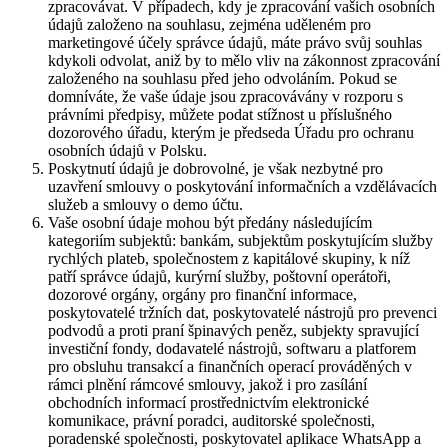
zpracovávat. V případech, kdy je zpracování vašich osobních
údajů založeno na souhlasu, zejména uděleném pro
marketingové účely správce údajů, máte právo svůj souhlas
kdykoli odvolat, aniž by to mělo vliv na zákonnost zpracování
založeného na souhlasu před jeho odvoláním. Pokud se
domníváte, že vaše údaje jsou zpracovávány v rozporu s
právními předpisy, můžete podat stížnost u příslušného
dozorového úřadu, kterým je předseda Úřadu pro ochranu
osobních údajů v Polsku.
Poskytnutí údajů je dobrovolné, je však nezbytné pro
uzavření smlouvy o poskytování informačních a vzdělávacích
služeb a smlouvy o demo účtu.
Vaše osobní údaje mohou být předány následujícím
kategoriím subjektů: bankám, subjektům poskytujícím služby
rychlých plateb, společnostem z kapitálové skupiny, k níž
patří správce údajů, kurýrní služby, poštovní operátoři,
dozorové orgány, orgány pro finanční informace,
poskytovatelé tržních dat, poskytovatelé nástrojů pro prevenci
podvodů a proti praní špinavých peněz, subjekty spravující
investiční fondy, dodavatelé nástrojů, softwaru a platforem
pro obsluhu transakcí a finančních operací prováděných v
rámci plnění rámcové smlouvy, jakož i pro zasílání
obchodních informací prostřednictvím elektronické
komunikace, právní poradci, auditorské společnosti,
poradenské společnosti, poskytovatel aplikace WhatsApp a