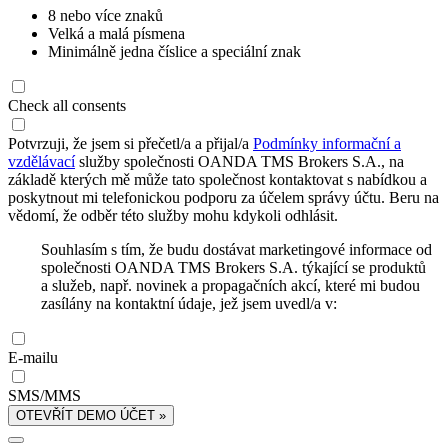
8 nebo více znaků
Velká a malá písmena
Minimálně jedna číslice a speciální znak
Check all consents
Potvrzuji, že jsem si přečetl/a a přijal/a
Podmínky informační a
vzdělávací
služby společnosti OANDA TMS Brokers S.A., na
základě kterých mě může tato společnost kontaktovat s nabídkou a
poskytnout mi telefonickou podporu za účelem správy účtu. Beru na
vědomí, že odběr této služby mohu kdykoli odhlásit.
Souhlasím s tím, že budu dostávat marketingové informace od
společnosti OANDA TMS Brokers S.A. týkající se produktů
a služeb, např. novinek a propagačních akcí, které mi budou
zasílány na kontaktní údaje, jež jsem uvedl/a v:
E-mailu
SMS/MMS
OTEVŘÍT DEMO ÚČET »