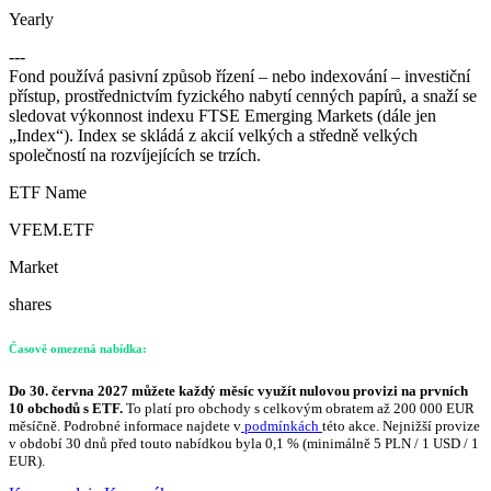
Yearly
---
Fond používá pasivní způsob řízení – nebo indexování – investiční
přístup, prostřednictvím fyzického nabytí cenných papírů, a snaží se
sledovat výkonnost indexu FTSE Emerging Markets (dále jen
„Index“). Index se skládá z akcií velkých a středně velkých
společností na rozvíjejících se trzích.
ETF Name
VFEM.ETF
Market
shares
Časově omezená nabídka:
Do 30. června 2027 můžete každý měsíc využít nulovou provizi na prvních
10 obchodů s ETF.
To platí pro obchody s celkovým obratem až 200 000 EUR
měsíčně. Podrobné informace najdete v
podmínkách
této akce. Nejnižší provize
v období 30 dnů před touto nabídkou byla 0,1 % (minimálně 5 PLN / 1 USD / 1
EUR).