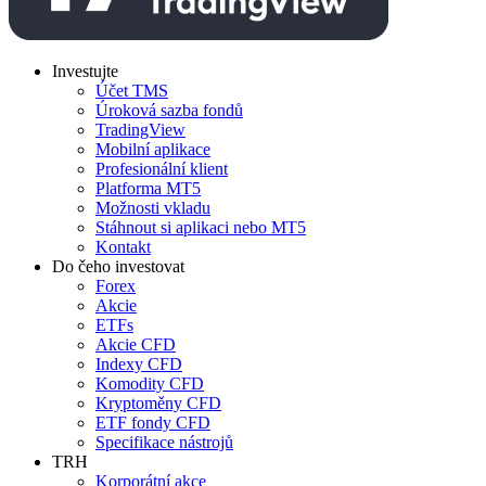
Investujte
Účet TMS
Úroková sazba fondů
TradingView
Mobilní aplikace
Profesionální klient
Platforma MT5
Možnosti vkladu
Stáhnout si aplikaci nebo MT5
Kontakt
Do čeho investovat
Forex
Akcie
ETFs
Akcie CFD
Indexy CFD
Komodity CFD
Kryptoměny CFD
ETF fondy CFD
Specifikace nástrojů
TRH
Korporátní akce