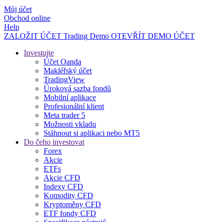
Můj účet
Obchod online
Help
ZALOŽIT ÚČET
Trading
Demo
OTEVŘÍT DEMO ÚČET
Investujte
Účet Oanda
Makléřský účet
TradingView
Úroková sazba fondů
Mobilní aplikace
Profesionální klient
Meta trader 5
Možnosti vkladu
Stáhnout si aplikaci nebo MT5
Do čeho investovat
Forex
Akcie
ETFs
Akcie CFD
Indexy CFD
Komodity CFD
Kryptoměny CFD
ETF fondy CFD