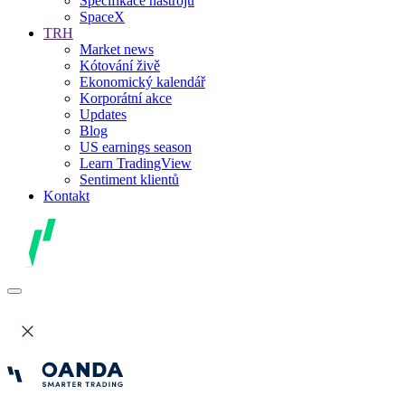
Specifikace nástrojů
SpaceX
TRH
Market news
Kótování živě
Ekonomický kalendář
Korporátní akce
Updates
Blog
US earnings season
Learn TradingView
Sentiment klientů
Kontakt