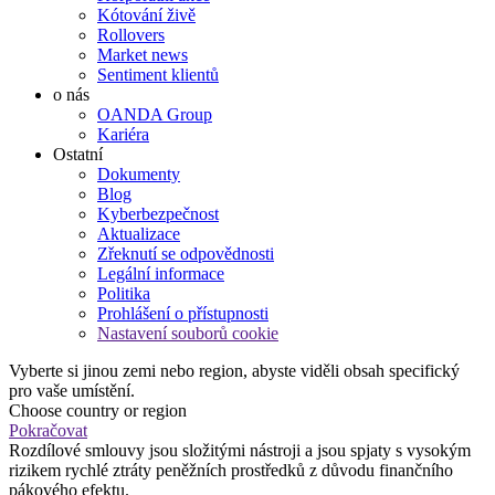
Kótování živě
Rollovers
Market news
Sentiment klientů
o nás
OANDA Group
Kariéra
Ostatní
Dokumenty
Blog
Kyberbezpečnost
Aktualizace
Zřeknutí se odpovědnosti
Legální informace
Politika
Prohlášení o přístupnosti
Nastavení souborů cookie
Vyberte si jinou zemi nebo region, abyste viděli obsah specifický
pro vaše umístění.
Choose country or region
Pokračovat
Rozdílové smlouvy jsou složitými nástroji a jsou spjaty s vysokým
rizikem rychlé ztráty peněžních prostředků z důvodu finančního
pákového efektu.