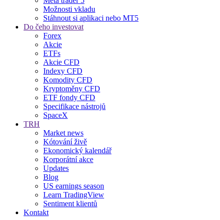
Meta trader 5
Možnosti vkladu
Stáhnout si aplikaci nebo MT5
Do čeho investovat
Forex
Akcie
ETFs
Akcie CFD
Indexy CFD
Komodity CFD
Kryptoměny CFD
ETF fondy CFD
Specifikace nástrojů
SpaceX
TRH
Market news
Kótování živě
Ekonomický kalendář
Korporátní akce
Updates
Blog
US earnings season
Learn TradingView
Sentiment klientů
Kontakt