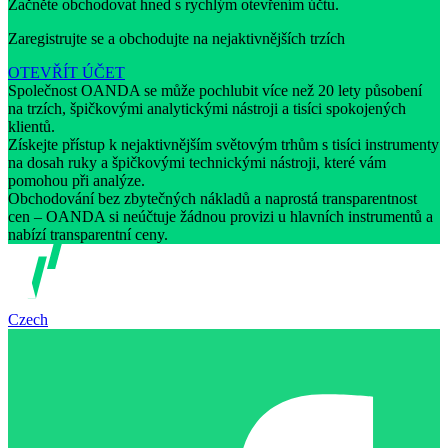
Začněte obchodovat hned s rychlým otevřením účtu.
Zaregistrujte se a obchodujte na nejaktivnějších trzích
OTEVŘÍT ÚČET
Společnost OANDA se může pochlubit více než 20 lety působení
na trzích, špičkovými analytickými nástroji a tisíci spokojených
klientů.
Získejte přístup k nejaktivnějším světovým trhům s tisíci instrumenty
na dosah ruky a špičkovými technickými nástroji, které vám
pomohou při analýze.
Obchodování bez zbytečných nákladů a naprostá transparentnost
cen – OANDA si neúčtuje žádnou provizi u hlavních instrumentů a
nabízí transparentní ceny.
Czech