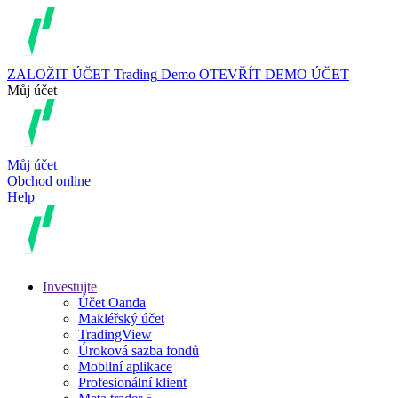
ZALOŽIT ÚČET
Trading
Demo
OTEVŘÍT DEMO ÚČET
Můj účet
Můj účet
Obchod online
Help
Investujte
Účet Oanda
Makléřský účet
TradingView
Úroková sazba fondů
Mobilní aplikace
Profesionální klient