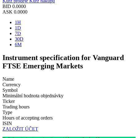
Kurz prodeje
Kurz nákupu
BID
0.0000
ASK
0.0000
1H
1D
7D
30D
6M
Instrument specification for Vanguard
FTSE Emerging Markets
Name
Currency
Symbol
Minimální hodnota objednávky
Ticker
Trading hours
Type
Hours of accepting orders
ISIN
ZALOŽIT ÚČET