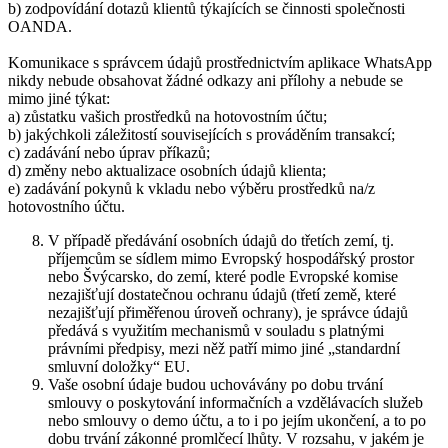
b) zodpovídání dotazů klientů týkajících se činnosti společnosti
OANDA.
Komunikace s správcem údajů prostřednictvím aplikace WhatsApp
nikdy nebude obsahovat žádné odkazy ani přílohy a nebude se
mimo jiné týkat:
a) zůstatku vašich prostředků na hotovostním účtu;
b) jakýchkoli záležitostí souvisejících s prováděním transakcí;
c) zadávání nebo úprav příkazů;
d) změny nebo aktualizace osobních údajů klienta;
e) zadávání pokynů k vkladu nebo výběru prostředků na/z
hotovostního účtu.
V případě předávání osobních údajů do třetích zemí, tj.
příjemcům se sídlem mimo Evropský hospodářský prostor
nebo Švýcarsko, do zemí, které podle Evropské komise
nezajišťují dostatečnou ochranu údajů (třetí země, které
nezajišťují přiměřenou úroveň ochrany), je správce údajů
předává s využitím mechanismů v souladu s platnými
právními předpisy, mezi něž patří mimo jiné „standardní
smluvní doložky“ EU.
Vaše osobní údaje budou uchovávány po dobu trvání
smlouvy o poskytování informačních a vzdělávacích služeb
nebo smlouvy o demo účtu, a to i po jejím ukončení, a to po
dobu trvání zákonné promlčecí lhůty. V rozsahu, v jakém je