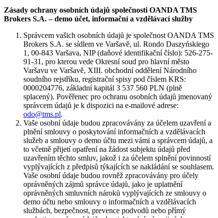
Zásady ochrany osobních údajů společnosti OANDA TMS
Brokers S.A. – demo účet, informační a vzdělávací služby
Správcem vašich osobních údajů je společnost OANDA TMS
Brokers S.A. se sídlem ve Varšavě, ul. Rondo Daszyńskiego
1, 00-843 Varšava, NIP (daňové identifikační číslo): 526-275-
91-31, pro kterou vede Okresní soud pro hlavní město
Varšavu ve Varšavě, XIII. obchodní oddělení Národního
soudního rejstříku, registrační spisy pod číslem KRS:
0000204776, základní kapitál 3 537 560 PLN (plně
splacený). Pověřenec pro ochranu osobních údajů jmenovaný
správcem údajů je k dispozici na e-mailové adrese:
odo@tms.pl
.
Vaše osobní údaje budou zpracovávány za účelem uzavření a
plnění smlouvy o poskytování informačních a vzdělávacích
služeb a smlouvy o demo účtu mezi vámi a správcem údajů, a
to včetně přijetí opatření na žádost subjektu údajů před
uzavřením těchto smluv, jakož i za účelem splnění povinností
vyplývajících z předpisů týkajících se nakládání se souhlasem.
Vaše osobní údaje budou rovněž zpracovávány pro účely
oprávněných zájmů správce údajů, jako je uplatnění
oprávněných smluvních nároků vyplývajících ze smlouvy o
demo účtu nebo smlouvy o informačních a vzdělávacích
službách, bezpečnost, prevence podvodů nebo přímý