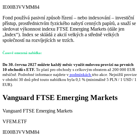
IE00B3VVMM84
Fond používá pasivní způsob řízení – nebo indexování – investiční
přístup, prostřednictvím fyzického nabytí cenných papírů, a snaží se
sledovat výkonnost indexu FTSE Emerging Markets (dále jen
„Index“). Index se skládá z akcií velkých a středně velkých
společností na rozvíjejících se trzích.
Časově omezená nabídka:
Do 30. června 2027 můžete každý měsíc využít nulovou provizi na prvních
10 obchodů s ETF.
To platí pro obchody s celkovým obratem až 200 000 EUR
měsíčně. Podrobné informace najdete v
podmínkách
této akce. Nejnižší provize
v období 30 dnů před touto nabídkou byla 0,1 % (minimálně 5 PLN / 1 USD / 1
EUR).
Vanguard FTSE Emerging Markets
Vanguard FTSE Emerging Markets
VFEM.ETF
IE00B3VVMM84