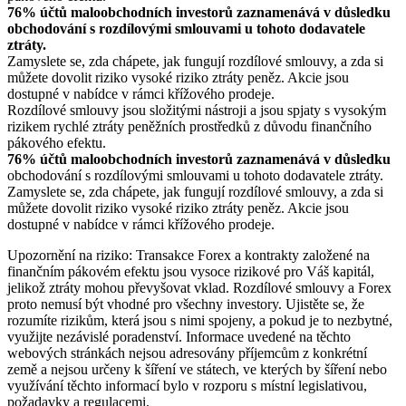
76% účtů maloobchodních investorů zaznamenává v důsledku
obchodování s rozdílovými smlouvami u tohoto dodavatele
ztráty.
Zamyslete se, zda chápete, jak fungují rozdílové smlouvy, a zda si
můžete dovolit riziko vysoké riziko ztráty peněz. Akcie jsou
dostupné v nabídce v rámci křížového prodeje.
Rozdílové smlouvy jsou složitými nástroji a jsou spjaty s vysokým
rizikem rychlé ztráty peněžních prostředků z důvodu finančního
pákového efektu.
76% účtů maloobchodních investorů zaznamenává v důsledku
obchodování s rozdílovými smlouvami u tohoto dodavatele ztráty.
Zamyslete se, zda chápete, jak fungují rozdílové smlouvy, a zda si
můžete dovolit riziko vysoké riziko ztráty peněz. Akcie jsou
dostupné v nabídce v rámci křížového prodeje.
Upozornění na riziko: Transakce Forex a kontrakty založené na
finančním pákovém efektu jsou vysoce rizikové pro Váš kapitál,
jelikož ztráty mohou převyšovat vklad. Rozdílové smlouvy a Forex
proto nemusí být vhodné pro všechny investory. Ujistěte se, že
rozumíte rizikům, která jsou s nimi spojeny, a pokud je to nezbytné,
využijte nezávislé poradenství. Informace uvedené na těchto
webových stránkách nejsou adresovány příjemcům z konkrétní
země a nejsou určeny k šíření ve státech, ve kterých by šíření nebo
využívání těchto informací bylo v rozporu s místní legislativou,
požadavky a regulacemi.