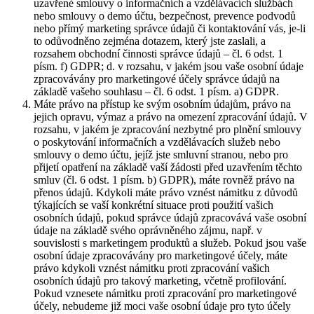
uzavřené smlouvy o informačních a vzdělávacích službách
nebo smlouvy o demo účtu, bezpečnost, prevence podvodů
nebo přímý marketing správce údajů či kontaktování vás, je-li
to odůvodněno zejména dotazem, který jste zaslali, a
rozsahem obchodní činnosti správce údajů – čl. 6 odst. 1
písm. f) GDPR; d. v rozsahu, v jakém jsou vaše osobní údaje
zpracovávány pro marketingové účely správce údajů na
základě vašeho souhlasu – čl. 6 odst. 1 písm. a) GDPR.
Máte právo na přístup ke svým osobním údajům, právo na
jejich opravu, výmaz a právo na omezení zpracování údajů. V
rozsahu, v jakém je zpracování nezbytné pro plnění smlouvy
o poskytování informačních a vzdělávacích služeb nebo
smlouvy o demo účtu, jejíž jste smluvní stranou, nebo pro
přijetí opatření na základě vaší žádosti před uzavřením těchto
smluv (čl. 6 odst. 1 písm. b) GDPR), máte rovněž právo na
přenos údajů. Kdykoli máte právo vznést námitku z důvodů
týkajících se vaší konkrétní situace proti použití vašich
osobních údajů, pokud správce údajů zpracovává vaše osobní
údaje na základě svého oprávněného zájmu, např. v
souvislosti s marketingem produktů a služeb. Pokud jsou vaše
osobní údaje zpracovávány pro marketingové účely, máte
právo kdykoli vznést námitku proti zpracování vašich
osobních údajů pro takový marketing, včetně profilování.
Pokud vznesete námitku proti zpracování pro marketingové
účely, nebudeme již moci vaše osobní údaje pro tyto účely