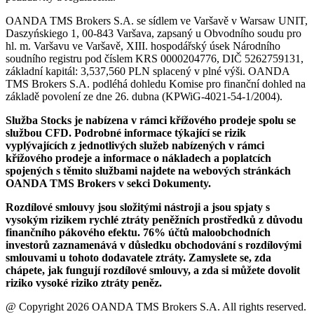
OANDA TMS Brokers S.A. se sídlem ve Varšavě v Warsaw UNIT,
Daszyńskiego 1, 00-843 Varšava, zapsaný u Obvodního soudu pro
hl. m. Varšavu ve Varšavě, XIII. hospodářský úsek Národního
soudního registru pod číslem KRS 0000204776, DIČ 5262759131,
základní kapitál: 3,537,560 PLN splacený v plné výši. OANDA
TMS Brokers S.A. podléhá dohledu Komise pro finanční dohled na
základě povolení ze dne 26. dubna (KPWiG-4021-54-1/2004).
Služba Stocks je nabízena v rámci křížového prodeje spolu se
službou CFD. Podrobné informace týkající se rizik
vyplývajících z jednotlivých služeb nabízených v rámci
křížového prodeje a informace o nákladech a poplatcích
spojených s těmito službami najdete na webových stránkách
OANDA TMS Brokers v sekci Dokumenty.
Rozdílové smlouvy jsou složitými nástroji a jsou spjaty s
vysokým rizikem rychlé ztráty peněžních prostředků z důvodu
finančního pákového efektu. 76% účtů maloobchodních
investorů zaznamenává v důsledku obchodování s rozdílovými
smlouvami u tohoto dodavatele ztráty. Zamyslete se, zda
chápete, jak fungují rozdílové smlouvy, a zda si můžete dovolit
riziko vysoké riziko ztráty peněz.
@ Copyright 2026 OANDA TMS Brokers S.A. All rights reserved.