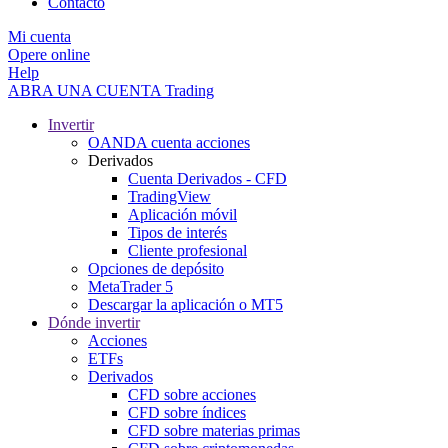
Contacto
Mi cuenta
Opere online
Help
ABRA UNA CUENTA
Trading
Invertir
OANDA cuenta acciones
Derivados
Cuenta Derivados - CFD
TradingView
Aplicación móvil
Tipos de interés
Cliente profesional
Opciones de depósito
MetaTrader 5
Descargar la aplicación o MT5
Dónde invertir
Acciones
ETFs
Derivados
CFD sobre acciones
CFD sobre índices
CFD sobre materias primas