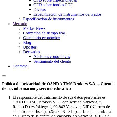
CFD sobre criptomonedas
CFD sobre fondos ETF
Divisas
Especificación de instrumentos derivados
Especificación de instrumentos
Mercado
Market News
Cotización en tiempo real
Calendario económico
Blog
Updates
Derivados
Acciones corporativas
Sentimiento del cliente
Contacto
Política de privacidad de OANDA TMS Brokers S.A. – Cuenta
demo, información y servicio educativo
El responsable del tratamiento de sus datos personales es
OANDA TMS Brokers S.A., con sede en Varsovia, ul.
Rondo Daszyńskiego 1, 00-843 Varsovia, NIP (Número de
identificación fiscal): 526-275-91-31, para la cual el Tribunal
de Distrito de la capital de Varsovia, en Varsovia, XIII Sala