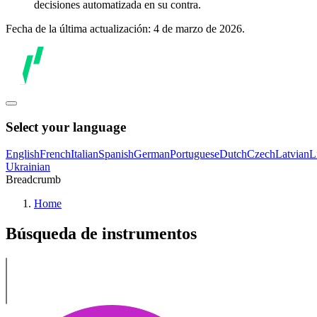
decisiones automatizada en su contra.
Fecha de la última actualización: 4 de marzo de 2026.
Select your language
English
French
Italian
Spanish
German
Portuguese
Dutch
Czech
Latvian
L
Ukrainian
Breadcrumb
Home
Búsqueda de instrumentos