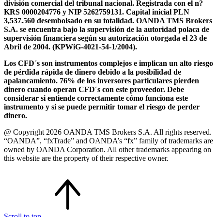
división comercial del tribunal nacional. Registrada con el n?
KRS 0000204776 y NIP 5262759131. Capital inicial PLN
3,537.560 desembolsado en su totalidad. OANDA TMS Brokers
S.A. se encuentra bajo la supervisión de la autoridad polaca de
supervisión financiera según su autorización otorgada el 23 de
Abril de 2004. (KPWiG-4021-54-1/2004).
Los CFD´s son instrumentos complejos e implican un alto riesgo
de pérdida rápida de dinero debido a la posibilidad de
apalancamiento. 76% de los inversores particulares pierden
dinero cuando operan CFD´s con este proveedor. Debe
considerar si entiende correctamente cómo funciona este
instrumento y si se puede permitir tomar el riesgo de perder
dinero.
@ Copyright 2026 OANDA TMS Brokers S.A. All rights reserved.
“OANDA”, “fxTrade” and OANDA’s “fx” family of trademarks are
owned by OANDA Corporation. All other trademarks appearing on
this website are the property of their respective owner.
Scroll to top