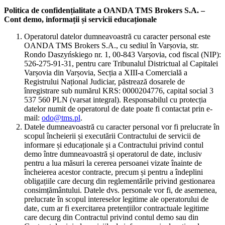
Politica de confidențialitate a OANDA TMS Brokers S.A. –
Cont demo, informații și servicii educaționale
Operatorul datelor dumneavoastră cu caracter personal este
OANDA TMS Brokers S.A., cu sediul în Varșovia, str.
Rondo Daszyńskiego nr. 1, 00-843 Varșovia, cod fiscal (NIP):
526-275-91-31, pentru care Tribunalul Districtual al Capitalei
Varșovia din Varșovia, Secția a XIII-a Comercială a
Registrului Național Judiciar, păstrează dosarele de
înregistrare sub numărul KRS: 0000204776, capital social 3
537 560 PLN (varsat integral). Responsabilul cu protecția
datelor numit de operatorul de date poate fi contactat prin e-
mail:
odo@tms.pl
.
Datele dumneavoastră cu caracter personal vor fi prelucrate în
scopul încheierii și executării Contractului de servicii de
informare și educaționale și a Contractului privind contul
demo între dumneavoastră și operatorul de date, inclusiv
pentru a lua măsuri la cererea persoanei vizate înainte de
încheierea acestor contracte, precum și pentru a îndeplini
obligațiile care decurg din reglementările privind gestionarea
consimțământului. Datele dvs. personale vor fi, de asemenea,
prelucrate în scopul intereselor legitime ale operatorului de
date, cum ar fi exercitarea pretențiilor contractuale legitime
care decurg din Contractul privind contul demo sau din