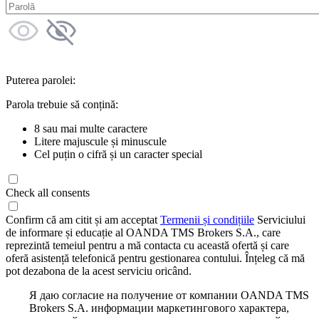
Puterea parolei:
Parola trebuie să conțină:
8 sau mai multe caractere
Litere majuscule și minuscule
Cel puțin o cifră și un caracter special
Check all consents
Confirm că am citit și am acceptat
Termenii și condițiile
Serviciului
de informare și educație al OANDA TMS Brokers S.A., care
reprezintă temeiul pentru a mă contacta cu această ofertă și care
oferă asistență telefonică pentru gestionarea contului. Înțeleg că mă
pot dezabona de la acest serviciu oricând.
Я даю согласие на получение от компании OANDA TMS
Brokers S.A. информации маркетингового характера,