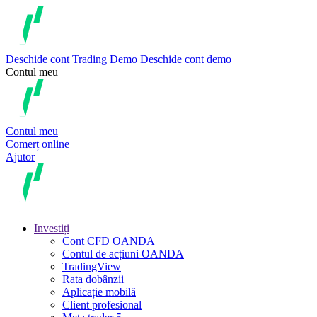
Deschide cont
Trading
Demo
Deschide cont demo
Contul meu
Contul meu
Comerț online
Ajutor
Investiți
Cont CFD OANDA
Contul de acțiuni OANDA
TradingView
Rata dobânzii
Aplicație mobilă
Client profesional