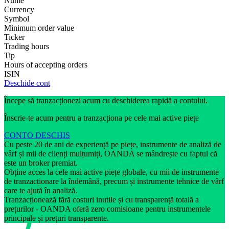
Nume
Currency
Symbol
Minimum order value
Ticker
Trading hours
Tip
Hours of accepting orders
ISIN
Deschide cont
Începe să tranzacționezi acum cu deschiderea rapidă a contului.
Înscrie-te acum pentru a tranzacționa pe cele mai active piețe
CONTO DESCHIS
Cu peste 20 de ani de experiență pe piețe, instrumente de analiză de
vârf și mii de clienți mulțumiți, OANDA se mândrește cu faptul că
este un broker premiat.
Obține acces la cele mai active piețe globale, cu mii de instrumente
de tranzacționare la îndemână, precum și instrumente tehnice de vârf
care te ajută în analiză.
Tranzacționează fără costuri inutile și cu transparență totală a
prețurilor - OANDA oferă zero comisioane pentru instrumentele
principale și prețuri transparente.