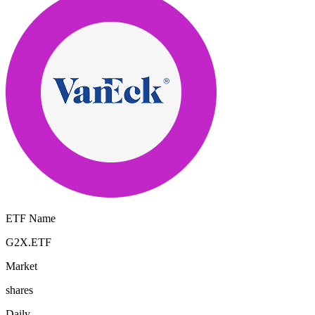
ETF Name
G2X.ETF
Market
shares
Daily