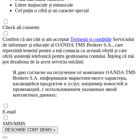
Litere majuscule și minuscule
Cel puțin o cifră și un caracter special
Check all consents
Confirm că am citit și am acceptat
Termenii și condițiile
Serviciului
de informare și educație al OANDA TMS Brokers S.A., care
reprezintă temeiul pentru a mă contacta cu această ofertă și care
oferă asistență telefonică pentru gestionarea contului. Înțeleg că mă
pot dezabona de la acest serviciu oricând.
Я даю согласие на получение от компании OANDA TMS
Brokers S.A. информации маркетингового характера,
касающейся продуктов и услуг, например новостей и
промоакций, с использованием указанных мной
контактных данных:
E-mail
SMS/MMS
DESCHIDE CONT DEMO »