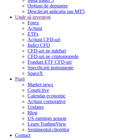
Meta trader 5
Opțiuni de depunere
Descărcați aplicația sau MT5
Unde să investești
Forex
Acțiuni
ETFs
Acțiuni CFD-uri
Indici CFD
CFD-uri pe mărfuri
CFD-uri pe criptomonede
Fonduri ETF CFD-uri
Specificații instrumente
SpaceX
Piață
Market news
Cotații live
Calendar economic
Acțiuni corporative
Updates
Blog
US earnings season
Learn TradingView
Sentimentul clienților
Contact