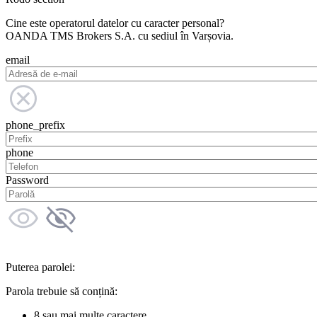
Cine este operatorul datelor cu caracter personal?
OANDA TMS Brokers S.A. cu sediul în Varșovia.
email
phone_prefix
phone
Password
Puterea parolei:
Parola trebuie să conțină:
8 sau mai multe caractere