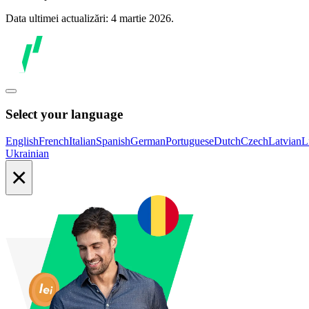
Data ultimei actualizări: 4 martie 2026.
Select your language
English
French
Italian
Spanish
German
Portuguese
Dutch
Czech
Latvian
L
Ukrainian
×