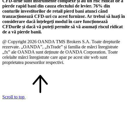
CFD-urile sunt instrumente complexe și au un risc ridicat de a
pierde rapid bani din cauza efectului de levier. 76% din
conturile investitorilor de retail pierd bani atunci când
tranzacționează CFD-uri cu acest furnizor. Ar trebui să luați în
considerare dacă înțelegeți modul în care funcționează
CFDurile și dacă vă puteți permite să vă asumați riscul ridicat
de a vă pierde banii.
@ Copyright 2026 OANDA TMS Brokers S.A. Toate drepturile
rezervate. „OANDA”, „fxTrade” și familia de mărci înregistrate
„fx” ale OANDA sunt deținute de OANDA Corporation. Toate
celelalte mărci înregistrate care apar pe acest site web sunt
proprietatea posesorilor respectivi.
Scroll to top