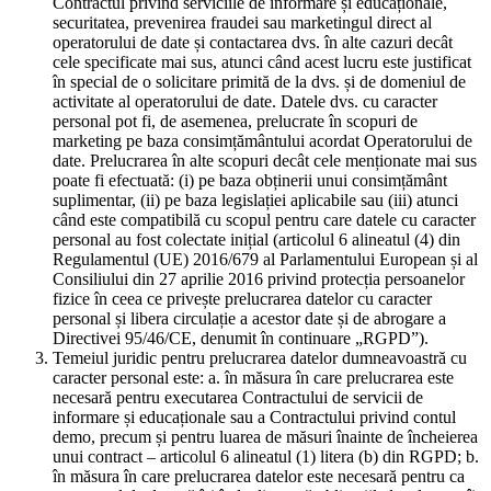
Contractul privind serviciile de informare și educaționale,
securitatea, prevenirea fraudei sau marketingul direct al
operatorului de date și contactarea dvs. în alte cazuri decât
cele specificate mai sus, atunci când acest lucru este justificat
în special de o solicitare primită de la dvs. și de domeniul de
activitate al operatorului de date. Datele dvs. cu caracter
personal pot fi, de asemenea, prelucrate în scopuri de
marketing pe baza consimțământului acordat Operatorului de
date. Prelucrarea în alte scopuri decât cele menționate mai sus
poate fi efectuată: (i) pe baza obținerii unui consimțământ
suplimentar, (ii) pe baza legislației aplicabile sau (iii) atunci
când este compatibilă cu scopul pentru care datele cu caracter
personal au fost colectate inițial (articolul 6 alineatul (4) din
Regulamentul (UE) 2016/679 al Parlamentului European și al
Consiliului din 27 aprilie 2016 privind protecția persoanelor
fizice în ceea ce privește prelucrarea datelor cu caracter
personal și libera circulație a acestor date și de abrogare a
Directivei 95/46/CE, denumit în continuare „RGPD”).
Temeiul juridic pentru prelucrarea datelor dumneavoastră cu
caracter personal este: a. în măsura în care prelucrarea este
necesară pentru executarea Contractului de servicii de
informare și educaționale sau a Contractului privind contul
demo, precum și pentru luarea de măsuri înainte de încheierea
unui contract – articolul 6 alineatul (1) litera (b) din RGPD; b.
în măsura în care prelucrarea datelor este necesară pentru ca