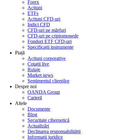
Forex
Acțiuni
ETFs
Acțiuni CFD-uri
Indici CFD
CFD-uri pe mărfuri
CFD-uri pe criptomonede
Fonduri ETF CFD-uri
Specificații instrumente
Piață
Acțiuni corporative
Cotații live
Rulaje
Market news
Sentimentul clienților
Despre noi
OANDA Group
Carieră
Altele
Documente
Blog
Securitate cibernetică
Actualizări
Declinarea responsabilității
Informații juridice