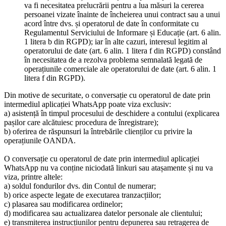
va fi necesitatea prelucrării pentru a lua măsuri la cererea
persoanei vizate înainte de încheierea unui contract sau a unui
acord între dvs. și operatorul de date în conformitate cu
Regulamentul Serviciului de Informare și Educație (art. 6 alin.
1 litera b din RGPD); iar în alte cazuri, interesul legitim al
operatorului de date (art. 6 alin. 1 litera f din RGPD) constând
în necesitatea de a rezolva problema semnalată legată de
operațiunile comerciale ale operatorului de date (art. 6 alin. 1
litera f din RGPD).
Din motive de securitate, o conversație cu operatorul de date prin
intermediul aplicației WhatsApp poate viza exclusiv:
a) asistență în timpul procesului de deschidere a contului (explicarea
pașilor care alcătuiesc procedura de înregistrare);
b) oferirea de răspunsuri la întrebările clienților cu privire la
operațiunile OANDA.
O conversație cu operatorul de date prin intermediul aplicației
WhatsApp nu va conține niciodată linkuri sau atașamente și nu va
viza, printre altele:
a) soldul fondurilor dvs. din Contul de numerar;
b) orice aspecte legate de executarea tranzacțiilor;
c) plasarea sau modificarea ordinelor;
d) modificarea sau actualizarea datelor personale ale clientului;
e) transmiterea instrucțiunilor pentru depunerea sau retragerea de