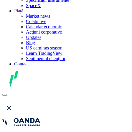
Specificații instrumente
SpaceX
Piață
Market news
Cotații live
Calendar economic
Acțiuni corporative
Updates
Blog
US earnings season
Learn TradingView
Sentimentul clienților
Contact