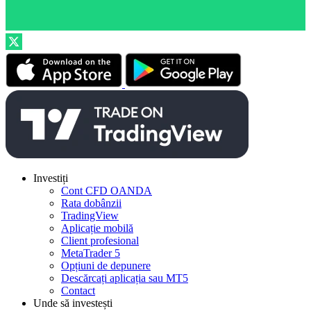
Investiți
Cont CFD OANDA
Rata dobânzii
TradingView
Aplicație mobilă
Client profesional
MetaTrader 5
Opțiuni de depunere
Descărcați aplicația sau MT5
Contact
Unde să investești