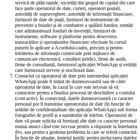
servicii de plăți rapide, societăți din grupul de capital din care
face parte operatorul de date, curieri, operatori poștali,
autorități de supraveghere, autorități de informații financiare,
furnizori de date de piață, furnizori de instrumente de
prevenire a fraudei și de combatere a spălării banilor, entități
care administrează fonduri de investiții, furnizori de
instrumente, software și platforme pentru deservirea
tranzacțiilor și operațiunilor financiare efectuate în cursul
punerii în aplicare a Acordului-cadru, precum și pentru
trimiterea de informații comerciale prin mijloace de
comunicare electronică, consilieri juridici, firme de audit,
firme de consultanță, furnizorul aplicației WhatsApp și entități
care furnizează servere și stochează date.
Contactul cu operatorul de date prin intermediul aplicației
WhatsApp poate fi inițiat de dumneavoastră sau de către
operatorul de date, în cazul în care este necesar să vă
contacteze pentru a finaliza procesul de deschidere a contului
(cont activ). În consecință, datele dumneavoastră cu caracter
personal pot fi transmise operatorului de date (în funcție de
setările de confidențialitate din aplicația WhatsApp) sub forma
fotografiei de profil și a numărului de telefon. Operatorul de
date vă poate solicita să furnizați alte date cu caracter personal
numai atunci când este necesar pentru a răspunde la întrebarea
dvs. sau pentru a gestiona problema la care se referă contactul.
În funcție de situație, temeiul juridic pentru prelucrarea datelor