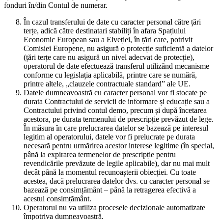
fonduri în/din Contul de numerar.
În cazul transferului de date cu caracter personal către țări
terțe, adică către destinatari stabiliți în afara Spațiului
Economic European sau a Elveției, în țări care, potrivit
Comisiei Europene, nu asigură o protecție suficientă a datelor
(țări terțe care nu asigură un nivel adecvat de protecție),
operatorul de date efectuează transferul utilizând mecanisme
conforme cu legislația aplicabilă, printre care se numără,
printre altele, „clauzele contractuale standard” ale UE.
Datele dumneavoastră cu caracter personal vor fi stocate pe
durata Contractului de servicii de informare și educație sau a
Contractului privind contul demo, precum și după încetarea
acestora, pe durata termenului de prescripție prevăzut de lege.
În măsura în care prelucrarea datelor se bazează pe interesul
legitim al operatorului, datele vor fi prelucrate pe durata
necesară pentru urmărirea acestor interese legitime (în special,
până la expirarea termenelor de prescripție pentru
revendicările prevăzute de legile aplicabile), dar nu mai mult
decât până la momentul recunoașterii obiecției. Cu toate
acestea, dacă prelucrarea datelor dvs. cu caracter personal se
bazează pe consimțământ – până la retragerea efectivă a
acestui consimțământ.
Operatorul nu va utiliza procesele decizionale automatizate
împotriva dumneavoastră.