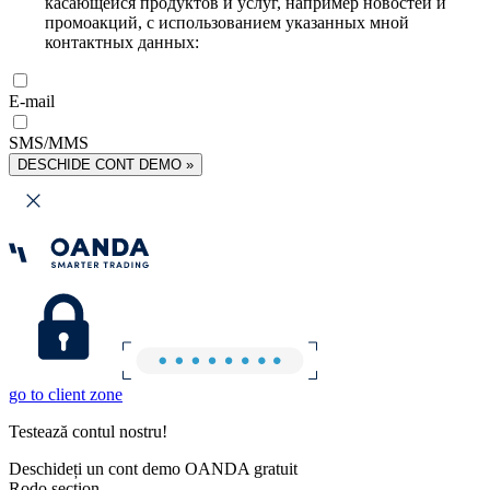
касающейся продуктов и услуг, например новостей и
промоакций, с использованием указанных мной
контактных данных:
E-mail
SMS/MMS
DESCHIDE CONT DEMO »
go to client zone
Testează contul nostru!
Deschideți un cont demo OANDA gratuit
Rodo section