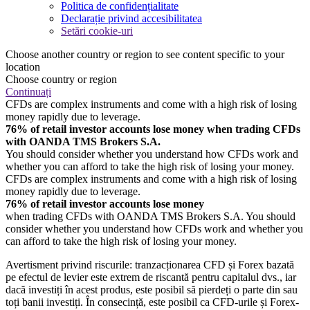
Politica de confidențialitate
Declarație privind accesibilitatea
Setări cookie-uri
Choose another country or region to see content specific to your
location
Choose country or region
Continuați
CFDs are complex instruments and come with a high risk of losing
money rapidly due to leverage.
76% of retail investor accounts lose money when trading CFDs
with OANDA TMS Brokers S.A.
You should consider whether you understand how CFDs work and
whether you can afford to take the high risk of losing your money.
CFDs are complex instruments and come with a high risk of losing
money rapidly due to leverage.
76% of retail investor accounts lose money
when trading CFDs with OANDA TMS Brokers S.A. You should
consider whether you understand how CFDs work and whether you
can afford to take the high risk of losing your money.
Avertisment privind riscurile: tranzacționarea CFD și Forex bazată
pe efectul de levier este extrem de riscantă pentru capitalul dvs., iar
dacă investiți în acest produs, este posibil să pierdeți o parte din sau
toți banii investiți. În consecință, este posibil ca CFD-urile și Forex-