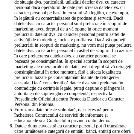
de situația dvs. particulară, utilizării datelor dvs. cu caracter
personal dacă operatorul de date prelucrează datele dvs. cu
caracter personal pe baza interesului său legitim, de exemplu,
în legătură cu comercializarea de produse și servicii. Dacă
datele dvs. cu caracter personal sunt prelucrate în scopuri de
marketing, aveți dreptul de a vă opune în orice moment
prelucrării datelor dvs. cu caracter personal pentru astfel de
activități de marketing, inclusiv profilarea. Dacă vă opuneți
prelucrării în scopuri de marketing, nu vom mai putea prelucra
datele dvs. cu caracter personal în astfel de scopuri. În cazurile
în care prelucrarea datelor dvs. cu caracter personal se
bazează pe consimțământ, în special acordat în scopuri de
marketing ale operatorului de date, aveți dreptul să vă retrageți
consimțământul în orice moment, fără a afecta legalitatea
prelucrării bazate pe consimțământ înainte de retragerea
acestuia. Dacă considerați că datele dvs. sunt prelucrate în
contradicție cu cerințele legale, puteți depune o plângere la
autoritatea de supraveghere competentă, respectiv la
Președintele Oficiului pentru Protecția Datelor cu Caracter
Personal din Polonia.
Furnizarea datelor este voluntară, dar necesară pentru
încheierea Contractului de servicii de informare și
educaționale și a Contractului privind contul demo.
Datele dumneavoastră cu caracter personal pot fi transferate
către următoarele categorii de entități: bănci, entități care oferă