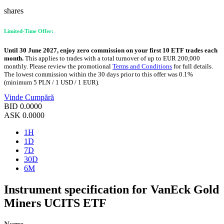
shares
Limited-Time Offer:
Until 30 June 2027, enjoy zero commission on your first 10 ETF trades each
month.
This applies to trades with a total turnover of up to EUR 200,000
monthly. Please review the promotional
Terms and Conditions
for full details.
The lowest commission within the 30 days prior to this offer was 0.1%
(minimum 5 PLN / 1 USD / 1 EUR).
Vinde
Cumpără
BID
0.0000
ASK
0.0000
1H
1D
7D
30D
6M
Instrument specification for VanEck Gold
Miners UCITS ETF