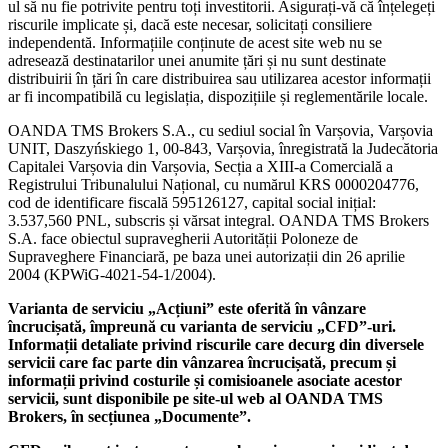
ul să nu fie potrivite pentru toți investitorii. Asigurați-vă că înțelegeți
riscurile implicate și, dacă este necesar, solicitați consiliere
independentă. Informațiile conținute de acest site web nu se
adresează destinatarilor unei anumite țări și nu sunt destinate
distribuirii în țări în care distribuirea sau utilizarea acestor informații
ar fi incompatibilă cu legislația, dispozițiile și reglementările locale.
OANDA TMS Brokers S.A., cu sediul social în Varșovia, Varșovia
UNIT, Daszyńskiego 1, 00-843, Varșovia, înregistrată la Judecătoria
Capitalei Varșovia din Varșovia, Secția a XIII-a Comercială a
Registrului Tribunalului Național, cu numărul KRS 0000204776,
cod de identificare fiscală 595126127, capital social inițial:
3.537,560 PNL, subscris și vărsat integral. OANDA TMS Brokers
S.A. face obiectul supravegherii Autorității Poloneze de
Supraveghere Financiară, pe baza unei autorizații din 26 aprilie
2004 (KPWiG-4021-54-1/2004).
Varianta de serviciu „Acțiuni” este oferită în vânzare
încrucișată, împreună cu varianta de serviciu „CFD”-uri.
Informații detaliate privind riscurile care decurg din diversele
servicii care fac parte din vânzarea încrucișată, precum și
informații privind costurile și comisioanele asociate acestor
servicii, sunt disponibile pe site-ul web al OANDA TMS
Brokers, în secțiunea „Documente”.