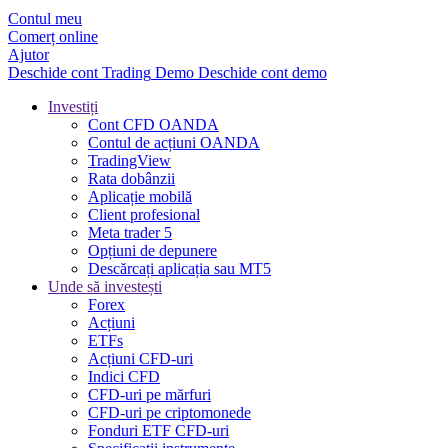
Contul meu
Comerț online
Ajutor
Deschide cont
Trading
Demo
Deschide cont demo
Investiți
Cont CFD OANDA
Contul de acțiuni OANDA
TradingView
Rata dobânzii
Aplicație mobilă
Client profesional
Meta trader 5
Opțiuni de depunere
Descărcați aplicația sau MT5
Unde să investești
Forex
Acțiuni
ETFs
Acțiuni CFD-uri
Indici CFD
CFD-uri pe mărfuri
CFD-uri pe criptomonede
Fonduri ETF CFD-uri