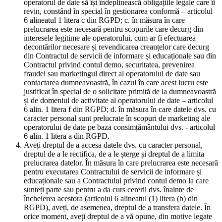
operatorul de date să își îndeplinească obligațiile legale care îi
revin, constând în special în gestionarea conformă – articolul
6 alineatul 1 litera c din RGPD; c. în măsura în care
prelucrarea este necesară pentru scopurile care decurg din
interesele legitime ale operatorului, cum ar fi efectuarea
decontărilor necesare și revendicarea creanțelor care decurg
din Contractul de servicii de informare și educaționale sau din
Contractul privind contul demo, securitatea, prevenirea
fraudei sau marketingul direct al operatorului de date sau
contactarea dumneavoastră, în cazul în care acest lucru este
justificat în special de o solicitare primită de la dumneavoastră
și de domeniul de activitate al operatorului de date – articolul
6 alin. 1 litera f din RGPD; d. în măsura în care datele dvs. cu
caracter personal sunt prelucrate în scopuri de marketing ale
operatorului de date pe baza consimțământului dvs. - articolul
6 alin. 1 litera a din RGPD.
Aveți dreptul de a accesa datele dvs. cu caracter personal,
dreptul de a le rectifica, de a le șterge și dreptul de a limita
prelucrarea datelor. În măsura în care prelucrarea este necesară
pentru executarea Contractului de servicii de informare și
educaționale sau a Contractului privind contul demo la care
sunteți parte sau pentru a da curs cererii dvs. înainte de
încheierea acestora (articolul 6 alineatul (1) litera (b) din
RGPD), aveți, de asemenea, dreptul de a transfera datele. În
orice moment, aveți dreptul de a vă opune, din motive legate