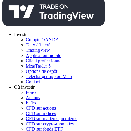
Investir
Compte OANDA
Taux d’intérêt
TradingView
Application mobile
Client professionnel
MetaTrader 5
Options de dépôt
Télécharger app ou MT5
Contact
Où investir
Forex
Actions
ETFs
CFD sur actions
CFD sur indices
CFD sur matières premières
CFD sur crypto-monnaies
CFD sur fonds ETF