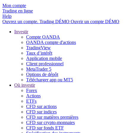
Mon compte
Trading en ligne
Help
Ouvrez un compte.
Trading
DÉMO
Ouvrir un compte DÉMO
Investir
Compte OANDA
OANDA compte d'actions
TradingView
Taux d’intérêt
Application mobile
Client professionnel
MetaTrader 5
Options de dépôt
Télécharger app ou MT5
Où investir
Forex
Actions
ETFs
CFD sur actions
CFD sur indices
CFD sur matières premières
CFD sur crypto-monnaies
CFD sur fonds ETF