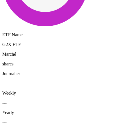
ETF Name
G2X.ETF
Marché
shares
Journalier
---
Weekly
---
Yearly
---