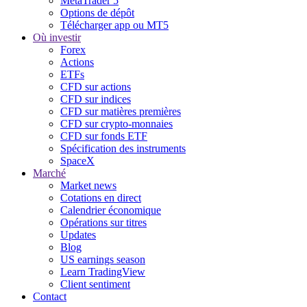
MetaTrader 5
Options de dépôt
Télécharger app ou MT5
Où investir
Forex
Actions
ETFs
CFD sur actions
CFD sur indices
CFD sur matières premières
CFD sur crypto-monnaies
CFD sur fonds ETF
Spécification des instruments
SpaceX
Marché
Market news
Cotations en direct
Calendrier économique
Opérations sur titres
Updates
Blog
US earnings season
Learn TradingView
Client sentiment
Contact