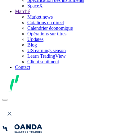
Spécification des instruments
SpaceX
Marché
Market news
Cotations en direct
Calendrier économique
Opérations sur titres
Updates
Blog
US earnings season
Learn TradingView
Client sentiment
Contact