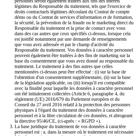
personnel seront également traitées aux fins des intérêts
légitimes du Responsable du traitement, tels que l'exercice de
droits contractuels légitimes découlant du Contrat de compte
démo ou du Contrat de services d'information et de formation,
la sécurité, la prévention de la fraude ou le marketing direct du
Responsable du traitement et la prise de contact avec vous
dans des cas autres que ceux spécifiés ci-dessus, lorsque cela
est justifié notamment par une demande de renseignements
que vous avez adressée et par le champ d'activité du
Responsable du traitement. Vos données à caractère personnel
peuvent également être traitées à des fins de marketing sur la
base du consentement que vous avez donné au responsable du
traitement. Le traitement à des fins autres que celles
mentionnées ci-dessus peut être effectué : (i) sur la base de
l'obtention d'un consentement supplémentaire, (ii) sur la base
de la législation applicable, ou (iii) lorsqu'il est compatible
avec la finalité pour laquelle les données à caractère personnel
ont été initialement collectées (Article 6, paragraphe 4, du
règlement (UE) 2016/679 du Parlement européen et du
Conseil du 27 avril 2016 relatif à la protection des personnes
physiques à l'égard du traitement des données à caractère
personnel et à la libre circulation de ces données, et abrogeant
la directive 95/46/CE, (ci-après : « RGPD »).
La base juridique du traitement de vos données à caractère
personnel est : a. dans la mesure où le traitement est nécessaire