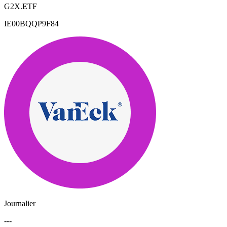
G2X.ETF
IE00BQQP9F84
Journalier
---