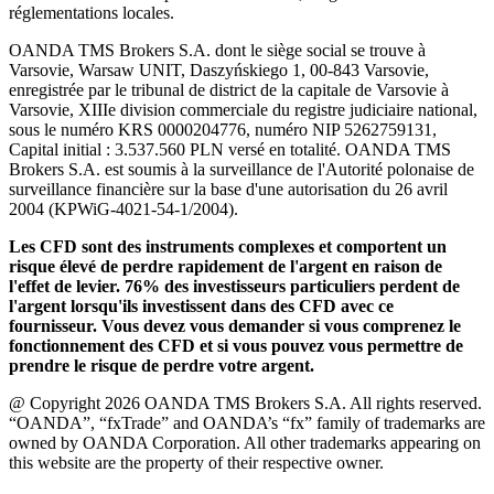
réglementations locales.
OANDA TMS Brokers S.A. dont le siège social se trouve à
Varsovie, Warsaw UNIT, Daszyńskiego 1, 00-843 Varsovie,
enregistrée par le tribunal de district de la capitale de Varsovie à
Varsovie, XIIIe division commerciale du registre judiciaire national,
sous le numéro KRS 0000204776, numéro NIP 5262759131,
Capital initial : 3.537.560 PLN versé en totalité. OANDA TMS
Brokers S.A. est soumis à la surveillance de l'Autorité polonaise de
surveillance financière sur la base d'une autorisation du 26 avril
2004 (KPWiG-4021-54-1/2004).
Les CFD sont des instruments complexes et comportent un
risque élevé de perdre rapidement de l'argent en raison de
l'effet de levier. 76% des investisseurs particuliers perdent de
l'argent lorsqu'ils investissent dans des CFD avec ce
fournisseur. Vous devez vous demander si vous comprenez le
fonctionnement des CFD et si vous pouvez vous permettre de
prendre le risque de perdre votre argent.
@ Copyright 2026 OANDA TMS Brokers S.A. All rights reserved.
“OANDA”, “fxTrade” and OANDA’s “fx” family of trademarks are
owned by OANDA Corporation. All other trademarks appearing on
this website are the property of their respective owner.