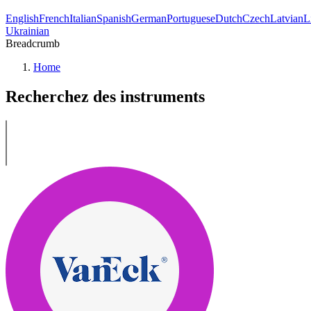
English
French
Italian
Spanish
German
Portuguese
Dutch
Czech
Latvian
L
Ukrainian
Breadcrumb
Home
Recherchez des instruments