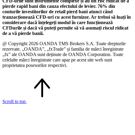
CFD-urile sunt instrumente complexe și au un risc ridicat de a
pierde rapid bani din cauza efectului de levier. 76% din
conturile investitorilor de retail pierd bani atunci când
tranzacționează CFD-uri cu acest furnizor. Ar trebui să luați în
considerare dacă înțelegeți modul în care funcționează
CFDurile și dacă vă puteți permite să vă asumați riscul ridicat
de a vă pierde banii.
@ Copyright 2026 OANDA TMS Brokers S.A. Toate drepturile
rezervate. „OANDA”, „fxTrade” și familia de mărci înregistrate
„fx” ale OANDA sunt deținute de OANDA Corporation. Toate
celelalte mărci înregistrate care apar pe acest site web sunt
proprietatea posesorilor respectivi.
Scroll to top