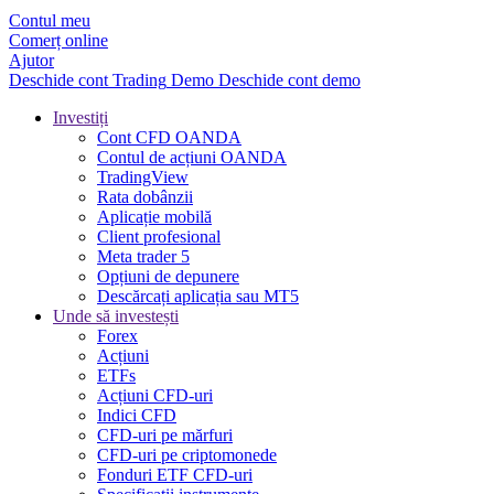
Contul meu
Comerț online
Ajutor
Deschide cont
Trading
Demo
Deschide cont demo
Investiți
Cont CFD OANDA
Contul de acțiuni OANDA
TradingView
Rata dobânzii
Aplicație mobilă
Client profesional
Meta trader 5
Opțiuni de depunere
Descărcați aplicația sau MT5
Unde să investești
Forex
Acțiuni
ETFs
Acțiuni CFD-uri
Indici CFD
CFD-uri pe mărfuri
CFD-uri pe criptomonede
Fonduri ETF CFD-uri