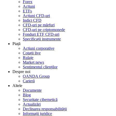
Forex
Acțiuni
ETFs
Acțiuni CFD-uri
Indici CFD
CFD-uri pe mărfuri
CFD-uri pe criptomonede
Fonduri ETF CFD-uri
Specificații instrumente
Piață
Acțiuni corporative
Cotații live
Rulaje
Market news
Sentimentul clienților
Despre noi
OANDA Group
Carieră
Altele
Documente
Blog
Securitate cibernetică
Actualizări
Declinarea responsabilității
Informații juridice