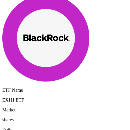
ETF Name
EXH1.ETF
Market
shares
Daily