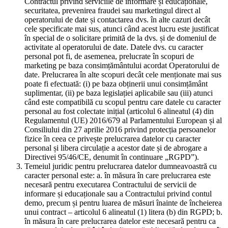
Contractul privind serviciile de informare și educaționale,
securitatea, prevenirea fraudei sau marketingul direct al
operatorului de date și contactarea dvs. în alte cazuri decât
cele specificate mai sus, atunci când acest lucru este justificat
în special de o solicitare primită de la dvs. și de domeniul de
activitate al operatorului de date. Datele dvs. cu caracter
personal pot fi, de asemenea, prelucrate în scopuri de
marketing pe baza consimțământului acordat Operatorului de
date. Prelucrarea în alte scopuri decât cele menționate mai sus
poate fi efectuată: (i) pe baza obținerii unui consimțământ
suplimentar, (ii) pe baza legislației aplicabile sau (iii) atunci
când este compatibilă cu scopul pentru care datele cu caracter
personal au fost colectate inițial (articolul 6 alineatul (4) din
Regulamentul (UE) 2016/679 al Parlamentului European și al
Consiliului din 27 aprilie 2016 privind protecția persoanelor
fizice în ceea ce privește prelucrarea datelor cu caracter
personal și libera circulație a acestor date și de abrogare a
Directivei 95/46/CE, denumit în continuare „RGPD”).
Temeiul juridic pentru prelucrarea datelor dumneavoastră cu
caracter personal este: a. în măsura în care prelucrarea este
necesară pentru executarea Contractului de servicii de
informare și educaționale sau a Contractului privind contul
demo, precum și pentru luarea de măsuri înainte de încheierea
unui contract – articolul 6 alineatul (1) litera (b) din RGPD; b.
în măsura în care prelucrarea datelor este necesară pentru ca