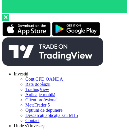
Investiți
Cont CFD OANDA
Rata dobânzii
TradingView
Aplicație mobilă
Client profesional
MetaTrader 5
Opțiuni de depunere
Descărcați aplicația sau MT5
Contact
Unde să investești