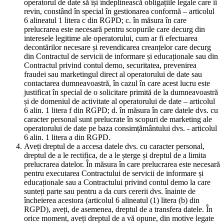
operatorul de date să își îndeplinească obligațiile legale care îi
revin, constând în special în gestionarea conformă – articolul
6 alineatul 1 litera c din RGPD; c. în măsura în care
prelucrarea este necesară pentru scopurile care decurg din
interesele legitime ale operatorului, cum ar fi efectuarea
decontărilor necesare și revendicarea creanțelor care decurg
din Contractul de servicii de informare și educaționale sau din
Contractul privind contul demo, securitatea, prevenirea
fraudei sau marketingul direct al operatorului de date sau
contactarea dumneavoastră, în cazul în care acest lucru este
justificat în special de o solicitare primită de la dumneavoastră
și de domeniul de activitate al operatorului de date – articolul
6 alin. 1 litera f din RGPD; d. în măsura în care datele dvs. cu
caracter personal sunt prelucrate în scopuri de marketing ale
operatorului de date pe baza consimțământului dvs. - articolul
6 alin. 1 litera a din RGPD.
Aveți dreptul de a accesa datele dvs. cu caracter personal,
dreptul de a le rectifica, de a le șterge și dreptul de a limita
prelucrarea datelor. În măsura în care prelucrarea este necesară
pentru executarea Contractului de servicii de informare și
educaționale sau a Contractului privind contul demo la care
sunteți parte sau pentru a da curs cererii dvs. înainte de
încheierea acestora (articolul 6 alineatul (1) litera (b) din
RGPD), aveți, de asemenea, dreptul de a transfera datele. În
orice moment, aveți dreptul de a vă opune, din motive legate