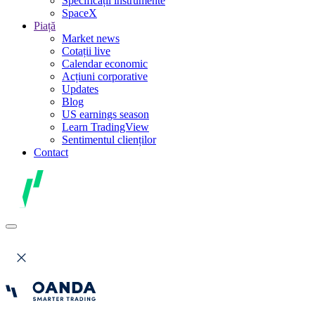
Specificații instrumente
SpaceX
Piață
Market news
Cotații live
Calendar economic
Acțiuni corporative
Updates
Blog
US earnings season
Learn TradingView
Sentimentul clienților
Contact