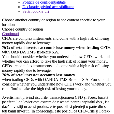
Politica de confidențialitate
Declarație privind accesibilitatea
Setări cookie-uri
Choose another country or region to see content specific to your
location
Choose country or region
Continuați
CFDs are complex instruments and come with a high risk of losing
money rapidly due to leverage.
76% of retail investor accounts lose money when trading CFDs
with OANDA TMS Brokers S.A.
You should consider whether you understand how CFDs work and
whether you can afford to take the high risk of losing your money.
CFDs are complex instruments and come with a high risk of losing
money rapidly due to leverage.
76% of retail investor accounts lose money
when trading CFDs with OANDA TMS Brokers S.A. You should
consider whether you understand how CFDs work and whether you
can afford to take the high risk of losing your money.
Avertisment privind riscurile: tranzacționarea CFD și Forex bazată
pe efectul de levier este extrem de riscantă pentru capitalul dvs., iar
dacă investiți în acest produs, este posibil să pierdeți o parte din sau
toți banii investiți. În consecință, este posibil ca CFD-urile și Forex-