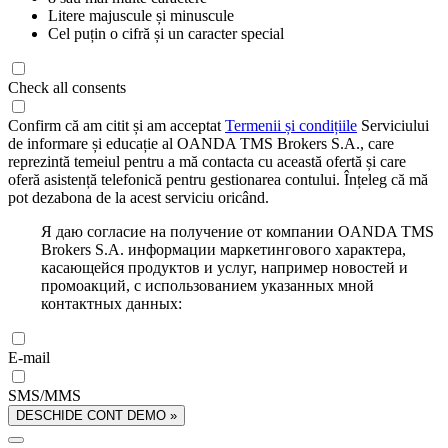
Litere majuscule și minuscule
Cel puțin o cifră și un caracter special
Check all consents
Confirm că am citit și am acceptat
Termenii și condițiile
Serviciului
de informare și educație al OANDA TMS Brokers S.A., care
reprezintă temeiul pentru a mă contacta cu această ofertă și care
oferă asistență telefonică pentru gestionarea contului. Înțeleg că mă
pot dezabona de la acest serviciu oricând.
Я даю согласие на получение от компании OANDA TMS
Brokers S.A. информации маркетингового характера,
касающейся продуктов и услуг, например новостей и
промоакций, с использованием указанных мной
контактных данных:
E-mail
SMS/MMS
DESCHIDE CONT DEMO »