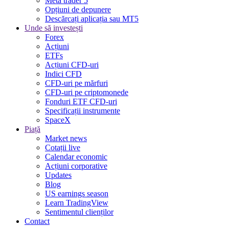
Meta trader 5
Opțiuni de depunere
Descărcați aplicația sau MT5
Unde să investești
Forex
Acțiuni
ETFs
Acțiuni CFD-uri
Indici CFD
CFD-uri pe mărfuri
CFD-uri pe criptomonede
Fonduri ETF CFD-uri
Specificații instrumente
SpaceX
Piață
Market news
Cotații live
Calendar economic
Acțiuni corporative
Updates
Blog
US earnings season
Learn TradingView
Sentimentul clienților
Contact