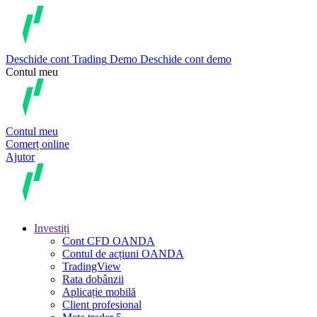
Deschide cont
Trading
Demo
Deschide cont demo
Contul meu
Contul meu
Comerț online
Ajutor
Investiți
Cont CFD OANDA
Contul de acțiuni OANDA
TradingView
Rata dobânzii
Aplicație mobilă
Client profesional