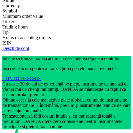
Nume
Currency
Symbol
Minimum order value
Ticker
Trading hours
Tip
Hours of accepting orders
ISIN
Deschide cont
Începe să tranzacționezi acum cu deschiderea rapidă a contului.
Înscrie-te acum pentru a tranzacționa pe cele mai active piețe
CONTO DESCHIS
Cu peste 20 de ani de experiență pe piețe, instrumente de analiză de
vârf și mii de clienți mulțumiți, OANDA se mândrește cu faptul că
este un broker premiat.
Obține acces la cele mai active piețe globale, cu mii de instrumente
de tranzacționare la îndemână, precum și instrumente tehnice de vârf
care te ajută în analiză.
Tranzacționează fără costuri inutile și cu transparență totală a
prețurilor - OANDA oferă zero comisioane pentru instrumentele
principale și prețuri transparente.