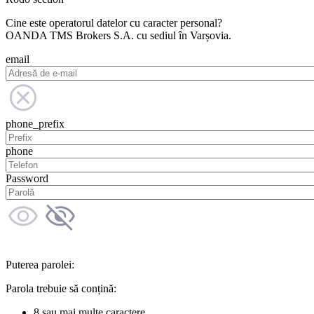
Cine este operatorul datelor cu caracter personal?
OANDA TMS Brokers S.A. cu sediul în Varșovia.
email
phone_prefix
phone
Password
Puterea parolei:
Parola trebuie să conțină:
8 sau mai multe caractere