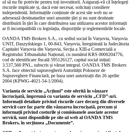
ul să nu fie potrivite pentru toți investitorii. Asigurați-vă că înțelegeți
riscurile implicate și, dacă este necesar, solicitați consiliere
independentă. Informațiile conținute de acest site web nu se
adresează destinatarilor unei anumite țări și nu sunt destinate
distribuirii în țări în care distribuirea sau utilizarea acestor informații
ar fi incompatibilă cu legislația, dispozițiile și reglementările locale.
OANDA TMS Brokers S.A., cu sediul social în Varșovia, Varșovia
UNIT, Daszyńskiego 1, 00-843, Varșovia, înregistrată la Judecătoria
Capitalei Varșovia din Varșovia, Secția a XIII-a Comercială a
Registrului Tribunalului Național, cu numărul KRS 0000204776,
cod de identificare fiscală 595126127, capital social inițial:
3.537,560 PNL, subscris și vărsat integral. OANDA TMS Brokers
S.A. face obiectul supravegherii Autorității Poloneze de
Supraveghere Financiară, pe baza unei autorizații din 26 aprilie
2004 (KPWiG-4021-54-1/2004).
Varianta de serviciu „Acțiuni” este oferită în vânzare
încrucișată, împreună cu varianta de serviciu „CFD”-uri.
Informații detaliate privind riscurile care decurg din diversele
servicii care fac parte din vânzarea încrucișată, precum și
informații privind costurile și comisioanele asociate acestor
servicii, sunt disponibile pe site-ul web al OANDA TMS
Brokers, în secțiunea „Documente”.