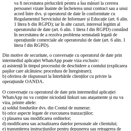
va fi necesitatea prelucrării pentru a lua măsuri la cererea
persoanei vizate înainte de încheierea unui contract sau a unui
acord între dvs. și operatorul de date în conformitate cu
Regulamentul Serviciului de Informare și Educație (art. 6 alin.
1 litera b din RGPD); iar în alte cazuri, interesul legitim al
operatorului de date (art. 6 alin. 1 litera f din RGPD) constând
în necesitatea de a rezolva problema semnalată legată de
operațiunile comerciale ale operatorului de date (art. 6 alin. 1
litera f din RGPD).
Din motive de securitate, o conversație cu operatorul de date prin
intermediul aplicației WhatsApp poate viza exclusiv:
a) asistență în timpul procesului de deschidere a contului (explicarea
pașilor care alcătuiesc procedura de înregistrare);
b) oferirea de răspunsuri la întrebările clienților cu privire la
operațiunile OANDA.
O conversație cu operatorul de date prin intermediul aplicației
WhatsApp nu va conține niciodată linkuri sau atașamente și nu va
viza, printre altele:
a) soldul fondurilor dvs. din Contul de numerar;
b) orice aspecte legate de executarea tranzacțiilor;
c) plasarea sau modificarea ordinelor;
d) modificarea sau actualizarea datelor personale ale clientului;
e) transmiterea instrucțiunilor pentru depunerea sau retragerea de