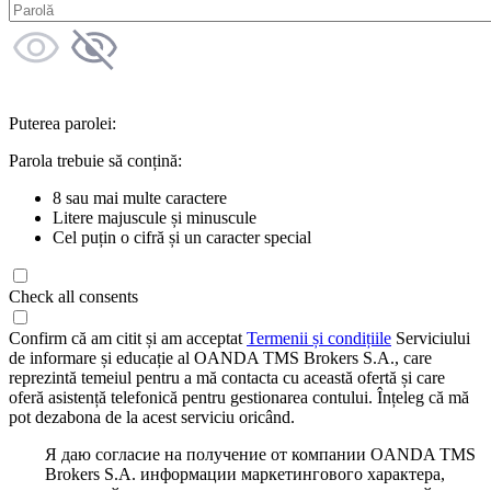
Puterea parolei:
Parola trebuie să conțină:
8 sau mai multe caractere
Litere majuscule și minuscule
Cel puțin o cifră și un caracter special
Check all consents
Confirm că am citit și am acceptat
Termenii și condițiile
Serviciului
de informare și educație al OANDA TMS Brokers S.A., care
reprezintă temeiul pentru a mă contacta cu această ofertă și care
oferă asistență telefonică pentru gestionarea contului. Înțeleg că mă
pot dezabona de la acest serviciu oricând.
Я даю согласие на получение от компании OANDA TMS
Brokers S.A. информации маркетингового характера,