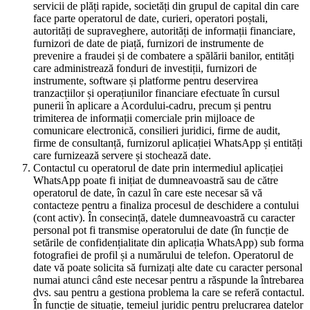
servicii de plăți rapide, societăți din grupul de capital din care
face parte operatorul de date, curieri, operatori poștali,
autorități de supraveghere, autorități de informații financiare,
furnizori de date de piață, furnizori de instrumente de
prevenire a fraudei și de combatere a spălării banilor, entități
care administrează fonduri de investiții, furnizori de
instrumente, software și platforme pentru deservirea
tranzacțiilor și operațiunilor financiare efectuate în cursul
punerii în aplicare a Acordului-cadru, precum și pentru
trimiterea de informații comerciale prin mijloace de
comunicare electronică, consilieri juridici, firme de audit,
firme de consultanță, furnizorul aplicației WhatsApp și entități
care furnizează servere și stochează date.
Contactul cu operatorul de date prin intermediul aplicației
WhatsApp poate fi inițiat de dumneavoastră sau de către
operatorul de date, în cazul în care este necesar să vă
contacteze pentru a finaliza procesul de deschidere a contului
(cont activ). În consecință, datele dumneavoastră cu caracter
personal pot fi transmise operatorului de date (în funcție de
setările de confidențialitate din aplicația WhatsApp) sub forma
fotografiei de profil și a numărului de telefon. Operatorul de
date vă poate solicita să furnizați alte date cu caracter personal
numai atunci când este necesar pentru a răspunde la întrebarea
dvs. sau pentru a gestiona problema la care se referă contactul.
În funcție de situație, temeiul juridic pentru prelucrarea datelor