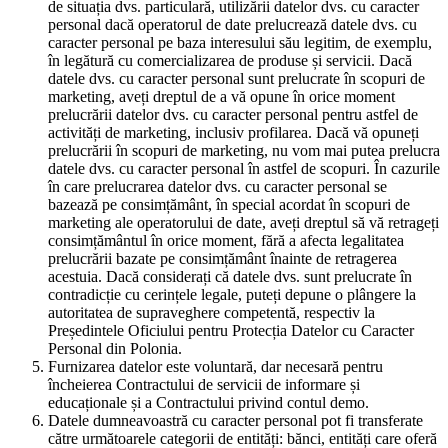
de situația dvs. particulară, utilizării datelor dvs. cu caracter
personal dacă operatorul de date prelucrează datele dvs. cu
caracter personal pe baza interesului său legitim, de exemplu,
în legătură cu comercializarea de produse și servicii. Dacă
datele dvs. cu caracter personal sunt prelucrate în scopuri de
marketing, aveți dreptul de a vă opune în orice moment
prelucrării datelor dvs. cu caracter personal pentru astfel de
activități de marketing, inclusiv profilarea. Dacă vă opuneți
prelucrării în scopuri de marketing, nu vom mai putea prelucra
datele dvs. cu caracter personal în astfel de scopuri. În cazurile
în care prelucrarea datelor dvs. cu caracter personal se
bazează pe consimțământ, în special acordat în scopuri de
marketing ale operatorului de date, aveți dreptul să vă retrageți
consimțământul în orice moment, fără a afecta legalitatea
prelucrării bazate pe consimțământ înainte de retragerea
acestuia. Dacă considerați că datele dvs. sunt prelucrate în
contradicție cu cerințele legale, puteți depune o plângere la
autoritatea de supraveghere competentă, respectiv la
Președintele Oficiului pentru Protecția Datelor cu Caracter
Personal din Polonia.
Furnizarea datelor este voluntară, dar necesară pentru
încheierea Contractului de servicii de informare și
educaționale și a Contractului privind contul demo.
Datele dumneavoastră cu caracter personal pot fi transferate
către următoarele categorii de entități: bănci, entități care oferă