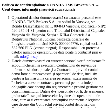
Politica de confidențialitate a OANDA TMS Brokers S.A. –
Cont demo, informații și servicii educaționale
Operatorul datelor dumneavoastră cu caracter personal este
OANDA TMS Brokers S.A., cu sediul în Varșovia, str.
Rondo Daszyńskiego nr. 1, 00-843 Varșovia, cod fiscal (NIP):
526-275-91-31, pentru care Tribunalul Districtual al Capitalei
Varșovia din Varșovia, Secția a XIII-a Comercială a
Registrului Național Judiciar, păstrează dosarele de
înregistrare sub numărul KRS: 0000204776, capital social 3
537 560 PLN (varsat integral). Responsabilul cu protecția
datelor numit de operatorul de date poate fi contactat prin e-
mail:
odo@tms.pl
.
Datele dumneavoastră cu caracter personal vor fi prelucrate în
scopul încheierii și executării Contractului de servicii de
informare și educaționale și a Contractului privind contul
demo între dumneavoastră și operatorul de date, inclusiv
pentru a lua măsuri la cererea persoanei vizate înainte de
încheierea acestor contracte, precum și pentru a îndeplini
obligațiile care decurg din reglementările privind gestionarea
consimțământului. Datele dvs. personale vor fi, de asemenea,
prelucrate în scopul intereselor legitime ale operatorului de
date, cum ar fi exercitarea pretențiilor contractuale legitime
care decurg din Contractul privind contul demo sau din