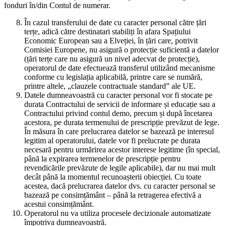
fonduri în/din Contul de numerar.
În cazul transferului de date cu caracter personal către țări
terțe, adică către destinatari stabiliți în afara Spațiului
Economic European sau a Elveției, în țări care, potrivit
Comisiei Europene, nu asigură o protecție suficientă a datelor
(țări terțe care nu asigură un nivel adecvat de protecție),
operatorul de date efectuează transferul utilizând mecanisme
conforme cu legislația aplicabilă, printre care se numără,
printre altele, „clauzele contractuale standard” ale UE.
Datele dumneavoastră cu caracter personal vor fi stocate pe
durata Contractului de servicii de informare și educație sau a
Contractului privind contul demo, precum și după încetarea
acestora, pe durata termenului de prescripție prevăzut de lege.
În măsura în care prelucrarea datelor se bazează pe interesul
legitim al operatorului, datele vor fi prelucrate pe durata
necesară pentru urmărirea acestor interese legitime (în special,
până la expirarea termenelor de prescripție pentru
revendicările prevăzute de legile aplicabile), dar nu mai mult
decât până la momentul recunoașterii obiecției. Cu toate
acestea, dacă prelucrarea datelor dvs. cu caracter personal se
bazează pe consimțământ – până la retragerea efectivă a
acestui consimțământ.
Operatorul nu va utiliza procesele decizionale automatizate
împotriva dumneavoastră.