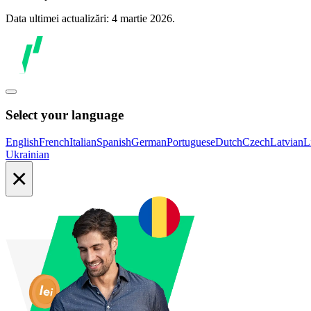
Data ultimei actualizări: 4 martie 2026.
Select your language
English
French
Italian
Spanish
German
Portuguese
Dutch
Czech
Latvian
L
Ukrainian
×