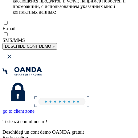
касающейся продуктов и услуг, например новостей и
промоакций, с использованием указанных мной
контактных данных:
E-mail
SMS/MMS
DESCHIDE CONT DEMO »
go to client zone
Testează contul nostru!
Deschideți un cont demo OANDA gratuit
Rodo section