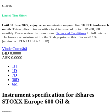
shares
Limited-Time Offer:
Until 30 June 2027, enjoy zero commission on your first 10 ETF trades each
month.
This applies to trades with a total turnover of up to EUR 200,000
monthly. Please review the promotional
Terms and Conditions
for full details.
The lowest commission within the 30 days prior to this offer was 0.1%
(minimum 5 PLN / 1 USD / 1 EUR).
Vinde
Cumpără
BID
0.0000
ASK
0.0000
1H
1D
7D
30D
6M
Instrument specification for iShares
STOXX Europe 600 Oil &