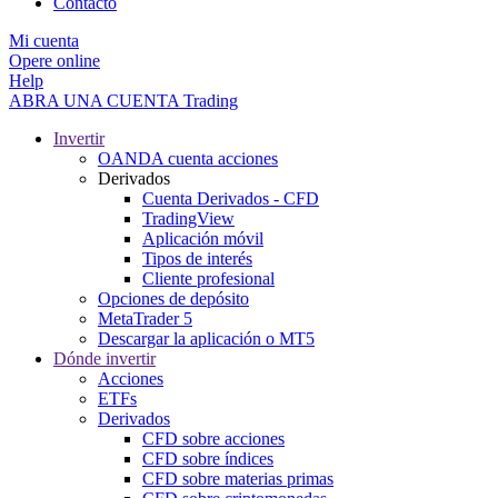
Contacto
Mi cuenta
Opere online
Help
ABRA UNA CUENTA
Trading
Invertir
OANDA cuenta acciones
Derivados
Cuenta Derivados - CFD
TradingView
Aplicación móvil
Tipos de interés
Cliente profesional
Opciones de depósito
MetaTrader 5
Descargar la aplicación o MT5
Dónde invertir
Acciones
ETFs
Derivados
CFD sobre acciones
CFD sobre índices
CFD sobre materias primas