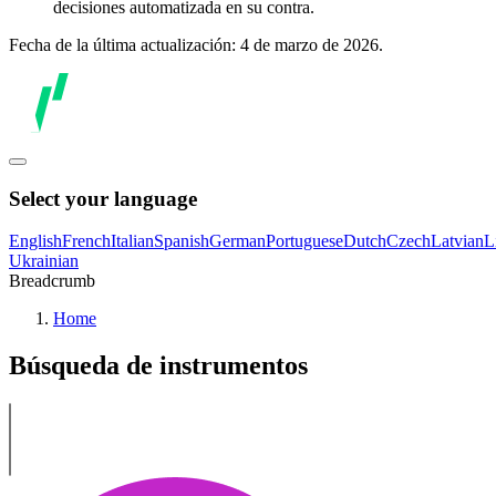
decisiones automatizada en su contra.
Fecha de la última actualización: 4 de marzo de 2026.
Select your language
English
French
Italian
Spanish
German
Portuguese
Dutch
Czech
Latvian
L
Ukrainian
Breadcrumb
Home
Búsqueda de instrumentos