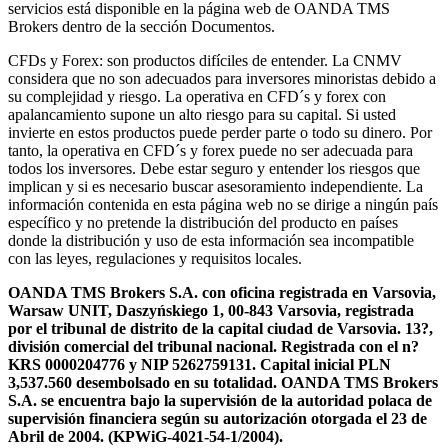
servicios está disponible en la página web de OANDA TMS
Brokers dentro de la sección Documentos.
CFDs y Forex: son productos difíciles de entender. La CNMV
considera que no son adecuados para inversores minoristas debido a
su complejidad y riesgo. La operativa en CFD´s y forex con
apalancamiento supone un alto riesgo para su capital. Si usted
invierte en estos productos puede perder parte o todo su dinero. Por
tanto, la operativa en CFD´s y forex puede no ser adecuada para
todos los inversores. Debe estar seguro y entender los riesgos que
implican y si es necesario buscar asesoramiento independiente. La
información contenida en esta página web no se dirige a ningún país
específico y no pretende la distribución del producto en países
donde la distribución y uso de esta información sea incompatible
con las leyes, regulaciones y requisitos locales.
OANDA TMS Brokers S.A. con oficina registrada en Varsovia,
Warsaw UNIT, Daszyńskiego 1, 00-843 Varsovia, registrada
por el tribunal de distrito de la capital ciudad de Varsovia. 13?,
división comercial del tribunal nacional. Registrada con el n?
KRS 0000204776 y NIP 5262759131. Capital inicial PLN
3,537.560 desembolsado en su totalidad. OANDA TMS Brokers
S.A. se encuentra bajo la supervisión de la autoridad polaca de
supervisión financiera según su autorización otorgada el 23 de
Abril de 2004. (KPWiG-4021-54-1/2004).