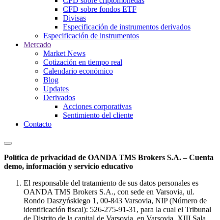
CFD sobre criptomonedas
CFD sobre fondos ETF
Divisas
Especificación de instrumentos derivados
Especificación de instrumentos
Mercado
Market News
Cotización en tiempo real
Calendario económico
Blog
Updates
Derivados
Acciones corporativas
Sentimiento del cliente
Contacto
Política de privacidad de OANDA TMS Brokers S.A. – Cuenta
demo, información y servicio educativo
El responsable del tratamiento de sus datos personales es
OANDA TMS Brokers S.A., con sede en Varsovia, ul.
Rondo Daszyńskiego 1, 00-843 Varsovia, NIP (Número de
identificación fiscal): 526-275-91-31, para la cual el Tribunal
de Distrito de la capital de Varsovia, en Varsovia, XIII Sala