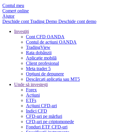
Contul meu
Comerț online
Ajutor
Deschide cont
Trading
Demo
Deschide cont demo
Investiți
Cont CFD OANDA
Contul de acțiuni OANDA
TradingView
Rata dobânzii
Aplicație mobilă
Client profesional
Meta trader 5
Opțiuni de depunere
Descărcați aplicația sau MT5
Unde să investești
Forex
Acțiuni
ETFs
Acțiuni CFD-uri
Indici CFD
CFD-uri pe mărfuri
CFD-uri pe criptomonede
Fonduri ETF CFD-uri