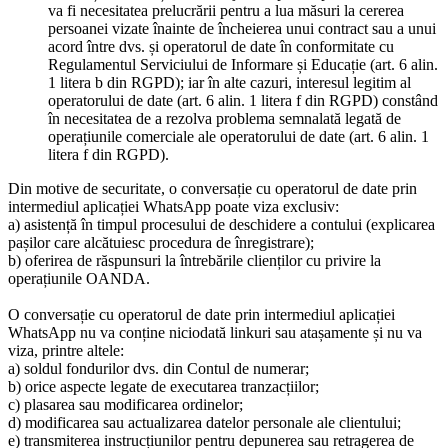
va fi necesitatea prelucrării pentru a lua măsuri la cererea
persoanei vizate înainte de încheierea unui contract sau a unui
acord între dvs. și operatorul de date în conformitate cu
Regulamentul Serviciului de Informare și Educație (art. 6 alin.
1 litera b din RGPD); iar în alte cazuri, interesul legitim al
operatorului de date (art. 6 alin. 1 litera f din RGPD) constând
în necesitatea de a rezolva problema semnalată legată de
operațiunile comerciale ale operatorului de date (art. 6 alin. 1
litera f din RGPD).
Din motive de securitate, o conversație cu operatorul de date prin
intermediul aplicației WhatsApp poate viza exclusiv:
a) asistență în timpul procesului de deschidere a contului (explicarea
pașilor care alcătuiesc procedura de înregistrare);
b) oferirea de răspunsuri la întrebările clienților cu privire la
operațiunile OANDA.
O conversație cu operatorul de date prin intermediul aplicației
WhatsApp nu va conține niciodată linkuri sau atașamente și nu va
viza, printre altele:
a) soldul fondurilor dvs. din Contul de numerar;
b) orice aspecte legate de executarea tranzacțiilor;
c) plasarea sau modificarea ordinelor;
d) modificarea sau actualizarea datelor personale ale clientului;
e) transmiterea instrucțiunilor pentru depunerea sau retragerea de