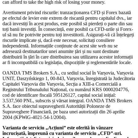
can afford to take the high risk of losing your money.
Avertisment privind riscurile: tranzacționarea CFD și Forex bazată
pe efectul de levier este extrem de riscantă pentru capitalul dvs., iar
dacă investiți în acest produs, este posibil să pierdeți o parte din sau
toți banii investiți. În consecință, este posibil ca CFD-urile și Forex-
ul să nu fie potrivite pentru toți investitorii. Asigurați-vă că înțelegeți
riscurile implicate și, dacă este necesar, solicitați consiliere
independentă. Informațiile conținute de acest site web nu se
adresează destinatarilor unei anumite țări și nu sunt destinate
distribuirii în țări în care distribuirea sau utilizarea acestor informații
ar fi incompatibilă cu legislația, dispozițiile și reglementările locale.
OANDA TMS Brokers S.A., cu sediul social în Varșovia, Varșovia
UNIT, Daszyńskiego 1, 00-843, Varșovia, înregistrată la Judecătoria
Capitalei Varșovia din Varșovia, Secția a XIII-a Comercială a
Registrului Tribunalului Național, cu numărul KRS 0000204776,
cod de identificare fiscală 595126127, capital social inițial:
3.537,560 PNL, subscris și vărsat integral. OANDA TMS Brokers
S.A. face obiectul supravegherii Autorității Poloneze de
Supraveghere Financiară, pe baza unei autorizații din 26 aprilie
2004 (KPWiG-4021-54-1/2004).
Varianta de serviciu „Acțiuni” este oferită în vânzare
încrucișată, împreună cu varianta de serviciu „CFD”-uri.