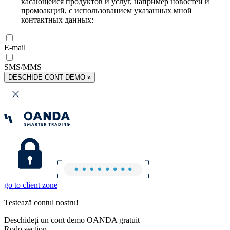
касающейся продуктов и услуг, например новостей и
промоакций, с использованием указанных мной
контактных данных:
E-mail
SMS/MMS
DESCHIDE CONT DEMO »
go to client zone
Testează contul nostru!
Deschideți un cont demo OANDA gratuit
Rodo section