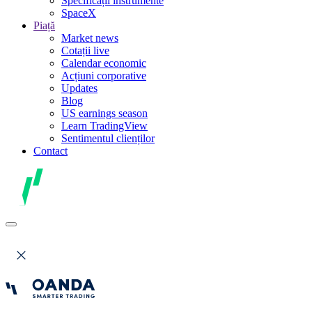
Specificații instrumente
SpaceX
Piață
Market news
Cotații live
Calendar economic
Acțiuni corporative
Updates
Blog
US earnings season
Learn TradingView
Sentimentul clienților
Contact