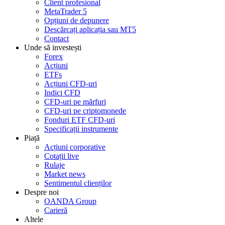
Client profesional
MetaTrader 5
Opțiuni de depunere
Descărcați aplicația sau MT5
Contact
Unde să investești
Forex
Acțiuni
ETFs
Acțiuni CFD-uri
Indici CFD
CFD-uri pe mărfuri
CFD-uri pe criptomonede
Fonduri ETF CFD-uri
Specificații instrumente
Piață
Acțiuni corporative
Cotații live
Rulaje
Market news
Sentimentul clienților
Despre noi
OANDA Group
Carieră
Altele