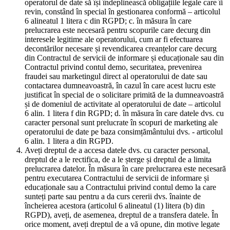
operatorul de date să își îndeplinească obligațiile legale care îi
revin, constând în special în gestionarea conformă – articolul
6 alineatul 1 litera c din RGPD; c. în măsura în care
prelucrarea este necesară pentru scopurile care decurg din
interesele legitime ale operatorului, cum ar fi efectuarea
decontărilor necesare și revendicarea creanțelor care decurg
din Contractul de servicii de informare și educaționale sau din
Contractul privind contul demo, securitatea, prevenirea
fraudei sau marketingul direct al operatorului de date sau
contactarea dumneavoastră, în cazul în care acest lucru este
justificat în special de o solicitare primită de la dumneavoastră
și de domeniul de activitate al operatorului de date – articolul
6 alin. 1 litera f din RGPD; d. în măsura în care datele dvs. cu
caracter personal sunt prelucrate în scopuri de marketing ale
operatorului de date pe baza consimțământului dvs. - articolul
6 alin. 1 litera a din RGPD.
Aveți dreptul de a accesa datele dvs. cu caracter personal,
dreptul de a le rectifica, de a le șterge și dreptul de a limita
prelucrarea datelor. În măsura în care prelucrarea este necesară
pentru executarea Contractului de servicii de informare și
educaționale sau a Contractului privind contul demo la care
sunteți parte sau pentru a da curs cererii dvs. înainte de
încheierea acestora (articolul 6 alineatul (1) litera (b) din
RGPD), aveți, de asemenea, dreptul de a transfera datele. În
orice moment, aveți dreptul de a vă opune, din motive legate