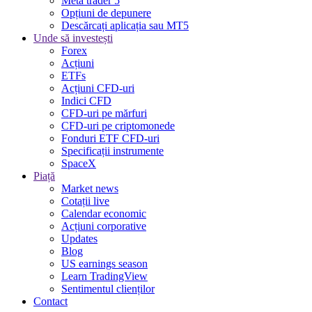
Meta trader 5
Opțiuni de depunere
Descărcați aplicația sau MT5
Unde să investești
Forex
Acțiuni
ETFs
Acțiuni CFD-uri
Indici CFD
CFD-uri pe mărfuri
CFD-uri pe criptomonede
Fonduri ETF CFD-uri
Specificații instrumente
SpaceX
Piață
Market news
Cotații live
Calendar economic
Acțiuni corporative
Updates
Blog
US earnings season
Learn TradingView
Sentimentul clienților
Contact