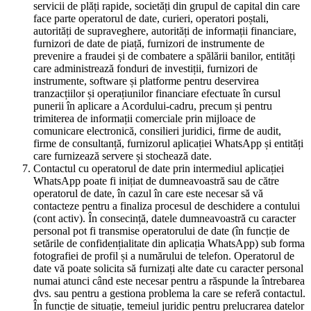
servicii de plăți rapide, societăți din grupul de capital din care
face parte operatorul de date, curieri, operatori poștali,
autorități de supraveghere, autorități de informații financiare,
furnizori de date de piață, furnizori de instrumente de
prevenire a fraudei și de combatere a spălării banilor, entități
care administrează fonduri de investiții, furnizori de
instrumente, software și platforme pentru deservirea
tranzacțiilor și operațiunilor financiare efectuate în cursul
punerii în aplicare a Acordului-cadru, precum și pentru
trimiterea de informații comerciale prin mijloace de
comunicare electronică, consilieri juridici, firme de audit,
firme de consultanță, furnizorul aplicației WhatsApp și entități
care furnizează servere și stochează date.
Contactul cu operatorul de date prin intermediul aplicației
WhatsApp poate fi inițiat de dumneavoastră sau de către
operatorul de date, în cazul în care este necesar să vă
contacteze pentru a finaliza procesul de deschidere a contului
(cont activ). În consecință, datele dumneavoastră cu caracter
personal pot fi transmise operatorului de date (în funcție de
setările de confidențialitate din aplicația WhatsApp) sub forma
fotografiei de profil și a numărului de telefon. Operatorul de
date vă poate solicita să furnizați alte date cu caracter personal
numai atunci când este necesar pentru a răspunde la întrebarea
dvs. sau pentru a gestiona problema la care se referă contactul.
În funcție de situație, temeiul juridic pentru prelucrarea datelor