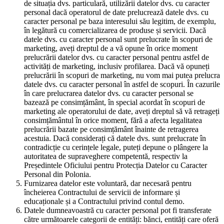
de situația dvs. particulară, utilizării datelor dvs. cu caracter
personal dacă operatorul de date prelucrează datele dvs. cu
caracter personal pe baza interesului său legitim, de exemplu,
în legătură cu comercializarea de produse și servicii. Dacă
datele dvs. cu caracter personal sunt prelucrate în scopuri de
marketing, aveți dreptul de a vă opune în orice moment
prelucrării datelor dvs. cu caracter personal pentru astfel de
activități de marketing, inclusiv profilarea. Dacă vă opuneți
prelucrării în scopuri de marketing, nu vom mai putea prelucra
datele dvs. cu caracter personal în astfel de scopuri. În cazurile
în care prelucrarea datelor dvs. cu caracter personal se
bazează pe consimțământ, în special acordat în scopuri de
marketing ale operatorului de date, aveți dreptul să vă retrageți
consimțământul în orice moment, fără a afecta legalitatea
prelucrării bazate pe consimțământ înainte de retragerea
acestuia. Dacă considerați că datele dvs. sunt prelucrate în
contradicție cu cerințele legale, puteți depune o plângere la
autoritatea de supraveghere competentă, respectiv la
Președintele Oficiului pentru Protecția Datelor cu Caracter
Personal din Polonia.
Furnizarea datelor este voluntară, dar necesară pentru
încheierea Contractului de servicii de informare și
educaționale și a Contractului privind contul demo.
Datele dumneavoastră cu caracter personal pot fi transferate
către următoarele categorii de entități: bănci, entități care oferă