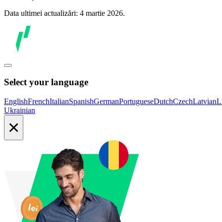
Data ultimei actualizări: 4 martie 2026.
Select your language
English
French
Italian
Spanish
German
Portuguese
Dutch
Czech
Latvian
L
Ukrainian
×