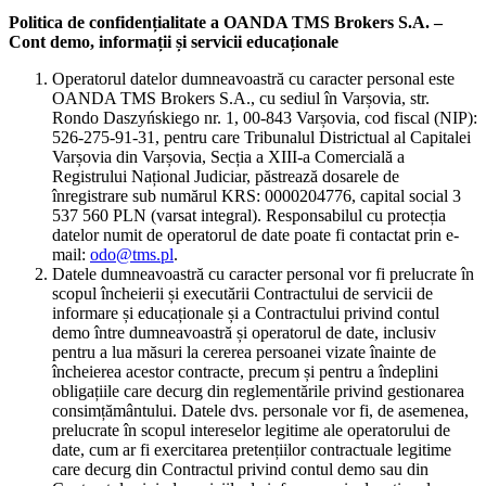
Politica de confidențialitate a OANDA TMS Brokers S.A. –
Cont demo, informații și servicii educaționale
Operatorul datelor dumneavoastră cu caracter personal este
OANDA TMS Brokers S.A., cu sediul în Varșovia, str.
Rondo Daszyńskiego nr. 1, 00-843 Varșovia, cod fiscal (NIP):
526-275-91-31, pentru care Tribunalul Districtual al Capitalei
Varșovia din Varșovia, Secția a XIII-a Comercială a
Registrului Național Judiciar, păstrează dosarele de
înregistrare sub numărul KRS: 0000204776, capital social 3
537 560 PLN (varsat integral). Responsabilul cu protecția
datelor numit de operatorul de date poate fi contactat prin e-
mail:
odo@tms.pl
.
Datele dumneavoastră cu caracter personal vor fi prelucrate în
scopul încheierii și executării Contractului de servicii de
informare și educaționale și a Contractului privind contul
demo între dumneavoastră și operatorul de date, inclusiv
pentru a lua măsuri la cererea persoanei vizate înainte de
încheierea acestor contracte, precum și pentru a îndeplini
obligațiile care decurg din reglementările privind gestionarea
consimțământului. Datele dvs. personale vor fi, de asemenea,
prelucrate în scopul intereselor legitime ale operatorului de
date, cum ar fi exercitarea pretențiilor contractuale legitime
care decurg din Contractul privind contul demo sau din