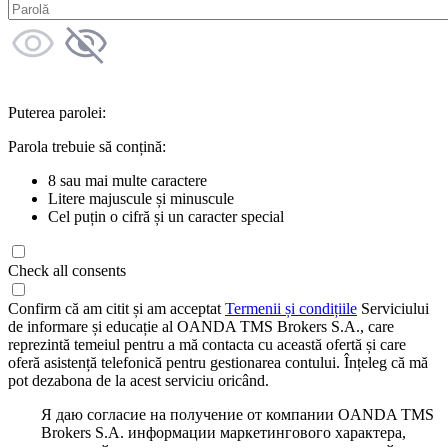
Puterea parolei:
Parola trebuie să conțină:
8 sau mai multe caractere
Litere majuscule și minuscule
Cel puțin o cifră și un caracter special
Check all consents
Confirm că am citit și am acceptat
Termenii și condițiile
Serviciului
de informare și educație al OANDA TMS Brokers S.A., care
reprezintă temeiul pentru a mă contacta cu această ofertă și care
oferă asistență telefonică pentru gestionarea contului. Înțeleg că mă
pot dezabona de la acest serviciu oricând.
Я даю согласие на получение от компании OANDA TMS
Brokers S.A. информации маркетингового характера,