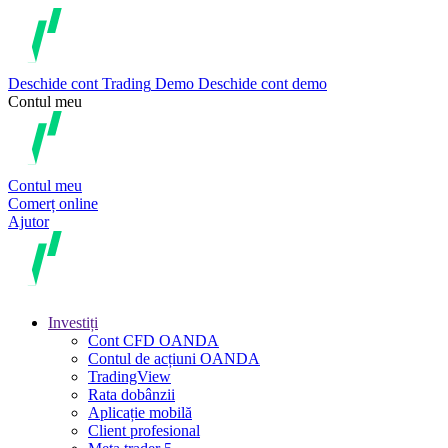
Deschide cont
Trading
Demo
Deschide cont demo
Contul meu
Contul meu
Comerț online
Ajutor
Investiți
Cont CFD OANDA
Contul de acțiuni OANDA
TradingView
Rata dobânzii
Aplicație mobilă
Client profesional