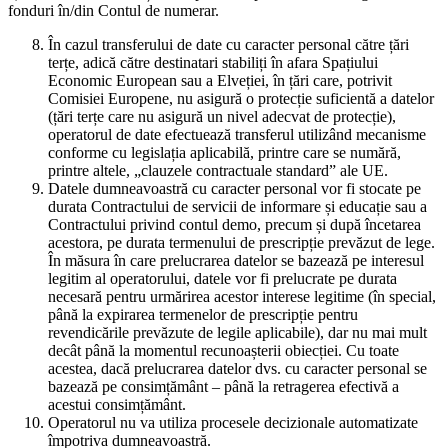
fonduri în/din Contul de numerar.
În cazul transferului de date cu caracter personal către țări
terțe, adică către destinatari stabiliți în afara Spațiului
Economic European sau a Elveției, în țări care, potrivit
Comisiei Europene, nu asigură o protecție suficientă a datelor
(țări terțe care nu asigură un nivel adecvat de protecție),
operatorul de date efectuează transferul utilizând mecanisme
conforme cu legislația aplicabilă, printre care se numără,
printre altele, „clauzele contractuale standard” ale UE.
Datele dumneavoastră cu caracter personal vor fi stocate pe
durata Contractului de servicii de informare și educație sau a
Contractului privind contul demo, precum și după încetarea
acestora, pe durata termenului de prescripție prevăzut de lege.
În măsura în care prelucrarea datelor se bazează pe interesul
legitim al operatorului, datele vor fi prelucrate pe durata
necesară pentru urmărirea acestor interese legitime (în special,
până la expirarea termenelor de prescripție pentru
revendicările prevăzute de legile aplicabile), dar nu mai mult
decât până la momentul recunoașterii obiecției. Cu toate
acestea, dacă prelucrarea datelor dvs. cu caracter personal se
bazează pe consimțământ – până la retragerea efectivă a
acestui consimțământ.
Operatorul nu va utiliza procesele decizionale automatizate
împotriva dumneavoastră.