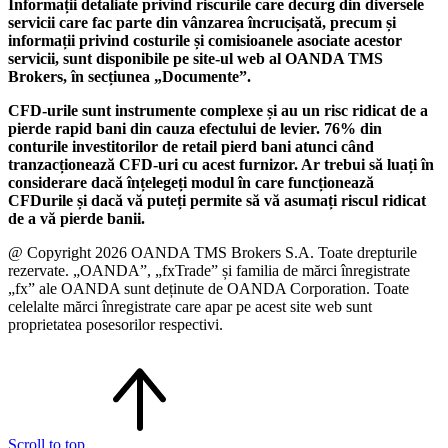
Informații detaliate privind riscurile care decurg din diversele
servicii care fac parte din vânzarea încrucișată, precum și
informații privind costurile și comisioanele asociate acestor
servicii, sunt disponibile pe site-ul web al OANDA TMS
Brokers, în secțiunea „Documente”.
CFD-urile sunt instrumente complexe și au un risc ridicat de a
pierde rapid bani din cauza efectului de levier. 76% din
conturile investitorilor de retail pierd bani atunci când
tranzacționează CFD-uri cu acest furnizor. Ar trebui să luați în
considerare dacă înțelegeți modul în care funcționează
CFDurile și dacă vă puteți permite să vă asumați riscul ridicat
de a vă pierde banii.
@ Copyright 2026 OANDA TMS Brokers S.A. Toate drepturile
rezervate. „OANDA”, „fxTrade” și familia de mărci înregistrate
„fx” ale OANDA sunt deținute de OANDA Corporation. Toate
celelalte mărci înregistrate care apar pe acest site web sunt
proprietatea posesorilor respectivi.
Scroll to top