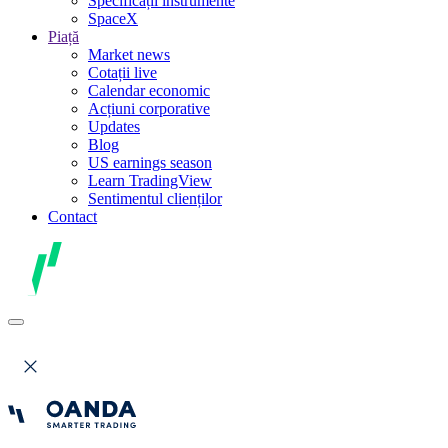
Specificații instrumente
SpaceX
Piață
Market news
Cotații live
Calendar economic
Acțiuni corporative
Updates
Blog
US earnings season
Learn TradingView
Sentimentul clienților
Contact