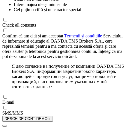
Litere majuscule și minuscule
Cel puțin o cifră și un caracter special
Check all consents
Confirm că am citit și am acceptat
Termenii și condițiile
Serviciului
de informare și educație al OANDA TMS Brokers S.A., care
reprezintă temeiul pentru a mă contacta cu această ofertă și care
oferă asistență telefonică pentru gestionarea contului. Înțeleg că mă
pot dezabona de la acest serviciu oricând.
Я даю согласие на получение от компании OANDA TMS
Brokers S.A. информации маркетингового характера,
касающейся продуктов и услуг, например новостей и
промоакций, с использованием указанных мной
контактных данных:
E-mail
SMS/MMS
DESCHIDE CONT DEMO »