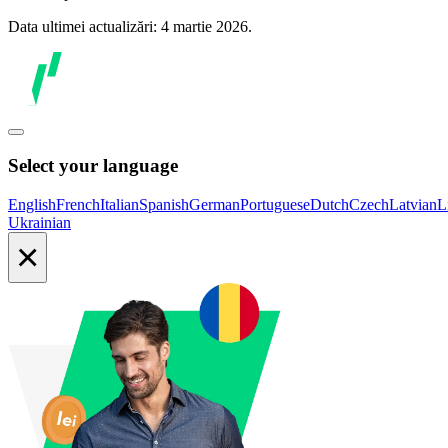
Data ultimei actualizări: 4 martie 2026.
Select your language
English
French
Italian
Spanish
German
Portuguese
Dutch
Czech
Latvian
L
Ukrainian
×