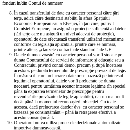
fonduri în/din Contul de numerar.
În cazul transferului de date cu caracter personal către țări
terțe, adică către destinatari stabiliți în afara Spațiului
Economic European sau a Elveției, în țări care, potrivit
Comisiei Europene, nu asigură o protecție suficientă a datelor
(țări terțe care nu asigură un nivel adecvat de protecție),
operatorul de date efectuează transferul utilizând mecanisme
conforme cu legislația aplicabilă, printre care se numără,
printre altele, „clauzele contractuale standard” ale UE.
Datele dumneavoastră cu caracter personal vor fi stocate pe
durata Contractului de servicii de informare și educație sau a
Contractului privind contul demo, precum și după încetarea
acestora, pe durata termenului de prescripție prevăzut de lege.
În măsura în care prelucrarea datelor se bazează pe interesul
legitim al operatorului, datele vor fi prelucrate pe durata
necesară pentru urmărirea acestor interese legitime (în special,
până la expirarea termenelor de prescripție pentru
revendicările prevăzute de legile aplicabile), dar nu mai mult
decât până la momentul recunoașterii obiecției. Cu toate
acestea, dacă prelucrarea datelor dvs. cu caracter personal se
bazează pe consimțământ – până la retragerea efectivă a
acestui consimțământ.
Operatorul nu va utiliza procesele decizionale automatizate
împotriva dumneavoastră.