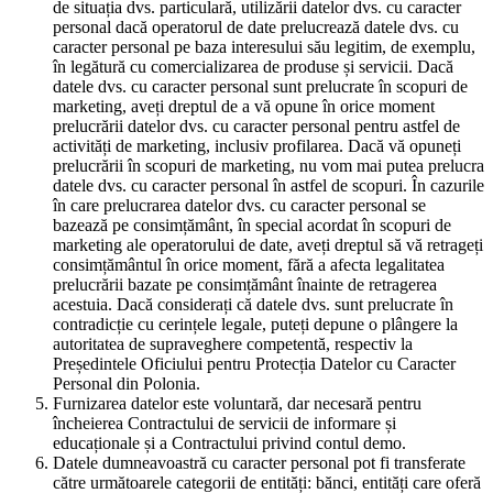
de situația dvs. particulară, utilizării datelor dvs. cu caracter
personal dacă operatorul de date prelucrează datele dvs. cu
caracter personal pe baza interesului său legitim, de exemplu,
în legătură cu comercializarea de produse și servicii. Dacă
datele dvs. cu caracter personal sunt prelucrate în scopuri de
marketing, aveți dreptul de a vă opune în orice moment
prelucrării datelor dvs. cu caracter personal pentru astfel de
activități de marketing, inclusiv profilarea. Dacă vă opuneți
prelucrării în scopuri de marketing, nu vom mai putea prelucra
datele dvs. cu caracter personal în astfel de scopuri. În cazurile
în care prelucrarea datelor dvs. cu caracter personal se
bazează pe consimțământ, în special acordat în scopuri de
marketing ale operatorului de date, aveți dreptul să vă retrageți
consimțământul în orice moment, fără a afecta legalitatea
prelucrării bazate pe consimțământ înainte de retragerea
acestuia. Dacă considerați că datele dvs. sunt prelucrate în
contradicție cu cerințele legale, puteți depune o plângere la
autoritatea de supraveghere competentă, respectiv la
Președintele Oficiului pentru Protecția Datelor cu Caracter
Personal din Polonia.
Furnizarea datelor este voluntară, dar necesară pentru
încheierea Contractului de servicii de informare și
educaționale și a Contractului privind contul demo.
Datele dumneavoastră cu caracter personal pot fi transferate
către următoarele categorii de entități: bănci, entități care oferă