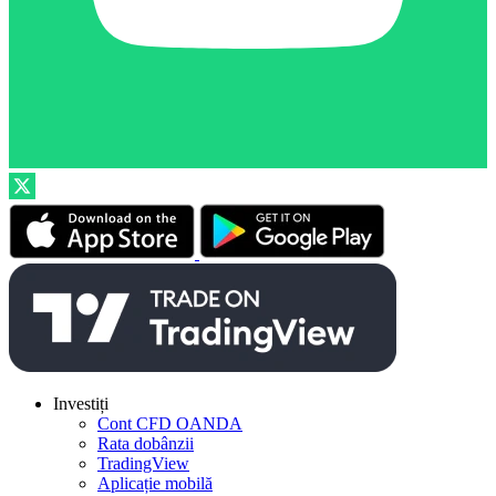
Investiți
Cont CFD OANDA
Rata dobânzii
TradingView
Aplicație mobilă