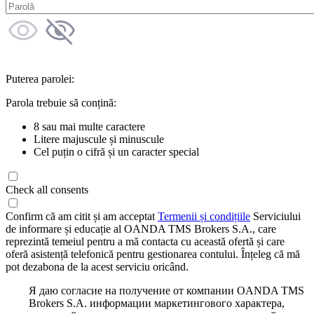
Puterea parolei:
Parola trebuie să conțină:
8 sau mai multe caractere
Litere majuscule și minuscule
Cel puțin o cifră și un caracter special
Check all consents
Confirm că am citit și am acceptat
Termenii și condițiile
Serviciului
de informare și educație al OANDA TMS Brokers S.A., care
reprezintă temeiul pentru a mă contacta cu această ofertă și care
oferă asistență telefonică pentru gestionarea contului. Înțeleg că mă
pot dezabona de la acest serviciu oricând.
Я даю согласие на получение от компании OANDA TMS
Brokers S.A. информации маркетингового характера,