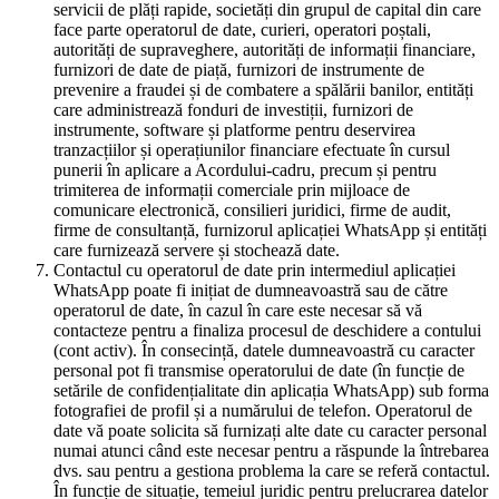
servicii de plăți rapide, societăți din grupul de capital din care
face parte operatorul de date, curieri, operatori poștali,
autorități de supraveghere, autorități de informații financiare,
furnizori de date de piață, furnizori de instrumente de
prevenire a fraudei și de combatere a spălării banilor, entități
care administrează fonduri de investiții, furnizori de
instrumente, software și platforme pentru deservirea
tranzacțiilor și operațiunilor financiare efectuate în cursul
punerii în aplicare a Acordului-cadru, precum și pentru
trimiterea de informații comerciale prin mijloace de
comunicare electronică, consilieri juridici, firme de audit,
firme de consultanță, furnizorul aplicației WhatsApp și entități
care furnizează servere și stochează date.
Contactul cu operatorul de date prin intermediul aplicației
WhatsApp poate fi inițiat de dumneavoastră sau de către
operatorul de date, în cazul în care este necesar să vă
contacteze pentru a finaliza procesul de deschidere a contului
(cont activ). În consecință, datele dumneavoastră cu caracter
personal pot fi transmise operatorului de date (în funcție de
setările de confidențialitate din aplicația WhatsApp) sub forma
fotografiei de profil și a numărului de telefon. Operatorul de
date vă poate solicita să furnizați alte date cu caracter personal
numai atunci când este necesar pentru a răspunde la întrebarea
dvs. sau pentru a gestiona problema la care se referă contactul.
În funcție de situație, temeiul juridic pentru prelucrarea datelor