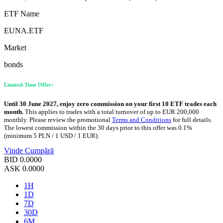
ETF Name
EUNA.ETF
Market
bonds
Limited-Time Offer:
Until 30 June 2027, enjoy zero commission on your first 10 ETF trades each
month.
This applies to trades with a total turnover of up to EUR 200,000
monthly. Please review the promotional
Terms and Conditions
for full details.
The lowest commission within the 30 days prior to this offer was 0.1%
(minimum 5 PLN / 1 USD / 1 EUR).
Vinde
Cumpără
BID
0.0000
ASK
0.0000
1H
1D
7D
30D
6M