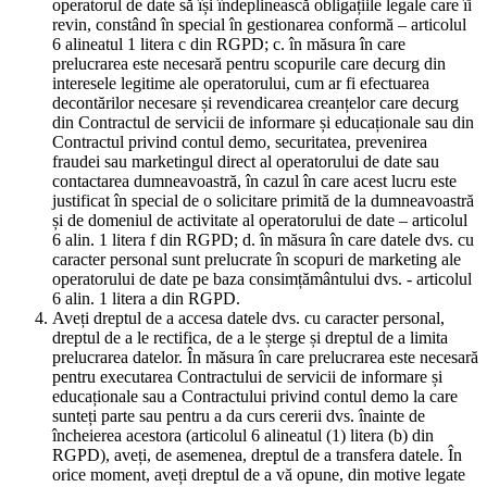
operatorul de date să își îndeplinească obligațiile legale care îi
revin, constând în special în gestionarea conformă – articolul
6 alineatul 1 litera c din RGPD; c. în măsura în care
prelucrarea este necesară pentru scopurile care decurg din
interesele legitime ale operatorului, cum ar fi efectuarea
decontărilor necesare și revendicarea creanțelor care decurg
din Contractul de servicii de informare și educaționale sau din
Contractul privind contul demo, securitatea, prevenirea
fraudei sau marketingul direct al operatorului de date sau
contactarea dumneavoastră, în cazul în care acest lucru este
justificat în special de o solicitare primită de la dumneavoastră
și de domeniul de activitate al operatorului de date – articolul
6 alin. 1 litera f din RGPD; d. în măsura în care datele dvs. cu
caracter personal sunt prelucrate în scopuri de marketing ale
operatorului de date pe baza consimțământului dvs. - articolul
6 alin. 1 litera a din RGPD.
Aveți dreptul de a accesa datele dvs. cu caracter personal,
dreptul de a le rectifica, de a le șterge și dreptul de a limita
prelucrarea datelor. În măsura în care prelucrarea este necesară
pentru executarea Contractului de servicii de informare și
educaționale sau a Contractului privind contul demo la care
sunteți parte sau pentru a da curs cererii dvs. înainte de
încheierea acestora (articolul 6 alineatul (1) litera (b) din
RGPD), aveți, de asemenea, dreptul de a transfera datele. În
orice moment, aveți dreptul de a vă opune, din motive legate