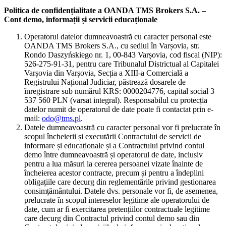
Politica de confidențialitate a OANDA TMS Brokers S.A. –
Cont demo, informații și servicii educaționale
Operatorul datelor dumneavoastră cu caracter personal este
OANDA TMS Brokers S.A., cu sediul în Varșovia, str.
Rondo Daszyńskiego nr. 1, 00-843 Varșovia, cod fiscal (NIP):
526-275-91-31, pentru care Tribunalul Districtual al Capitalei
Varșovia din Varșovia, Secția a XIII-a Comercială a
Registrului Național Judiciar, păstrează dosarele de
înregistrare sub numărul KRS: 0000204776, capital social 3
537 560 PLN (varsat integral). Responsabilul cu protecția
datelor numit de operatorul de date poate fi contactat prin e-
mail:
odo@tms.pl
.
Datele dumneavoastră cu caracter personal vor fi prelucrate în
scopul încheierii și executării Contractului de servicii de
informare și educaționale și a Contractului privind contul
demo între dumneavoastră și operatorul de date, inclusiv
pentru a lua măsuri la cererea persoanei vizate înainte de
încheierea acestor contracte, precum și pentru a îndeplini
obligațiile care decurg din reglementările privind gestionarea
consimțământului. Datele dvs. personale vor fi, de asemenea,
prelucrate în scopul intereselor legitime ale operatorului de
date, cum ar fi exercitarea pretențiilor contractuale legitime
care decurg din Contractul privind contul demo sau din