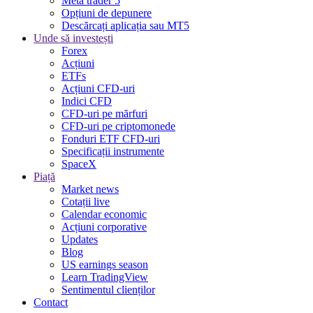
Meta trader 5
Opțiuni de depunere
Descărcați aplicația sau MT5
Unde să investești
Forex
Acțiuni
ETFs
Acțiuni CFD-uri
Indici CFD
CFD-uri pe mărfuri
CFD-uri pe criptomonede
Fonduri ETF CFD-uri
Specificații instrumente
SpaceX
Piață
Market news
Cotații live
Calendar economic
Acțiuni corporative
Updates
Blog
US earnings season
Learn TradingView
Sentimentul clienților
Contact