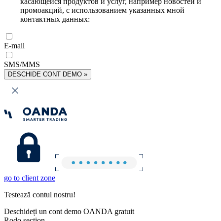
касающейся продуктов и услуг, например новостей и
промоакций, с использованием указанных мной
контактных данных:
E-mail
SMS/MMS
DESCHIDE CONT DEMO »
go to client zone
Testează contul nostru!
Deschideți un cont demo OANDA gratuit
Rodo section