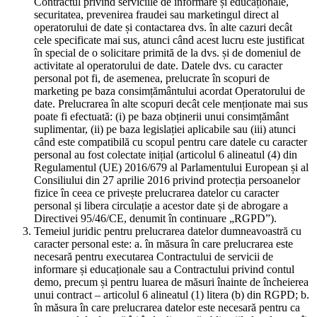
Contractul privind serviciile de informare și educaționale,
securitatea, prevenirea fraudei sau marketingul direct al
operatorului de date și contactarea dvs. în alte cazuri decât
cele specificate mai sus, atunci când acest lucru este justificat
în special de o solicitare primită de la dvs. și de domeniul de
activitate al operatorului de date. Datele dvs. cu caracter
personal pot fi, de asemenea, prelucrate în scopuri de
marketing pe baza consimțământului acordat Operatorului de
date. Prelucrarea în alte scopuri decât cele menționate mai sus
poate fi efectuată: (i) pe baza obținerii unui consimțământ
suplimentar, (ii) pe baza legislației aplicabile sau (iii) atunci
când este compatibilă cu scopul pentru care datele cu caracter
personal au fost colectate inițial (articolul 6 alineatul (4) din
Regulamentul (UE) 2016/679 al Parlamentului European și al
Consiliului din 27 aprilie 2016 privind protecția persoanelor
fizice în ceea ce privește prelucrarea datelor cu caracter
personal și libera circulație a acestor date și de abrogare a
Directivei 95/46/CE, denumit în continuare „RGPD”).
Temeiul juridic pentru prelucrarea datelor dumneavoastră cu
caracter personal este: a. în măsura în care prelucrarea este
necesară pentru executarea Contractului de servicii de
informare și educaționale sau a Contractului privind contul
demo, precum și pentru luarea de măsuri înainte de încheierea
unui contract – articolul 6 alineatul (1) litera (b) din RGPD; b.
în măsura în care prelucrarea datelor este necesară pentru ca