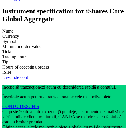
Instrument specification for iShares Core
Global Aggregate
Nume
Currency
Symbol
Minimum order value
Ticker
Trading hours
Tip
Hours of accepting orders
ISIN
Deschide cont
Începe să tranzacționezi acum cu deschiderea rapidă a contului.
Înscrie-te acum pentru a tranzacționa pe cele mai active piețe
CONTO DESCHIS
Cu peste 20 de ani de experiență pe piețe, instrumente de analiză de
vârf și mii de clienți mulțumiți, OANDA se mândrește cu faptul că
este un broker premiat.
Obține acces la cele mai active piețe globale, cu mii de instrumente