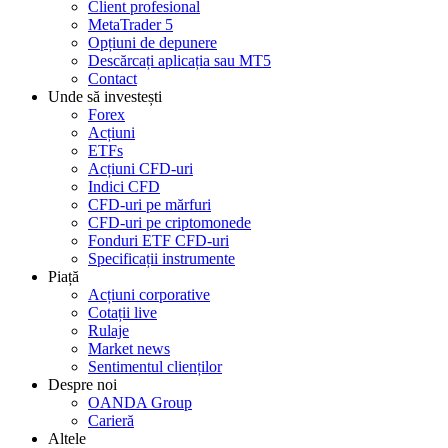
Client profesional
MetaTrader 5
Opțiuni de depunere
Descărcați aplicația sau MT5
Contact
Unde să investești
Forex
Acțiuni
ETFs
Acțiuni CFD-uri
Indici CFD
CFD-uri pe mărfuri
CFD-uri pe criptomonede
Fonduri ETF CFD-uri
Specificații instrumente
Piață
Acțiuni corporative
Cotații live
Rulaje
Market news
Sentimentul clienților
Despre noi
OANDA Group
Carieră
Altele