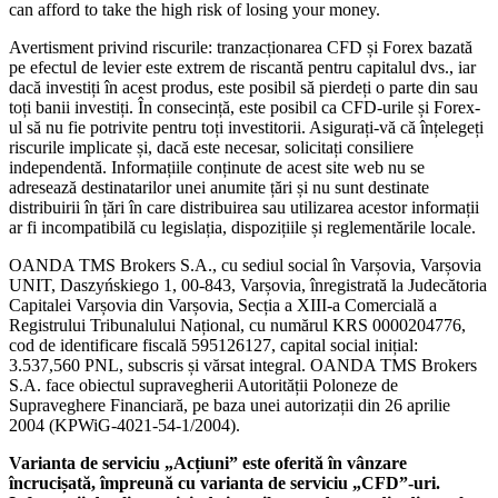
can afford to take the high risk of losing your money.
Avertisment privind riscurile: tranzacționarea CFD și Forex bazată
pe efectul de levier este extrem de riscantă pentru capitalul dvs., iar
dacă investiți în acest produs, este posibil să pierdeți o parte din sau
toți banii investiți. În consecință, este posibil ca CFD-urile și Forex-
ul să nu fie potrivite pentru toți investitorii. Asigurați-vă că înțelegeți
riscurile implicate și, dacă este necesar, solicitați consiliere
independentă. Informațiile conținute de acest site web nu se
adresează destinatarilor unei anumite țări și nu sunt destinate
distribuirii în țări în care distribuirea sau utilizarea acestor informații
ar fi incompatibilă cu legislația, dispozițiile și reglementările locale.
OANDA TMS Brokers S.A., cu sediul social în Varșovia, Varșovia
UNIT, Daszyńskiego 1, 00-843, Varșovia, înregistrată la Judecătoria
Capitalei Varșovia din Varșovia, Secția a XIII-a Comercială a
Registrului Tribunalului Național, cu numărul KRS 0000204776,
cod de identificare fiscală 595126127, capital social inițial:
3.537,560 PNL, subscris și vărsat integral. OANDA TMS Brokers
S.A. face obiectul supravegherii Autorității Poloneze de
Supraveghere Financiară, pe baza unei autorizații din 26 aprilie
2004 (KPWiG-4021-54-1/2004).
Varianta de serviciu „Acțiuni” este oferită în vânzare
încrucișată, împreună cu varianta de serviciu „CFD”-uri.