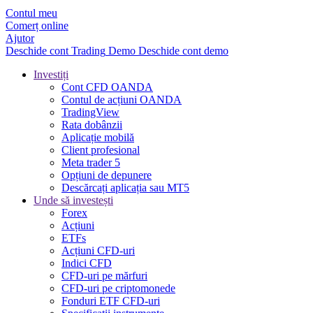
Contul meu
Comerț online
Ajutor
Deschide cont
Trading
Demo
Deschide cont demo
Investiți
Cont CFD OANDA
Contul de acțiuni OANDA
TradingView
Rata dobânzii
Aplicație mobilă
Client profesional
Meta trader 5
Opțiuni de depunere
Descărcați aplicația sau MT5
Unde să investești
Forex
Acțiuni
ETFs
Acțiuni CFD-uri
Indici CFD
CFD-uri pe mărfuri
CFD-uri pe criptomonede
Fonduri ETF CFD-uri