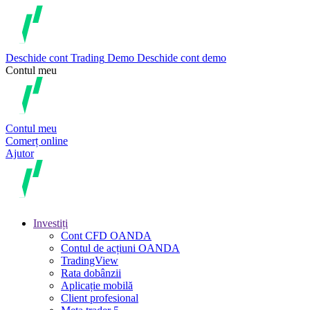
Deschide cont
Trading
Demo
Deschide cont demo
Contul meu
Contul meu
Comerț online
Ajutor
Investiți
Cont CFD OANDA
Contul de acțiuni OANDA
TradingView
Rata dobânzii
Aplicație mobilă
Client profesional