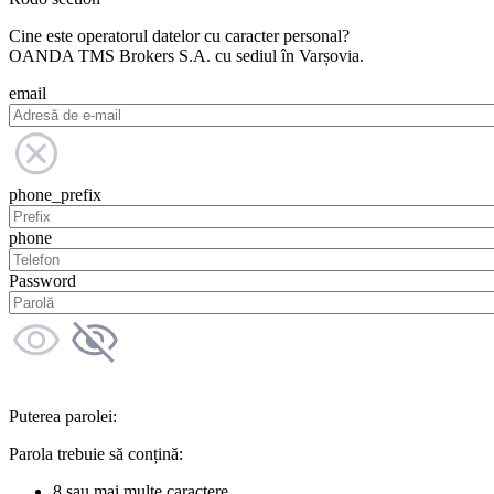
Cine este operatorul datelor cu caracter personal?
OANDA TMS Brokers S.A. cu sediul în Varșovia.
email
phone_prefix
phone
Password
Puterea parolei:
Parola trebuie să conțină:
8 sau mai multe caractere