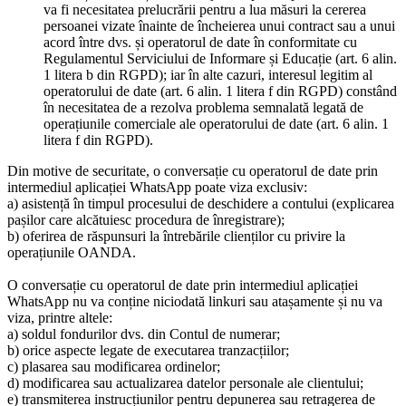
va fi necesitatea prelucrării pentru a lua măsuri la cererea
persoanei vizate înainte de încheierea unui contract sau a unui
acord între dvs. și operatorul de date în conformitate cu
Regulamentul Serviciului de Informare și Educație (art. 6 alin.
1 litera b din RGPD); iar în alte cazuri, interesul legitim al
operatorului de date (art. 6 alin. 1 litera f din RGPD) constând
în necesitatea de a rezolva problema semnalată legată de
operațiunile comerciale ale operatorului de date (art. 6 alin. 1
litera f din RGPD).
Din motive de securitate, o conversație cu operatorul de date prin
intermediul aplicației WhatsApp poate viza exclusiv:
a) asistență în timpul procesului de deschidere a contului (explicarea
pașilor care alcătuiesc procedura de înregistrare);
b) oferirea de răspunsuri la întrebările clienților cu privire la
operațiunile OANDA.
O conversație cu operatorul de date prin intermediul aplicației
WhatsApp nu va conține niciodată linkuri sau atașamente și nu va
viza, printre altele:
a) soldul fondurilor dvs. din Contul de numerar;
b) orice aspecte legate de executarea tranzacțiilor;
c) plasarea sau modificarea ordinelor;
d) modificarea sau actualizarea datelor personale ale clientului;
e) transmiterea instrucțiunilor pentru depunerea sau retragerea de