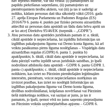
nav iepriekš minētie, var tikt veikta: (i) pamatojoties uz
papildu piekrišanas saņemšanu, (ii) pamatojoties uz
piemērojamiem tiesību aktiem, vai (iii) ja tas ir saderīgi ar
nolūku, kādam personas dati tika sākotnēji vākti (2016. gada
27. aprīļa Eiropas Parlamenta un Padomes Regulas (ES)
2016/679 6. panta 4. punkts par fizisko personu aizsardzību
attiecībā uz personas datu apstrādi un šādu datu brīvu apriti un
ar ko atceļ Direktīvu 95/46/EK (turpmāk – „GDPR”).
Jūsu personas datu apstrādes juridiskais pamats ir: a. tiktāl,
ciktāl apstrāde ir nepieciešama, lai izpildītu Informācijas un
izglītības pakalpojumu līgumu vai Demo konta līgumu, kā arī
veiktu pasākumus pirms līguma noslēgšanas – Vispārīgās datu
aizsardzības regulas (GDPR) 6. panta 1. punkta b)
apakšpunkts; b. tiktāl, ciktāl datu apstrāde ir nepieciešama, lai
datu pārziņš varētu izpildīt savas juridiskās saistības, jo īpaši
nodrošinot atbilstošu datu apstrādi – GDPR 6. panta GDPR 1.
panta c) apakšpunkts; c. tiktāl, ciktāl apstrāde ir nepieciešama
nolūkiem, kas izriet no Pārzinim piemītošajām leģitīmajām
interesēm, piemēram, veicot nepieciešamos norēķinus un
izvirzot prasības, kas izriet no noslēgtā Informācijas un
izglītības pakalpojumu līguma vai Demo konta līguma,
drošības nodrošināšanai, krāpšanas novēršanai vai Pārzinim
tiešā mārketinga nolūkos, vai saziņai ar jums, ja tas ir
pamatots, jo īpaši, ņemot vērā no jums saņemto pieprasījumu
un Pārzinim veiktās uzņēmējdarbības apjomu – GDPR 6.