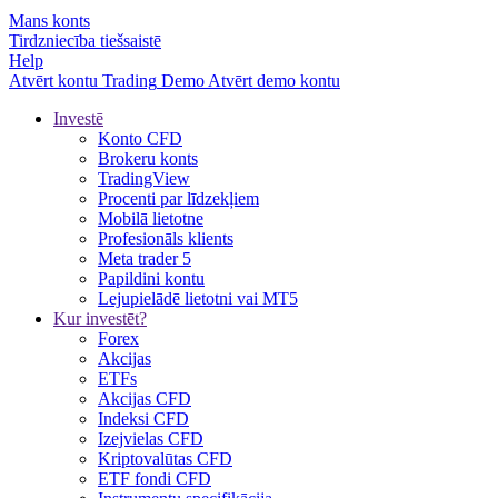
Mans konts
Tirdzniecība tiešsaistē
Help
Atvērt kontu
Trading
Demo
Atvērt demo kontu
Investē
Konto CFD
Brokeru konts
TradingView
Procenti par līdzekļiem
Mobilā lietotne
Profesionāls klients
Meta trader 5
Papildini kontu
Lejupielādē lietotni vai MT5
Kur investēt?
Forex
Akcijas
ETFs
Akcijas CFD
Indeksi CFD
Izejvielas CFD
Kriptovalūtas CFD
ETF fondi CFD