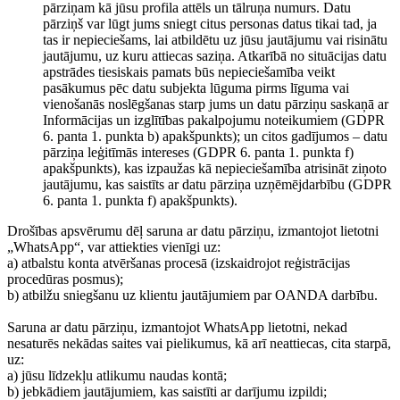
pārziņam kā jūsu profila attēls un tālruņa numurs. Datu
pārziņš var lūgt jums sniegt citus personas datus tikai tad, ja
tas ir nepieciešams, lai atbildētu uz jūsu jautājumu vai risinātu
jautājumu, uz kuru attiecas saziņa. Atkarībā no situācijas datu
apstrādes tiesiskais pamats būs nepieciešamība veikt
pasākumus pēc datu subjekta lūguma pirms līguma vai
vienošanās noslēgšanas starp jums un datu pārziņu saskaņā ar
Informācijas un izglītības pakalpojumu noteikumiem (GDPR
6. panta 1. punkta b) apakšpunkts); un citos gadījumos – datu
pārziņa leģitīmās intereses (GDPR 6. panta 1. punkta f)
apakšpunkts), kas izpaužas kā nepieciešamība atrisināt ziņoto
jautājumu, kas saistīts ar datu pārziņa uzņēmējdarbību (GDPR
6. panta 1. punkta f) apakšpunkts).
Drošības apsvērumu dēļ saruna ar datu pārziņu, izmantojot lietotni
„WhatsApp“, var attiekties vienīgi uz:
a) atbalstu konta atvēršanas procesā (izskaidrojot reģistrācijas
procedūras posmus);
b) atbilžu sniegšanu uz klientu jautājumiem par OANDA darbību.
Saruna ar datu pārziņu, izmantojot WhatsApp lietotni, nekad
nesaturēs nekādas saites vai pielikumus, kā arī neattiecas, cita starpā,
uz:
a) jūsu līdzekļu atlikumu naudas kontā;
b) jebkādiem jautājumiem, kas saistīti ar darījumu izpildi;