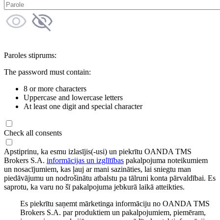
Paroles stiprums:
The password must contain:
8 or more characters
Uppercase and lowercase letters
At least one digit and special character
Check all consents
Apstiprinu, ka esmu izlasījis(-usi) un piekrītu OANDA TMS
Brokers S.A.
informācijas un izglītības
pakalpojuma noteikumiem
un nosacījumiem, kas ļauj ar mani sazināties, lai sniegtu man
piedāvājumu un nodrošinātu atbalstu pa tālruni konta pārvaldībai. Es
saprotu, ka varu no šī pakalpojuma jebkurā laikā atteikties.
Es piekrītu saņemt mārketinga informāciju no OANDA TMS
Brokers S.A. par produktiem un pakalpojumiem, piemēram,