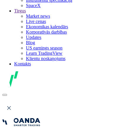
Instrumentu specifikācija
SpaceX
Tirgus
Market news
Live cenas
Ekonomikas kalendārs
Korporatīvās darbības
Updates
Blog
US earnings season
Learn TradingView
Klientu noskaņojums
Kontakts