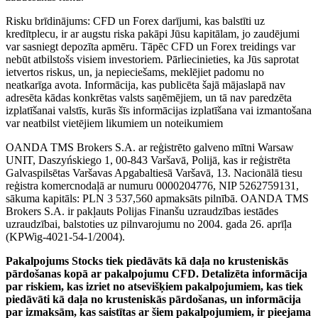
Risku brīdinājums: CFD un Forex darījumi, kas balstīti uz
kredītplecu, ir ar augstu riska pakāpi Jūsu kapitālam, jo zaudējumi
var sasniegt depozīta apmēru. Tāpēc CFD un Forex treidings var
nebūt atbilstošs visiem investoriem. Pārliecinieties, ka Jūs saprotat
ietvertos riskus, un, ja nepieciešams, meklējiet padomu no
neatkarīga avota. Informācija, kas publicēta šajā mājaslapā nav
adresēta kādas konkrētas valsts saņēmējiem, un tā nav paredzēta
izplatīšanai valstīs, kurās šīs informācijas izplatīšana vai izmantošana
var neatbilst vietējiem likumiem un noteikumiem
OANDA TMS Brokers S.A. ar reģistrēto galveno mītni Warsaw
UNIT, Daszyńskiego 1, 00-843 Varšavā, Polijā, kas ir reģistrēta
Galvaspilsētas Varšavas Apgabaltiesā Varšavā, 13. Nacionālā tiesu
reģistra komercnodaļā ar numuru 0000204776, NIP 5262759131,
sākuma kapitāls: PLN 3 537,560 apmaksāts pilnībā. OANDA TMS
Brokers S.A. ir pakļauts Polijas Finanšu uzraudzības iestādes
uzraudzībai, balstoties uz pilnvarojumu no 2004. gada 26. aprīļa
(KPWig-4021-54-1/2004).
Pakalpojums Stocks tiek piedāvāts kā daļa no krusteniskās
pārdošanas kopā ar pakalpojumu CFD. Detalizēta informācija
par riskiem, kas izriet no atsevišķiem pakalpojumiem, kas tiek
piedāvāti kā daļa no krusteniskās pārdošanas, un informācija
par izmaksām, kas saistītas ar šiem pakalpojumiem, ir pieejama