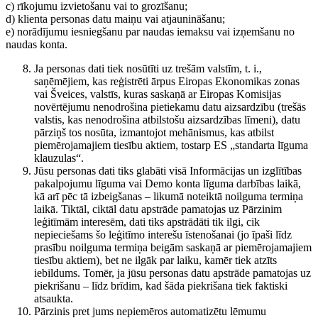
c) rīkojumu izvietošanu vai to grozīšanu;
d) klienta personas datu maiņu vai atjaunināšanu;
e) norādījumu iesniegšanu par naudas iemaksu vai izņemšanu no
naudas konta.
Ja personas dati tiek nosūtīti uz trešām valstīm, t. i.,
saņēmējiem, kas reģistrēti ārpus Eiropas Ekonomikas zonas
vai Šveices, valstīs, kuras saskaņā ar Eiropas Komisijas
novērtējumu nenodrošina pietiekamu datu aizsardzību (trešās
valstis, kas nenodrošina atbilstošu aizsardzības līmeni), datu
pārziņš tos nosūta, izmantojot mehānismus, kas atbilst
piemērojamajiem tiesību aktiem, tostarp ES „standarta līguma
klauzulas“.
Jūsu personas dati tiks glabāti visā Informācijas un izglītības
pakalpojumu līguma vai Demo konta līguma darbības laikā,
kā arī pēc tā izbeigšanas – likumā noteiktā noilguma termiņa
laikā. Tiktāl, ciktāl datu apstrāde pamatojas uz Pārzinim
leģitīmām interesēm, dati tiks apstrādāti tik ilgi, cik
nepieciešams šo leģitīmo interešu īstenošanai (jo īpaši līdz
prasību noilguma termiņa beigām saskaņā ar piemērojamajiem
tiesību aktiem), bet ne ilgāk par laiku, kamēr tiek atzīts
iebildums. Tomēr, ja jūsu personas datu apstrāde pamatojas uz
piekrišanu – līdz brīdim, kad šāda piekrišana tiek faktiski
atsaukta.
Pārzinis pret jums nepiemēros automatizētu lēmumu