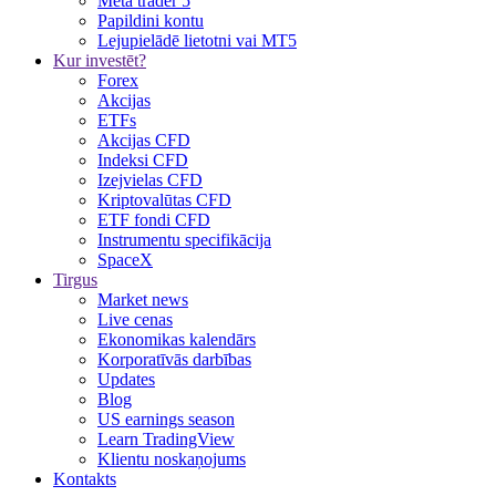
Meta trader 5
Papildini kontu
Lejupielādē lietotni vai MT5
Kur investēt?
Forex
Akcijas
ETFs
Akcijas CFD
Indeksi CFD
Izejvielas CFD
Kriptovalūtas CFD
ETF fondi CFD
Instrumentu specifikācija
SpaceX
Tirgus
Market news
Live cenas
Ekonomikas kalendārs
Korporatīvās darbības
Updates
Blog
US earnings season
Learn TradingView
Klientu noskaņojums
Kontakts