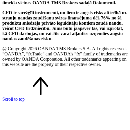
tīmekļa vietnes OANDA TMS Brokers sadaļā Dokumenti.
CFD ir sarežģīti instrumenti, un tiem ir augsts risks attiecībā uz
strauju naudas zaudēšanu sviras finansējuma dēļ. 76% no šā
produktu sniedzēja privāto ieguldītāju kontiem zaudē naudu,
veicot CFD tirdzniecību. Jums būtu jāapsver tas, vai izprotat,
kā CFD darbojas, un vai Jūs varat atļauties uzņemties augsto
naudas zaudēšanas risku.
@ Copyright 2026 OANDA TMS Brokers S.A. All rights reserved.
“OANDA”, “fxTrade” and OANDA’s “fx” family of trademarks are
owned by OANDA Corporation. All other trademarks appearing on
this website are the property of their respective owner.
Scroll to top