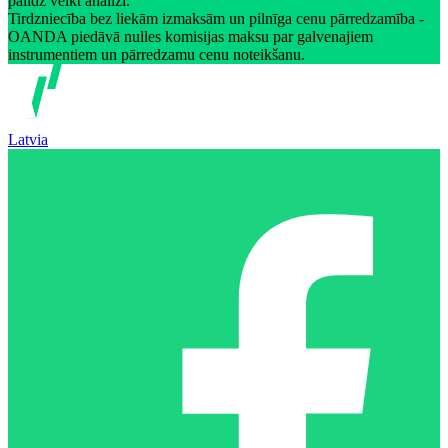
palīdz veikt analīzi.
Tirdzniecība bez liekām izmaksām un pilnīga cenu pārredzamība -
OANDA piedāvā nulles komisijas maksu par galvenajiem
instrumentiem un pārredzamu cenu noteikšanu.
Latvia