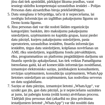
jūsu dati tiek apstrādāti, pārkāpjot likuma prasības, varat
iesniegt sūdzību kompetentajai uzraudzības iestādei – Polijas
Personas datu aizsardzības biroja priekšsēdētājam.
Datu sniegšana ir brīvprātīga, taču tā ir nepieciešama, lai
noslēgtu Informācijas un izglītības pakalpojumu līgumu un
Demo konta līgumu.
Jūsu personas dati var tikt nodoti šādām organizāciju
kategorijām: bankām, ātro maksājumu pakalpojumu
sniedzējiem, uzņēmumiem no kapitāla grupas, kurai pieder
datu pārziņš, kurjeru pakalpojumu sniedzējiem, pasta
operatoriem, uzraudzības iestādēm, finanšu informācijas
iestādēm, tirgus datu sniedzējiem, krāpšanas novēršanas un
AML rīku sniedzējiem, ieguldījumu fondu pārvaldītājiem,
rīku, programmatūras un platformu piegādātājiem darījumu un
finanšu operāciju apkalpošanai, kas tiek veiktas Pamatlīguma
īstenošanas gaitā, kā arī komerciālās informācijas nosūtīšanai,
izmantojot elektronisko saziņu, juridiskajiem konsultantiem,
revīzijas uzņēmumiem, konsultāciju uzņēmumiem, WhatsApp
lietotnes sniedzējam un uzņēmumiem, kas nodrošina serverus
un datu uzglabāšanu.
Saziņu ar datu pārziņu, izmantojot lietotni „WhatsApp“, var
uzsākt gan jūs, gan datu pārziņš, ja ir nepieciešams sazināties
ar jums, lai pabeigtu konta (reālā konta) atvēršanas procesu.
Tādējādi jūsu personas dati (atkarībā no jūsu privātuma
iestatījumiem lietotnē „WhatsApp“) var tikt nosūtīti datu