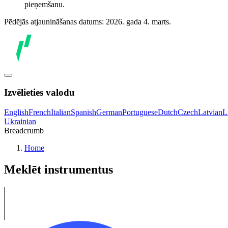
pieņemšanu.
Pēdējās atjaunināšanas datums: 2026. gada 4. marts.
Izvēlieties valodu
English
French
Italian
Spanish
German
Portuguese
Dutch
Czech
Latvian
L
Ukrainian
Breadcrumb
Home
Meklēt instrumentus