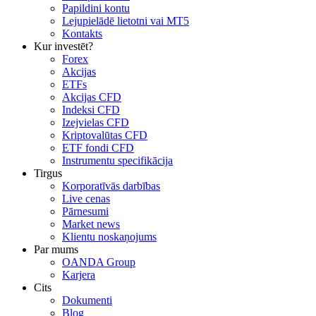
Papildini kontu
Lejupielādē lietotni vai MT5
Kontakts
Kur investēt?
Forex
Akcijas
ETFs
Akcijas CFD
Indeksi CFD
Izejvielas CFD
Kriptovalūtas CFD
ETF fondi CFD
Instrumentu specifikācija
Tirgus
Korporatīvās darbības
Live cenas
Pārnesumi
Market news
Klientu noskaņojums
Par mums
OANDA Group
Karjera
Cits
Dokumenti
Blog