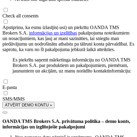
Check all consents
Apstiprinu, ka esmu izlasījis(-usi) un piekrītu OANDA TMS
Brokers S.A.
informācijas un izglītības
pakalpojuma noteikumiem
un nosacījumiem, kas ļauj ar mani sazināties, lai sniegtu man
piedāvājumu un nodrošinātu atbalstu pa tālruni konta pārvaldībai. Es
saprotu, ka varu no šī pakalpojuma jebkurā laikā atteikties.
Es piekrītu saņemt mārketinga informāciju no OANDA TMS
Brokers S.A. par produktiem un pakalpojumiem, piemēram,
jaunumiem un akcijām, uz manu norādīto kontaktinformāciju:
E-pasta
SMS/MMS
ATVĒRT DEMO KONTU »
OANDA TMS Brokers S.A. privātuma politika – demo konts,
informācijas un izglītojošie pakalpojumi