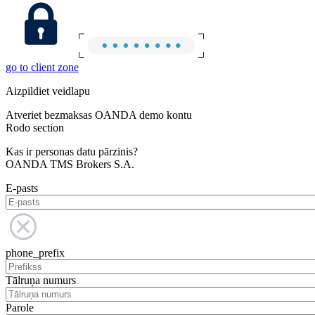
go to client zone
Aizpildiet veidlapu
Atveriet bezmaksas OANDA demo kontu
Rodo section
Kas ir personas datu pārzinis?
OANDA TMS Brokers S.A.
E-pasts
phone_prefix
Tālruņa numurs
Parole