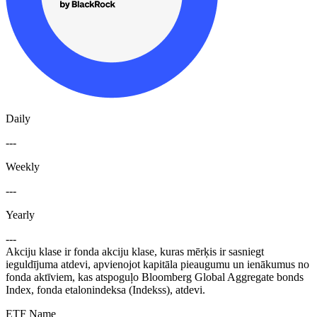
Daily
---
Weekly
---
Yearly
---
Akciju klase ir fonda akciju klase, kuras mērķis ir sasniegt
ieguldījuma atdevi, apvienojot kapitāla pieaugumu un ienākumus no
fonda aktīviem, kas atspoguļo Bloomberg Global Aggregate bonds
Index, fonda etalonindeksa (Indekss), atdevi.
ETF Name