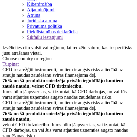
Kiberdrošība
Atjauninājumi
Atruna
Juridiska atruna
Privātuma politika
Piekļūstamības deklarācija
Sīkfailu iestatījumi
Izvēlieties citu valsti vai reģionu, lai redzētu saturu, kas ir specifisks
jūsu atrašanās vietai.
Choose country or region
Turpināt
CFD ir sarežģīti instrumenti, un tiem ir augsts risks attiecībā uz
strauju naudas zaudēšanu sviras finansējuma dēļ.
76% no šā produktu sniedzēja privāto ieguldītāju kontiem
zaudē naudu, veicot CFD tirdzniecību.
Jums būtu jāapsver tas, vai izprotat, kā CFD darbojas, un vai Jūs
varat atļauties uzņemties augsto naudas zaudēšanas risku.
CFD ir sarežģīti instrumenti, un tiem ir augsts risks attiecībā uz
strauju naudas zaudēšanu sviras finansējuma dēļ.
76% no šā produktu sniedzēja privāto ieguldītāju kontiem
zaudē naudu,
veicot CFD tirdzniecību. Jums būtu jāapsver tas, vai izprotat, kā
CFD darbojas, un vai Jūs varat atļauties uzņemties augsto naudas
zaudēšanas risku.