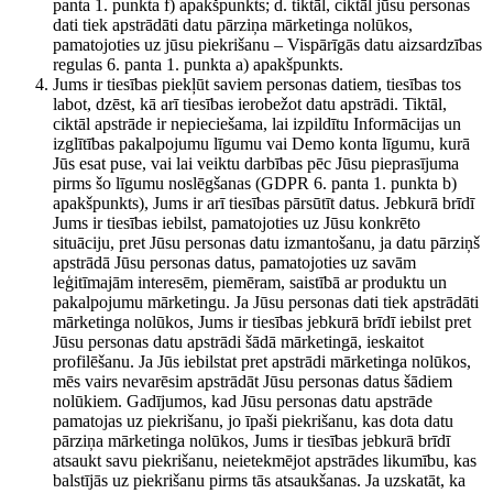
panta 1. punkta f) apakšpunkts; d. tiktāl, ciktāl jūsu personas
dati tiek apstrādāti datu pārziņa mārketinga nolūkos,
pamatojoties uz jūsu piekrišanu – Vispārīgās datu aizsardzības
regulas 6. panta 1. punkta a) apakšpunkts.
Jums ir tiesības piekļūt saviem personas datiem, tiesības tos
labot, dzēst, kā arī tiesības ierobežot datu apstrādi. Tiktāl,
ciktāl apstrāde ir nepieciešama, lai izpildītu Informācijas un
izglītības pakalpojumu līgumu vai Demo konta līgumu, kurā
Jūs esat puse, vai lai veiktu darbības pēc Jūsu pieprasījuma
pirms šo līgumu noslēgšanas (GDPR 6. panta 1. punkta b)
apakšpunkts), Jums ir arī tiesības pārsūtīt datus. Jebkurā brīdī
Jums ir tiesības iebilst, pamatojoties uz Jūsu konkrēto
situāciju, pret Jūsu personas datu izmantošanu, ja datu pārziņš
apstrādā Jūsu personas datus, pamatojoties uz savām
leģitīmajām interesēm, piemēram, saistībā ar produktu un
pakalpojumu mārketingu. Ja Jūsu personas dati tiek apstrādāti
mārketinga nolūkos, Jums ir tiesības jebkurā brīdī iebilst pret
Jūsu personas datu apstrādi šādā mārketingā, ieskaitot
profilēšanu. Ja Jūs iebilstat pret apstrādi mārketinga nolūkos,
mēs vairs nevarēsim apstrādāt Jūsu personas datus šādiem
nolūkiem. Gadījumos, kad Jūsu personas datu apstrāde
pamatojas uz piekrišanu, jo īpaši piekrišanu, kas dota datu
pārziņa mārketinga nolūkos, Jums ir tiesības jebkurā brīdī
atsaukt savu piekrišanu, neietekmējot apstrādes likumību, kas
balstījās uz piekrišanu pirms tās atsaukšanas. Ja uzskatāt, ka