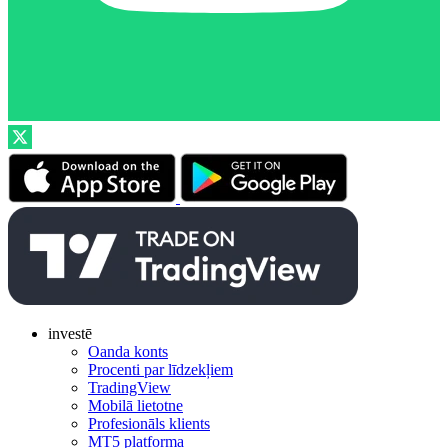
investē
Oanda konts
Procenti par līdzekļiem
TradingView
Mobilā lietotne
Profesionāls klients
MT5 platforma