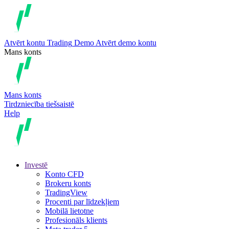
Atvērt kontu
Trading
Demo
Atvērt demo kontu
Mans konts
Mans konts
Tirdzniecība tiešsaistē
Help
Investē
Konto CFD
Brokeru konts
TradingView
Procenti par līdzekļiem
Mobilā lietotne
Profesionāls klients