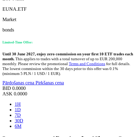
EUNA.ETF
Market
bonds
Limited-Time Offer:
Until 30 June 2027, enjoy zero commission on your first 10 ETF trades each
month.
This applies to trades with a total turnover of up to EUR 200,000
monthly. Please review the promotional
Terms and Conditions
for full details.
The lowest commission within the 30 days prior to this offer was 0.1%
(minimum 5 PLN / 1 USD / 1 EUR).
Pārdošanas cena
Pirkšanas cena
BID
0.0000
ASK
0.0000
1H
1D
7D
30D
6M