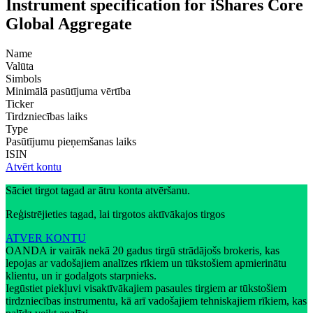
Instrument specification for iShares Core
Global Aggregate
Name
Valūta
Simbols
Minimālā pasūtījuma vērtība
Ticker
Tirdzniecības laiks
Type
Pasūtījumu pieņemšanas laiks
ISIN
Atvērt kontu
Sāciet tirgot tagad ar ātru konta atvēršanu.
Reģistrējieties tagad, lai tirgotos aktīvākajos tirgos
ATVER KONTU
OANDA ir vairāk nekā 20 gadus tirgū strādājošs brokeris, kas
lepojas ar vadošajiem analīzes rīkiem un tūkstošiem apmierinātu
klientu, un ir godalgots starpnieks.
Iegūstiet piekļuvi visaktīvākajiem pasaules tirgiem ar tūkstošiem
tirdzniecības instrumentu, kā arī vadošajiem tehniskajiem rīkiem, kas