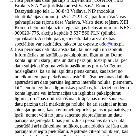
Jūsu personas datu pārziņš ir uzņēmums „OANDA TMS
Brokers S.A.” ar juridisko adresi Varšavā, Rondo
Daszyńskiego iela 1, 00-843 Varšava, NIP (nodokļu
identifikācijas numurs): 526-275-91-31, par kuru Varšavas
galvaspilsētas rajona tiesa Varšavā, Valsts tiesu reģistra XIII
Komerclietu nodaļa uztur reģistrācijas lietas ar numuru KRS:
0000204776, akciju kapitāls 3 537 560 PLN (pilnībā
apmaksāts). Ar datu pārziņa iecelto datu aizsardzības
speciālistu var sazināties, rakstot uz e-pastu:
odo@tms.pl
.
Jūsu personas dati tiks apstrādāti, lai noslēgtu un izpildītu
Informācijas un izglītības pakalpojumu līgumu un Demo
konta līgumu starp jums un datu pārziņu, tostarp arī, lai pēc
datu subjekta lūguma veiktu pasākumus pirms šo līgumu
noslēgšanas, kā arī lai izpildītu pienākumus, kas izriet no
noteikumiem par piekrišanas apstrādi. Jūsu personas dati tiks
apstrādāti arī datu pārziņa leģitīmo interešu nolūkā, piemēram,
lai īstenotu leģitīmas līgumiskas prasības, kas izriet no demo
konta līguma vai informācijas un izglītības pakalpojumu
līguma, drošības nodrošināšanai, krāpšanas novēršanai vai
datu pārziņa tiešā mārketinga nolūkā, kā arī saziņai ar jums
citos gadījumos, kas nav minēti iepriekš, ja tas ir pamatots, jo
īpaši, ņemot vērā no jums saņemto pieprasījumu un datu
pārziņa uzņēmējdarbības jomu. Jūsu personas dati var tikt
apstrādāti arī mārketinga nolūkos, pamatojoties uz jūsu datu
pārziņam sniegto piekrišanu. Apstrāde citiem nolūkiem, kas