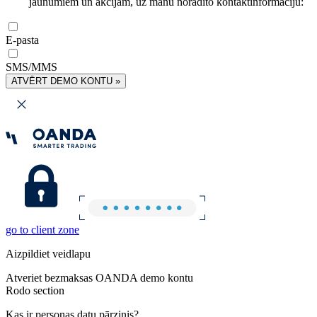
jaunumiem un akcijām, uz manu norādīto kontaktinformāciju:
E-pasta
SMS/MMS
ATVĒRT DEMO KONTU »
go to client zone
Aizpildiet veidlapu
Atveriet bezmaksas OANDA demo kontu
Rodo section
Kas ir personas datu pārzinis?