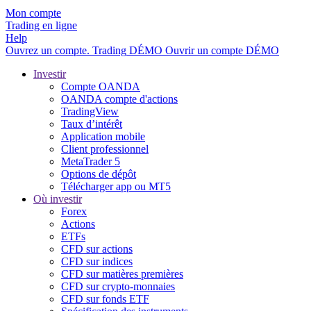
Mon compte
Trading en ligne
Help
Ouvrez un compte.
Trading
DÉMO
Ouvrir un compte DÉMO
Investir
Compte OANDA
OANDA compte d'actions
TradingView
Taux d’intérêt
Application mobile
Client professionnel
MetaTrader 5
Options de dépôt
Télécharger app ou MT5
Où investir
Forex
Actions
ETFs
CFD sur actions
CFD sur indices
CFD sur matières premières
CFD sur crypto-monnaies
CFD sur fonds ETF