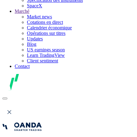
Spécification des instruments
SpaceX
Marché
Market news
Cotations en direct
Calendrier économique
Opérations sur titres
Updates
Blog
US earnings season
Learn TradingView
Client sentiment
Contact