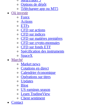
MetaTrader 5
Options de dépôt
Télécharger app ou MT5
Où investir
Forex
Actions
ETFs
CFD sur actions
CFD sur indices
CFD sur matières premières
CFD sur crypto-monnaies
CFD sur fonds ETF
Spécification des instruments
SpaceX
Marché
Market news
Cotations en direct
Calendrier économique
Opérations sur titres
Updates
Blog
US earnings season
Learn TradingView
Client sentiment
Contact