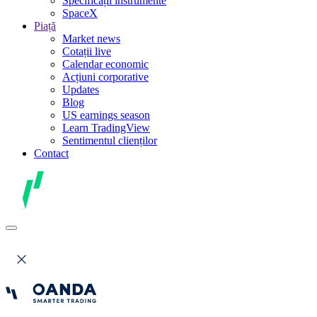
Specificații instrumente
SpaceX
Piață
Market news
Cotații live
Calendar economic
Acțiuni corporative
Updates
Blog
US earnings season
Learn TradingView
Sentimentul clienților
Contact