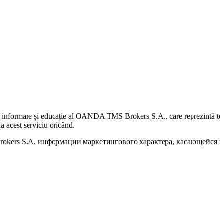
 informare și educație al OANDA TMS Brokers S.A., care reprezintă teme
a acest serviciu oricând.
kers S.A. информации маркетингового характера, касающейся п