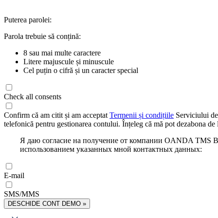
Puterea parolei:
Parola trebuie să conțină:
8 sau mai multe caractere
Litere majuscule și minuscule
Cel puțin o cifră și un caracter special
Check all consents
Confirm că am citit și am acceptat
Termenii și condițiile
Serviciului de
telefonică pentru gestionarea contului. Înțeleg că mă pot dezabona de l
Я даю согласие на получение от компании OANDA TMS Bro
использованием указанных мной контактных данных:
E-mail
SMS/MMS
DESCHIDE CONT DEMO »