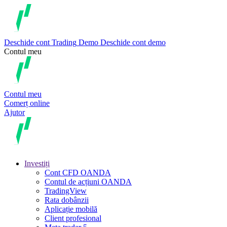
Deschide cont
Trading
Demo
Deschide cont demo
Contul meu
Contul meu
Comerț online
Ajutor
Investiți
Cont CFD OANDA
Contul de acțiuni OANDA
TradingView
Rata dobânzii
Aplicație mobilă
Client profesional