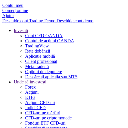
Contul meu
Comerț online
Ajutor
Deschide cont
Trading
Demo
Deschide cont demo
Investiți
Cont CFD OANDA
Contul de acțiuni OANDA
TradingView
Rata dobânzii
Aplicație mobilă
Client profesional
Meta trader 5
Opțiuni de depunere
Descărcați aplicația sau MT5
Unde să investești
Forex
Acțiuni
ETFs
Acțiuni CFD-uri
Indici CFD
CFD-uri pe mărfuri
CFD-uri pe criptomonede
Fonduri ETF CFD-uri