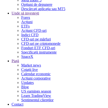
Meta trader 5
Opțiuni de depunere
Descărcați aplicația sau MT5
Unde să investești
Forex
Acțiuni
ETFs
Acțiuni CFD-uri
Indici CFD
CFD-uri pe mărfuri
CFD-uri pe criptomonede
Fonduri ETF CFD-uri
Specificații instrumente
SpaceX
Piață
Market news
Cotații live
Calendar economic
Acțiuni corporative
Updates
Blog
US earnings season
Learn TradingView
Sentimentul clienților
Contact