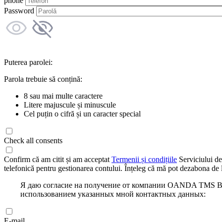
phone
Password
Puterea parolei:
Parola trebuie să conțină:
8 sau mai multe caractere
Litere majuscule și minuscule
Cel puțin o cifră și un caracter special
Check all consents
Confirm că am citit și am acceptat
Termenii și condițiile
Serviciului de
telefonică pentru gestionarea contului. Înțeleg că mă pot dezabona de l
Я даю согласие на получение от компании OANDA TMS Bro
использованием указанных мной контактных данных:
E-mail