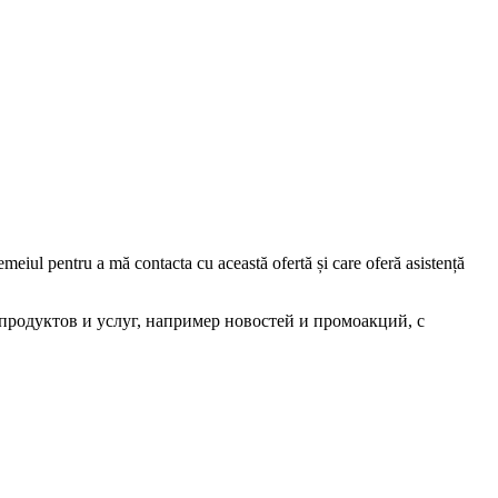
iul pentru a mă contacta cu această ofertă și care oferă asistență
родуктов и услуг, например новостей и промоакций, с