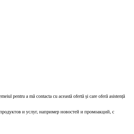
iul pentru a mă contacta cu această ofertă și care oferă asistență
родуктов и услуг, например новостей и промоакций, с