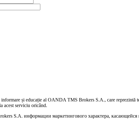
 informare și educație al OANDA TMS Brokers S.A., care reprezintă teme
a acest serviciu oricând.
kers S.A. информации маркетингового характера, касающейся п