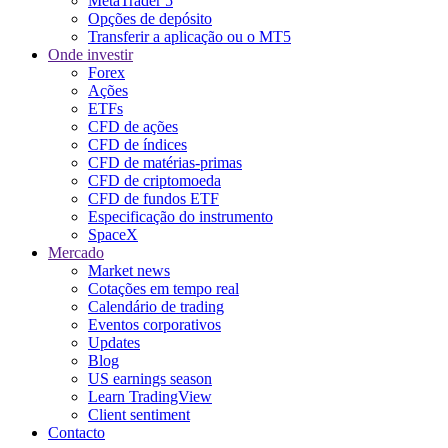
MetaTrader 5
Opções de depósito
Transferir a aplicação ou o MT5
Onde investir
Forex
Ações
ETFs
CFD de ações
CFD de índices
CFD de matérias-primas
CFD de criptomoeda
CFD de fundos ETF
Especificação do instrumento
SpaceX
Mercado
Market news
Cotações em tempo real
Calendário de trading
Eventos corporativos
Updates
Blog
US earnings season
Learn TradingView
Client sentiment
Contacto