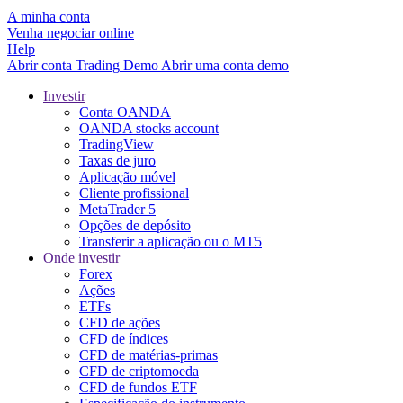
A minha conta
Venha negociar online
Help
Abrir conta
Trading
Demo
Abrir uma conta demo
Investir
Conta OANDA
OANDA stocks account
TradingView
Taxas de juro
Aplicação móvel
Cliente profissional
MetaTrader 5
Opções de depósito
Transferir a aplicação ou o MT5
Onde investir
Forex
Ações
ETFs
CFD de ações
CFD de índices
CFD de matérias-primas
CFD de criptomoeda
CFD de fundos ETF