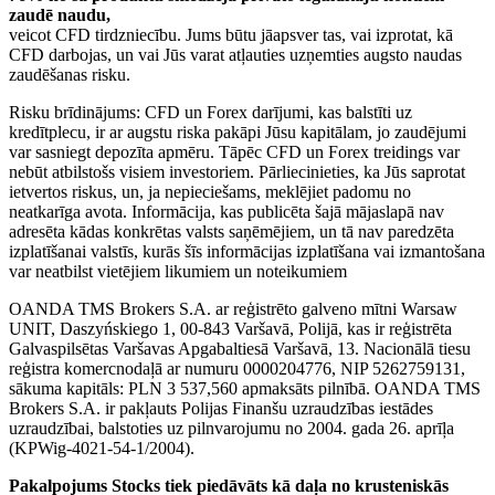
zaudē naudu,
veicot CFD tirdzniecību. Jums būtu jāapsver tas, vai izprotat, kā
CFD darbojas, un vai Jūs varat atļauties uzņemties augsto naudas
zaudēšanas risku.
Risku brīdinājums: CFD un Forex darījumi, kas balstīti uz
kredītplecu, ir ar augstu riska pakāpi Jūsu kapitālam, jo zaudējumi
var sasniegt depozīta apmēru. Tāpēc CFD un Forex treidings var
nebūt atbilstošs visiem investoriem. Pārliecinieties, ka Jūs saprotat
ietvertos riskus, un, ja nepieciešams, meklējiet padomu no
neatkarīga avota. Informācija, kas publicēta šajā mājaslapā nav
adresēta kādas konkrētas valsts saņēmējiem, un tā nav paredzēta
izplatīšanai valstīs, kurās šīs informācijas izplatīšana vai izmantošana
var neatbilst vietējiem likumiem un noteikumiem
OANDA TMS Brokers S.A. ar reģistrēto galveno mītni Warsaw
UNIT, Daszyńskiego 1, 00-843 Varšavā, Polijā, kas ir reģistrēta
Galvaspilsētas Varšavas Apgabaltiesā Varšavā, 13. Nacionālā tiesu
reģistra komercnodaļā ar numuru 0000204776, NIP 5262759131,
sākuma kapitāls: PLN 3 537,560 apmaksāts pilnībā. OANDA TMS
Brokers S.A. ir pakļauts Polijas Finanšu uzraudzības iestādes
uzraudzībai, balstoties uz pilnvarojumu no 2004. gada 26. aprīļa
(KPWig-4021-54-1/2004).
Pakalpojums Stocks tiek piedāvāts kā daļa no krusteniskās