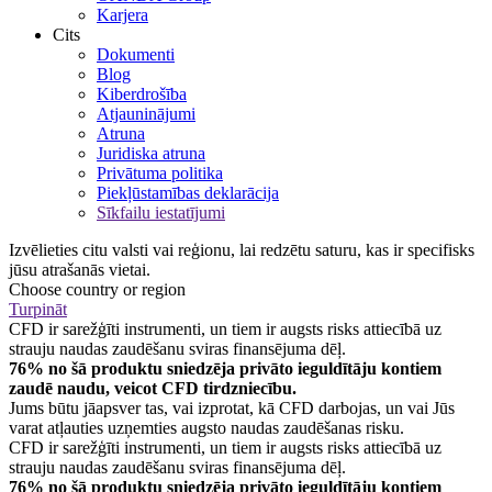
Karjera
Cits
Dokumenti
Blog
Kiberdrošība
Atjauninājumi
Atruna
Juridiska atruna
Privātuma politika
Piekļūstamības deklarācija
Sīkfailu iestatījumi
Izvēlieties citu valsti vai reģionu, lai redzētu saturu, kas ir specifisks
jūsu atrašanās vietai.
Choose country or region
Turpināt
CFD ir sarežģīti instrumenti, un tiem ir augsts risks attiecībā uz
strauju naudas zaudēšanu sviras finansējuma dēļ.
76% no šā produktu sniedzēja privāto ieguldītāju kontiem
zaudē naudu, veicot CFD tirdzniecību.
Jums būtu jāapsver tas, vai izprotat, kā CFD darbojas, un vai Jūs
varat atļauties uzņemties augsto naudas zaudēšanas risku.
CFD ir sarežģīti instrumenti, un tiem ir augsts risks attiecībā uz
strauju naudas zaudēšanu sviras finansējuma dēļ.
76% no šā produktu sniedzēja privāto ieguldītāju kontiem