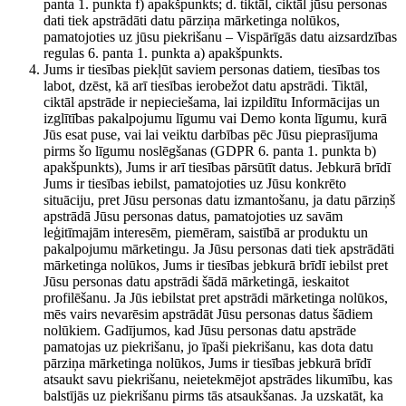
panta 1. punkta f) apakšpunkts; d. tiktāl, ciktāl jūsu personas
dati tiek apstrādāti datu pārziņa mārketinga nolūkos,
pamatojoties uz jūsu piekrišanu – Vispārīgās datu aizsardzības
regulas 6. panta 1. punkta a) apakšpunkts.
Jums ir tiesības piekļūt saviem personas datiem, tiesības tos
labot, dzēst, kā arī tiesības ierobežot datu apstrādi. Tiktāl,
ciktāl apstrāde ir nepieciešama, lai izpildītu Informācijas un
izglītības pakalpojumu līgumu vai Demo konta līgumu, kurā
Jūs esat puse, vai lai veiktu darbības pēc Jūsu pieprasījuma
pirms šo līgumu noslēgšanas (GDPR 6. panta 1. punkta b)
apakšpunkts), Jums ir arī tiesības pārsūtīt datus. Jebkurā brīdī
Jums ir tiesības iebilst, pamatojoties uz Jūsu konkrēto
situāciju, pret Jūsu personas datu izmantošanu, ja datu pārziņš
apstrādā Jūsu personas datus, pamatojoties uz savām
leģitīmajām interesēm, piemēram, saistībā ar produktu un
pakalpojumu mārketingu. Ja Jūsu personas dati tiek apstrādāti
mārketinga nolūkos, Jums ir tiesības jebkurā brīdī iebilst pret
Jūsu personas datu apstrādi šādā mārketingā, ieskaitot
profilēšanu. Ja Jūs iebilstat pret apstrādi mārketinga nolūkos,
mēs vairs nevarēsim apstrādāt Jūsu personas datus šādiem
nolūkiem. Gadījumos, kad Jūsu personas datu apstrāde
pamatojas uz piekrišanu, jo īpaši piekrišanu, kas dota datu
pārziņa mārketinga nolūkos, Jums ir tiesības jebkurā brīdī
atsaukt savu piekrišanu, neietekmējot apstrādes likumību, kas
balstījās uz piekrišanu pirms tās atsaukšanas. Ja uzskatāt, ka