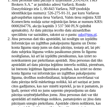
Jūsu personas datu pārziņš ir uzņēmums „OANDA TMS
Brokers S.A.” ar juridisko adresi Varšavā, Rondo
Daszyńskiego iela 1, 00-843 Varšava, NIP (nodokļu
identifikācijas numurs): 526-275-91-31, par kuru Varšavas
galvaspilsētas rajona tiesa Varšavā, Valsts tiesu reģistra XIII
Komerclietu nodaļa uztur reģistrācijas lietas ar numuru KRS:
0000204776, akciju kapitāls 3 537 560 PLN (pilnībā
apmaksāts). Ar datu pārziņa iecelto datu aizsardzības
speciālistu var sazināties, rakstot uz e-pastu:
odo@tms.pl
.
Jūsu personas dati tiks apstrādāti, lai noslēgtu un izpildītu
Informācijas un izglītības pakalpojumu līgumu un Demo
konta līgumu starp jums un datu pārziņu, tostarp arī, lai pēc
datu subjekta lūguma veiktu pasākumus pirms šo līgumu
noslēgšanas, kā arī lai izpildītu pienākumus, kas izriet no
noteikumiem par piekrišanas apstrādi. Jūsu personas dati tiks
apstrādāti arī datu pārziņa leģitīmo interešu nolūkā, piemēram,
lai īstenotu leģitīmas līgumiskas prasības, kas izriet no demo
konta līguma vai informācijas un izglītības pakalpojumu
līguma, drošības nodrošināšanai, krāpšanas novēršanai vai
datu pārziņa tiešā mārketinga nolūkā, kā arī saziņai ar jums
citos gadījumos, kas nav minēti iepriekš, ja tas ir pamatots, jo
īpaši, ņemot vērā no jums saņemto pieprasījumu un datu
pārziņa uzņēmējdarbības jomu. Jūsu personas dati var tikt
apstrādāti arī mārketinga nolūkos, pamatojoties uz jūsu datu
pārziņam sniegto piekrišanu. Apstrāde citiem nolūkiem, kas