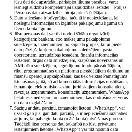
jūsu dati tiek apstrādāti, pārkāpjot likuma prasības, varat
iesniegt sūdzību kompetentajai uzraudzības iestādei – Polijas
Personas datu aizsardzības biroja priekšsēdētājam.
Datu sniegšana ir brīvprātīga, taču tā ir nepieciešama, lai
noslēgtu Informācijas un izglītības pakalpojumu līgumu un
Demo konta līgumu.
Jūsu personas dati var tikt nodoti šādām organizāciju
kategorijām: bankām, ātro maksājumu pakalpojumu
sniedzējiem, uzņēmumiem no kapitāla grupas, kurai pieder
datu pārziņš, kurjeru pakalpojumu sniedzējiem, pasta
operatoriem, uzraudzības iestādēm, finanšu informācijas
iestādēm, tirgus datu sniedzējiem, krāpšanas novēršanas un
AML rīku sniedzējiem, ieguldījumu fondu pārvaldītājiem,
rīku, programmatūras un platformu piegādātājiem darījumu un
finanšu operāciju apkalpošanai, kas tiek veiktas Pamatlīguma
īstenošanas gaitā, kā arī komerciālās informācijas nosūtīšanai,
izmantojot elektronisko saziņu, juridiskajiem konsultantiem,
revīzijas uzņēmumiem, konsultāciju uzņēmumiem, WhatsApp
lietotnes sniedzējam un uzņēmumiem, kas nodrošina serverus
un datu uzglabāšanu.
Saziņu ar datu pārziņu, izmantojot lietotni „WhatsApp“, var
uzsākt gan jūs, gan datu pārziņš, ja ir nepieciešams sazināties
ar jums, lai pabeigtu konta (reālā konta) atvēršanas procesu.
Tādējādi jūsu personas dati (atkarībā no jūsu privātuma
iestatījumiem lietotnē „WhatsApp“) var tikt nosūtīti datu