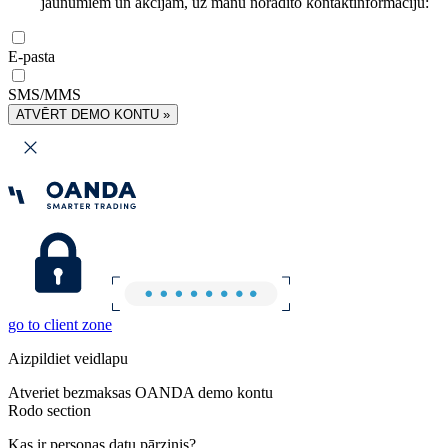
jaunumiem un akcijām, uz manu norādīto kontaktinformāciju:
E-pasta
SMS/MMS
ATVĒRT DEMO KONTU »
go to client zone
Aizpildiet veidlapu
Atveriet bezmaksas OANDA demo kontu
Rodo section
Kas ir personas datu pārzinis?