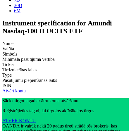
7D
30D
6M
Instrument specification for Amundi
Nasdaq-100 II UCITS ETF
Name
Valūta
Simbols
Minimālā pasūtījuma vērtība
Ticker
Tirdzniecības laiks
Type
Pasūtījumu pieņemšanas laiks
ISIN
Atvērt kontu
Sāciet tirgot tagad ar ātru konta atvēršanu.
Reģistrējieties tagad, lai tirgotos aktīvākajos tirgos
ATVER KONTU
OANDA ir vairāk nekā 20 gadus tirgū strādājošs brokeris, kas