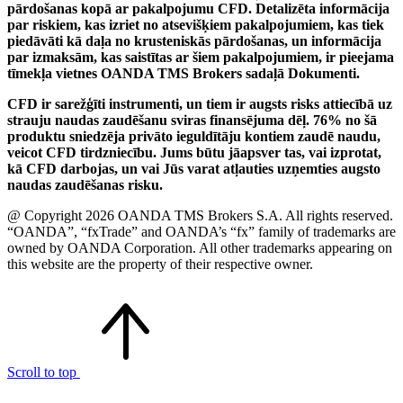
pārdošanas kopā ar pakalpojumu CFD. Detalizēta informācija
par riskiem, kas izriet no atsevišķiem pakalpojumiem, kas tiek
piedāvāti kā daļa no krusteniskās pārdošanas, un informācija
par izmaksām, kas saistītas ar šiem pakalpojumiem, ir pieejama
tīmekļa vietnes OANDA TMS Brokers sadaļā Dokumenti.
CFD ir sarežģīti instrumenti, un tiem ir augsts risks attiecībā uz
strauju naudas zaudēšanu sviras finansējuma dēļ. 76% no šā
produktu sniedzēja privāto ieguldītāju kontiem zaudē naudu,
veicot CFD tirdzniecību. Jums būtu jāapsver tas, vai izprotat,
kā CFD darbojas, un vai Jūs varat atļauties uzņemties augsto
naudas zaudēšanas risku.
@ Copyright 2026 OANDA TMS Brokers S.A. All rights reserved.
“OANDA”, “fxTrade” and OANDA’s “fx” family of trademarks are
owned by OANDA Corporation. All other trademarks appearing on
this website are the property of their respective owner.
Scroll to top