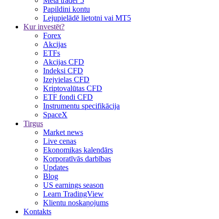
Meta trader 5
Papildini kontu
Lejupielādē lietotni vai MT5
Kur investēt?
Forex
Akcijas
ETFs
Akcijas CFD
Indeksi CFD
Izejvielas CFD
Kriptovalūtas CFD
ETF fondi CFD
Instrumentu specifikācija
SpaceX
Tirgus
Market news
Live cenas
Ekonomikas kalendārs
Korporatīvās darbības
Updates
Blog
US earnings season
Learn TradingView
Klientu noskaņojums
Kontakts