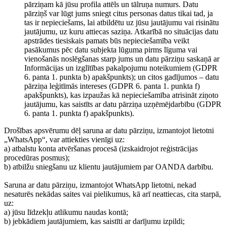
pārziņam kā jūsu profila attēls un tālruņa numurs. Datu
pārziņš var lūgt jums sniegt citus personas datus tikai tad, ja
tas ir nepieciešams, lai atbildētu uz jūsu jautājumu vai risinātu
jautājumu, uz kuru attiecas saziņa. Atkarībā no situācijas datu
apstrādes tiesiskais pamats būs nepieciešamība veikt
pasākumus pēc datu subjekta lūguma pirms līguma vai
vienošanās noslēgšanas starp jums un datu pārziņu saskaņā ar
Informācijas un izglītības pakalpojumu noteikumiem (GDPR
6. panta 1. punkta b) apakšpunkts); un citos gadījumos – datu
pārziņa leģitīmās intereses (GDPR 6. panta 1. punkta f)
apakšpunkts), kas izpaužas kā nepieciešamība atrisināt ziņoto
jautājumu, kas saistīts ar datu pārziņa uzņēmējdarbību (GDPR
6. panta 1. punkta f) apakšpunkts).
Drošības apsvērumu dēļ saruna ar datu pārziņu, izmantojot lietotni
„WhatsApp“, var attiekties vienīgi uz:
a) atbalstu konta atvēršanas procesā (izskaidrojot reģistrācijas
procedūras posmus);
b) atbilžu sniegšanu uz klientu jautājumiem par OANDA darbību.
Saruna ar datu pārziņu, izmantojot WhatsApp lietotni, nekad
nesaturēs nekādas saites vai pielikumus, kā arī neattiecas, cita starpā,
uz:
a) jūsu līdzekļu atlikumu naudas kontā;
b) jebkādiem jautājumiem, kas saistīti ar darījumu izpildi;