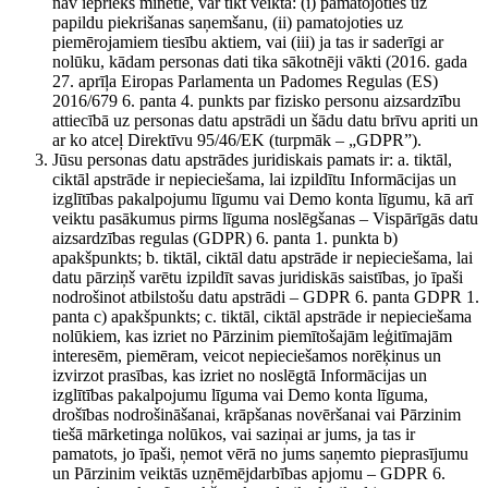
nav iepriekš minētie, var tikt veikta: (i) pamatojoties uz
papildu piekrišanas saņemšanu, (ii) pamatojoties uz
piemērojamiem tiesību aktiem, vai (iii) ja tas ir saderīgi ar
nolūku, kādam personas dati tika sākotnēji vākti (2016. gada
27. aprīļa Eiropas Parlamenta un Padomes Regulas (ES)
2016/679 6. panta 4. punkts par fizisko personu aizsardzību
attiecībā uz personas datu apstrādi un šādu datu brīvu apriti un
ar ko atceļ Direktīvu 95/46/EK (turpmāk – „GDPR”).
Jūsu personas datu apstrādes juridiskais pamats ir: a. tiktāl,
ciktāl apstrāde ir nepieciešama, lai izpildītu Informācijas un
izglītības pakalpojumu līgumu vai Demo konta līgumu, kā arī
veiktu pasākumus pirms līguma noslēgšanas – Vispārīgās datu
aizsardzības regulas (GDPR) 6. panta 1. punkta b)
apakšpunkts; b. tiktāl, ciktāl datu apstrāde ir nepieciešama, lai
datu pārziņš varētu izpildīt savas juridiskās saistības, jo īpaši
nodrošinot atbilstošu datu apstrādi – GDPR 6. panta GDPR 1.
panta c) apakšpunkts; c. tiktāl, ciktāl apstrāde ir nepieciešama
nolūkiem, kas izriet no Pārzinim piemītošajām leģitīmajām
interesēm, piemēram, veicot nepieciešamos norēķinus un
izvirzot prasības, kas izriet no noslēgtā Informācijas un
izglītības pakalpojumu līguma vai Demo konta līguma,
drošības nodrošināšanai, krāpšanas novēršanai vai Pārzinim
tiešā mārketinga nolūkos, vai saziņai ar jums, ja tas ir
pamatots, jo īpaši, ņemot vērā no jums saņemto pieprasījumu
un Pārzinim veiktās uzņēmējdarbības apjomu – GDPR 6.