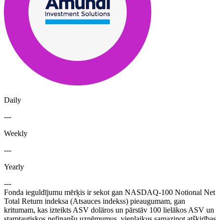
Daily
---
Weekly
---
Yearly
---
Fonda ieguldījumu mērķis ir sekot gan NASDAQ-100 Notional Net
Total Return indeksa (Atsauces indekss) pieaugumam, gan
kritumam, kas izteikts ASV dolāros un pārstāv 100 lielākos ASV un
starptautiskos nefinanšu uzņēmumus, vienlaikus samazinot atšķirības