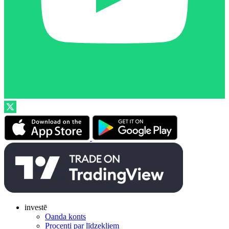
investē
Oanda konts
Procenti par līdzekļiem