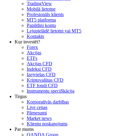
TradingView
Mobilā lietotne
Profesionāls klients
MT5 platforma
Papildini kontu
Lejupielādē lietotni vai MT5
Kontakts
Kur investēt?
Forex
Akcijas
ETFs
Akcijas CFD
Indeksi CFD
Izejvielas CFD
Kriptovalūtas CFD
ETF fondi CFD
Instrumentu specifikācija
Tirgus
Korporatīvās darbības
Live cenas
Pārnesumi
Market news
Klientu noskaņojums
Par mums
OANDA Group