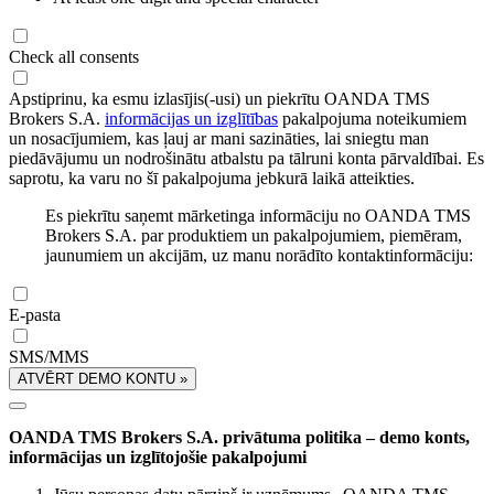
Check all consents
Apstiprinu, ka esmu izlasījis(-usi) un piekrītu OANDA TMS
Brokers S.A.
informācijas un izglītības
pakalpojuma noteikumiem
un nosacījumiem, kas ļauj ar mani sazināties, lai sniegtu man
piedāvājumu un nodrošinātu atbalstu pa tālruni konta pārvaldībai. Es
saprotu, ka varu no šī pakalpojuma jebkurā laikā atteikties.
Es piekrītu saņemt mārketinga informāciju no OANDA TMS
Brokers S.A. par produktiem un pakalpojumiem, piemēram,
jaunumiem un akcijām, uz manu norādīto kontaktinformāciju:
E-pasta
SMS/MMS
ATVĒRT DEMO KONTU »
OANDA TMS Brokers S.A. privātuma politika – demo konts,
informācijas un izglītojošie pakalpojumi