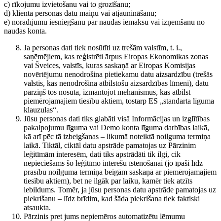
c) rīkojumu izvietošanu vai to grozīšanu;
d) klienta personas datu maiņu vai atjaunināšanu;
e) norādījumu iesniegšanu par naudas iemaksu vai izņemšanu no
naudas konta.
Ja personas dati tiek nosūtīti uz trešām valstīm, t. i.,
saņēmējiem, kas reģistrēti ārpus Eiropas Ekonomikas zonas
vai Šveices, valstīs, kuras saskaņā ar Eiropas Komisijas
novērtējumu nenodrošina pietiekamu datu aizsardzību (trešās
valstis, kas nenodrošina atbilstošu aizsardzības līmeni), datu
pārziņš tos nosūta, izmantojot mehānismus, kas atbilst
piemērojamajiem tiesību aktiem, tostarp ES „standarta līguma
klauzulas“.
Jūsu personas dati tiks glabāti visā Informācijas un izglītības
pakalpojumu līguma vai Demo konta līguma darbības laikā,
kā arī pēc tā izbeigšanas – likumā noteiktā noilguma termiņa
laikā. Tiktāl, ciktāl datu apstrāde pamatojas uz Pārzinim
leģitīmām interesēm, dati tiks apstrādāti tik ilgi, cik
nepieciešams šo leģitīmo interešu īstenošanai (jo īpaši līdz
prasību noilguma termiņa beigām saskaņā ar piemērojamajiem
tiesību aktiem), bet ne ilgāk par laiku, kamēr tiek atzīts
iebildums. Tomēr, ja jūsu personas datu apstrāde pamatojas uz
piekrišanu – līdz brīdim, kad šāda piekrišana tiek faktiski
atsaukta.
Pārzinis pret jums nepiemēros automatizētu lēmumu