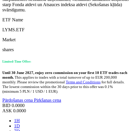
starp Fonda atdevi un Atsauces indeksa atdevi (Sekošanas kļūda)
svārstīgumu.
ETF Name
LYMS.ETF
Market
shares
Limited-Time Offer:
Until 30 June 2027, enjoy zero commission on your first 10 ETF trades each
month.
This applies to trades with a total turnover of up to EUR 200,000
monthly. Please review the promotional
Terms and Conditions
for full details.
The lowest commission within the 30 days prior to this offer was 0.1%
(minimum 5 PLN / 1 USD / 1 EUR).
Pārdošanas cena
Pirkšanas cena
BID
0.0000
ASK
0.0000
1H
1D