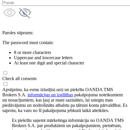
Paroles stiprums:
The password must contain:
8 or more characters
Uppercase and lowercase letters
At least one digit and special character
Check all consents
Apstiprinu, ka esmu izlasījis(-usi) un piekrītu OANDA TMS
Brokers S.A.
informācijas un izglītības
pakalpojuma noteikumiem
un nosacījumiem, kas ļauj ar mani sazināties, lai sniegtu man
piedāvājumu un nodrošinātu atbalstu pa tālruni konta pārvaldībai. Es
saprotu, ka varu no šī pakalpojuma jebkurā laikā atteikties.
Es piekrītu saņemt mārketinga informāciju no OANDA TMS
Brokers S.A. par produktiem un pakalpojumiem, piemēram,