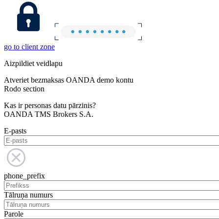
go to client zone
Aizpildiet veidlapu
Atveriet bezmaksas OANDA demo kontu
Rodo section
Kas ir personas datu pārzinis?
OANDA TMS Brokers S.A.
E-pasts
phone_prefix
Tālruņa numurs
Parole