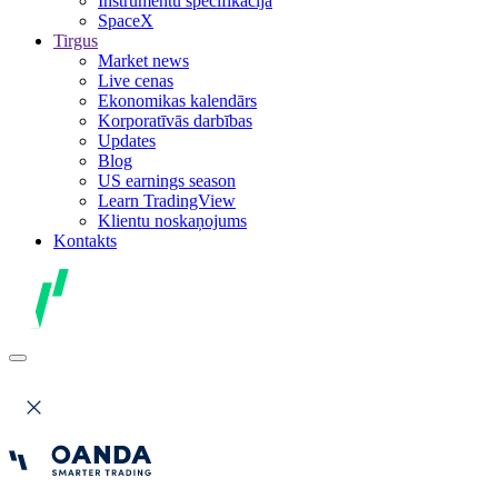
Instrumentu specifikācija
SpaceX
Tirgus
Market news
Live cenas
Ekonomikas kalendārs
Korporatīvās darbības
Updates
Blog
US earnings season
Learn TradingView
Klientu noskaņojums
Kontakts