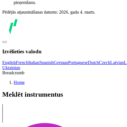
pieņemšanu.
Pēdējās atjaunināšanas datums: 2026. gada 4. marts.
Izvēlieties valodu
English
French
Italian
Spanish
German
Portuguese
Dutch
Czech
Latvian
L
Ukrainian
Breadcrumb
Home
Meklēt instrumentus