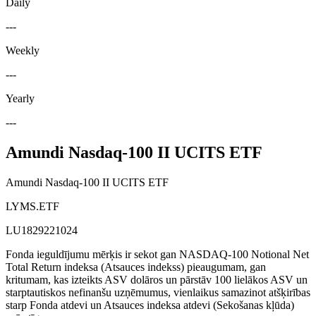
Daily
---
Weekly
---
Yearly
---
Amundi Nasdaq-100 II UCITS ETF
Amundi Nasdaq-100 II UCITS ETF
LYMS.ETF
LU1829221024
Fonda ieguldījumu mērķis ir sekot gan NASDAQ-100 Notional Net
Total Return indeksa (Atsauces indekss) pieaugumam, gan
kritumam, kas izteikts ASV dolāros un pārstāv 100 lielākos ASV un
starptautiskos nefinanšu uzņēmumus, vienlaikus samazinot atšķirības
starp Fonda atdevi un Atsauces indeksa atdevi (Sekošanas kļūda)