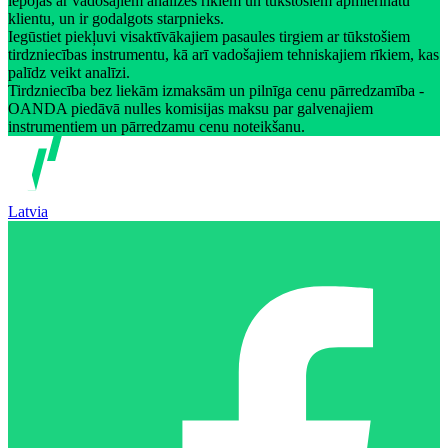
lepojas ar vadošajiem analīzes rīkiem un tūkstošiem apmierinātu
klientu, un ir godalgots starpnieks.
Iegūstiet piekļuvi visaktīvākajiem pasaules tirgiem ar tūkstošiem
tirdzniecības instrumentu, kā arī vadošajiem tehniskajiem rīkiem, kas
palīdz veikt analīzi.
Tirdzniecība bez liekām izmaksām un pilnīga cenu pārredzamība -
OANDA piedāvā nulles komisijas maksu par galvenajiem
instrumentiem un pārredzamu cenu noteikšanu.
Latvia