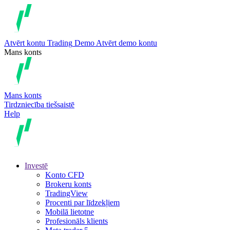
Atvērt kontu
Trading
Demo
Atvērt demo kontu
Mans konts
Mans konts
Tirdzniecība tiešsaistē
Help
Investē
Konto CFD
Brokeru konts
TradingView
Procenti par līdzekļiem
Mobilā lietotne
Profesionāls klients