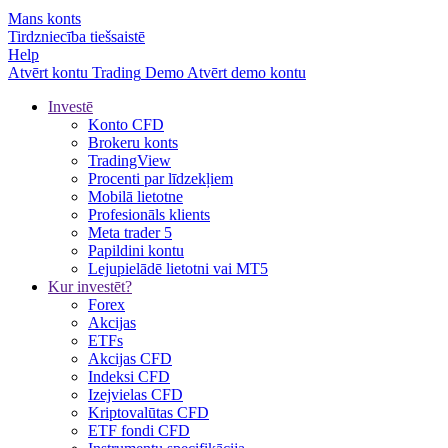
Mans konts
Tirdzniecība tiešsaistē
Help
Atvērt kontu
Trading
Demo
Atvērt demo kontu
Investē
Konto CFD
Brokeru konts
TradingView
Procenti par līdzekļiem
Mobilā lietotne
Profesionāls klients
Meta trader 5
Papildini kontu
Lejupielādē lietotni vai MT5
Kur investēt?
Forex
Akcijas
ETFs
Akcijas CFD
Indeksi CFD
Izejvielas CFD
Kriptovalūtas CFD
ETF fondi CFD