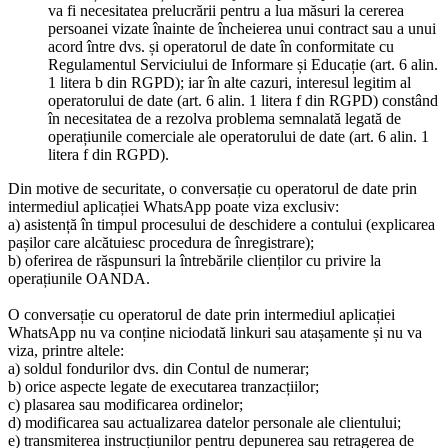
va fi necesitatea prelucrării pentru a lua măsuri la cererea
persoanei vizate înainte de încheierea unui contract sau a unui
acord între dvs. și operatorul de date în conformitate cu
Regulamentul Serviciului de Informare și Educație (art. 6 alin.
1 litera b din RGPD); iar în alte cazuri, interesul legitim al
operatorului de date (art. 6 alin. 1 litera f din RGPD) constând
în necesitatea de a rezolva problema semnalată legată de
operațiunile comerciale ale operatorului de date (art. 6 alin. 1
litera f din RGPD).
Din motive de securitate, o conversație cu operatorul de date prin
intermediul aplicației WhatsApp poate viza exclusiv:
a) asistență în timpul procesului de deschidere a contului (explicarea
pașilor care alcătuiesc procedura de înregistrare);
b) oferirea de răspunsuri la întrebările clienților cu privire la
operațiunile OANDA.
O conversație cu operatorul de date prin intermediul aplicației
WhatsApp nu va conține niciodată linkuri sau atașamente și nu va
viza, printre altele:
a) soldul fondurilor dvs. din Contul de numerar;
b) orice aspecte legate de executarea tranzacțiilor;
c) plasarea sau modificarea ordinelor;
d) modificarea sau actualizarea datelor personale ale clientului;
e) transmiterea instrucțiunilor pentru depunerea sau retragerea de