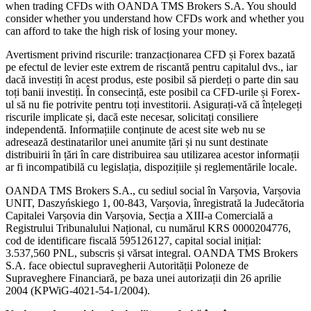
when trading CFDs with OANDA TMS Brokers S.A. You should
consider whether you understand how CFDs work and whether you
can afford to take the high risk of losing your money.
Avertisment privind riscurile: tranzacționarea CFD și Forex bazată
pe efectul de levier este extrem de riscantă pentru capitalul dvs., iar
dacă investiți în acest produs, este posibil să pierdeți o parte din sau
toți banii investiți. În consecință, este posibil ca CFD-urile și Forex-
ul să nu fie potrivite pentru toți investitorii. Asigurați-vă că înțelegeți
riscurile implicate și, dacă este necesar, solicitați consiliere
independentă. Informațiile conținute de acest site web nu se
adresează destinatarilor unei anumite țări și nu sunt destinate
distribuirii în țări în care distribuirea sau utilizarea acestor informații
ar fi incompatibilă cu legislația, dispozițiile și reglementările locale.
OANDA TMS Brokers S.A., cu sediul social în Varșovia, Varșovia
UNIT, Daszyńskiego 1, 00-843, Varșovia, înregistrată la Judecătoria
Capitalei Varșovia din Varșovia, Secția a XIII-a Comercială a
Registrului Tribunalului Național, cu numărul KRS 0000204776,
cod de identificare fiscală 595126127, capital social inițial:
3.537,560 PNL, subscris și vărsat integral. OANDA TMS Brokers
S.A. face obiectul supravegherii Autorității Poloneze de
Supraveghere Financiară, pe baza unei autorizații din 26 aprilie
2004 (KPWiG-4021-54-1/2004).