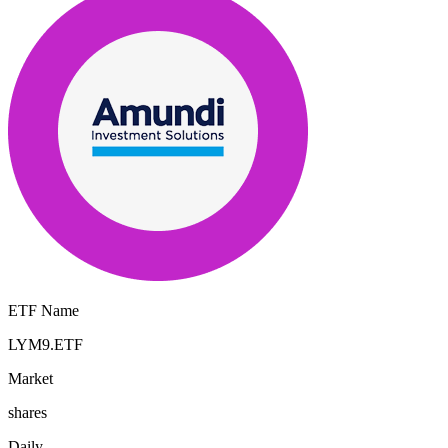
ETF Name
LYM9.ETF
Market
shares
Daily