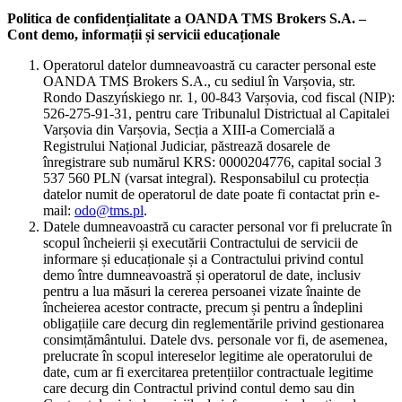
Politica de confidențialitate a OANDA TMS Brokers S.A. –
Cont demo, informații și servicii educaționale
Operatorul datelor dumneavoastră cu caracter personal este
OANDA TMS Brokers S.A., cu sediul în Varșovia, str.
Rondo Daszyńskiego nr. 1, 00-843 Varșovia, cod fiscal (NIP):
526-275-91-31, pentru care Tribunalul Districtual al Capitalei
Varșovia din Varșovia, Secția a XIII-a Comercială a
Registrului Național Judiciar, păstrează dosarele de
înregistrare sub numărul KRS: 0000204776, capital social 3
537 560 PLN (varsat integral). Responsabilul cu protecția
datelor numit de operatorul de date poate fi contactat prin e-
mail:
odo@tms.pl
.
Datele dumneavoastră cu caracter personal vor fi prelucrate în
scopul încheierii și executării Contractului de servicii de
informare și educaționale și a Contractului privind contul
demo între dumneavoastră și operatorul de date, inclusiv
pentru a lua măsuri la cererea persoanei vizate înainte de
încheierea acestor contracte, precum și pentru a îndeplini
obligațiile care decurg din reglementările privind gestionarea
consimțământului. Datele dvs. personale vor fi, de asemenea,
prelucrate în scopul intereselor legitime ale operatorului de
date, cum ar fi exercitarea pretențiilor contractuale legitime
care decurg din Contractul privind contul demo sau din