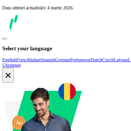
Data ultimei actualizări: 4 martie 2026.
Select your language
English
French
Italian
Spanish
German
Portuguese
Dutch
Czech
Latvian
L
Ukrainian
×