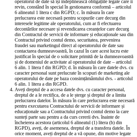
operatorul de date să își îndeplinească obligațiile legale care îi
revin, constând în special în gestionarea conformă – articolul
6 alineatul 1 litera c din RGPD; c. în măsura în care
prelucrarea este necesară pentru scopurile care decurg din
interesele legitime ale operatorului, cum ar fi efectuarea
decontărilor necesare și revendicarea creanțelor care decurg
din Contractul de servicii de informare și educaționale sau din
Contractul privind contul demo, securitatea, prevenirea
fraudei sau marketingul direct al operatorului de date sau
contactarea dumneavoastră, în cazul în care acest lucru este
justificat în special de o solicitare primită de la dumneavoastră
și de domeniul de activitate al operatorului de date – articolul
6 alin. 1 litera f din RGPD; d. în măsura în care datele dvs. cu
caracter personal sunt prelucrate în scopuri de marketing ale
operatorului de date pe baza consimțământului dvs. - articolul
6 alin. 1 litera a din RGPD.
Aveți dreptul de a accesa datele dvs. cu caracter personal,
dreptul de a le rectifica, de a le șterge și dreptul de a limita
prelucrarea datelor. În măsura în care prelucrarea este necesară
pentru executarea Contractului de servicii de informare și
educaționale sau a Contractului privind contul demo la care
sunteți parte sau pentru a da curs cererii dvs. înainte de
încheierea acestora (articolul 6 alineatul (1) litera (b) din
RGPD), aveți, de asemenea, dreptul de a transfera datele. În
orice moment, aveți dreptul de a vă opune, din motive legate