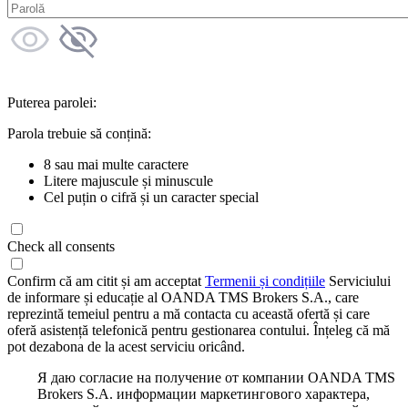
Puterea parolei:
Parola trebuie să conțină:
8 sau mai multe caractere
Litere majuscule și minuscule
Cel puțin o cifră și un caracter special
Check all consents
Confirm că am citit și am acceptat
Termenii și condițiile
Serviciului
de informare și educație al OANDA TMS Brokers S.A., care
reprezintă temeiul pentru a mă contacta cu această ofertă și care
oferă asistență telefonică pentru gestionarea contului. Înțeleg că mă
pot dezabona de la acest serviciu oricând.
Я даю согласие на получение от компании OANDA TMS
Brokers S.A. информации маркетингового характера,