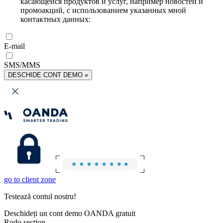
касающейся продуктов и услуг, например новостей и
промоакций, с использованием указанных мной
контактных данных:
E-mail
SMS/MMS
DESCHIDE CONT DEMO »
go to client zone
Testează contul nostru!
Deschideți un cont demo OANDA gratuit
Rodo section