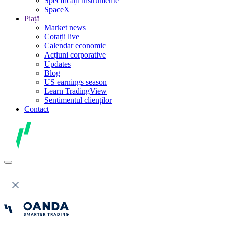
Specificații instrumente
SpaceX
Piață
Market news
Cotații live
Calendar economic
Acțiuni corporative
Updates
Blog
US earnings season
Learn TradingView
Sentimentul clienților
Contact