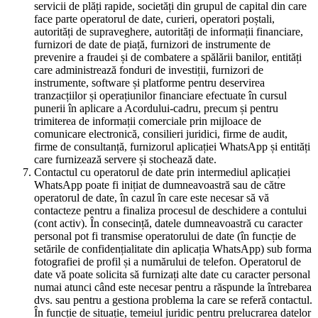
servicii de plăți rapide, societăți din grupul de capital din care
face parte operatorul de date, curieri, operatori poștali,
autorități de supraveghere, autorități de informații financiare,
furnizori de date de piață, furnizori de instrumente de
prevenire a fraudei și de combatere a spălării banilor, entități
care administrează fonduri de investiții, furnizori de
instrumente, software și platforme pentru deservirea
tranzacțiilor și operațiunilor financiare efectuate în cursul
punerii în aplicare a Acordului-cadru, precum și pentru
trimiterea de informații comerciale prin mijloace de
comunicare electronică, consilieri juridici, firme de audit,
firme de consultanță, furnizorul aplicației WhatsApp și entități
care furnizează servere și stochează date.
Contactul cu operatorul de date prin intermediul aplicației
WhatsApp poate fi inițiat de dumneavoastră sau de către
operatorul de date, în cazul în care este necesar să vă
contacteze pentru a finaliza procesul de deschidere a contului
(cont activ). În consecință, datele dumneavoastră cu caracter
personal pot fi transmise operatorului de date (în funcție de
setările de confidențialitate din aplicația WhatsApp) sub forma
fotografiei de profil și a numărului de telefon. Operatorul de
date vă poate solicita să furnizați alte date cu caracter personal
numai atunci când este necesar pentru a răspunde la întrebarea
dvs. sau pentru a gestiona problema la care se referă contactul.
În funcție de situație, temeiul juridic pentru prelucrarea datelor