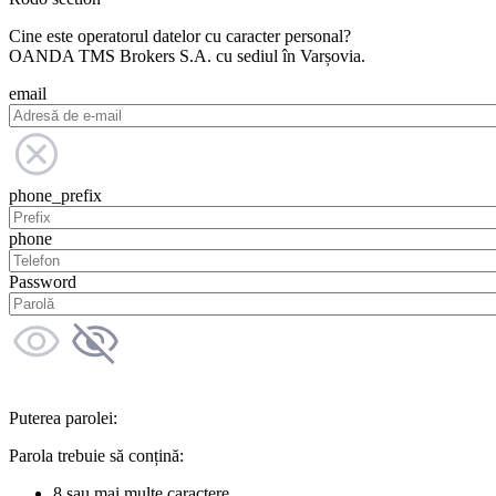
Cine este operatorul datelor cu caracter personal?
OANDA TMS Brokers S.A. cu sediul în Varșovia.
email
phone_prefix
phone
Password
Puterea parolei:
Parola trebuie să conțină:
8 sau mai multe caractere