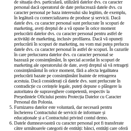
de situația dvs. particulară, utilizării datelor dvs. cu caracter
personal dacă operatorul de date prelucrează datele dvs. cu
caracter personal pe baza interesului său legitim, de exemplu,
în legătură cu comercializarea de produse și servicii. Dacă
datele dvs. cu caracter personal sunt prelucrate în scopuri de
marketing, aveți dreptul de a vă opune în orice moment
prelucrării datelor dvs. cu caracter personal pentru astfel de
activități de marketing, inclusiv profilarea. Dacă vă opuneți
prelucrării în scopuri de marketing, nu vom mai putea prelucra
datele dvs. cu caracter personal în astfel de scopuri. În cazurile
în care prelucrarea datelor dvs. cu caracter personal se
bazează pe consimțământ, în special acordat în scopuri de
marketing ale operatorului de date, aveți dreptul să vă retrageți
consimțământul în orice moment, fără a afecta legalitatea
prelucrării bazate pe consimțământ înainte de retragerea
acestuia. Dacă considerați că datele dvs. sunt prelucrate în
contradicție cu cerințele legale, puteți depune o plângere la
autoritatea de supraveghere competentă, respectiv la
Președintele Oficiului pentru Protecția Datelor cu Caracter
Personal din Polonia.
Furnizarea datelor este voluntară, dar necesară pentru
încheierea Contractului de servicii de informare și
educaționale și a Contractului privind contul demo.
Datele dumneavoastră cu caracter personal pot fi transferate
către următoarele categorii de entități: bănci, entități care oferă