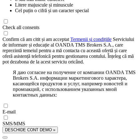
Litere majuscule și minuscule
Cel puțin o cifră și un caracter special
Check all consents
Confirm că am citit și am acceptat
Termenii și condițiile
Serviciului
de informare și educație al OANDA TMS Brokers S.A., care
reprezintă temeiul pentru a mă contacta cu această ofertă și care
oferă asistență telefonică pentru gestionarea contului. Înțeleg că mă
pot dezabona de la acest serviciu oricând.
Я даю согласие на получение от компании OANDA TMS
Brokers S.A. информации маркетингового характера,
касающейся продуктов и услуг, например новостей и
промоакций, с использованием указанных мной
контактных данных:
E-mail
SMS/MMS
DESCHIDE CONT DEMO »