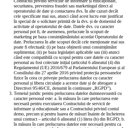
Contractul privind serviciile de informare și educaționale,
securitatea, prevenirea fraudei sau marketingul direct al
operatorului de date și contactarea dvs. în alte cazuri decât
cele specificate mai sus, atunci când acest lucru este justificat
în special de o solicitare primită de la dvs. și de domeniul de
activitate al operatorului de date. Datele dvs. cu caracter
personal pot fi, de asemenea, prelucrate în scopuri de
marketing pe baza consimțământului acordat Operatorului de
date. Prelucrarea în alte scopuri decât cele menționate mai sus
poate fi efectuată: (i) pe baza obținerii unui consimțământ
suplimentar, (ii) pe baza legislației aplicabile sau (iii) atunci
când este compatibilă cu scopul pentru care datele cu caracter
personal au fost colectate inițial (articolul 6 alineatul (4) din
Regulamentul (UE) 2016/679 al Parlamentului European și al
Consiliului din 27 aprilie 2016 privind protecția persoanelor
fizice în ceea ce privește prelucrarea datelor cu caracter
personal și libera circulație a acestor date și de abrogare a
Directivei 95/46/CE, denumit în continuare „RGPD”).
Temeiul juridic pentru prelucrarea datelor dumneavoastră cu
caracter personal este: a. în măsura în care prelucrarea este
necesară pentru executarea Contractului de servicii de
informare și educaționale sau a Contractului privind contul
demo, precum și pentru luarea de măsuri înainte de încheierea
unui contract – articolul 6 alineatul (1) litera (b) din RGPD; b.
în măsura în care prelucrarea datelor este necesară pentru ca