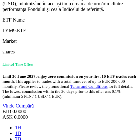
(USD), minimizând în același timp eroarea de urmărire dintre
performanța Fondului și cea a Indicelui de referință.
ETF Name
LYM9.ETF
Market
shares
Limited-Time Offer:
Until 30 June 2027, enjoy zero commission on your first 10 ETF trades each
month.
This applies to trades with a total turnover of up to EUR 200,000
monthly. Please review the promotional
Terms and Conditions
for full details.
The lowest commission within the 30 days prior to this offer was 0.1%
(minimum 5 PLN / 1 USD / 1 EUR).
Vinde
Cumpără
BID
0.0000
ASK
0.0000
1H
1D
7D