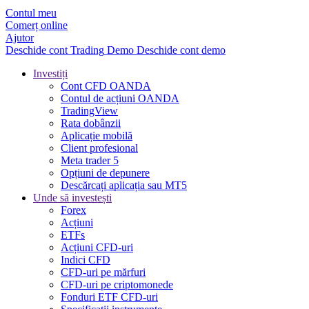
Contul meu
Comerț online
Ajutor
Deschide cont
Trading
Demo
Deschide cont demo
Investiți
Cont CFD OANDA
Contul de acțiuni OANDA
TradingView
Rata dobânzii
Aplicație mobilă
Client profesional
Meta trader 5
Opțiuni de depunere
Descărcați aplicația sau MT5
Unde să investești
Forex
Acțiuni
ETFs
Acțiuni CFD-uri
Indici CFD
CFD-uri pe mărfuri
CFD-uri pe criptomonede
Fonduri ETF CFD-uri