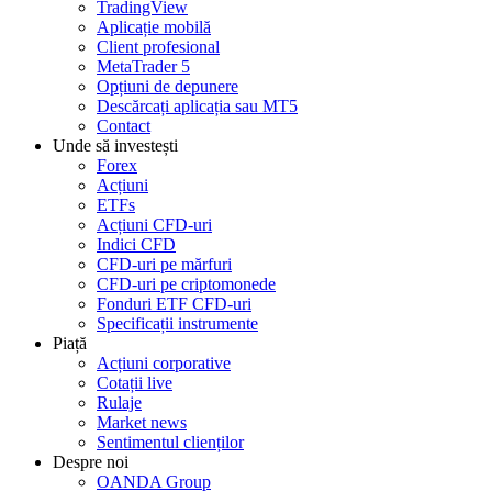
TradingView
Aplicație mobilă
Client profesional
MetaTrader 5
Opțiuni de depunere
Descărcați aplicația sau MT5
Contact
Unde să investești
Forex
Acțiuni
ETFs
Acțiuni CFD-uri
Indici CFD
CFD-uri pe mărfuri
CFD-uri pe criptomonede
Fonduri ETF CFD-uri
Specificații instrumente
Piață
Acțiuni corporative
Cotații live
Rulaje
Market news
Sentimentul clienților
Despre noi
OANDA Group