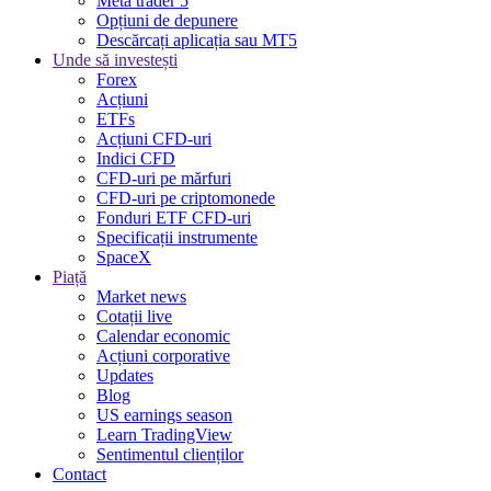
Meta trader 5
Opțiuni de depunere
Descărcați aplicația sau MT5
Unde să investești
Forex
Acțiuni
ETFs
Acțiuni CFD-uri
Indici CFD
CFD-uri pe mărfuri
CFD-uri pe criptomonede
Fonduri ETF CFD-uri
Specificații instrumente
SpaceX
Piață
Market news
Cotații live
Calendar economic
Acțiuni corporative
Updates
Blog
US earnings season
Learn TradingView
Sentimentul clienților
Contact