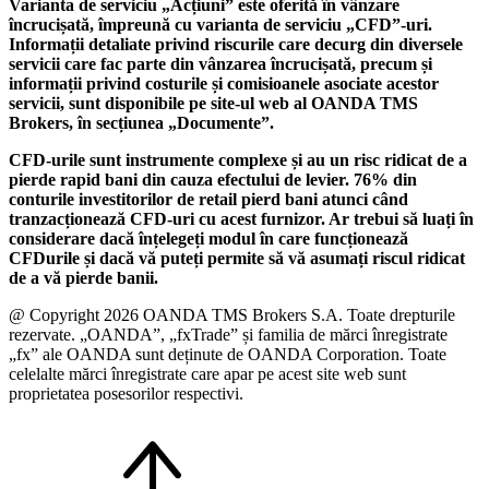
Varianta de serviciu „Acțiuni” este oferită în vânzare
încrucișată, împreună cu varianta de serviciu „CFD”-uri.
Informații detaliate privind riscurile care decurg din diversele
servicii care fac parte din vânzarea încrucișată, precum și
informații privind costurile și comisioanele asociate acestor
servicii, sunt disponibile pe site-ul web al OANDA TMS
Brokers, în secțiunea „Documente”.
CFD-urile sunt instrumente complexe și au un risc ridicat de a
pierde rapid bani din cauza efectului de levier. 76% din
conturile investitorilor de retail pierd bani atunci când
tranzacționează CFD-uri cu acest furnizor. Ar trebui să luați în
considerare dacă înțelegeți modul în care funcționează
CFDurile și dacă vă puteți permite să vă asumați riscul ridicat
de a vă pierde banii.
@ Copyright 2026 OANDA TMS Brokers S.A. Toate drepturile
rezervate. „OANDA”, „fxTrade” și familia de mărci înregistrate
„fx” ale OANDA sunt deținute de OANDA Corporation. Toate
celelalte mărci înregistrate care apar pe acest site web sunt
proprietatea posesorilor respectivi.