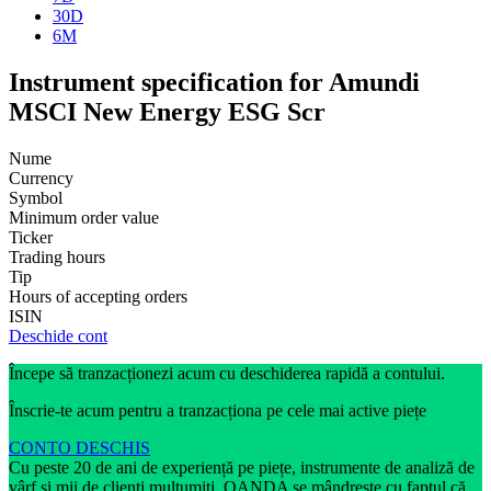
30D
6M
Instrument specification for Amundi
MSCI New Energy ESG Scr
Nume
Currency
Symbol
Minimum order value
Ticker
Trading hours
Tip
Hours of accepting orders
ISIN
Deschide cont
Începe să tranzacționezi acum cu deschiderea rapidă a contului.
Înscrie-te acum pentru a tranzacționa pe cele mai active piețe
CONTO DESCHIS
Cu peste 20 de ani de experiență pe piețe, instrumente de analiză de
vârf și mii de clienți mulțumiți, OANDA se mândrește cu faptul că