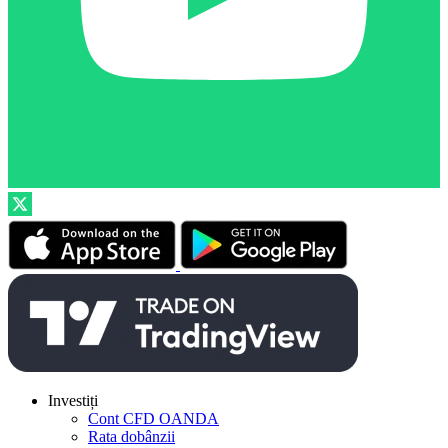
Investiți
Cont CFD OANDA
Rata dobânzii