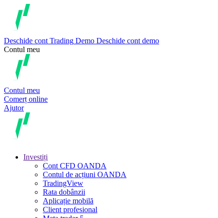
Deschide cont
Trading
Demo
Deschide cont demo
Contul meu
Contul meu
Comerț online
Ajutor
Investiți
Cont CFD OANDA
Contul de acțiuni OANDA
TradingView
Rata dobânzii
Aplicație mobilă
Client profesional