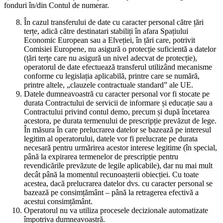
fonduri în/din Contul de numerar.
În cazul transferului de date cu caracter personal către țări
terțe, adică către destinatari stabiliți în afara Spațiului
Economic European sau a Elveției, în țări care, potrivit
Comisiei Europene, nu asigură o protecție suficientă a datelor
(țări terțe care nu asigură un nivel adecvat de protecție),
operatorul de date efectuează transferul utilizând mecanisme
conforme cu legislația aplicabilă, printre care se numără,
printre altele, „clauzele contractuale standard” ale UE.
Datele dumneavoastră cu caracter personal vor fi stocate pe
durata Contractului de servicii de informare și educație sau a
Contractului privind contul demo, precum și după încetarea
acestora, pe durata termenului de prescripție prevăzut de lege.
În măsura în care prelucrarea datelor se bazează pe interesul
legitim al operatorului, datele vor fi prelucrate pe durata
necesară pentru urmărirea acestor interese legitime (în special,
până la expirarea termenelor de prescripție pentru
revendicările prevăzute de legile aplicabile), dar nu mai mult
decât până la momentul recunoașterii obiecției. Cu toate
acestea, dacă prelucrarea datelor dvs. cu caracter personal se
bazează pe consimțământ – până la retragerea efectivă a
acestui consimțământ.
Operatorul nu va utiliza procesele decizionale automatizate
împotriva dumneavoastră.