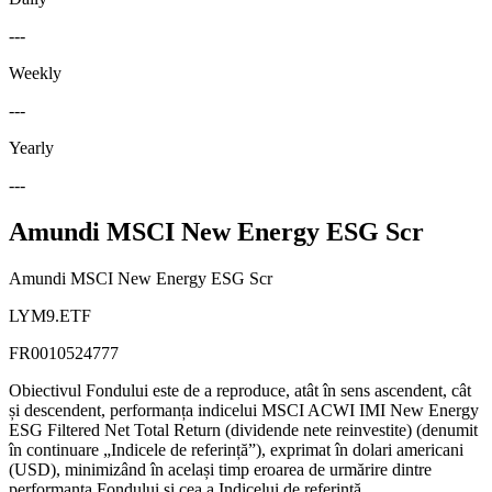
---
Weekly
---
Yearly
---
Amundi MSCI New Energy ESG Scr
Amundi MSCI New Energy ESG Scr
LYM9.ETF
FR0010524777
Obiectivul Fondului este de a reproduce, atât în sens ascendent, cât
și descendent, performanța indicelui MSCI ACWI IMI New Energy
ESG Filtered Net Total Return (dividende nete reinvestite) (denumit
în continuare „Indicele de referință”), exprimat în dolari americani
(USD), minimizând în același timp eroarea de urmărire dintre
performanța Fondului și cea a Indicelui de referință.