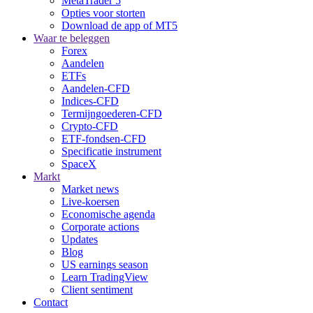
MetaTrader 5
Opties voor storten
Download de app of MT5
Waar te beleggen
Forex
Aandelen
ETFs
Aandelen-CFD
Indices-CFD
Termijngoederen-CFD
Crypto-CFD
ETF-fondsen-CFD
Specificatie instrument
SpaceX
Markt
Market news
Live-koersen
Economische agenda
Corporate actions
Updates
Blog
US earnings season
Learn TradingView
Client sentiment
Contact