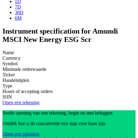
1D
7D
30D
6M
Instrument specification for Amundi
MSCI New Energy ESG Scr
Name
Currency
Symbol
Minimale orderwaarde
Ticker
Handelstijden
Type
Hours of accepting orders
ISIN
Open een rekening
Snelle opening van een rekening, begin nu met beleggen
Ontdek hoe u de concurrentie een stap voor kunt zijn
Open een rekening