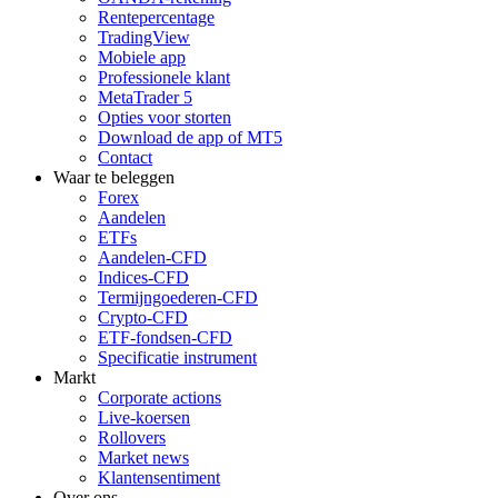
Rentepercentage
TradingView
Mobiele app
Professionele klant
MetaTrader 5
Opties voor storten
Download de app of MT5
Contact
Waar te beleggen
Forex
Aandelen
ETFs
Aandelen-CFD
Indices-CFD
Termijngoederen-CFD
Crypto-CFD
ETF-fondsen-CFD
Specificatie instrument
Markt
Corporate actions
Live-koersen
Rollovers
Market news
Klantensentiment
Over ons