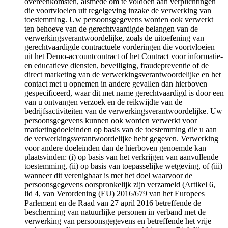
overeenkomsten, alsmede om te voldoen aan verplichtingen
die voortvloeien uit regelgeving inzake de verwerking van
toestemming. Uw persoonsgegevens worden ook verwerkt
ten behoeve van de gerechtvaardigde belangen van de
verwerkingsverantwoordelijke, zoals de uitoefening van
gerechtvaardigde contractuele vorderingen die voortvloeien
uit het Demo-accountcontract of het Contract voor informatie-
en educatieve diensten, beveiliging, fraudepreventie of de
direct marketing van de verwerkingsverantwoordelijke en het
contact met u opnemen in andere gevallen dan hierboven
gespecificeerd, waar dit met name gerechtvaardigd is door een
van u ontvangen verzoek en de reikwijdte van de
bedrijfsactiviteiten van de verwerkingsverantwoordelijke. Uw
persoonsgegevens kunnen ook worden verwerkt voor
marketingdoeleinden op basis van de toestemming die u aan
de verwerkingsverantwoordelijke hebt gegeven. Verwerking
voor andere doeleinden dan de hierboven genoemde kan
plaatsvinden: (i) op basis van het verkrijgen van aanvullende
toestemming, (ii) op basis van toepasselijke wetgeving, of (iii)
wanneer dit verenigbaar is met het doel waarvoor de
persoonsgegevens oorspronkelijk zijn verzameld (Artikel 6,
lid 4, van Verordening (EU) 2016/679 van het Europees
Parlement en de Raad van 27 april 2016 betreffende de
bescherming van natuurlijke personen in verband met de
verwerking van persoonsgegevens en betreffende het vrije