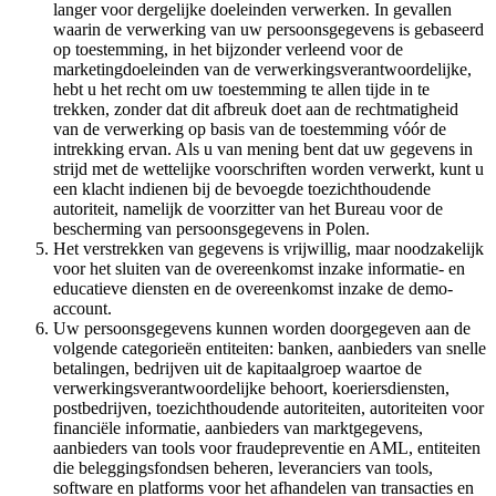
langer voor dergelijke doeleinden verwerken. In gevallen
waarin de verwerking van uw persoonsgegevens is gebaseerd
op toestemming, in het bijzonder verleend voor de
marketingdoeleinden van de verwerkingsverantwoordelijke,
hebt u het recht om uw toestemming te allen tijde in te
trekken, zonder dat dit afbreuk doet aan de rechtmatigheid
van de verwerking op basis van de toestemming vóór de
intrekking ervan. Als u van mening bent dat uw gegevens in
strijd met de wettelijke voorschriften worden verwerkt, kunt u
een klacht indienen bij de bevoegde toezichthoudende
autoriteit, namelijk de voorzitter van het Bureau voor de
bescherming van persoonsgegevens in Polen.
Het verstrekken van gegevens is vrijwillig, maar noodzakelijk
voor het sluiten van de overeenkomst inzake informatie- en
educatieve diensten en de overeenkomst inzake de demo-
account.
Uw persoonsgegevens kunnen worden doorgegeven aan de
volgende categorieën entiteiten: banken, aanbieders van snelle
betalingen, bedrijven uit de kapitaalgroep waartoe de
verwerkingsverantwoordelijke behoort, koeriersdiensten,
postbedrijven, toezichthoudende autoriteiten, autoriteiten voor
financiële informatie, aanbieders van marktgegevens,
aanbieders van tools voor fraudepreventie en AML, entiteiten
die beleggingsfondsen beheren, leveranciers van tools,
software en platforms voor het afhandelen van transacties en