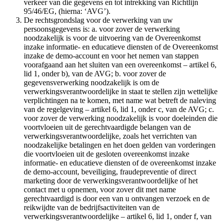
verkeer van die gegevens en tot intrekking van Richtlijn
95/46/EG, (hierna: ‘AVG’).
De rechtsgrondslag voor de verwerking van uw
persoonsgegevens is: a. voor zover de verwerking
noodzakelijk is voor de uitvoering van de Overeenkomst
inzake informatie- en educatieve diensten of de Overeenkomst
inzake de demo-account en voor het nemen van stappen
voorafgaand aan het sluiten van een overeenkomst – artikel 6,
lid 1, onder b), van de AVG; b. voor zover de
gegevensverwerking noodzakelijk is om de
verwerkingsverantwoordelijke in staat te stellen zijn wettelijke
verplichtingen na te komen, met name wat betreft de naleving
van de regelgeving – artikel 6, lid 1, onder c, van de AVG; c.
voor zover de verwerking noodzakelijk is voor doeleinden die
voortvloeien uit de gerechtvaardigde belangen van de
verwerkingsverantwoordelijke, zoals het verrichten van
noodzakelijke betalingen en het doen gelden van vorderingen
die voortvloeien uit de gesloten overeenkomst inzake
informatie- en educatieve diensten of de overeenkomst inzake
de demo-account, beveiliging, fraudepreventie of direct
marketing door de verwerkingsverantwoordelijke of het
contact met u opnemen, voor zover dit met name
gerechtvaardigd is door een van u ontvangen verzoek en de
reikwijdte van de bedrijfsactiviteiten van de
verwerkingsverantwoordelijke – artikel 6, lid 1, onder f, van