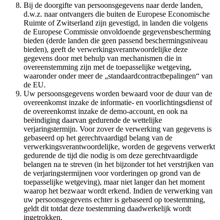
Bij de doorgifte van persoonsgegevens naar derde landen,
d.w.z. naar ontvangers die buiten de Europese Economische
Ruimte of Zwitserland zijn gevestigd, in landen die volgens
de Europese Commissie onvoldoende gegevensbescherming
bieden (derde landen die geen passend beschermingsniveau
bieden), geeft de verwerkingsverantwoordelijke deze
gegevens door met behulp van mechanismen die in
overeenstemming zijn met de toepasselijke wetgeving,
waaronder onder meer de „standaardcontractbepalingen“ van
de EU.
Uw persoonsgegevens worden bewaard voor de duur van de
overeenkomst inzake de informatie- en voorlichtingsdienst of
de overeenkomst inzake de demo-account, en ook na
beëindiging daarvan gedurende de wettelijke
verjaringstermijn. Voor zover de verwerking van gegevens is
gebaseerd op het gerechtvaardigd belang van de
verwerkingsverantwoordelijke, worden de gegevens verwerkt
gedurende de tijd die nodig is om deze gerechtvaardigde
belangen na te streven (in het bijzonder tot het verstrijken van
de verjaringstermijnen voor vorderingen op grond van de
toepasselijke wetgeving), maar niet langer dan het moment
waarop het bezwaar wordt erkend. Indien de verwerking van
uw persoonsgegevens echter is gebaseerd op toestemming,
geldt dit totdat deze toestemming daadwerkelijk wordt
ingetrokken.