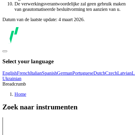
De verwerkingsverantwoordelijke zal geen gebruik maken
van geautomatiseerde besluitvorming ten aanzien van u.
Datum van de laatste update: 4 maart 2026.
Select your language
English
French
Italian
Spanish
German
Portuguese
Dutch
Czech
Latvian
L
Ukrainian
Breadcrumb
Home
Zoek naar instrumenten