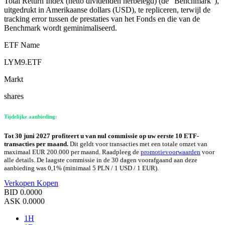
Total Return Index (netto dividenden herbelegd) (de "Benchmark"),
uitgedrukt in Amerikaanse dollars (USD), te repliceren, terwijl de
tracking error tussen de prestaties van het Fonds en die van de
Benchmark wordt geminimaliseerd.
ETF Name
LYM9.ETF
Markt
shares
Tijdelijke aanbieding:
Tot 30 juni 2027 profiteert u van nul commissie op uw eerste 10 ETF-
transacties per maand.
Dit geldt voor transacties met een totale omzet van
maximaal EUR 200.000 per maand. Raadpleeg de
promotievoorwaarden
voor
alle details. De laagste commissie in de 30 dagen voorafgaand aan deze
aanbieding was 0,1% (minimaal 5 PLN / 1 USD / 1 EUR).
Verkopen
Kopen
BID
0.0000
ASK
0.0000
1H