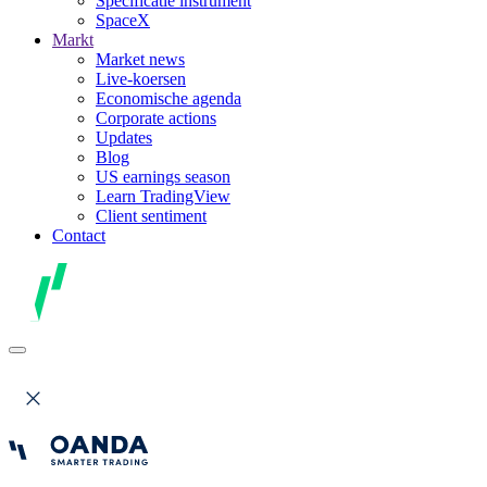
Specificatie instrument
SpaceX
Markt
Market news
Live-koersen
Economische agenda
Corporate actions
Updates
Blog
US earnings season
Learn TradingView
Client sentiment
Contact