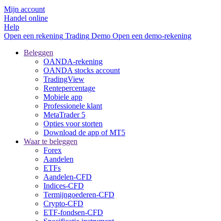
Mijn account
Handel online
Help
Open een rekening
Trading
Demo
Open een demo-rekening
Beleggen
OANDA-rekening
OANDA stocks account
TradingView
Rentepercentage
Mobiele app
Professionele klant
MetaTrader 5
Opties voor storten
Download de app of MT5
Waar te beleggen
Forex
Aandelen
ETFs
Aandelen-CFD
Indices-CFD
Termijngoederen-CFD
Crypto-CFD
ETF-fondsen-CFD