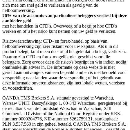
zich mee om snel geld te verliezen als gevolg van de
hefboomwerking.
76% van de accounts van particuliere beleggers verliest bij deze
aanbieder geld
met het handelen in CFD's. Overweeg of u begrijpt hoe CFD's
werken en of u het risico kunt nemen om uw geld te verliezen.
Risicowaarschuwing: CFD- en forex-handel op basis van
hefboomwerking zijn zeer riskant voor uw kapitaal. Als u in dit
product belegt, kunt u een deel of al het geld dat u belegt, verliezen.
Daarom zijn CFD en forex mogelijk niet geschikt voor alle
beleggers. Zorg ervoor dat u de risico's begrijpt en win indien nodig
onafhankelijk advies in. De informatie op deze website is niet
gericht aan ontvangers van een bepaald land en is niet bedoeld voor
verspreiding naar landen waar de verspreiding of het gebruik van
deze informatie onverenigbaar zou zijn met lokale wetten, vereisten
en voorschriften.
OANDA TMS Brokers S.A. statutair gevestigd te Warschau,
Warsaw UNIT, Daszyńskiego 1, 00-843 Warschau, geregistreerd bij
de rechtbank van de hoofdstad Warschau in Warschau, XIII
Commercial Division of the National Court Register onder KRS-
nummer 0000204776, NIP-nummer 5262759131, startkapitaal:
PLN 3.537.560 in zijn geheel betaald. OANDA TMS Brokers S.A.
staat onder toezicht van de Poolse Autoriteit Financieel Toezicht op