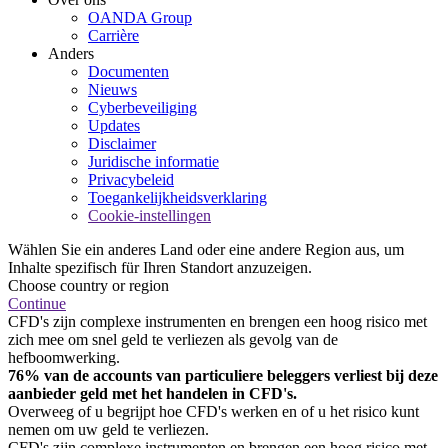
OANDA Group
Carrière
Anders
Documenten
Nieuws
Cyberbeveiliging
Updates
Disclaimer
Juridische informatie
Privacybeleid
Toegankelijkheidsverklaring
Cookie-instellingen
Wählen Sie ein anderes Land oder eine andere Region aus, um
Inhalte spezifisch für Ihren Standort anzuzeigen.
Choose country or region
Continue
CFD's zijn complexe instrumenten en brengen een hoog risico met
zich mee om snel geld te verliezen als gevolg van de
hefboomwerking.
76% van de accounts van particuliere beleggers verliest bij deze
aanbieder geld met het handelen in CFD's.
Overweeg of u begrijpt hoe CFD's werken en of u het risico kunt
nemen om uw geld te verliezen.
CFD's zijn complexe instrumenten en brengen een hoog risico met