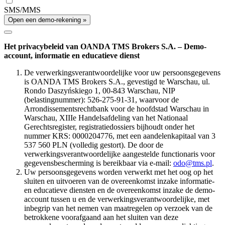
SMS/MMS
Open een demo-rekening »
Het privacybeleid van OANDA TMS Brokers S.A. – Demo-
account, informatie en educatieve dienst
De verwerkingsverantwoordelijke voor uw persoonsgegevens
is OANDA TMS Brokers S.A., gevestigd te Warschau, ul.
Rondo Daszyńskiego 1, 00-843 Warschau, NIP
(belastingnummer): 526-275-91-31, waarvoor de
Arrondissementsrechtbank voor de hoofdstad Warschau in
Warschau, XIIIe Handelsafdeling van het Nationaal
Gerechtsregister, registratiedossiers bijhoudt onder het
nummer KRS: 0000204776, met een aandelenkapitaal van 3
537 560 PLN (volledig gestort). De door de
verwerkingsverantwoordelijke aangestelde functionaris voor
gegevensbescherming is bereikbaar via e-mail:
odo@tms.pl
.
Uw persoonsgegevens worden verwerkt met het oog op het
sluiten en uitvoeren van de overeenkomst inzake informatie-
en educatieve diensten en de overeenkomst inzake de demo-
account tussen u en de verwerkingsverantwoordelijke, met
inbegrip van het nemen van maatregelen op verzoek van de
betrokkene voorafgaand aan het sluiten van deze