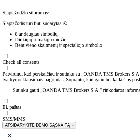
Slaptažodžio stiprumas:
Slaptažodis turi būti sudarytas iš:
8 ar daugiau simbolių
Didžiųjų ir mažųjų raidžių
Bent vieno skaitmenų ir specialiojo simbolio
Check all consents
Patvirtinu, kad perskaičiau ir sutinku su „OANDA TMS Brokers S.A
tvarkymo klausimais pagrindas. Suprantu, kad galiu bet kada šios pasl
Sutinku gauti „OANDA TMS Brokers S.A.” rinkodaros informaciją 
El. paštas
SMS/MMS
ATSIDARYKITE DEMO SĄSKAITĄ »