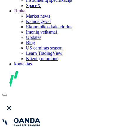
Instrumentų specifikacija
SpaceX
Rinka
Market news
Kainos gyvai
Ekonomikos kalendorius
Įmonių veiksmai
Updates
Blog
US earnings season
Learn TradingView
Klientų nuomonė
kontaktas