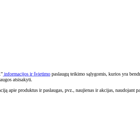
.”
informacijos ir švietimo
paslaugų teikimo sąlygomis, kurios yra bendr
augos atsisakyti.
apie produktus ir paslaugas, pvz., naujienas ir akcijas, naudojant pa