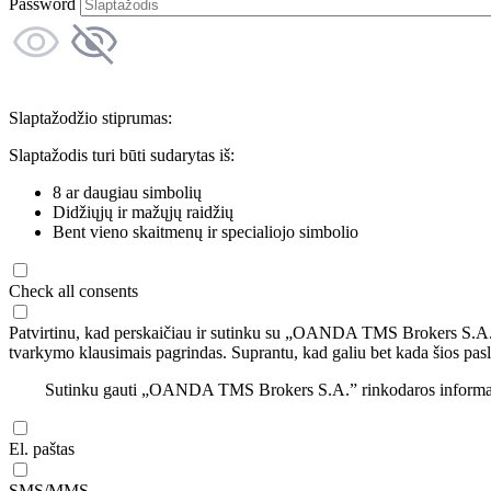
Password
Slaptažodžio stiprumas:
Slaptažodis turi būti sudarytas iš:
8 ar daugiau simbolių
Didžiųjų ir mažųjų raidžių
Bent vieno skaitmenų ir specialiojo simbolio
Check all consents
Patvirtinu, kad perskaičiau ir sutinku su „OANDA TMS Brokers S.A
tvarkymo klausimais pagrindas. Suprantu, kad galiu bet kada šios pasl
Sutinku gauti „OANDA TMS Brokers S.A.” rinkodaros informaciją 
El. paštas
SMS/MMS