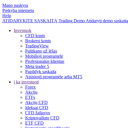
Mano paskyra
Prekyba internetu
Help
ATIDARYKITE SĄSKAITĄ
Trading
Demo
Atidaryti demo sąskaitą
Investuok
CFD konts
Brokeru konts
TradingView
Palūkanų už lėšas
Mobilioji programėlė
Profesionalus klientas
Meta trader 5
Papildyk sąskaitą
Atsisiųsti programėlę arba MT5
į ką investuoti
Forex
Akcijų
ETFs
Akcijų CFD
Ideksai CFD
CFD žaliavos
Kriptovaliutų CFD
ETF CFD