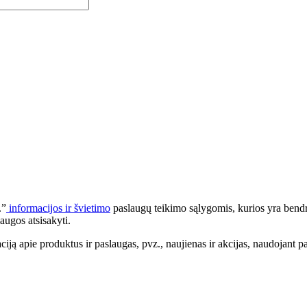
.”
informacijos ir švietimo
paslaugų teikimo sąlygomis, kurios yra bendr
augos atsisakyti.
apie produktus ir paslaugas, pvz., naujienas ir akcijas, naudojant pa