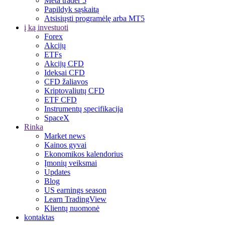
Meta trader 5
Papildyk sąskaitą
Atsisiųsti programėlę arba MT5
į ką investuoti
Forex
Akcijų
ETFs
Akcijų CFD
Ideksai CFD
CFD žaliavos
Kriptovaliutų CFD
ETF CFD
Instrumentų specifikacija
SpaceX
Rinka
Market news
Kainos gyvai
Ekonomikos kalendorius
Įmonių veiksmai
Updates
Blog
US earnings season
Learn TradingView
Klientų nuomonė
kontaktas