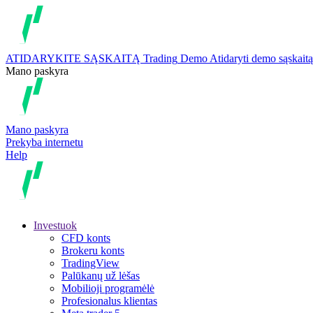
ATIDARYKITE SĄSKAITĄ
Trading
Demo
Atidaryti demo sąskaitą
Mano paskyra
Mano paskyra
Prekyba internetu
Help
Investuok
CFD konts
Brokeru konts
TradingView
Palūkanų už lėšas
Mobilioji programėlė
Profesionalus klientas