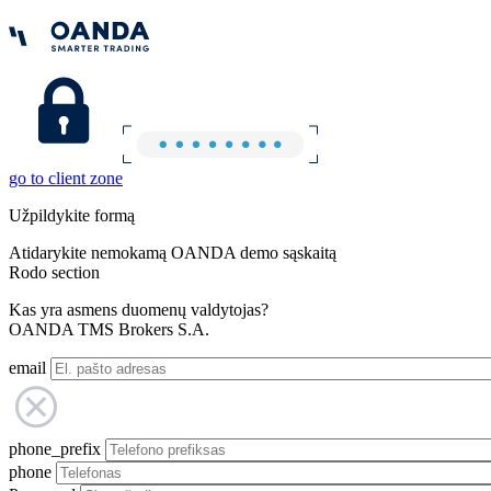
go to client zone
Užpildykite formą
Atidarykite nemokamą OANDA demo sąskaitą
Rodo section
Kas yra asmens duomenų valdytojas?
OANDA TMS Brokers S.A.
email
phone_prefix
phone