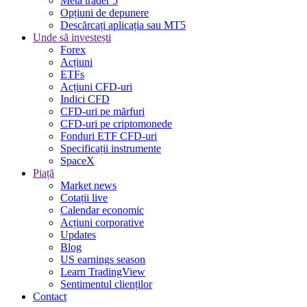
Meta trader 5
Opțiuni de depunere
Descărcați aplicația sau MT5
Unde să investești
Forex
Acțiuni
ETFs
Acțiuni CFD-uri
Indici CFD
CFD-uri pe mărfuri
CFD-uri pe criptomonede
Fonduri ETF CFD-uri
Specificații instrumente
SpaceX
Piață
Market news
Cotații live
Calendar economic
Acțiuni corporative
Updates
Blog
US earnings season
Learn TradingView
Sentimentul clienților
Contact