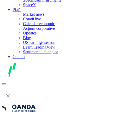
Specificații instrumente
SpaceX
Piață
Market news
Cotații live
Calendar economic
Acțiuni corporative
Updates
Blog
US earnings season
Learn TradingView
Sentimentul clienților
Contact