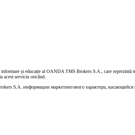
 informare și educație al OANDA TMS Brokers S.A., care reprezintă teme
a acest serviciu oricând.
kers S.A. информации маркетингового характера, касающейся п