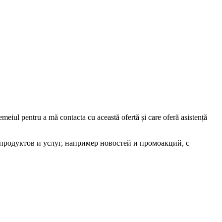
iul pentru a mă contacta cu această ofertă și care oferă asistență
родуктов и услуг, например новостей и промоакций, с