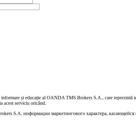
 informare și educație al OANDA TMS Brokers S.A., care reprezintă teme
a acest serviciu oricând.
kers S.A. информации маркетингового характера, касающейся п