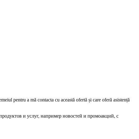
iul pentru a mă contacta cu această ofertă și care oferă asistență
родуктов и услуг, например новостей и промоакций, с