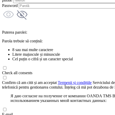
phone
Password
Puterea parolei:
Parola trebuie să conțină:
8 sau mai multe caractere
Litere majuscule și minuscule
Cel puțin o cifră și un caracter special
Check all consents
Confirm că am citit și am acceptat
Termenii și condițiile
Serviciului de
telefonică pentru gestionarea contului. Înțeleg că mă pot dezabona de l
Я даю согласие на получение от компании OANDA TMS Bro
использованием указанных мной контактных данных:
E-mail