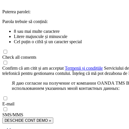
Puterea parolei:
Parola trebuie să conțină:
8 sau mai multe caractere
Litere majuscule și minuscule
Cel puțin o cifră și un caracter special
Check all consents
Confirm că am citit și am acceptat
Termenii și condițiile
Serviciului de
telefonică pentru gestionarea contului. Înțeleg că mă pot dezabona de l
Я даю согласие на получение от компании OANDA TMS Bro
использованием указанных мной контактных данных:
E-mail
SMS/MMS
DESCHIDE CONT DEMO »