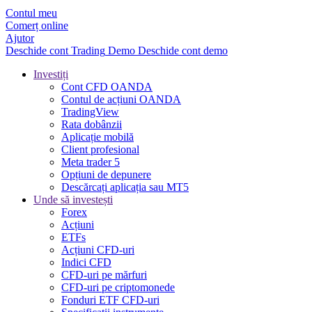
Contul meu
Comerț online
Ajutor
Deschide cont
Trading
Demo
Deschide cont demo
Investiți
Cont CFD OANDA
Contul de acțiuni OANDA
TradingView
Rata dobânzii
Aplicație mobilă
Client profesional
Meta trader 5
Opțiuni de depunere
Descărcați aplicația sau MT5
Unde să investești
Forex
Acțiuni
ETFs
Acțiuni CFD-uri
Indici CFD
CFD-uri pe mărfuri
CFD-uri pe criptomonede
Fonduri ETF CFD-uri