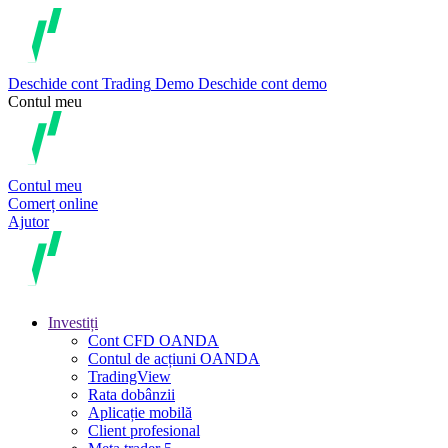
Deschide cont
Trading
Demo
Deschide cont demo
Contul meu
Contul meu
Comerț online
Ajutor
Investiți
Cont CFD OANDA
Contul de acțiuni OANDA
TradingView
Rata dobânzii
Aplicație mobilă
Client profesional