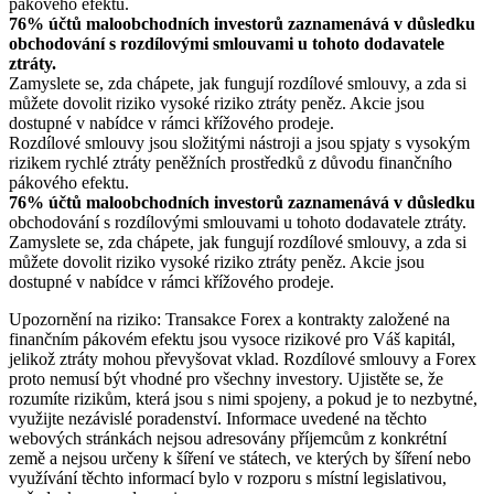
pákového efektu.
76% účtů maloobchodních investorů zaznamenává v důsledku
obchodování s rozdílovými smlouvami u tohoto dodavatele
ztráty.
Zamyslete se, zda chápete, jak fungují rozdílové smlouvy, a zda si
můžete dovolit riziko vysoké riziko ztráty peněz. Akcie jsou
dostupné v nabídce v rámci křížového prodeje.
Rozdílové smlouvy jsou složitými nástroji a jsou spjaty s vysokým
rizikem rychlé ztráty peněžních prostředků z důvodu finančního
pákového efektu.
76% účtů maloobchodních investorů zaznamenává v důsledku
obchodování s rozdílovými smlouvami u tohoto dodavatele ztráty.
Zamyslete se, zda chápete, jak fungují rozdílové smlouvy, a zda si
můžete dovolit riziko vysoké riziko ztráty peněz. Akcie jsou
dostupné v nabídce v rámci křížového prodeje.
Upozornění na riziko: Transakce Forex a kontrakty založené na
finančním pákovém efektu jsou vysoce rizikové pro Váš kapitál,
jelikož ztráty mohou převyšovat vklad. Rozdílové smlouvy a Forex
proto nemusí být vhodné pro všechny investory. Ujistěte se, že
rozumíte rizikům, která jsou s nimi spojeny, a pokud je to nezbytné,
využijte nezávislé poradenství. Informace uvedené na těchto
webových stránkách nejsou adresovány příjemcům z konkrétní
země a nejsou určeny k šíření ve státech, ve kterých by šíření nebo
využívání těchto informací bylo v rozporu s místní legislativou,