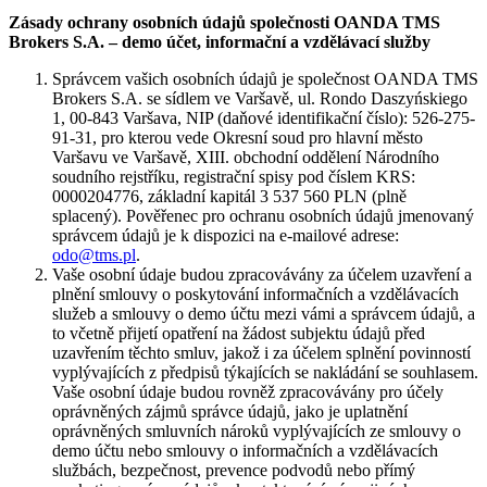
Zásady ochrany osobních údajů společnosti OANDA TMS
Brokers S.A. – demo účet, informační a vzdělávací služby
Správcem vašich osobních údajů je společnost OANDA TMS
Brokers S.A. se sídlem ve Varšavě, ul. Rondo Daszyńskiego
1, 00-843 Varšava, NIP (daňové identifikační číslo): 526-275-
91-31, pro kterou vede Okresní soud pro hlavní město
Varšavu ve Varšavě, XIII. obchodní oddělení Národního
soudního rejstříku, registrační spisy pod číslem KRS:
0000204776, základní kapitál 3 537 560 PLN (plně
splacený). Pověřenec pro ochranu osobních údajů jmenovaný
správcem údajů je k dispozici na e-mailové adrese:
odo@tms.pl
.
Vaše osobní údaje budou zpracovávány za účelem uzavření a
plnění smlouvy o poskytování informačních a vzdělávacích
služeb a smlouvy o demo účtu mezi vámi a správcem údajů, a
to včetně přijetí opatření na žádost subjektu údajů před
uzavřením těchto smluv, jakož i za účelem splnění povinností
vyplývajících z předpisů týkajících se nakládání se souhlasem.
Vaše osobní údaje budou rovněž zpracovávány pro účely
oprávněných zájmů správce údajů, jako je uplatnění
oprávněných smluvních nároků vyplývajících ze smlouvy o
demo účtu nebo smlouvy o informačních a vzdělávacích
službách, bezpečnost, prevence podvodů nebo přímý