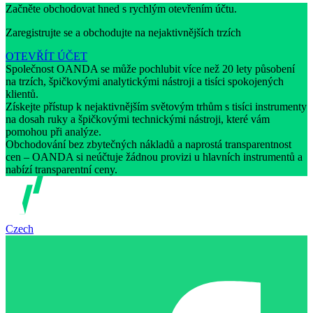
Začněte obchodovat hned s rychlým otevřením účtu.
Zaregistrujte se a obchodujte na nejaktivnějších trzích
OTEVŘÍT ÚČET
Společnost OANDA se může pochlubit více než 20 lety působení
na trzích, špičkovými analytickými nástroji a tisíci spokojených
klientů.
Získejte přístup k nejaktivnějším světovým trhům s tisíci instrumenty
na dosah ruky a špičkovými technickými nástroji, které vám
pomohou při analýze.
Obchodování bez zbytečných nákladů a naprostá transparentnost
cen – OANDA si neúčtuje žádnou provizi u hlavních instrumentů a
nabízí transparentní ceny.
Czech