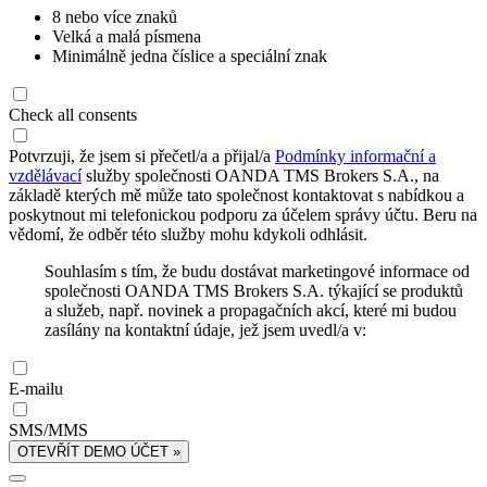
8 nebo více znaků
Velká a malá písmena
Minimálně jedna číslice a speciální znak
Check all consents
Potvrzuji, že jsem si přečetl/a a přijal/a
Podmínky informační a
vzdělávací
služby společnosti OANDA TMS Brokers S.A., na
základě kterých mě může tato společnost kontaktovat s nabídkou a
poskytnout mi telefonickou podporu za účelem správy účtu. Beru na
vědomí, že odběr této služby mohu kdykoli odhlásit.
Souhlasím s tím, že budu dostávat marketingové informace od
společnosti OANDA TMS Brokers S.A. týkající se produktů
a služeb, např. novinek a propagačních akcí, které mi budou
zasílány na kontaktní údaje, jež jsem uvedl/a v:
E-mailu
SMS/MMS
OTEVŘÍT DEMO ÚČET »