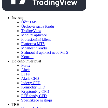
Investujte
Účet TMS
Úroková sazba fondů
TradingView
Mobilní aplikace
Profesionální klient
Platforma MT5
Možnosti vkladu
Stáhnout si aplikaci nebo MT5
Kontakt
Do čeho investovat
Forex
Akcie
ETFs
Akcie CFD
Indexy CFD
Komodity CFD
Kryptoměny CFD
ETF fondy CFD
Specifikace nástrojů
TRH