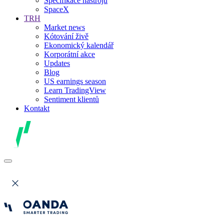
Specifikace nástrojů
SpaceX
TRH
Market news
Kótování živě
Ekonomický kalendář
Korporátní akce
Updates
Blog
US earnings season
Learn TradingView
Sentiment klientů
Kontakt