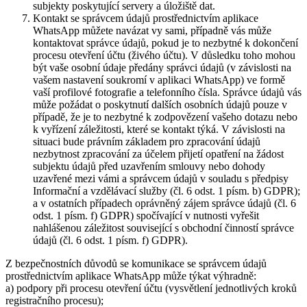
subjekty poskytující servery a úložiště dat.
Kontakt se správcem údajů prostřednictvím aplikace
WhatsApp můžete navázat vy sami, případně vás může
kontaktovat správce údajů, pokud je to nezbytné k dokončení
procesu otevření účtu (živého účtu). V důsledku toho mohou
být vaše osobní údaje předány správci údajů (v závislosti na
vašem nastavení soukromí v aplikaci WhatsApp) ve formě
vaší profilové fotografie a telefonního čísla. Správce údajů vás
může požádat o poskytnutí dalších osobních údajů pouze v
případě, že je to nezbytné k zodpovězení vašeho dotazu nebo
k vyřízení záležitosti, které se kontakt týká. V závislosti na
situaci bude právním základem pro zpracování údajů
nezbytnost zpracování za účelem přijetí opatření na žádost
subjektu údajů před uzavřením smlouvy nebo dohody
uzavřené mezi vámi a správcem údajů v souladu s předpisy
Informační a vzdělávací služby (čl. 6 odst. 1 písm. b) GDPR);
a v ostatních případech oprávněný zájem správce údajů (čl. 6
odst. 1 písm. f) GDPR) spočívající v nutnosti vyřešit
nahlášenou záležitost související s obchodní činností správce
údajů (čl. 6 odst. 1 písm. f) GDPR).
Z bezpečnostních důvodů se komunikace se správcem údajů
prostřednictvím aplikace WhatsApp může týkat výhradně:
a) podpory při procesu otevření účtu (vysvětlení jednotlivých kroků
registračního procesu);