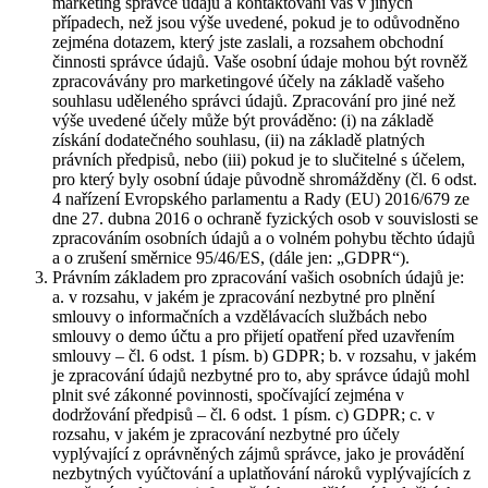
marketing správce údajů a kontaktování vás v jiných
případech, než jsou výše uvedené, pokud je to odůvodněno
zejména dotazem, který jste zaslali, a rozsahem obchodní
činnosti správce údajů. Vaše osobní údaje mohou být rovněž
zpracovávány pro marketingové účely na základě vašeho
souhlasu uděleného správci údajů. Zpracování pro jiné než
výše uvedené účely může být prováděno: (i) na základě
získání dodatečného souhlasu, (ii) na základě platných
právních předpisů, nebo (iii) pokud je to slučitelné s účelem,
pro který byly osobní údaje původně shromážděny (čl. 6 odst.
4 nařízení Evropského parlamentu a Rady (EU) 2016/679 ze
dne 27. dubna 2016 o ochraně fyzických osob v souvislosti se
zpracováním osobních údajů a o volném pohybu těchto údajů
a o zrušení směrnice 95/46/ES, (dále jen: „GDPR“).
Právním základem pro zpracování vašich osobních údajů je:
a. v rozsahu, v jakém je zpracování nezbytné pro plnění
smlouvy o informačních a vzdělávacích službách nebo
smlouvy o demo účtu a pro přijetí opatření před uzavřením
smlouvy – čl. 6 odst. 1 písm. b) GDPR; b. v rozsahu, v jakém
je zpracování údajů nezbytné pro to, aby správce údajů mohl
plnit své zákonné povinnosti, spočívající zejména v
dodržování předpisů – čl. 6 odst. 1 písm. c) GDPR; c. v
rozsahu, v jakém je zpracování nezbytné pro účely
vyplývající z oprávněných zájmů správce, jako je provádění
nezbytných vyúčtování a uplatňování nároků vyplývajících z