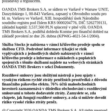
požadavky a regulacemi.
OANDA TMS Brokers S.A. se sídlem ve Varšavě v Warsaw UNIT,
Daszyńskiego 1, 00-843 Varšava, zapsaný u Obvodního soudu pro
hl. m. Varšavu ve Varšavě, XIII. hospodářský úsek Národního
soudního registru pod číslem KRS 0000204776, DIČ 5262759131,
základní kapitál: 3,537,560 PLN splacený v plné výši. OANDA
TMS Brokers S.A. podléhá dohledu Komise pro finanční dohled na
základě povolení ze dne 26. dubna (KPWiG-4021-54-1/2004).
Služba Stocks je nabízena v rámci křížového prodeje spolu se
službou CFD. Podrobné informace týkající se rizik
vyplývajících z jednotlivých služeb nabízených v rámci
křížového prodeje a informace o nákladech a poplatcích
spojených s těmito službami najdete na webových stránkách
OANDA TMS Brokers v sekci Dokumenty.
Rozdílové smlouvy jsou složitými nástroji a jsou spjaty s
vysokým rizikem rychlé ztráty peněžních prostředků z důvodu
finančního pákového efektu. 76% účtů maloobchodních
investorů zaznamenává v důsledku obchodování s rozdílovými
smlouvami u tohoto dodavatele ztráty. Zamyslete se, zda
chápete, jak fungují rozdílové smlouvy, a zda si můžete dovolit
riziko vysoké riziko ztráty peněz.
@ Copyright 2026 OANDA TMS Brokers S.A. All rights reserved.