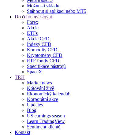
Meta trader 5
Možnosti vkladu
Stáhnout si aplikaci nebo MT5
Do čeho investovat
Forex
Akcie
ETFs
Akcie CFD
Indexy CFD
Komodity CFD
Kryptoměny CFD
ETF fondy CFD
Specifikace nástrojů
SpaceX
TRH
Market news
Kótování živě
Ekonomický kalendář
Korporátní akce
Updates
Blog
US earnings season
Learn TradingView
Sentiment klientů
Kontakt