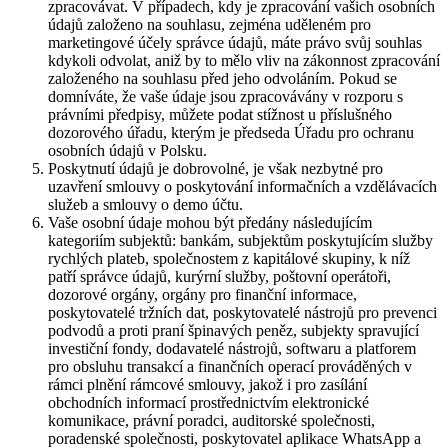
zpracovávat. V případech, kdy je zpracování vašich osobních
údajů založeno na souhlasu, zejména uděleném pro
marketingové účely správce údajů, máte právo svůj souhlas
kdykoli odvolat, aniž by to mělo vliv na zákonnost zpracování
založeného na souhlasu před jeho odvoláním. Pokud se
domníváte, že vaše údaje jsou zpracovávány v rozporu s
právními předpisy, můžete podat stížnost u příslušného
dozorového úřadu, kterým je předseda Úřadu pro ochranu
osobních údajů v Polsku.
Poskytnutí údajů je dobrovolné, je však nezbytné pro
uzavření smlouvy o poskytování informačních a vzdělávacích
služeb a smlouvy o demo účtu.
Vaše osobní údaje mohou být předány následujícím
kategoriím subjektů: bankám, subjektům poskytujícím služby
rychlých plateb, společnostem z kapitálové skupiny, k níž
patří správce údajů, kurýrní služby, poštovní operátoři,
dozorové orgány, orgány pro finanční informace,
poskytovatelé tržních dat, poskytovatelé nástrojů pro prevenci
podvodů a proti praní špinavých peněz, subjekty spravující
investiční fondy, dodavatelé nástrojů, softwaru a platforem
pro obsluhu transakcí a finančních operací prováděných v
rámci plnění rámcové smlouvy, jakož i pro zasílání
obchodních informací prostřednictvím elektronické
komunikace, právní poradci, auditorské společnosti,
poradenské společnosti, poskytovatel aplikace WhatsApp a