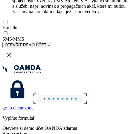
společnosti OANDA TMS Brokers S.A. týkající se produktů
a služeb, např. novinek a propagačních akcí, které mi budou
zasílány na kontaktní údaje, jež jsem uvedl/a v:
E-mailu
SMS/MMS
OTEVŘÍT DEMO ÚČET »
go to client zone
Vyplňte formulář
Otevřete si demo účet OANDA zdarma
Rodo section