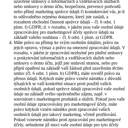
uzavřené smlouvy o informačních a vzdělávacích službách
nebo smlouvy o demo účtu, bezpečnost, prevence podvodů
nebo přímý marketing správce údajů či kontaktování vás, je-li
to odůvodněno zejména dotazem, který jste zaslali, a
rozsahem obchodní činnosti správce údajů – čl. 6 odst. 1
písm. f) GDPR; d. v rozsahu, v jakém jsou vaše osobní údaje
zpracovávány pro marketingové účely správce údajů na
základě vašeho souhlasu – čl. 6 odst. 1 písm. a) GDPR.
Máte právo na přístup ke svým osobním údajům, právo na
jejich opravu, výmaz a právo na omezení zpracování údajů. V
rozsahu, v jakém je zpracování nezbytné pro plnění smlouvy
o poskytování informačních a vzdělávacích služeb nebo
smlouvy o demo účtu, jejíž jste smluvní stranou, nebo pro
přijetí opatření na základě vaší žádosti před uzavřením těchto
smluv (čl. 6 odst. 1 písm. b) GDPR), máte rovněž právo na
přenos údajů. Kdykoli máte právo vznést námitku z důvodů
týkajících se vaší konkrétní situace proti použití vašich
osobních údajů, pokud správce údajů zpracovává vaše osobní
údaje na základě svého oprávněného zájmu, např. v
souvislosti s marketingem produktů a služeb. Pokud jsou vaše
osobní údaje zpracovávány pro marketingové účely, máte
právo kdykoli vznést námitku proti zpracování vašich
osobních údajů pro takový marketing, včetně profilování.
Pokud vznesete námitku proti zpracování pro marketingové
účely, nebudeme již moci vaše osobní údaje pro tyto účely