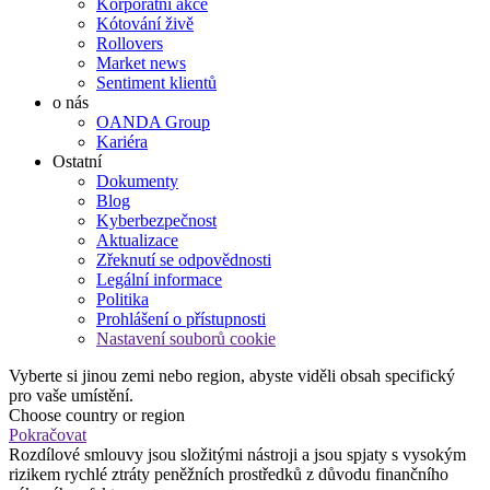
Korporátní akce
Kótování živě
Rollovers
Market news
Sentiment klientů
o nás
OANDA Group
Kariéra
Ostatní
Dokumenty
Blog
Kyberbezpečnost
Aktualizace
Zřeknutí se odpovědnosti
Legální informace
Politika
Prohlášení o přístupnosti
Nastavení souborů cookie
Vyberte si jinou zemi nebo region, abyste viděli obsah specifický
pro vaše umístění.
Choose country or region
Pokračovat
Rozdílové smlouvy jsou složitými nástroji a jsou spjaty s vysokým
rizikem rychlé ztráty peněžních prostředků z důvodu finančního