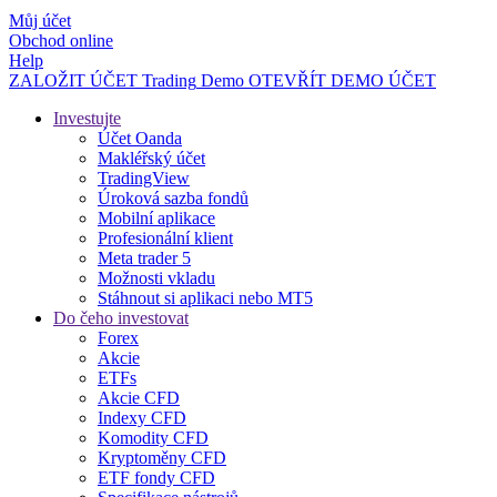
Můj účet
Obchod online
Help
ZALOŽIT ÚČET
Trading
Demo
OTEVŘÍT DEMO ÚČET
Investujte
Účet Oanda
Makléřský účet
TradingView
Úroková sazba fondů
Mobilní aplikace
Profesionální klient
Meta trader 5
Možnosti vkladu
Stáhnout si aplikaci nebo MT5
Do čeho investovat
Forex
Akcie
ETFs
Akcie CFD
Indexy CFD
Komodity CFD
Kryptoměny CFD
ETF fondy CFD