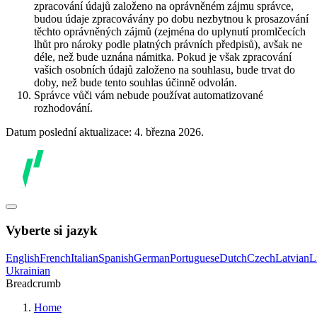
zpracování údajů založeno na oprávněném zájmu správce,
budou údaje zpracovávány po dobu nezbytnou k prosazování
těchto oprávněných zájmů (zejména do uplynutí promlčecích
lhůt pro nároky podle platných právních předpisů), avšak ne
déle, než bude uznána námitka. Pokud je však zpracování
vašich osobních údajů založeno na souhlasu, bude trvat do
doby, než bude tento souhlas účinně odvolán.
Správce vůči vám nebude používat automatizované
rozhodování.
Datum poslední aktualizace: 4. března 2026.
Vyberte si jazyk
English
French
Italian
Spanish
German
Portuguese
Dutch
Czech
Latvian
L
Ukrainian
Breadcrumb
Home