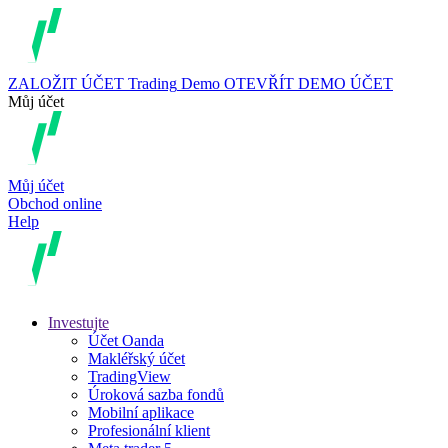
ZALOŽIT ÚČET
Trading
Demo
OTEVŘÍT DEMO ÚČET
Můj účet
Můj účet
Obchod online
Help
Investujte
Účet Oanda
Makléřský účet
TradingView
Úroková sazba fondů
Mobilní aplikace
Profesionální klient