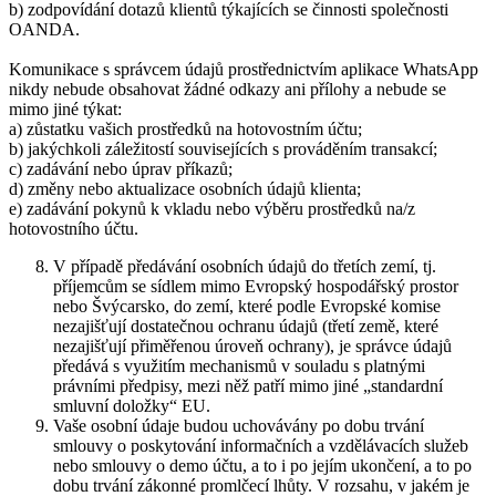
b) zodpovídání dotazů klientů týkajících se činnosti společnosti
OANDA.
Komunikace s správcem údajů prostřednictvím aplikace WhatsApp
nikdy nebude obsahovat žádné odkazy ani přílohy a nebude se
mimo jiné týkat:
a) zůstatku vašich prostředků na hotovostním účtu;
b) jakýchkoli záležitostí souvisejících s prováděním transakcí;
c) zadávání nebo úprav příkazů;
d) změny nebo aktualizace osobních údajů klienta;
e) zadávání pokynů k vkladu nebo výběru prostředků na/z
hotovostního účtu.
V případě předávání osobních údajů do třetích zemí, tj.
příjemcům se sídlem mimo Evropský hospodářský prostor
nebo Švýcarsko, do zemí, které podle Evropské komise
nezajišťují dostatečnou ochranu údajů (třetí země, které
nezajišťují přiměřenou úroveň ochrany), je správce údajů
předává s využitím mechanismů v souladu s platnými
právními předpisy, mezi něž patří mimo jiné „standardní
smluvní doložky“ EU.
Vaše osobní údaje budou uchovávány po dobu trvání
smlouvy o poskytování informačních a vzdělávacích služeb
nebo smlouvy o demo účtu, a to i po jejím ukončení, a to po
dobu trvání zákonné promlčecí lhůty. V rozsahu, v jakém je