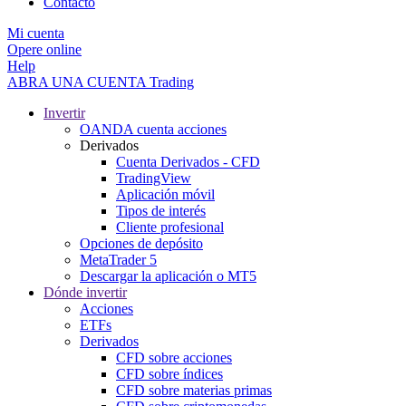
Contacto
Mi cuenta
Opere online
Help
ABRA UNA CUENTA
Trading
Invertir
OANDA cuenta acciones
Derivados
Cuenta Derivados - CFD
TradingView
Aplicación móvil
Tipos de interés
Cliente profesional
Opciones de depósito
MetaTrader 5
Descargar la aplicación o MT5
Dónde invertir
Acciones
ETFs
Derivados
CFD sobre acciones
CFD sobre índices
CFD sobre materias primas