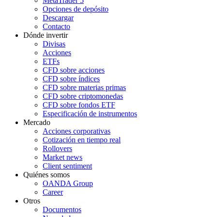
MetaTrader 5
Opciones de depósito
Descargar
Contacto
Dónde invertir
Divisas
Acciones
ETFs
CFD sobre acciones
CFD sobre índices
CFD sobre materias primas
CFD sobre criptomonedas
CFD sobre fondos ETF
Especificación de instrumentos
Mercado
Acciones corporativas
Cotización en tiempo real
Rollovers
Market news
Client sentiment
Quiénes somos
OANDA Group
Career
Otros
Documentos