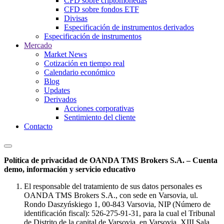
CFD sobre criptomonedas
CFD sobre fondos ETF
Divisas
Especificación de instrumentos derivados
Especificación de instrumentos
Mercado
Market News
Cotización en tiempo real
Calendario económico
Blog
Updates
Derivados
Acciones corporativas
Sentimiento del cliente
Contacto
Política de privacidad de OANDA TMS Brokers S.A. – Cuenta
demo, información y servicio educativo
El responsable del tratamiento de sus datos personales es
OANDA TMS Brokers S.A., con sede en Varsovia, ul.
Rondo Daszyńskiego 1, 00-843 Varsovia, NIP (Número de
identificación fiscal): 526-275-91-31, para la cual el Tribunal
de Distrito de la capital de Varsovia, en Varsovia, XIII Sala