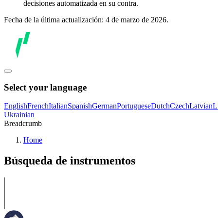
decisiones automatizada en su contra.
Fecha de la última actualización: 4 de marzo de 2026.
Select your language
English
French
Italian
Spanish
German
Portuguese
Dutch
Czech
Latvian
L
Ukrainian
Breadcrumb
Home
Búsqueda de instrumentos