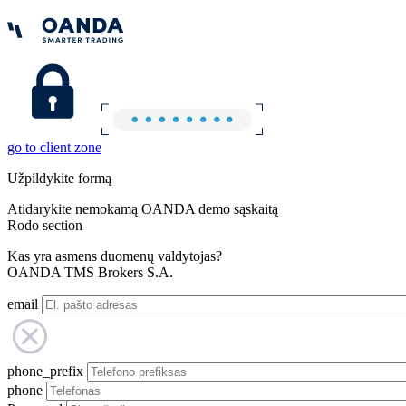
go to client zone
Užpildykite formą
Atidarykite nemokamą OANDA demo sąskaitą
Rodo section
Kas yra asmens duomenų valdytojas?
OANDA TMS Brokers S.A.
email
phone_prefix
phone