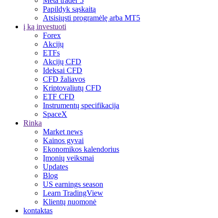
Meta trader 5
Papildyk sąskaitą
Atsisiųsti programėlę arba MT5
į ką investuoti
Forex
Akcijų
ETFs
Akcijų CFD
Ideksai CFD
CFD žaliavos
Kriptovaliutų CFD
ETF CFD
Instrumentų specifikacija
SpaceX
Rinka
Market news
Kainos gyvai
Ekonomikos kalendorius
Įmonių veiksmai
Updates
Blog
US earnings season
Learn TradingView
Klientų nuomonė
kontaktas