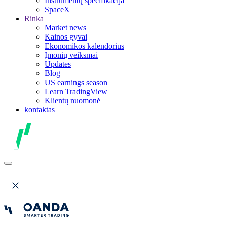
Instrumentų specifikacija
SpaceX
Rinka
Market news
Kainos gyvai
Ekonomikos kalendorius
Įmonių veiksmai
Updates
Blog
US earnings season
Learn TradingView
Klientų nuomonė
kontaktas