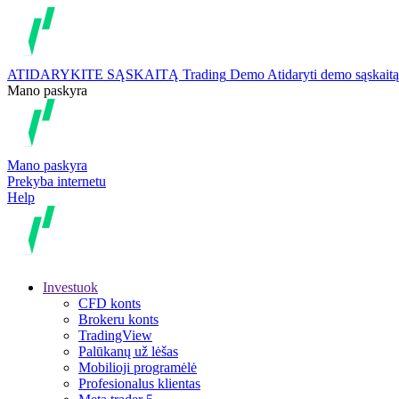
ATIDARYKITE SĄSKAITĄ
Trading
Demo
Atidaryti demo sąskaitą
Mano paskyra
Mano paskyra
Prekyba internetu
Help
Investuok
CFD konts
Brokeru konts
TradingView
Palūkanų už lėšas
Mobilioji programėlė
Profesionalus klientas