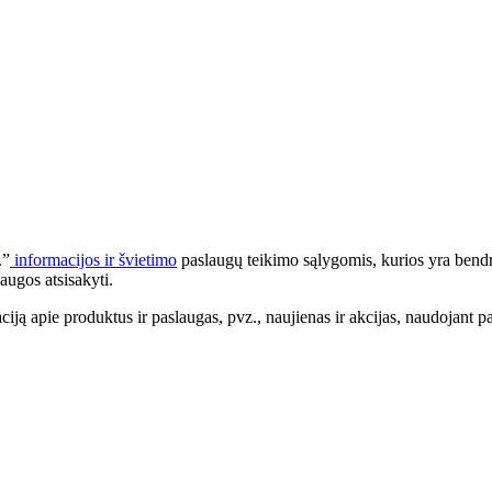
.”
informacijos ir švietimo
paslaugų teikimo sąlygomis, kurios yra bendr
augos atsisakyti.
apie produktus ir paslaugas, pvz., naujienas ir akcijas, naudojant pa