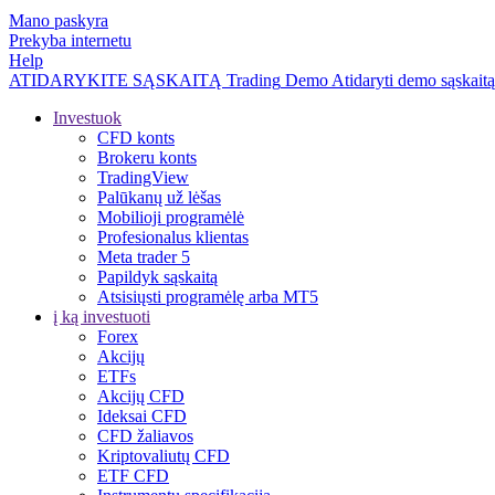
Mano paskyra
Prekyba internetu
Help
ATIDARYKITE SĄSKAITĄ
Trading
Demo
Atidaryti demo sąskaitą
Investuok
CFD konts
Brokeru konts
TradingView
Palūkanų už lėšas
Mobilioji programėlė
Profesionalus klientas
Meta trader 5
Papildyk sąskaitą
Atsisiųsti programėlę arba MT5
į ką investuoti
Forex
Akcijų
ETFs
Akcijų CFD
Ideksai CFD
CFD žaliavos
Kriptovaliutų CFD
ETF CFD