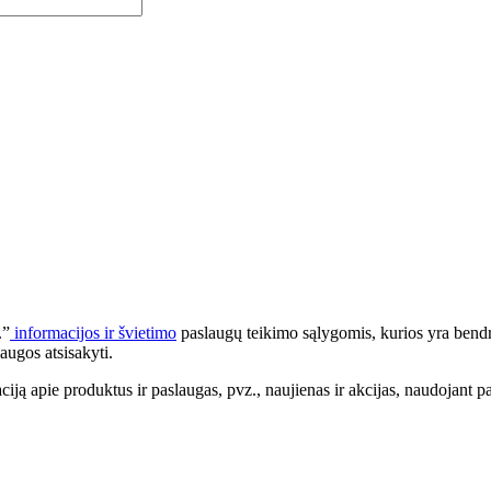
.”
informacijos ir švietimo
paslaugų teikimo sąlygomis, kurios yra bendr
augos atsisakyti.
apie produktus ir paslaugas, pvz., naujienas ir akcijas, naudojant pa