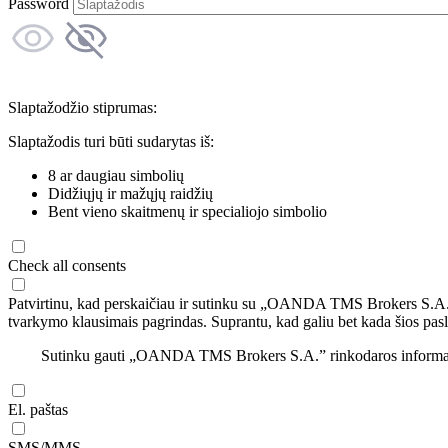
Password
Slaptažodžio stiprumas:
Slaptažodis turi būti sudarytas iš:
8 ar daugiau simbolių
Didžiųjų ir mažųjų raidžių
Bent vieno skaitmenų ir specialiojo simbolio
Check all consents
Patvirtinu, kad perskaičiau ir sutinku su „OANDA TMS Brokers S.A
tvarkymo klausimais pagrindas. Suprantu, kad galiu bet kada šios pasl
Sutinku gauti „OANDA TMS Brokers S.A.” rinkodaros informaciją 
El. paštas
SMS/MMS