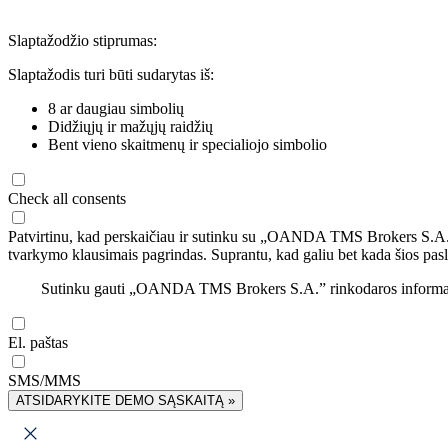
Slaptažodžio stiprumas:
Slaptažodis turi būti sudarytas iš:
8 ar daugiau simbolių
Didžiųjų ir mažųjų raidžių
Bent vieno skaitmenų ir specialiojo simbolio
Check all consents
Patvirtinu, kad perskaičiau ir sutinku su „OANDA TMS Brokers S.A
tvarkymo klausimais pagrindas. Suprantu, kad galiu bet kada šios pasl
Sutinku gauti „OANDA TMS Brokers S.A.” rinkodaros informaciją 
El. paštas
SMS/MMS
ATSIDARYKITE DEMO SĄSKAITĄ »