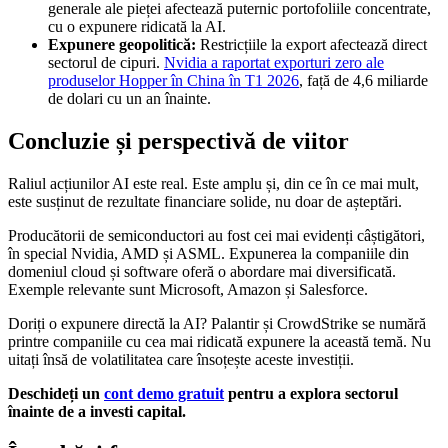
generale ale pieței afectează puternic portofoliile concentrate,
cu o expunere ridicată la AI.
Expunere geopolitică:
Restricțiile la export afectează direct
sectorul de cipuri.
Nvidia a raportat exporturi zero ale
produselor Hopper în China în T1 2026
, față de 4,6 miliarde
de dolari cu un an înainte.
Concluzie și perspectivă de viitor
Raliul acțiunilor AI este real. Este amplu și, din ce în ce mai mult,
este susținut de rezultate financiare solide, nu doar de așteptări.
Producătorii de semiconductori au fost cei mai evidenți câștigători,
în special Nvidia, AMD și ASML. Expunerea la companiile din
domeniul cloud și software oferă o abordare mai diversificată.
Exemple relevante sunt Microsoft, Amazon și Salesforce.
Doriți o expunere directă la AI? Palantir și CrowdStrike se numără
printre companiile cu cea mai ridicată expunere la această temă. Nu
uitați însă de volatilitatea care însoțește aceste investiții.
Deschideți un
cont demo gratuit
pentru a explora sectorul
înainte de a investi capital.