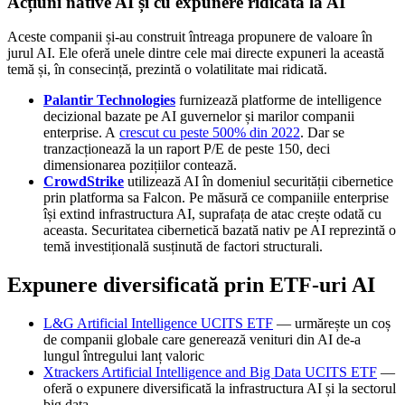
Acțiuni native AI și cu expunere ridicată la AI
Aceste companii și-au construit întreaga propunere de valoare în
jurul AI. Ele oferă unele dintre cele mai directe expuneri la această
temă și, în consecință, prezintă o volatilitate mai ridicată.
Palantir Technologies
furnizează platforme de intelligence
decizional bazate pe AI guvernelor și marilor companii
enterprise. A
crescut cu peste 500% din 2022
. Dar se
tranzacționează la un raport P/E de peste 150, deci
dimensionarea pozițiilor contează.
CrowdStrike
utilizează AI în domeniul securității cibernetice
prin platforma sa Falcon. Pe măsură ce companiile enterprise
își extind infrastructura AI, suprafața de atac crește odată cu
aceasta. Securitatea cibernetică bazată nativ pe AI reprezintă o
temă investițională susținută de factori structurali.
Expunere diversificată prin ETF-uri AI
L&G Artificial Intelligence UCITS ETF
— urmărește un coș
de companii globale care generează venituri din AI de-a
lungul întregului lanț valoric
Xtrackers Artificial Intelligence and Big Data UCITS ETF
—
oferă o expunere diversificată la infrastructura AI și la sectorul
big data