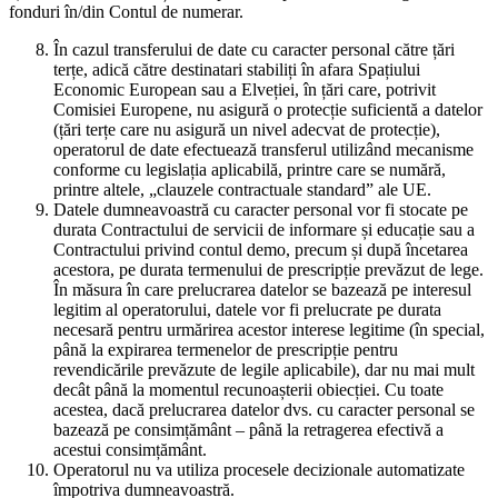
fonduri în/din Contul de numerar.
În cazul transferului de date cu caracter personal către țări
terțe, adică către destinatari stabiliți în afara Spațiului
Economic European sau a Elveției, în țări care, potrivit
Comisiei Europene, nu asigură o protecție suficientă a datelor
(țări terțe care nu asigură un nivel adecvat de protecție),
operatorul de date efectuează transferul utilizând mecanisme
conforme cu legislația aplicabilă, printre care se numără,
printre altele, „clauzele contractuale standard” ale UE.
Datele dumneavoastră cu caracter personal vor fi stocate pe
durata Contractului de servicii de informare și educație sau a
Contractului privind contul demo, precum și după încetarea
acestora, pe durata termenului de prescripție prevăzut de lege.
În măsura în care prelucrarea datelor se bazează pe interesul
legitim al operatorului, datele vor fi prelucrate pe durata
necesară pentru urmărirea acestor interese legitime (în special,
până la expirarea termenelor de prescripție pentru
revendicările prevăzute de legile aplicabile), dar nu mai mult
decât până la momentul recunoașterii obiecției. Cu toate
acestea, dacă prelucrarea datelor dvs. cu caracter personal se
bazează pe consimțământ – până la retragerea efectivă a
acestui consimțământ.
Operatorul nu va utiliza procesele decizionale automatizate
împotriva dumneavoastră.