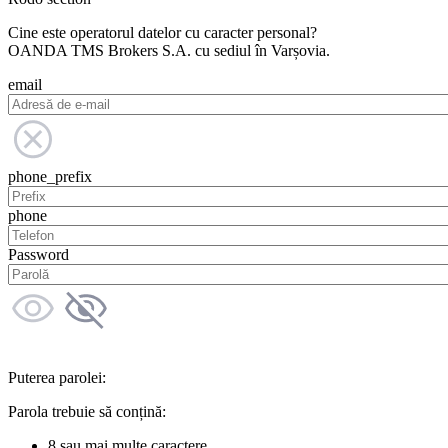
Cine este operatorul datelor cu caracter personal?
OANDA TMS Brokers S.A. cu sediul în Varșovia.
email
phone_prefix
phone
Password
Puterea parolei:
Parola trebuie să conțină:
8 sau mai multe caractere