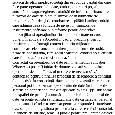
servicii de plăți rapide, societăți din grupul de capital din care
face parte operatorul de date, curieri, operatori poștali,
autorități de supraveghere, autorități de informații financiare,
furnizori de date de piață, furnizori de instrumente de
prevenire a fraudei și de combatere a spălării banilor, entități
care administrează fonduri de investiții, furnizori de
instrumente, software și platforme pentru deservirea
tranzacțiilor și operațiunilor financiare efectuate în cursul
punerii în aplicare a Acordului-cadru, precum și pentru
trimiterea de informații comerciale prin mijloace de
comunicare electronică, consilieri juridici, firme de audit,
firme de consultanță, furnizorul aplicației WhatsApp și entități
care furnizează servere și stochează date.
Contactul cu operatorul de date prin intermediul aplicației
WhatsApp poate fi inițiat de dumneavoastră sau de către
operatorul de date, în cazul în care este necesar să vă
contacteze pentru a finaliza procesul de deschidere a contului
(cont activ). În consecință, datele dumneavoastră cu caracter
personal pot fi transmise operatorului de date (în funcție de
setările de confidențialitate din aplicația WhatsApp) sub forma
fotografiei de profil și a numărului de telefon. Operatorul de
date vă poate solicita să furnizați alte date cu caracter personal
numai atunci când este necesar pentru a răspunde la întrebarea
dvs. sau pentru a gestiona problema la care se referă contactul.
În funcție de situație, temeiul juridic pentru prelucrarea datelor