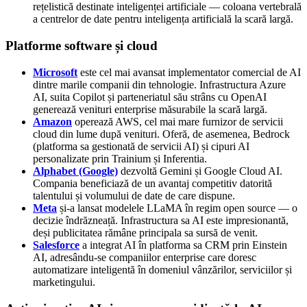
rețelistică destinate inteligenței artificiale — coloana vertebrală
a centrelor de date pentru inteligența artificială la scară largă.
Platforme software și cloud
Microsoft
este cel mai avansat implementator comercial de AI
dintre marile companii din tehnologie. Infrastructura Azure
AI, suita Copilot și parteneriatul său strâns cu OpenAI
generează venituri enterprise măsurabile la scară largă.
Amazon
operează AWS, cel mai mare furnizor de servicii
cloud din lume după venituri. Oferă, de asemenea, Bedrock
(platforma sa gestionată de servicii AI) și cipuri AI
personalizate prin Trainium și Inferentia.
Alphabet (Google)
dezvoltă Gemini și Google Cloud AI.
Compania beneficiază de un avantaj competitiv datorită
talentului și volumului de date de care dispune.
Meta
și-a lansat modelele LLaMA în regim open source — o
decizie îndrăzneață. Infrastructura sa AI este impresionantă,
deși publicitatea rămâne principala sa sursă de venit.
Salesforce
a integrat AI în platforma sa CRM prin Einstein
AI, adresându-se companiilor enterprise care doresc
automatizare inteligentă în domeniul vânzărilor, serviciilor și
marketingului.