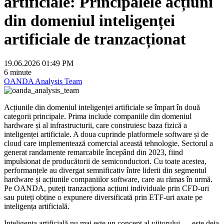
artificiale: Principalele acțiuni
din domeniul inteligenței
artificiale de tranzacționat
19.06.2026 01:49 PM
6 minute
OANDA Analysis Team
Acțiunile din domeniul inteligenței artificiale se împart în două
categorii principale. Prima include companiile din domeniul
hardware și al infrastructurii, care construiesc baza fizică a
inteligenței artificiale. A doua cuprinde platformele software și de
cloud care implementează comercial această tehnologie. Sectorul a
generat randamente remarcabile începând din 2023, fiind
impulsionat de producătorii de semiconductori. Cu toate acestea,
performanțele au divergat semnificativ între liderii din segmentul
hardware și acțiunile companiilor software, care au rămas în urmă.
Pe OANDA, puteți tranzacționa acțiuni individuale prin CFD-uri
sau puteți obține o expunere diversificată prin ETF-uri axate pe
inteligența artificială.
Inteligența artificială nu mai este un concept al viitorului — este deja