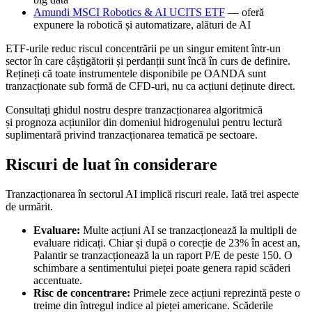
Amundi MSCI Robotics & AI UCITS ETF
— oferă
expunere la robotică și automatizare, alături de AI
ETF-urile reduc riscul concentrării pe un singur emitent într-un
sector în care câștigătorii și perdanții sunt încă în curs de definire.
Rețineți că toate instrumentele disponibile pe OANDA sunt
tranzacționate sub formă de CFD-uri, nu ca acțiuni deținute direct.
Consultați ghidul nostru despre tranzacționarea algoritmică
și prognoza acțiunilor din domeniul hidrogenului pentru lectură
suplimentară privind tranzacționarea tematică pe sectoare.
Riscuri de luat în considerare
Tranzacționarea în sectorul AI implică riscuri reale. Iată trei aspecte
de urmărit.
Evaluare:
Multe acțiuni AI se tranzacționează la multipli de
evaluare ridicați. Chiar și după o corecție de 23% în acest an,
Palantir se tranzacționează la un raport P/E de peste 150. O
schimbare a sentimentului pieței poate genera rapid scăderi
accentuate.
Risc de concentrare:
Primele zece acțiuni reprezintă peste o
treime din întregul indice al pieței americane. Scăderile