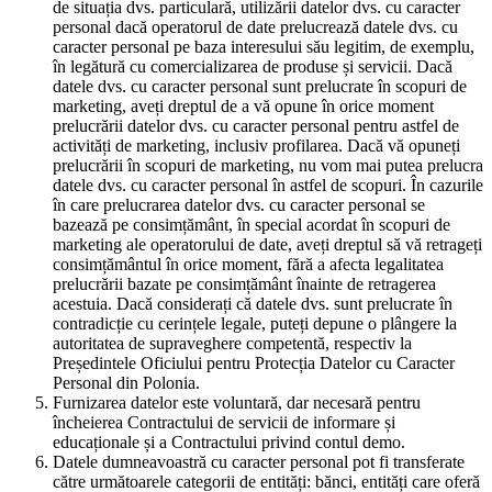
de situația dvs. particulară, utilizării datelor dvs. cu caracter
personal dacă operatorul de date prelucrează datele dvs. cu
caracter personal pe baza interesului său legitim, de exemplu,
în legătură cu comercializarea de produse și servicii. Dacă
datele dvs. cu caracter personal sunt prelucrate în scopuri de
marketing, aveți dreptul de a vă opune în orice moment
prelucrării datelor dvs. cu caracter personal pentru astfel de
activități de marketing, inclusiv profilarea. Dacă vă opuneți
prelucrării în scopuri de marketing, nu vom mai putea prelucra
datele dvs. cu caracter personal în astfel de scopuri. În cazurile
în care prelucrarea datelor dvs. cu caracter personal se
bazează pe consimțământ, în special acordat în scopuri de
marketing ale operatorului de date, aveți dreptul să vă retrageți
consimțământul în orice moment, fără a afecta legalitatea
prelucrării bazate pe consimțământ înainte de retragerea
acestuia. Dacă considerați că datele dvs. sunt prelucrate în
contradicție cu cerințele legale, puteți depune o plângere la
autoritatea de supraveghere competentă, respectiv la
Președintele Oficiului pentru Protecția Datelor cu Caracter
Personal din Polonia.
Furnizarea datelor este voluntară, dar necesară pentru
încheierea Contractului de servicii de informare și
educaționale și a Contractului privind contul demo.
Datele dumneavoastră cu caracter personal pot fi transferate
către următoarele categorii de entități: bănci, entități care oferă