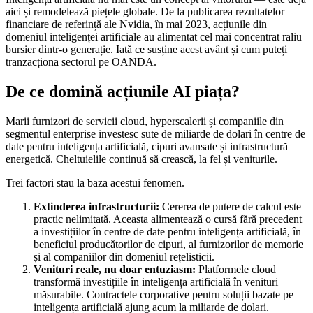
aici și remodelează piețele globale. De la publicarea rezultatelor
financiare de referință ale Nvidia, în mai 2023, acțiunile din
domeniul inteligenței artificiale au alimentat cel mai concentrat raliu
bursier dintr-o generație. Iată ce susține acest avânt și cum puteți
tranzacționa sectorul pe OANDA.
De ce domină acțiunile AI piața?
Marii furnizori de servicii cloud, hyperscalerii și companiile din
segmentul enterprise investesc sute de miliarde de dolari în centre de
date pentru inteligența artificială, cipuri avansate și infrastructură
energetică. Cheltuielile continuă să crească, la fel și veniturile.
Trei factori stau la baza acestui fenomen.
Extinderea infrastructurii:
Cererea de putere de calcul este
practic nelimitată. Aceasta alimentează o cursă fără precedent
a investițiilor în centre de date pentru inteligența artificială, în
beneficiul producătorilor de cipuri, al furnizorilor de memorie
și al companiilor din domeniul rețelisticii.
Venituri reale, nu doar entuziasm:
Platformele cloud
transformă investițiile în inteligența artificială în venituri
măsurabile. Contractele corporative pentru soluții bazate pe
inteligența artificială ajung acum la miliarde de dolari.