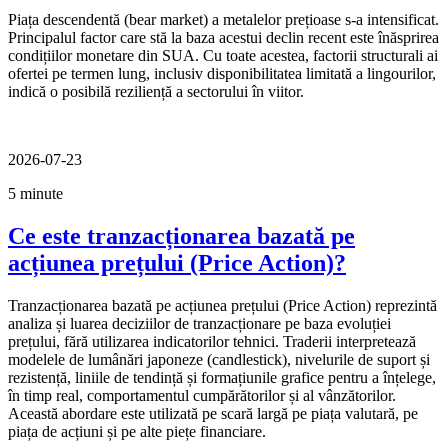
Piața descendentă (bear market) a metalelor prețioase s-a intensificat.
Principalul factor care stă la baza acestui declin recent este înăsprirea
condițiilor monetare din SUA. Cu toate acestea, factorii structurali ai
ofertei pe termen lung, inclusiv disponibilitatea limitată a lingourilor,
indică o posibilă reziliență a sectorului în viitor.
2026-07-23
5 minute
Ce este tranzacționarea bazată pe
acțiunea prețului (Price Action)?
Tranzacționarea bazată pe acțiunea prețului (Price Action) reprezintă
analiza și luarea deciziilor de tranzacționare pe baza evoluției
prețului, fără utilizarea indicatorilor tehnici. Traderii interpretează
modelele de lumânări japoneze (candlestick), nivelurile de suport și
rezistență, liniile de tendință și formațiunile grafice pentru a înțelege,
în timp real, comportamentul cumpărătorilor și al vânzătorilor.
Această abordare este utilizată pe scară largă pe piața valutară, pe
piața de acțiuni și pe alte piețe financiare.