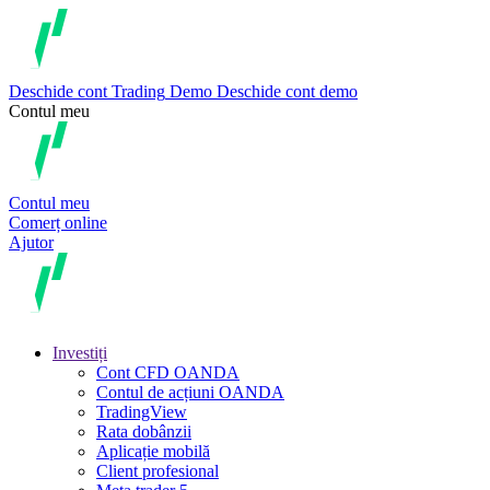
Deschide cont
Trading
Demo
Deschide cont demo
Contul meu
Contul meu
Comerț online
Ajutor
Investiți
Cont CFD OANDA
Contul de acțiuni OANDA
TradingView
Rata dobânzii
Aplicație mobilă
Client profesional