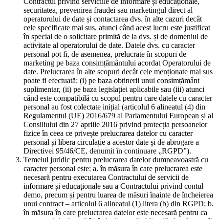
Contractul privind serviciile de informare și educaționale,
securitatea, prevenirea fraudei sau marketingul direct al
operatorului de date și contactarea dvs. în alte cazuri decât
cele specificate mai sus, atunci când acest lucru este justificat
în special de o solicitare primită de la dvs. și de domeniul de
activitate al operatorului de date. Datele dvs. cu caracter
personal pot fi, de asemenea, prelucrate în scopuri de
marketing pe baza consimțământului acordat Operatorului de
date. Prelucrarea în alte scopuri decât cele menționate mai sus
poate fi efectuată: (i) pe baza obținerii unui consimțământ
suplimentar, (ii) pe baza legislației aplicabile sau (iii) atunci
când este compatibilă cu scopul pentru care datele cu caracter
personal au fost colectate inițial (articolul 6 alineatul (4) din
Regulamentul (UE) 2016/679 al Parlamentului European și al
Consiliului din 27 aprilie 2016 privind protecția persoanelor
fizice în ceea ce privește prelucrarea datelor cu caracter
personal și libera circulație a acestor date și de abrogare a
Directivei 95/46/CE, denumit în continuare „RGPD”).
Temeiul juridic pentru prelucrarea datelor dumneavoastră cu
caracter personal este: a. în măsura în care prelucrarea este
necesară pentru executarea Contractului de servicii de
informare și educaționale sau a Contractului privind contul
demo, precum și pentru luarea de măsuri înainte de încheierea
unui contract – articolul 6 alineatul (1) litera (b) din RGPD; b.
în măsura în care prelucrarea datelor este necesară pentru ca