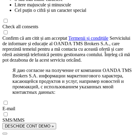
Litere majuscule și minuscule
Cel puțin o cifră și un caracter special
Check all consents
Confirm că am citit și am acceptat
Termenii și condițiile
Serviciului
de informare și educație al OANDA TMS Brokers S.A., care
reprezintă temeiul pentru a mă contacta cu această ofertă și care
oferă asistență telefonică pentru gestionarea contului. Înțeleg că mă
pot dezabona de la acest serviciu oricând.
Я даю согласие на получение от компании OANDA TMS
Brokers S.A. информации маркетингового характера,
касающейся продуктов и услуг, например новостей и
промоакций, с использованием указанных мной
контактных данных:
E-mail
SMS/MMS
DESCHIDE CONT DEMO »