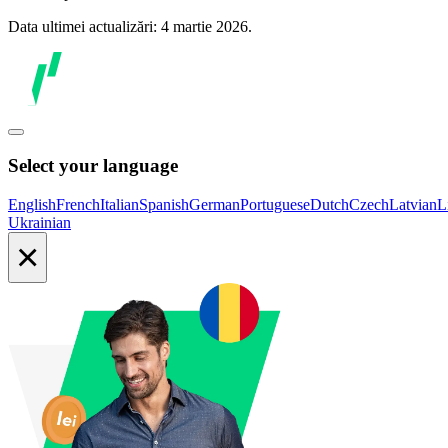
Data ultimei actualizări: 4 martie 2026.
Select your language
English
French
Italian
Spanish
German
Portuguese
Dutch
Czech
Latvian
L
Ukrainian
×