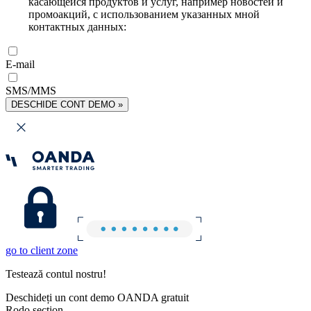
касающейся продуктов и услуг, например новостей и
промоакций, с использованием указанных мной
контактных данных:
E-mail
SMS/MMS
DESCHIDE CONT DEMO »
go to client zone
Testează contul nostru!
Deschideți un cont demo OANDA gratuit
Rodo section