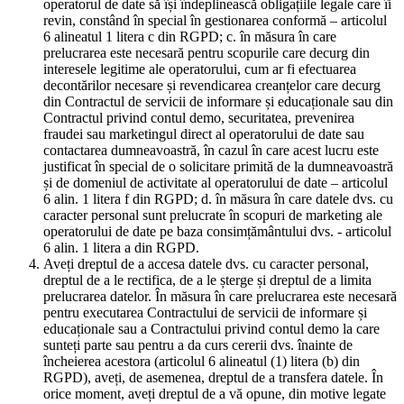
operatorul de date să își îndeplinească obligațiile legale care îi
revin, constând în special în gestionarea conformă – articolul
6 alineatul 1 litera c din RGPD; c. în măsura în care
prelucrarea este necesară pentru scopurile care decurg din
interesele legitime ale operatorului, cum ar fi efectuarea
decontărilor necesare și revendicarea creanțelor care decurg
din Contractul de servicii de informare și educaționale sau din
Contractul privind contul demo, securitatea, prevenirea
fraudei sau marketingul direct al operatorului de date sau
contactarea dumneavoastră, în cazul în care acest lucru este
justificat în special de o solicitare primită de la dumneavoastră
și de domeniul de activitate al operatorului de date – articolul
6 alin. 1 litera f din RGPD; d. în măsura în care datele dvs. cu
caracter personal sunt prelucrate în scopuri de marketing ale
operatorului de date pe baza consimțământului dvs. - articolul
6 alin. 1 litera a din RGPD.
Aveți dreptul de a accesa datele dvs. cu caracter personal,
dreptul de a le rectifica, de a le șterge și dreptul de a limita
prelucrarea datelor. În măsura în care prelucrarea este necesară
pentru executarea Contractului de servicii de informare și
educaționale sau a Contractului privind contul demo la care
sunteți parte sau pentru a da curs cererii dvs. înainte de
încheierea acestora (articolul 6 alineatul (1) litera (b) din
RGPD), aveți, de asemenea, dreptul de a transfera datele. În
orice moment, aveți dreptul de a vă opune, din motive legate