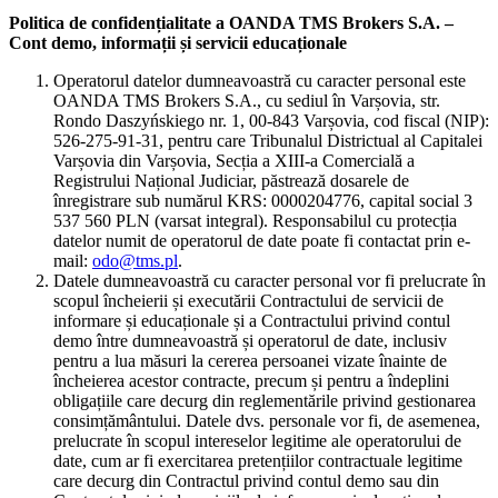
Politica de confidențialitate a OANDA TMS Brokers S.A. –
Cont demo, informații și servicii educaționale
Operatorul datelor dumneavoastră cu caracter personal este
OANDA TMS Brokers S.A., cu sediul în Varșovia, str.
Rondo Daszyńskiego nr. 1, 00-843 Varșovia, cod fiscal (NIP):
526-275-91-31, pentru care Tribunalul Districtual al Capitalei
Varșovia din Varșovia, Secția a XIII-a Comercială a
Registrului Național Judiciar, păstrează dosarele de
înregistrare sub numărul KRS: 0000204776, capital social 3
537 560 PLN (varsat integral). Responsabilul cu protecția
datelor numit de operatorul de date poate fi contactat prin e-
mail:
odo@tms.pl
.
Datele dumneavoastră cu caracter personal vor fi prelucrate în
scopul încheierii și executării Contractului de servicii de
informare și educaționale și a Contractului privind contul
demo între dumneavoastră și operatorul de date, inclusiv
pentru a lua măsuri la cererea persoanei vizate înainte de
încheierea acestor contracte, precum și pentru a îndeplini
obligațiile care decurg din reglementările privind gestionarea
consimțământului. Datele dvs. personale vor fi, de asemenea,
prelucrate în scopul intereselor legitime ale operatorului de
date, cum ar fi exercitarea pretențiilor contractuale legitime
care decurg din Contractul privind contul demo sau din