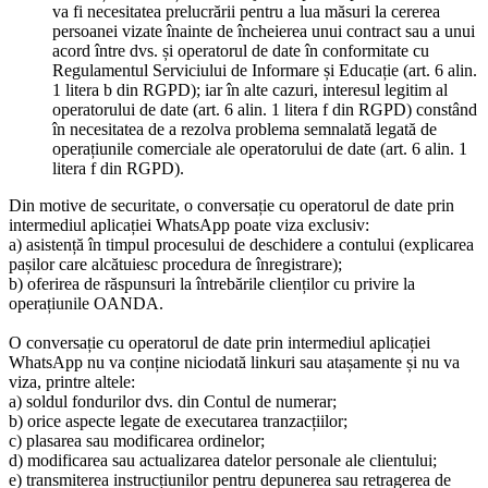
va fi necesitatea prelucrării pentru a lua măsuri la cererea
persoanei vizate înainte de încheierea unui contract sau a unui
acord între dvs. și operatorul de date în conformitate cu
Regulamentul Serviciului de Informare și Educație (art. 6 alin.
1 litera b din RGPD); iar în alte cazuri, interesul legitim al
operatorului de date (art. 6 alin. 1 litera f din RGPD) constând
în necesitatea de a rezolva problema semnalată legată de
operațiunile comerciale ale operatorului de date (art. 6 alin. 1
litera f din RGPD).
Din motive de securitate, o conversație cu operatorul de date prin
intermediul aplicației WhatsApp poate viza exclusiv:
a) asistență în timpul procesului de deschidere a contului (explicarea
pașilor care alcătuiesc procedura de înregistrare);
b) oferirea de răspunsuri la întrebările clienților cu privire la
operațiunile OANDA.
O conversație cu operatorul de date prin intermediul aplicației
WhatsApp nu va conține niciodată linkuri sau atașamente și nu va
viza, printre altele:
a) soldul fondurilor dvs. din Contul de numerar;
b) orice aspecte legate de executarea tranzacțiilor;
c) plasarea sau modificarea ordinelor;
d) modificarea sau actualizarea datelor personale ale clientului;
e) transmiterea instrucțiunilor pentru depunerea sau retragerea de