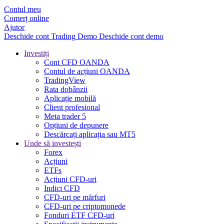
Contul meu
Comerț online
Ajutor
Deschide cont
Trading
Demo
Deschide cont demo
Investiți
Cont CFD OANDA
Contul de acțiuni OANDA
TradingView
Rata dobânzii
Aplicație mobilă
Client profesional
Meta trader 5
Opțiuni de depunere
Descărcați aplicația sau MT5
Unde să investești
Forex
Acțiuni
ETFs
Acțiuni CFD-uri
Indici CFD
CFD-uri pe mărfuri
CFD-uri pe criptomonede
Fonduri ETF CFD-uri