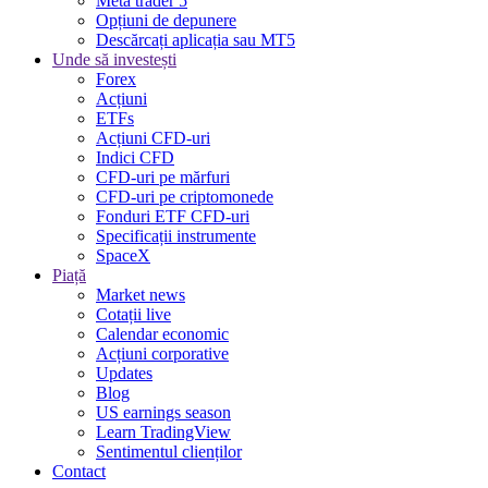
Meta trader 5
Opțiuni de depunere
Descărcați aplicația sau MT5
Unde să investești
Forex
Acțiuni
ETFs
Acțiuni CFD-uri
Indici CFD
CFD-uri pe mărfuri
CFD-uri pe criptomonede
Fonduri ETF CFD-uri
Specificații instrumente
SpaceX
Piață
Market news
Cotații live
Calendar economic
Acțiuni corporative
Updates
Blog
US earnings season
Learn TradingView
Sentimentul clienților
Contact