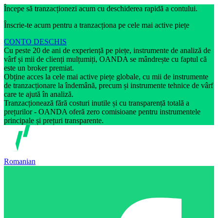
Începe să tranzacționezi acum cu deschiderea rapidă a contului.
Înscrie-te acum pentru a tranzacționa pe cele mai active piețe
CONTO DESCHIS
Cu peste 20 de ani de experiență pe piețe, instrumente de analiză de
vârf și mii de clienți mulțumiți, OANDA se mândrește cu faptul că
este un broker premiat.
Obține acces la cele mai active piețe globale, cu mii de instrumente
de tranzacționare la îndemână, precum și instrumente tehnice de vârf
care te ajută în analiză.
Tranzacționează fără costuri inutile și cu transparență totală a
prețurilor - OANDA oferă zero comisioane pentru instrumentele
principale și prețuri transparente.
Romanian