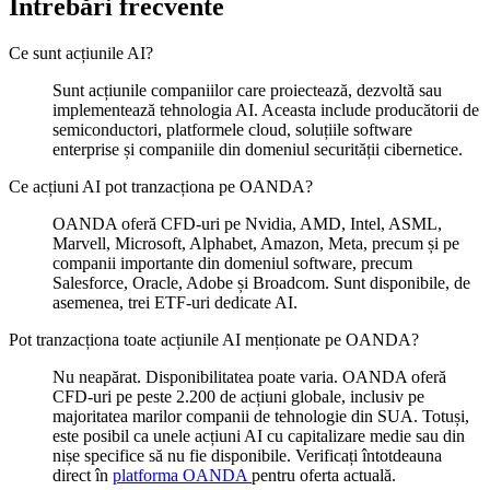
Întrebări frecvente
Ce sunt acțiunile AI?
Sunt acțiunile companiilor care proiectează, dezvoltă sau
implementează tehnologia AI. Aceasta include producătorii de
semiconductori, platformele cloud, soluțiile software
enterprise și companiile din domeniul securității cibernetice.
Ce acțiuni AI pot tranzacționa pe OANDA?
OANDA oferă CFD-uri pe Nvidia, AMD, Intel, ASML,
Marvell, Microsoft, Alphabet, Amazon, Meta, precum și pe
companii importante din domeniul software, precum
Salesforce, Oracle, Adobe și Broadcom. Sunt disponibile, de
asemenea, trei ETF-uri dedicate AI.
Pot tranzacționa toate acțiunile AI menționate pe OANDA?
Nu neapărat. Disponibilitatea poate varia. OANDA oferă
CFD-uri pe peste 2.200 de acțiuni globale, inclusiv pe
majoritatea marilor companii de tehnologie din SUA. Totuși,
este posibil ca unele acțiuni AI cu capitalizare medie sau din
nișe specifice să nu fie disponibile. Verificați întotdeauna
direct în
platforma OANDA
pentru oferta actuală.