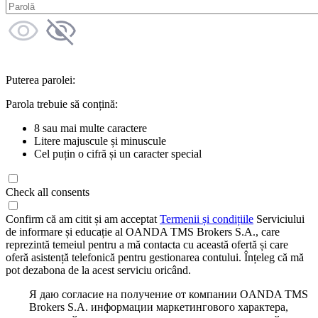
Puterea parolei:
Parola trebuie să conțină:
8 sau mai multe caractere
Litere majuscule și minuscule
Cel puțin o cifră și un caracter special
Check all consents
Confirm că am citit și am acceptat
Termenii și condițiile
Serviciului
de informare și educație al OANDA TMS Brokers S.A., care
reprezintă temeiul pentru a mă contacta cu această ofertă și care
oferă asistență telefonică pentru gestionarea contului. Înțeleg că mă
pot dezabona de la acest serviciu oricând.
Я даю согласие на получение от компании OANDA TMS
Brokers S.A. информации маркетингового характера,