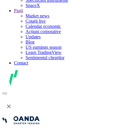
Specificații instrumente
SpaceX
Piață
Market news
Cotații live
Calendar economic
Acțiuni corporative
Updates
Blog
US earnings season
Learn TradingView
Sentimentul clienților
Contact