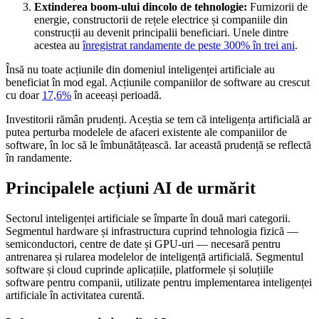
Extinderea boom-ului dincolo de tehnologie:
Furnizorii de
energie, constructorii de rețele electrice și companiile din
construcții au devenit principalii beneficiari. Unele dintre
acestea au
înregistrat randamente de peste 300% în trei ani
.
Însă nu toate acțiunile din domeniul inteligenței artificiale au
beneficiat în mod egal. Acțiunile companiilor de software au crescut
cu doar
17,6%
în aceeași perioadă.
Investitorii rămân prudenți. Aceștia se tem că inteligența artificială ar
putea perturba modelele de afaceri existente ale companiilor de
software, în loc să le îmbunătățească. Iar această prudență se reflectă
în randamente.
Principalele acțiuni AI de urmărit
Sectorul inteligenței artificiale se împarte în două mari categorii.
Segmentul hardware și infrastructura cuprind tehnologia fizică —
semiconductori, centre de date și GPU-uri — necesară pentru
antrenarea și rularea modelelor de inteligență artificială. Segmentul
software și cloud cuprinde aplicațiile, platformele și soluțiile
software pentru companii, utilizate pentru implementarea inteligenței
artificiale în activitatea curentă.