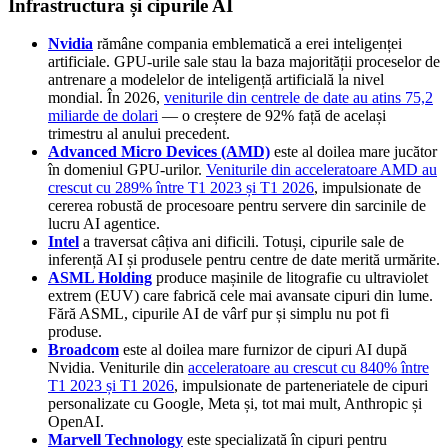
Infrastructura și cipurile AI
Nvidia
rămâne compania emblematică a erei inteligenței
artificiale. GPU-urile sale stau la baza majorității proceselor de
antrenare a modelelor de inteligență artificială la nivel
mondial. În 2026,
veniturile din centrele de date au atins 75,2
miliarde de dolari
— o creștere de 92% față de același
trimestru al anului precedent.
Advanced Micro Devices (AMD)
este al doilea mare jucător
în domeniul GPU-urilor.
Veniturile din acceleratoare AMD au
crescut cu 289% între T1 2023 și T1 2026
, impulsionate de
cererea robustă de procesoare pentru servere din sarcinile de
lucru AI agentice.
Intel
a traversat câțiva ani dificili. Totuși, cipurile sale de
inferență AI și produsele pentru centre de date merită urmărite.
ASML Holding
produce mașinile de litografie cu ultraviolet
extrem (EUV) care fabrică cele mai avansate cipuri din lume.
Fără ASML, cipurile AI de vârf pur și simplu nu pot fi
produse.
Broadcom
este al doilea mare furnizor de cipuri AI după
Nvidia. Veniturile din
acceleratoare au crescut cu 840% între
T1 2023 și T1 2026
, impulsionate de parteneriatele de cipuri
personalizate cu Google, Meta și, tot mai mult, Anthropic și
OpenAI.
Marvell Technology
este specializată în cipuri pentru