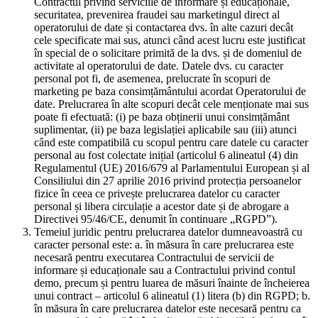
Contractul privind serviciile de informare și educaționale,
securitatea, prevenirea fraudei sau marketingul direct al
operatorului de date și contactarea dvs. în alte cazuri decât
cele specificate mai sus, atunci când acest lucru este justificat
în special de o solicitare primită de la dvs. și de domeniul de
activitate al operatorului de date. Datele dvs. cu caracter
personal pot fi, de asemenea, prelucrate în scopuri de
marketing pe baza consimțământului acordat Operatorului de
date. Prelucrarea în alte scopuri decât cele menționate mai sus
poate fi efectuată: (i) pe baza obținerii unui consimțământ
suplimentar, (ii) pe baza legislației aplicabile sau (iii) atunci
când este compatibilă cu scopul pentru care datele cu caracter
personal au fost colectate inițial (articolul 6 alineatul (4) din
Regulamentul (UE) 2016/679 al Parlamentului European și al
Consiliului din 27 aprilie 2016 privind protecția persoanelor
fizice în ceea ce privește prelucrarea datelor cu caracter
personal și libera circulație a acestor date și de abrogare a
Directivei 95/46/CE, denumit în continuare „RGPD”).
Temeiul juridic pentru prelucrarea datelor dumneavoastră cu
caracter personal este: a. în măsura în care prelucrarea este
necesară pentru executarea Contractului de servicii de
informare și educaționale sau a Contractului privind contul
demo, precum și pentru luarea de măsuri înainte de încheierea
unui contract – articolul 6 alineatul (1) litera (b) din RGPD; b.
în măsura în care prelucrarea datelor este necesară pentru ca