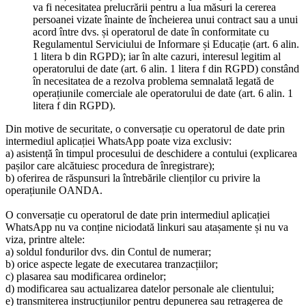
va fi necesitatea prelucrării pentru a lua măsuri la cererea
persoanei vizate înainte de încheierea unui contract sau a unui
acord între dvs. și operatorul de date în conformitate cu
Regulamentul Serviciului de Informare și Educație (art. 6 alin.
1 litera b din RGPD); iar în alte cazuri, interesul legitim al
operatorului de date (art. 6 alin. 1 litera f din RGPD) constând
în necesitatea de a rezolva problema semnalată legată de
operațiunile comerciale ale operatorului de date (art. 6 alin. 1
litera f din RGPD).
Din motive de securitate, o conversație cu operatorul de date prin
intermediul aplicației WhatsApp poate viza exclusiv:
a) asistență în timpul procesului de deschidere a contului (explicarea
pașilor care alcătuiesc procedura de înregistrare);
b) oferirea de răspunsuri la întrebările clienților cu privire la
operațiunile OANDA.
O conversație cu operatorul de date prin intermediul aplicației
WhatsApp nu va conține niciodată linkuri sau atașamente și nu va
viza, printre altele:
a) soldul fondurilor dvs. din Contul de numerar;
b) orice aspecte legate de executarea tranzacțiilor;
c) plasarea sau modificarea ordinelor;
d) modificarea sau actualizarea datelor personale ale clientului;
e) transmiterea instrucțiunilor pentru depunerea sau retragerea de