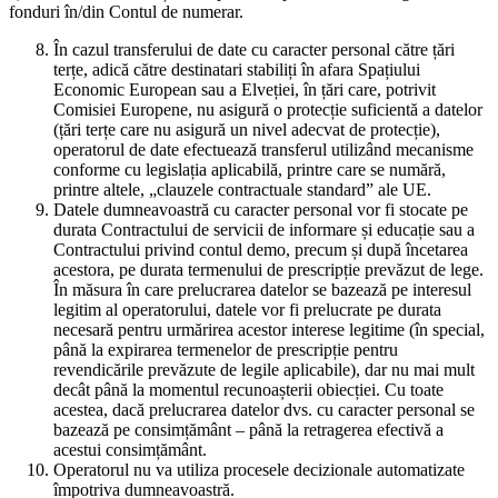
fonduri în/din Contul de numerar.
În cazul transferului de date cu caracter personal către țări
terțe, adică către destinatari stabiliți în afara Spațiului
Economic European sau a Elveției, în țări care, potrivit
Comisiei Europene, nu asigură o protecție suficientă a datelor
(țări terțe care nu asigură un nivel adecvat de protecție),
operatorul de date efectuează transferul utilizând mecanisme
conforme cu legislația aplicabilă, printre care se numără,
printre altele, „clauzele contractuale standard” ale UE.
Datele dumneavoastră cu caracter personal vor fi stocate pe
durata Contractului de servicii de informare și educație sau a
Contractului privind contul demo, precum și după încetarea
acestora, pe durata termenului de prescripție prevăzut de lege.
În măsura în care prelucrarea datelor se bazează pe interesul
legitim al operatorului, datele vor fi prelucrate pe durata
necesară pentru urmărirea acestor interese legitime (în special,
până la expirarea termenelor de prescripție pentru
revendicările prevăzute de legile aplicabile), dar nu mai mult
decât până la momentul recunoașterii obiecției. Cu toate
acestea, dacă prelucrarea datelor dvs. cu caracter personal se
bazează pe consimțământ – până la retragerea efectivă a
acestui consimțământ.
Operatorul nu va utiliza procesele decizionale automatizate
împotriva dumneavoastră.