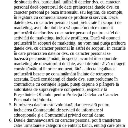
de situația dvs. particulară, utilizării datelor dvs. cu caracter
personal dacă operatorul de date prelucrează datele dvs. cu
caracter personal pe baza interesului său legitim, de exemplu,
în legătură cu comercializarea de produse și servicii. Dacă
datele dvs. cu caracter personal sunt prelucrate în scopuri de
marketing, aveți dreptul de a vă opune în orice moment
prelucrării datelor dvs. cu caracter personal pentru astfel de
activități de marketing, inclusiv profilarea. Dacă vă opuneți
prelucrării în scopuri de marketing, nu vom mai putea prelucra
datele dvs. cu caracter personal în astfel de scopuri. În cazurile
în care prelucrarea datelor dvs. cu caracter personal se
bazează pe consimțământ, în special acordat în scopuri de
marketing ale operatorului de date, aveți dreptul să vă retrageți
consimțământul în orice moment, fără a afecta legalitatea
prelucrării bazate pe consimțământ înainte de retragerea
acestuia. Dacă considerați că datele dvs. sunt prelucrate în
contradicție cu cerințele legale, puteți depune o plângere la
autoritatea de supraveghere competentă, respectiv la
Președintele Oficiului pentru Protecția Datelor cu Caracter
Personal din Polonia.
Furnizarea datelor este voluntară, dar necesară pentru
încheierea Contractului de servicii de informare și
educaționale și a Contractului privind contul demo.
Datele dumneavoastră cu caracter personal pot fi transferate
către următoarele categorii de entități: bănci, entități care oferă