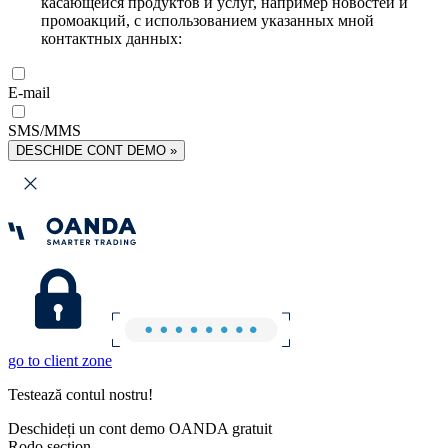
касающейся продуктов и услуг, например новостей и
промоакций, с использованием указанных мной
контактных данных:
E-mail
SMS/MMS
DESCHIDE CONT DEMO »
go to client zone
Testează contul nostru!
Deschideți un cont demo OANDA gratuit
Rodo section