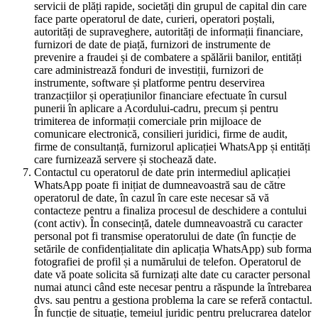
servicii de plăți rapide, societăți din grupul de capital din care
face parte operatorul de date, curieri, operatori poștali,
autorități de supraveghere, autorități de informații financiare,
furnizori de date de piață, furnizori de instrumente de
prevenire a fraudei și de combatere a spălării banilor, entități
care administrează fonduri de investiții, furnizori de
instrumente, software și platforme pentru deservirea
tranzacțiilor și operațiunilor financiare efectuate în cursul
punerii în aplicare a Acordului-cadru, precum și pentru
trimiterea de informații comerciale prin mijloace de
comunicare electronică, consilieri juridici, firme de audit,
firme de consultanță, furnizorul aplicației WhatsApp și entități
care furnizează servere și stochează date.
Contactul cu operatorul de date prin intermediul aplicației
WhatsApp poate fi inițiat de dumneavoastră sau de către
operatorul de date, în cazul în care este necesar să vă
contacteze pentru a finaliza procesul de deschidere a contului
(cont activ). În consecință, datele dumneavoastră cu caracter
personal pot fi transmise operatorului de date (în funcție de
setările de confidențialitate din aplicația WhatsApp) sub forma
fotografiei de profil și a numărului de telefon. Operatorul de
date vă poate solicita să furnizați alte date cu caracter personal
numai atunci când este necesar pentru a răspunde la întrebarea
dvs. sau pentru a gestiona problema la care se referă contactul.
În funcție de situație, temeiul juridic pentru prelucrarea datelor