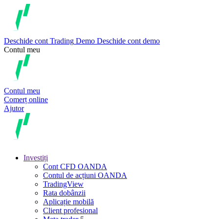
Deschide cont
Trading
Demo
Deschide cont demo
Contul meu
Contul meu
Comerț online
Ajutor
Investiți
Cont CFD OANDA
Contul de acțiuni OANDA
TradingView
Rata dobânzii
Aplicație mobilă
Client profesional