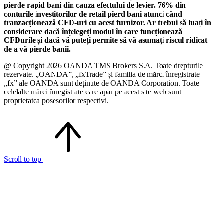
pierde rapid bani din cauza efectului de levier. 76% din
conturile investitorilor de retail pierd bani atunci când
tranzacționează CFD-uri cu acest furnizor. Ar trebui să luați în
considerare dacă înțelegeți modul în care funcționează
CFDurile și dacă vă puteți permite să vă asumați riscul ridicat
de a vă pierde banii.
@ Copyright 2026 OANDA TMS Brokers S.A. Toate drepturile
rezervate. „OANDA”, „fxTrade” și familia de mărci înregistrate
„fx” ale OANDA sunt deținute de OANDA Corporation. Toate
celelalte mărci înregistrate care apar pe acest site web sunt
proprietatea posesorilor respectivi.
Scroll to top