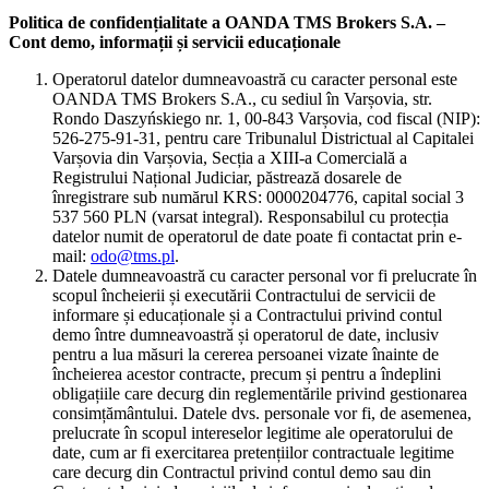
Politica de confidențialitate a OANDA TMS Brokers S.A. –
Cont demo, informații și servicii educaționale
Operatorul datelor dumneavoastră cu caracter personal este
OANDA TMS Brokers S.A., cu sediul în Varșovia, str.
Rondo Daszyńskiego nr. 1, 00-843 Varșovia, cod fiscal (NIP):
526-275-91-31, pentru care Tribunalul Districtual al Capitalei
Varșovia din Varșovia, Secția a XIII-a Comercială a
Registrului Național Judiciar, păstrează dosarele de
înregistrare sub numărul KRS: 0000204776, capital social 3
537 560 PLN (varsat integral). Responsabilul cu protecția
datelor numit de operatorul de date poate fi contactat prin e-
mail:
odo@tms.pl
.
Datele dumneavoastră cu caracter personal vor fi prelucrate în
scopul încheierii și executării Contractului de servicii de
informare și educaționale și a Contractului privind contul
demo între dumneavoastră și operatorul de date, inclusiv
pentru a lua măsuri la cererea persoanei vizate înainte de
încheierea acestor contracte, precum și pentru a îndeplini
obligațiile care decurg din reglementările privind gestionarea
consimțământului. Datele dvs. personale vor fi, de asemenea,
prelucrate în scopul intereselor legitime ale operatorului de
date, cum ar fi exercitarea pretențiilor contractuale legitime
care decurg din Contractul privind contul demo sau din