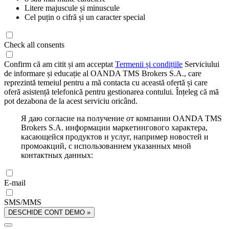
Litere majuscule și minuscule
Cel puțin o cifră și un caracter special
Check all consents
Confirm că am citit și am acceptat
Termenii și condițiile
Serviciului
de informare și educație al OANDA TMS Brokers S.A., care
reprezintă temeiul pentru a mă contacta cu această ofertă și care
oferă asistență telefonică pentru gestionarea contului. Înțeleg că mă
pot dezabona de la acest serviciu oricând.
Я даю согласие на получение от компании OANDA TMS
Brokers S.A. информации маркетингового характера,
касающейся продуктов и услуг, например новостей и
промоакций, с использованием указанных мной
контактных данных:
E-mail
SMS/MMS
DESCHIDE CONT DEMO »