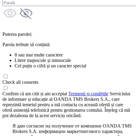
Puterea parolei:
Parola trebuie să conțină:
8 sau mai multe caractere
Litere majuscule și minuscule
Cel puțin o cifră și un caracter special
Check all consents
Confirm că am citit și am acceptat
Termenii și condițiile
Serviciului
de informare și educație al OANDA TMS Brokers S.A., care
reprezintă temeiul pentru a mă contacta cu această ofertă și care
oferă asistență telefonică pentru gestionarea contului. Înțeleg că mă
pot dezabona de la acest serviciu oricând.
Я даю согласие на получение от компании OANDA TMS
Brokers S.A. информации маркетингового характера,