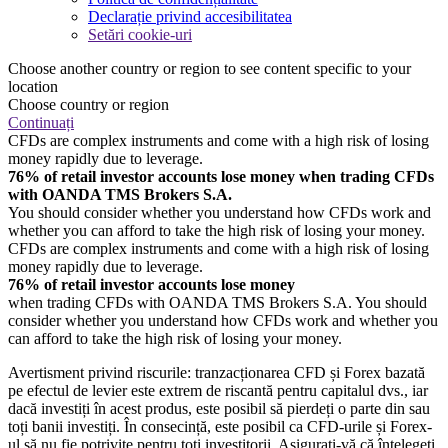
Declarație privind accesibilitatea
Setări cookie-uri
Choose another country or region to see content specific to your
location
Choose country or region
Continuați
CFDs are complex instruments and come with a high risk of losing
money rapidly due to leverage.
76% of retail investor accounts lose money when trading CFDs
with OANDA TMS Brokers S.A.
You should consider whether you understand how CFDs work and
whether you can afford to take the high risk of losing your money.
CFDs are complex instruments and come with a high risk of losing
money rapidly due to leverage.
76% of retail investor accounts lose money
when trading CFDs with OANDA TMS Brokers S.A. You should
consider whether you understand how CFDs work and whether you
can afford to take the high risk of losing your money.
Avertisment privind riscurile: tranzacționarea CFD și Forex bazată
pe efectul de levier este extrem de riscantă pentru capitalul dvs., iar
dacă investiți în acest produs, este posibil să pierdeți o parte din sau
toți banii investiți. În consecință, este posibil ca CFD-urile și Forex-
ul să nu fie potrivite pentru toți investitorii. Asigurați-vă că înțelegeți