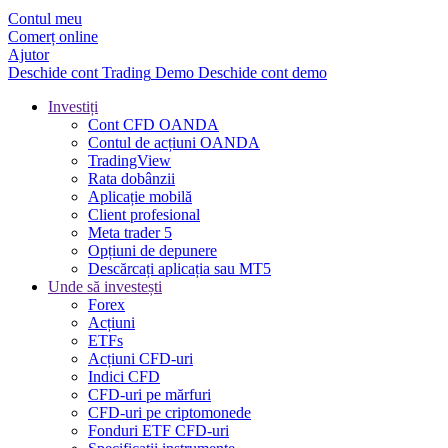
Contul meu
Comerț online
Ajutor
Deschide cont
Trading
Demo
Deschide cont demo
Investiți
Cont CFD OANDA
Contul de acțiuni OANDA
TradingView
Rata dobânzii
Aplicație mobilă
Client profesional
Meta trader 5
Opțiuni de depunere
Descărcați aplicația sau MT5
Unde să investești
Forex
Acțiuni
ETFs
Acțiuni CFD-uri
Indici CFD
CFD-uri pe mărfuri
CFD-uri pe criptomonede
Fonduri ETF CFD-uri