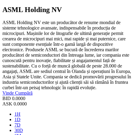
ASML Holding NV
ASML Holding NV este un producător de renume mondial de
sisteme tehnologice avansate, indispensabile în producția de
microcipuri. Mașinile lor de litografie de ultimă generație permit
crearea de microcipuri mai mici, mai rapide și mai puternice, care
sunt componente esențiale într-o gamă largă de dispozitive
electronice. Produsele ASML se bucură de încrederea marilor
producători de semiconductori din întreaga lume, iar compania este
cunoscută pentru inovație, fiabilitate și angajamentul față de
sustenabilitate. Cu o forță de muncă globală de peste 28.000 de
angajați, ASML are sediul central în Olanda și operațiuni în Europa,
Asia și Statele Unite. Compania se dedică promovării progresului în
industria semiconductorilor și ajută clienții săi să rămână în fruntea
curbei într-un peisaj tehnologic în rapidă evoluție.
Vinde
Cumpără
BID
0.0000
ASK
0.0000
1H
1D
7D
30D