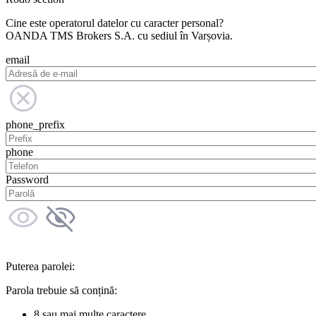
Cine este operatorul datelor cu caracter personal?
OANDA TMS Brokers S.A. cu sediul în Varșovia.
email
phone_prefix
phone
Password
Puterea parolei:
Parola trebuie să conțină:
8 sau mai multe caractere