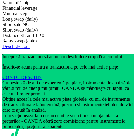
Value of 1 pip
Financial leverage
Minimal step
Long swap (daily)
Short sale
NO
Short swap (daily)
Distance SL and TP
0
3-day swap (date)
Deschide cont
Începe să tranzacționezi acum cu deschiderea rapidă a contului.
Înscrie-te acum pentru a tranzacționa pe cele mai active piețe
CONTO DESCHIS
Cu peste 20 de ani de experiență pe piețe, instrumente de analiză de
vârf și mii de clienți mulțumiți, OANDA se mândrește cu faptul că
este un broker premiat.
Obține acces la cele mai active piețe globale, cu mii de instrumente
de tranzacționare la îndemână, precum și instrumente tehnice de vârf
care te ajută în analiză.
Tranzacționează fără costuri inutile și cu transparență totală a
prețurilor - OANDA oferă zero comisioane pentru instrumentele
principale și prețuri transparente.