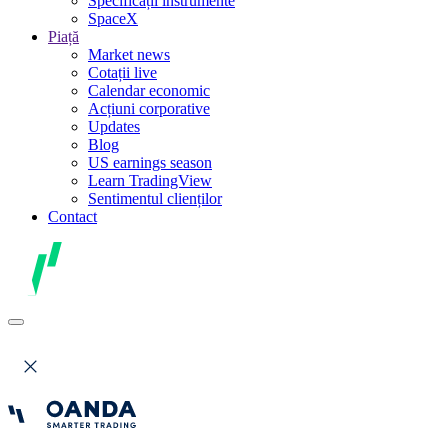
Specificații instrumente
SpaceX
Piață
Market news
Cotații live
Calendar economic
Acțiuni corporative
Updates
Blog
US earnings season
Learn TradingView
Sentimentul clienților
Contact