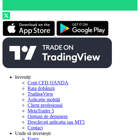
Investiți
Cont CFD OANDA
Rata dobânzii
TradingView
Aplicație mobilă
Client profesional
MetaTrader 5
Opțiuni de depunere
Descărcați aplicația sau MT5
Contact
Unde să investești
Forex