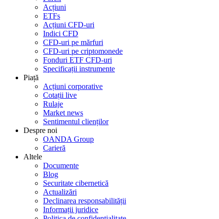
Acțiuni
ETFs
Acțiuni CFD-uri
Indici CFD
CFD-uri pe mărfuri
CFD-uri pe criptomonede
Fonduri ETF CFD-uri
Specificații instrumente
Piață
Acțiuni corporative
Cotații live
Rulaje
Market news
Sentimentul clienților
Despre noi
OANDA Group
Carieră
Altele
Documente
Blog
Securitate cibernetică
Actualizări
Declinarea responsabilității
Informații juridice
Politica de confidențialitate