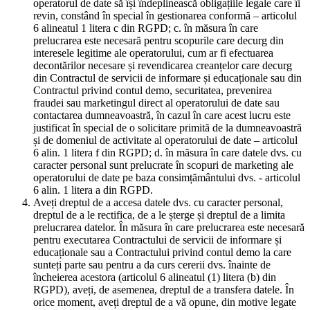
operatorul de date să își îndeplinească obligațiile legale care îi
revin, constând în special în gestionarea conformă – articolul
6 alineatul 1 litera c din RGPD; c. în măsura în care
prelucrarea este necesară pentru scopurile care decurg din
interesele legitime ale operatorului, cum ar fi efectuarea
decontărilor necesare și revendicarea creanțelor care decurg
din Contractul de servicii de informare și educaționale sau din
Contractul privind contul demo, securitatea, prevenirea
fraudei sau marketingul direct al operatorului de date sau
contactarea dumneavoastră, în cazul în care acest lucru este
justificat în special de o solicitare primită de la dumneavoastră
și de domeniul de activitate al operatorului de date – articolul
6 alin. 1 litera f din RGPD; d. în măsura în care datele dvs. cu
caracter personal sunt prelucrate în scopuri de marketing ale
operatorului de date pe baza consimțământului dvs. - articolul
6 alin. 1 litera a din RGPD.
Aveți dreptul de a accesa datele dvs. cu caracter personal,
dreptul de a le rectifica, de a le șterge și dreptul de a limita
prelucrarea datelor. În măsura în care prelucrarea este necesară
pentru executarea Contractului de servicii de informare și
educaționale sau a Contractului privind contul demo la care
sunteți parte sau pentru a da curs cererii dvs. înainte de
încheierea acestora (articolul 6 alineatul (1) litera (b) din
RGPD), aveți, de asemenea, dreptul de a transfera datele. În
orice moment, aveți dreptul de a vă opune, din motive legate