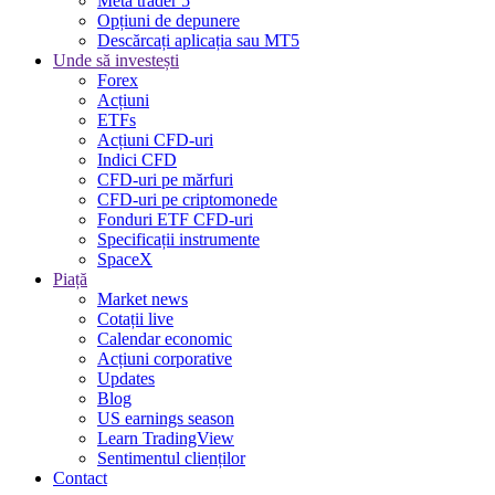
Meta trader 5
Opțiuni de depunere
Descărcați aplicația sau MT5
Unde să investești
Forex
Acțiuni
ETFs
Acțiuni CFD-uri
Indici CFD
CFD-uri pe mărfuri
CFD-uri pe criptomonede
Fonduri ETF CFD-uri
Specificații instrumente
SpaceX
Piață
Market news
Cotații live
Calendar economic
Acțiuni corporative
Updates
Blog
US earnings season
Learn TradingView
Sentimentul clienților
Contact