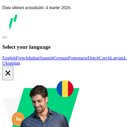
Data ultimei actualizări: 4 martie 2026.
Select your language
English
French
Italian
Spanish
German
Portuguese
Dutch
Czech
Latvian
L
Ukrainian
×