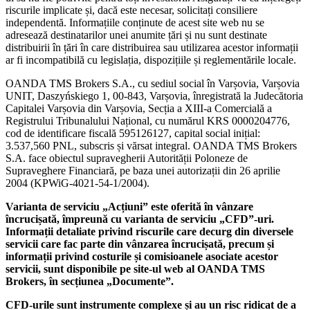
riscurile implicate și, dacă este necesar, solicitați consiliere
independentă. Informațiile conținute de acest site web nu se
adresează destinatarilor unei anumite țări și nu sunt destinate
distribuirii în țări în care distribuirea sau utilizarea acestor informații
ar fi incompatibilă cu legislația, dispozițiile și reglementările locale.
OANDA TMS Brokers S.A., cu sediul social în Varșovia, Varșovia
UNIT, Daszyńskiego 1, 00-843, Varșovia, înregistrată la Judecătoria
Capitalei Varșovia din Varșovia, Secția a XIII-a Comercială a
Registrului Tribunalului Național, cu numărul KRS 0000204776,
cod de identificare fiscală 595126127, capital social inițial:
3.537,560 PNL, subscris și vărsat integral. OANDA TMS Brokers
S.A. face obiectul supravegherii Autorității Poloneze de
Supraveghere Financiară, pe baza unei autorizații din 26 aprilie
2004 (KPWiG-4021-54-1/2004).
Varianta de serviciu „Acțiuni” este oferită în vânzare
încrucișată, împreună cu varianta de serviciu „CFD”-uri.
Informații detaliate privind riscurile care decurg din diversele
servicii care fac parte din vânzarea încrucișată, precum și
informații privind costurile și comisioanele asociate acestor
servicii, sunt disponibile pe site-ul web al OANDA TMS
Brokers, în secțiunea „Documente”.
CFD-urile sunt instrumente complexe și au un risc ridicat de a