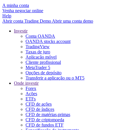
A minha conta
Venha negociar online
Help
Abrir conta
Trading
Demo
Abrir uma conta demo
Investir
Conta OANDA
OANDA stocks account
TradingView
Taxas de juro
Aplicação móvel
Cliente profissional
MetaTrader 5
Opções de depósito
Transferir a aplicação ou o MT5
Onde investir
Forex
Ações
ETFs
CFD de ações
CFD de índices
CFD de matérias-primas
CFD de criptomoeda
CFD de fundos ETF