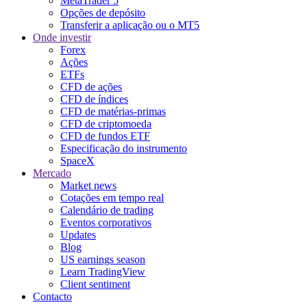
MetaTrader 5
Opções de depósito
Transferir a aplicação ou o MT5
Onde investir
Forex
Ações
ETFs
CFD de ações
CFD de índices
CFD de matérias-primas
CFD de criptomoeda
CFD de fundos ETF
Especificação do instrumento
SpaceX
Mercado
Market news
Cotações em tempo real
Calendário de trading
Eventos corporativos
Updates
Blog
US earnings season
Learn TradingView
Client sentiment
Contacto