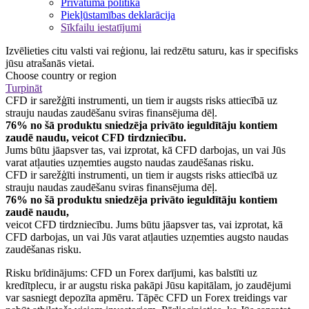
Privātuma politika
Piekļūstamības deklarācija
Sīkfailu iestatījumi
Izvēlieties citu valsti vai reģionu, lai redzētu saturu, kas ir specifisks
jūsu atrašanās vietai.
Choose country or region
Turpināt
CFD ir sarežģīti instrumenti, un tiem ir augsts risks attiecībā uz
strauju naudas zaudēšanu sviras finansējuma dēļ.
76% no šā produktu sniedzēja privāto ieguldītāju kontiem
zaudē naudu, veicot CFD tirdzniecību.
Jums būtu jāapsver tas, vai izprotat, kā CFD darbojas, un vai Jūs
varat atļauties uzņemties augsto naudas zaudēšanas risku.
CFD ir sarežģīti instrumenti, un tiem ir augsts risks attiecībā uz
strauju naudas zaudēšanu sviras finansējuma dēļ.
76% no šā produktu sniedzēja privāto ieguldītāju kontiem
zaudē naudu,
veicot CFD tirdzniecību. Jums būtu jāapsver tas, vai izprotat, kā
CFD darbojas, un vai Jūs varat atļauties uzņemties augsto naudas
zaudēšanas risku.
Risku brīdinājums: CFD un Forex darījumi, kas balstīti uz
kredītplecu, ir ar augstu riska pakāpi Jūsu kapitālam, jo zaudējumi
var sasniegt depozīta apmēru. Tāpēc CFD un Forex treidings var