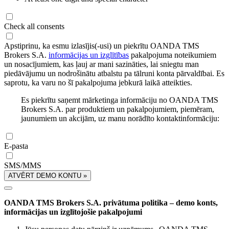
Check all consents
Apstiprinu, ka esmu izlasījis(-usi) un piekrītu OANDA TMS
Brokers S.A.
informācijas un izglītības
pakalpojuma noteikumiem
un nosacījumiem, kas ļauj ar mani sazināties, lai sniegtu man
piedāvājumu un nodrošinātu atbalstu pa tālruni konta pārvaldībai. Es
saprotu, ka varu no šī pakalpojuma jebkurā laikā atteikties.
Es piekrītu saņemt mārketinga informāciju no OANDA TMS
Brokers S.A. par produktiem un pakalpojumiem, piemēram,
jaunumiem un akcijām, uz manu norādīto kontaktinformāciju:
E-pasta
SMS/MMS
ATVĒRT DEMO KONTU »
OANDA TMS Brokers S.A. privātuma politika – demo konts,
informācijas un izglītojošie pakalpojumi