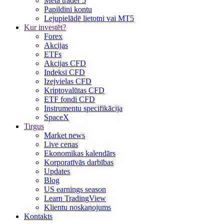
Meta trader 5
Papildini kontu
Lejupielādē lietotni vai MT5
Kur investēt?
Forex
Akcijas
ETFs
Akcijas CFD
Indeksi CFD
Izejvielas CFD
Kriptovalūtas CFD
ETF fondi CFD
Instrumentu specifikācija
SpaceX
Tirgus
Market news
Live cenas
Ekonomikas kalendārs
Korporatīvās darbības
Updates
Blog
US earnings season
Learn TradingView
Klientu noskaņojums
Kontakts