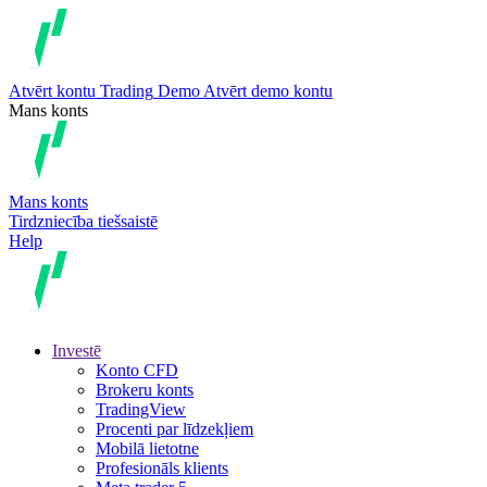
Atvērt kontu
Trading
Demo
Atvērt demo kontu
Mans konts
Mans konts
Tirdzniecība tiešsaistē
Help
Investē
Konto CFD
Brokeru konts
TradingView
Procenti par līdzekļiem
Mobilā lietotne
Profesionāls klients