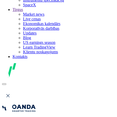
Instrumentu specifikācija
SpaceX
Tirgus
Market news
Live cenas
Ekonomikas kalendārs
Korporatīvās darbības
Updates
Blog
US earnings season
Learn TradingView
Klientu noskaņojums
Kontakts