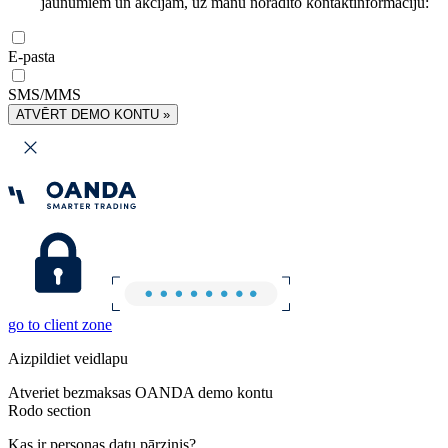
jaunumiem un akcijām, uz manu norādīto kontaktinformāciju:
E-pasta
SMS/MMS
ATVĒRT DEMO KONTU »
go to client zone
Aizpildiet veidlapu
Atveriet bezmaksas OANDA demo kontu
Rodo section
Kas ir personas datu pārzinis?