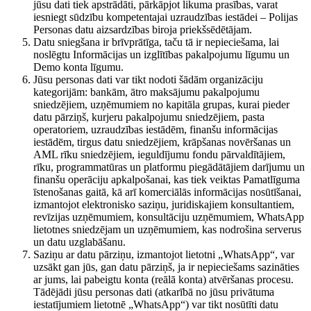
jūsu dati tiek apstrādāti, pārkāpjot likuma prasības, varat
iesniegt sūdzību kompetentajai uzraudzības iestādei – Polijas
Personas datu aizsardzības biroja priekšsēdētājam.
Datu sniegšana ir brīvprātīga, taču tā ir nepieciešama, lai
noslēgtu Informācijas un izglītības pakalpojumu līgumu un
Demo konta līgumu.
Jūsu personas dati var tikt nodoti šādām organizāciju
kategorijām: bankām, ātro maksājumu pakalpojumu
sniedzējiem, uzņēmumiem no kapitāla grupas, kurai pieder
datu pārziņš, kurjeru pakalpojumu sniedzējiem, pasta
operatoriem, uzraudzības iestādēm, finanšu informācijas
iestādēm, tirgus datu sniedzējiem, krāpšanas novēršanas un
AML rīku sniedzējiem, ieguldījumu fondu pārvaldītājiem,
rīku, programmatūras un platformu piegādātājiem darījumu un
finanšu operāciju apkalpošanai, kas tiek veiktas Pamatlīguma
īstenošanas gaitā, kā arī komerciālās informācijas nosūtīšanai,
izmantojot elektronisko saziņu, juridiskajiem konsultantiem,
revīzijas uzņēmumiem, konsultāciju uzņēmumiem, WhatsApp
lietotnes sniedzējam un uzņēmumiem, kas nodrošina serverus
un datu uzglabāšanu.
Saziņu ar datu pārziņu, izmantojot lietotni „WhatsApp“, var
uzsākt gan jūs, gan datu pārziņš, ja ir nepieciešams sazināties
ar jums, lai pabeigtu konta (reālā konta) atvēršanas procesu.
Tādējādi jūsu personas dati (atkarībā no jūsu privātuma
iestatījumiem lietotnē „WhatsApp“) var tikt nosūtīti datu