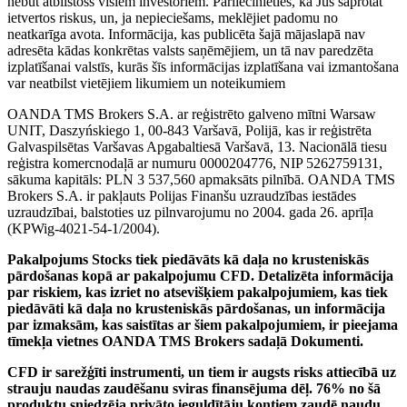
nebūt atbilstošs visiem investoriem. Pārliecinieties, ka Jūs saprotat
ietvertos riskus, un, ja nepieciešams, meklējiet padomu no
neatkarīga avota. Informācija, kas publicēta šajā mājaslapā nav
adresēta kādas konkrētas valsts saņēmējiem, un tā nav paredzēta
izplatīšanai valstīs, kurās šīs informācijas izplatīšana vai izmantošana
var neatbilst vietējiem likumiem un noteikumiem
OANDA TMS Brokers S.A. ar reģistrēto galveno mītni Warsaw
UNIT, Daszyńskiego 1, 00-843 Varšavā, Polijā, kas ir reģistrēta
Galvaspilsētas Varšavas Apgabaltiesā Varšavā, 13. Nacionālā tiesu
reģistra komercnodaļā ar numuru 0000204776, NIP 5262759131,
sākuma kapitāls: PLN 3 537,560 apmaksāts pilnībā. OANDA TMS
Brokers S.A. ir pakļauts Polijas Finanšu uzraudzības iestādes
uzraudzībai, balstoties uz pilnvarojumu no 2004. gada 26. aprīļa
(KPWig-4021-54-1/2004).
Pakalpojums Stocks tiek piedāvāts kā daļa no krusteniskās
pārdošanas kopā ar pakalpojumu CFD. Detalizēta informācija
par riskiem, kas izriet no atsevišķiem pakalpojumiem, kas tiek
piedāvāti kā daļa no krusteniskās pārdošanas, un informācija
par izmaksām, kas saistītas ar šiem pakalpojumiem, ir pieejama
tīmekļa vietnes OANDA TMS Brokers sadaļā Dokumenti.
CFD ir sarežģīti instrumenti, un tiem ir augsts risks attiecībā uz
strauju naudas zaudēšanu sviras finansējuma dēļ. 76% no šā
produktu sniedzēja privāto ieguldītāju kontiem zaudē naudu,