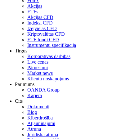
Forex
Akcijas
ETFs
Akcijas CFD
Indeksi CFD
Izejvielas CFD
Kriptovalūtas CFD
ETF fondi CFD
Instrumentu specifikācija
Tirgus
Korporatīvās darbības
Live cenas
Pārnesumi
Market news
Klientu noskaņojums
Par mums
OANDA Group
Karjera
Cits
Dokumenti
Blog
Kiberdrošība
Atjauninājumi
Atruna
Juridiska atruna