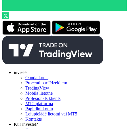
investē
Oanda konts
Procenti par līdzekļiem
TradingView
Mobilā lietotne
Profesionāls klients
MT5 platforma
Papildini kontu
Lejupielādē lietotni vai MT5
Kontakts
Kur investēt?