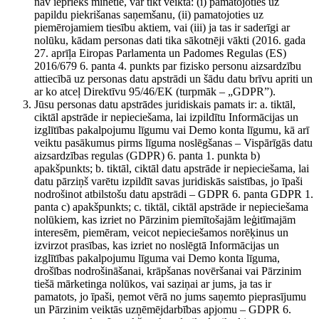
nav iepriekš minētie, var tikt veikta: (i) pamatojoties uz
papildu piekrišanas saņemšanu, (ii) pamatojoties uz
piemērojamiem tiesību aktiem, vai (iii) ja tas ir saderīgi ar
nolūku, kādam personas dati tika sākotnēji vākti (2016. gada
27. aprīļa Eiropas Parlamenta un Padomes Regulas (ES)
2016/679 6. panta 4. punkts par fizisko personu aizsardzību
attiecībā uz personas datu apstrādi un šādu datu brīvu apriti un
ar ko atceļ Direktīvu 95/46/EK (turpmāk – „GDPR”).
Jūsu personas datu apstrādes juridiskais pamats ir: a. tiktāl,
ciktāl apstrāde ir nepieciešama, lai izpildītu Informācijas un
izglītības pakalpojumu līgumu vai Demo konta līgumu, kā arī
veiktu pasākumus pirms līguma noslēgšanas – Vispārīgās datu
aizsardzības regulas (GDPR) 6. panta 1. punkta b)
apakšpunkts; b. tiktāl, ciktāl datu apstrāde ir nepieciešama, lai
datu pārziņš varētu izpildīt savas juridiskās saistības, jo īpaši
nodrošinot atbilstošu datu apstrādi – GDPR 6. panta GDPR 1.
panta c) apakšpunkts; c. tiktāl, ciktāl apstrāde ir nepieciešama
nolūkiem, kas izriet no Pārzinim piemītošajām leģitīmajām
interesēm, piemēram, veicot nepieciešamos norēķinus un
izvirzot prasības, kas izriet no noslēgtā Informācijas un
izglītības pakalpojumu līguma vai Demo konta līguma,
drošības nodrošināšanai, krāpšanas novēršanai vai Pārzinim
tiešā mārketinga nolūkos, vai saziņai ar jums, ja tas ir
pamatots, jo īpaši, ņemot vērā no jums saņemto pieprasījumu
un Pārzinim veiktās uzņēmējdarbības apjomu – GDPR 6.