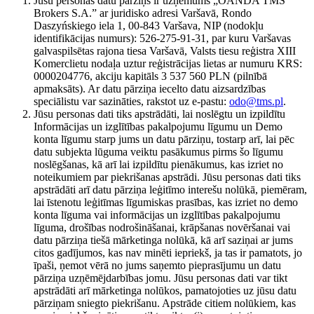
Jūsu personas datu pārziņš ir uzņēmums „OANDA TMS
Brokers S.A.” ar juridisko adresi Varšavā, Rondo
Daszyńskiego iela 1, 00-843 Varšava, NIP (nodokļu
identifikācijas numurs): 526-275-91-31, par kuru Varšavas
galvaspilsētas rajona tiesa Varšavā, Valsts tiesu reģistra XIII
Komerclietu nodaļa uztur reģistrācijas lietas ar numuru KRS:
0000204776, akciju kapitāls 3 537 560 PLN (pilnībā
apmaksāts). Ar datu pārziņa iecelto datu aizsardzības
speciālistu var sazināties, rakstot uz e-pastu:
odo@tms.pl
.
Jūsu personas dati tiks apstrādāti, lai noslēgtu un izpildītu
Informācijas un izglītības pakalpojumu līgumu un Demo
konta līgumu starp jums un datu pārziņu, tostarp arī, lai pēc
datu subjekta lūguma veiktu pasākumus pirms šo līgumu
noslēgšanas, kā arī lai izpildītu pienākumus, kas izriet no
noteikumiem par piekrišanas apstrādi. Jūsu personas dati tiks
apstrādāti arī datu pārziņa leģitīmo interešu nolūkā, piemēram,
lai īstenotu leģitīmas līgumiskas prasības, kas izriet no demo
konta līguma vai informācijas un izglītības pakalpojumu
līguma, drošības nodrošināšanai, krāpšanas novēršanai vai
datu pārziņa tiešā mārketinga nolūkā, kā arī saziņai ar jums
citos gadījumos, kas nav minēti iepriekš, ja tas ir pamatots, jo
īpaši, ņemot vērā no jums saņemto pieprasījumu un datu
pārziņa uzņēmējdarbības jomu. Jūsu personas dati var tikt
apstrādāti arī mārketinga nolūkos, pamatojoties uz jūsu datu
pārziņam sniegto piekrišanu. Apstrāde citiem nolūkiem, kas