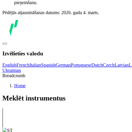
pieņemšanu.
Pēdējās atjaunināšanas datums: 2026. gada 4. marts.
Izvēlieties valodu
English
French
Italian
Spanish
German
Portuguese
Dutch
Czech
Latvian
L
Ukrainian
Breadcrumb
Home
Meklēt instrumentus