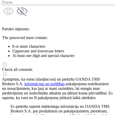
Paroles stiprums:
The password must contain:
8 or more characters
Uppercase and lowercase letters
At least one digit and special character
Check all consents
Apstiprinu, ka esmu izlasījis(-usi) un piekrītu OANDA TMS
Brokers S.A.
informācijas un izglītības
pakalpojuma noteikumiem
un nosacījumiem, kas ļauj ar mani sazināties, lai sniegtu man
piedāvājumu un nodrošinātu atbalstu pa tālruni konta pārvaldībai. Es
saprotu, ka varu no šī pakalpojuma jebkurā laikā atteikties.
Es piekrītu saņemt mārketinga informāciju no OANDA TMS
Brokers S.A. par produktiem un pakalpojumiem, piemēram,