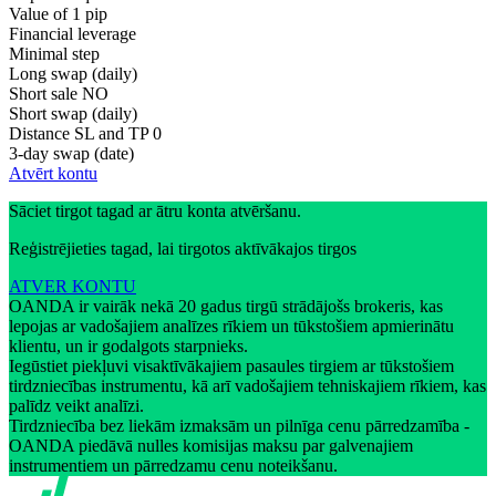
Value of 1 pip
Financial leverage
Minimal step
Long swap (daily)
Short sale
NO
Short swap (daily)
Distance SL and TP
0
3-day swap (date)
Atvērt kontu
Sāciet tirgot tagad ar ātru konta atvēršanu.
Reģistrējieties tagad, lai tirgotos aktīvākajos tirgos
ATVER KONTU
OANDA ir vairāk nekā 20 gadus tirgū strādājošs brokeris, kas
lepojas ar vadošajiem analīzes rīkiem un tūkstošiem apmierinātu
klientu, un ir godalgots starpnieks.
Iegūstiet piekļuvi visaktīvākajiem pasaules tirgiem ar tūkstošiem
tirdzniecības instrumentu, kā arī vadošajiem tehniskajiem rīkiem, kas
palīdz veikt analīzi.
Tirdzniecība bez liekām izmaksām un pilnīga cenu pārredzamība -
OANDA piedāvā nulles komisijas maksu par galvenajiem
instrumentiem un pārredzamu cenu noteikšanu.