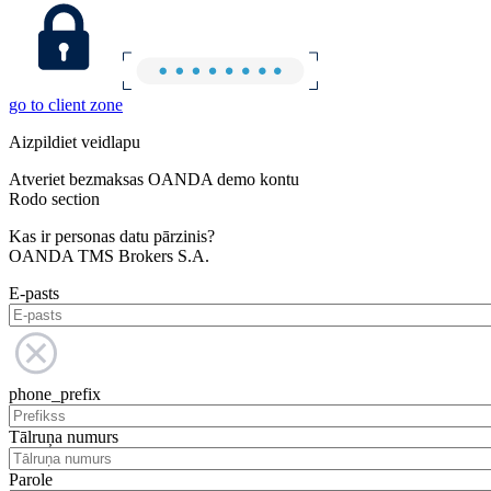
go to client zone
Aizpildiet veidlapu
Atveriet bezmaksas OANDA demo kontu
Rodo section
Kas ir personas datu pārzinis?
OANDA TMS Brokers S.A.
E-pasts
phone_prefix
Tālruņa numurs
Parole