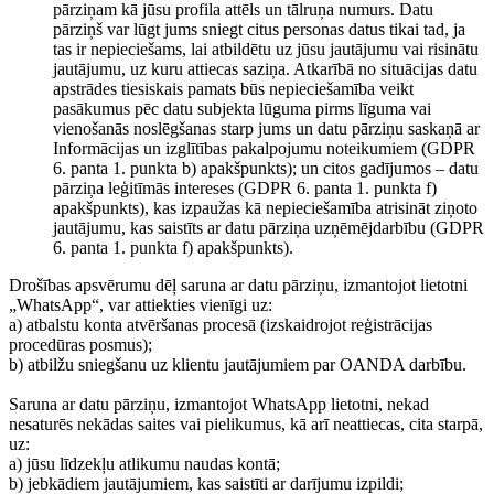
pārziņam kā jūsu profila attēls un tālruņa numurs. Datu
pārziņš var lūgt jums sniegt citus personas datus tikai tad, ja
tas ir nepieciešams, lai atbildētu uz jūsu jautājumu vai risinātu
jautājumu, uz kuru attiecas saziņa. Atkarībā no situācijas datu
apstrādes tiesiskais pamats būs nepieciešamība veikt
pasākumus pēc datu subjekta lūguma pirms līguma vai
vienošanās noslēgšanas starp jums un datu pārziņu saskaņā ar
Informācijas un izglītības pakalpojumu noteikumiem (GDPR
6. panta 1. punkta b) apakšpunkts); un citos gadījumos – datu
pārziņa leģitīmās intereses (GDPR 6. panta 1. punkta f)
apakšpunkts), kas izpaužas kā nepieciešamība atrisināt ziņoto
jautājumu, kas saistīts ar datu pārziņa uzņēmējdarbību (GDPR
6. panta 1. punkta f) apakšpunkts).
Drošības apsvērumu dēļ saruna ar datu pārziņu, izmantojot lietotni
„WhatsApp“, var attiekties vienīgi uz:
a) atbalstu konta atvēršanas procesā (izskaidrojot reģistrācijas
procedūras posmus);
b) atbilžu sniegšanu uz klientu jautājumiem par OANDA darbību.
Saruna ar datu pārziņu, izmantojot WhatsApp lietotni, nekad
nesaturēs nekādas saites vai pielikumus, kā arī neattiecas, cita starpā,
uz:
a) jūsu līdzekļu atlikumu naudas kontā;
b) jebkādiem jautājumiem, kas saistīti ar darījumu izpildi;