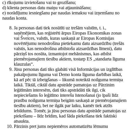
c) rīkojumu izvietošanu vai to grozīšanu;
d) klienta personas datu maiņu vai atjaunināšanu;
e) norādījumu iesniegšanu par naudas iemaksu vai izņemšanu no
naudas konta.
Ja personas dati tiek nosūtīti uz trešām valstīm, t. i.,
saņēmējiem, kas reģistrēti ārpus Eiropas Ekonomikas zonas
vai Šveices, valstīs, kuras saskaņā ar Eiropas Komisijas
novērtējumu nenodrošina pietiekamu datu aizsardzību (trešās
valstis, kas nenodrošina atbilstošu aizsardzības līmeni), datu
pārziņš tos nosūta, izmantojot mehānismus, kas atbilst
piemērojamajiem tiesību aktiem, tostarp ES „standarta līguma
klauzulas“.
Jūsu personas dati tiks glabāti visā Informācijas un izglītības
pakalpojumu līguma vai Demo konta līguma darbības laikā,
kā arī pēc tā izbeigšanas – likumā noteiktā noilguma termiņa
laikā. Tiktāl, ciktāl datu apstrāde pamatojas uz Pārzinim
leģitīmām interesēm, dati tiks apstrādāti tik ilgi, cik
nepieciešams šo leģitīmo interešu īstenošanai (jo īpaši līdz
prasību noilguma termiņa beigām saskaņā ar piemērojamajiem
tiesību aktiem), bet ne ilgāk par laiku, kamēr tiek atzīts
iebildums. Tomēr, ja jūsu personas datu apstrāde pamatojas uz
piekrišanu – līdz brīdim, kad šāda piekrišana tiek faktiski
atsaukta.
Pārzinis pret jums nepiemēros automatizētu lēmumu