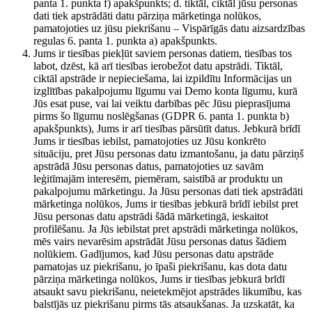
panta 1. punkta f) apakšpunkts; d. tiktāl, ciktāl jūsu personas
dati tiek apstrādāti datu pārziņa mārketinga nolūkos,
pamatojoties uz jūsu piekrišanu – Vispārīgās datu aizsardzības
regulas 6. panta 1. punkta a) apakšpunkts.
Jums ir tiesības piekļūt saviem personas datiem, tiesības tos
labot, dzēst, kā arī tiesības ierobežot datu apstrādi. Tiktāl,
ciktāl apstrāde ir nepieciešama, lai izpildītu Informācijas un
izglītības pakalpojumu līgumu vai Demo konta līgumu, kurā
Jūs esat puse, vai lai veiktu darbības pēc Jūsu pieprasījuma
pirms šo līgumu noslēgšanas (GDPR 6. panta 1. punkta b)
apakšpunkts), Jums ir arī tiesības pārsūtīt datus. Jebkurā brīdī
Jums ir tiesības iebilst, pamatojoties uz Jūsu konkrēto
situāciju, pret Jūsu personas datu izmantošanu, ja datu pārziņš
apstrādā Jūsu personas datus, pamatojoties uz savām
leģitīmajām interesēm, piemēram, saistībā ar produktu un
pakalpojumu mārketingu. Ja Jūsu personas dati tiek apstrādāti
mārketinga nolūkos, Jums ir tiesības jebkurā brīdī iebilst pret
Jūsu personas datu apstrādi šādā mārketingā, ieskaitot
profilēšanu. Ja Jūs iebilstat pret apstrādi mārketinga nolūkos,
mēs vairs nevarēsim apstrādāt Jūsu personas datus šādiem
nolūkiem. Gadījumos, kad Jūsu personas datu apstrāde
pamatojas uz piekrišanu, jo īpaši piekrišanu, kas dota datu
pārziņa mārketinga nolūkos, Jums ir tiesības jebkurā brīdī
atsaukt savu piekrišanu, neietekmējot apstrādes likumību, kas
balstījās uz piekrišanu pirms tās atsaukšanas. Ja uzskatāt, ka