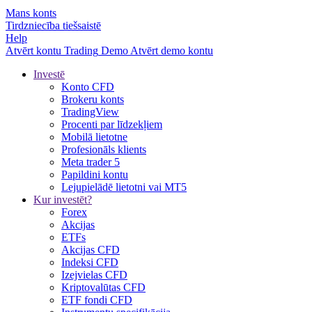
Mans konts
Tirdzniecība tiešsaistē
Help
Atvērt kontu
Trading
Demo
Atvērt demo kontu
Investē
Konto CFD
Brokeru konts
TradingView
Procenti par līdzekļiem
Mobilā lietotne
Profesionāls klients
Meta trader 5
Papildini kontu
Lejupielādē lietotni vai MT5
Kur investēt?
Forex
Akcijas
ETFs
Akcijas CFD
Indeksi CFD
Izejvielas CFD
Kriptovalūtas CFD
ETF fondi CFD