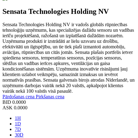
Sensata Technologies Holding NV
Sensata Technologies Holding NV ir vadošs globāls rūpniecības
tehnoloģiju uzņēmums, kas specializējas dažādu sensoru un vadības
ierīču projektēšanā, ražošanā un izplatīšanā dažādām nozarēm.
Uzņēmuma produkti ir izstrādāti ar lielu uzsvaru uz drošību,
efektivitāti un ilgtspējību, un tie tiek plaši izmantoti automobiļu,
aviācijas, rūpniecības un citās jomās. Sensata plašais portfelis ietver
spiediena sensorus, temperatūras sensorus, pozīcijas sensorus,
slēdžus un vadības ierīces apkures, ventilācijas un gaisa
kondicionēšanas sistēmām. Uzņēmuma inovatīvie risinājumi ļauj
klientiem uzlabot veiktspēju, samazināt izmaksas un ievērot
normatīvās prasības. Sensata galvenais birojs atrodas Nīderlandē, un
uzņēmums darbojas vairāk nekā 20 valstīs, apkalpojot klientus
vairāk nekā 100 valstīs visā pasaulē.
Pārdošanas cena
Pirkšanas cena
BID
0.0000
ASK
0.0000
1H
1D
7D
30D