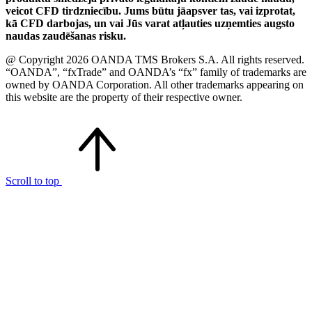
veicot CFD tirdzniecību. Jums būtu jāapsver tas, vai izprotat,
kā CFD darbojas, un vai Jūs varat atļauties uzņemties augsto
naudas zaudēšanas risku.
@ Copyright 2026 OANDA TMS Brokers S.A. All rights reserved.
“OANDA”, “fxTrade” and OANDA’s “fx” family of trademarks are
owned by OANDA Corporation. All other trademarks appearing on
this website are the property of their respective owner.
Scroll to top