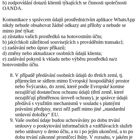
b) zodpovídání dotazů klientů týkajících se činnosti společnosti
OANDA.
Komunikace s správcem údajů prostřednictvím aplikace WhatsApp
nikdy nebude obsahovat žádné odkazy ani přílohy a nebude se
mimo jiné týkat:
a) zůstatku vašich prostředků na hotovostním účtu;
b) jakýchkoli záležitostí souvisejících s prováděním transakcí;
c) zadávání nebo úprav příkazů;
d) změny nebo aktualizace osobních údajů klienta;
e) zadávání pokynů k vkladu nebo výběru prostředků na/z
hotovostního účtu.
V případě předávání osobních údajů do třetích zemí, tj.
příjemcům se sídlem mimo Evropský hospodářský prostor
nebo Švýcarsko, do zemí, které podle Evropské komise
nezajišťují dostatečnou ochranu údajů (třetí země, které
nezajišťují přiměřenou úroveň ochrany), je správce údajů
předává s využitím mechanismů v souladu s platnými
právními předpisy, mezi něž patří mimo jiné „standardní
smluvní doložky“ EU.
Vaše osobní údaje budou uchovávány po dobu trvání
smlouvy o poskytování informačních a vzdělávacích služeb
nebo smlouvy o demo účtu, a to i po jejím ukončení, a to po
dobu trvání zákonné promlčecí lhůty. V rozsahu, v jakém je