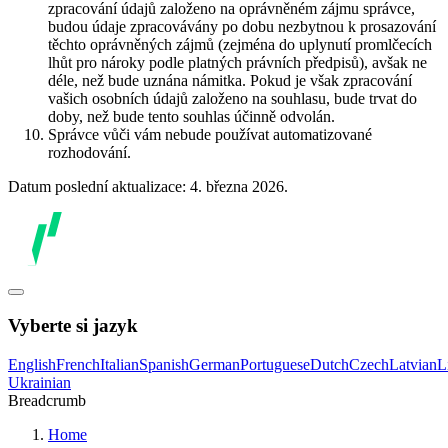
zpracování údajů založeno na oprávněném zájmu správce,
budou údaje zpracovávány po dobu nezbytnou k prosazování
těchto oprávněných zájmů (zejména do uplynutí promlčecích
lhůt pro nároky podle platných právních předpisů), avšak ne
déle, než bude uznána námitka. Pokud je však zpracování
vašich osobních údajů založeno na souhlasu, bude trvat do
doby, než bude tento souhlas účinně odvolán.
Správce vůči vám nebude používat automatizované
rozhodování.
Datum poslední aktualizace: 4. března 2026.
Vyberte si jazyk
English
French
Italian
Spanish
German
Portuguese
Dutch
Czech
Latvian
L
Ukrainian
Breadcrumb
Home