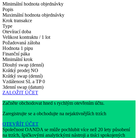
Minimální hodnota objednávky
Popis
Maximální hodnota objednávky
Krok transakce
Type
Otevírací doba
Velikost kontraktu / 1 lot
Požadovaná záloha
Hodnota 1 pipu
Finanční páka
Minimální krok
Dlouhý swap (denní)
Krátký prodej
NO
Krátký swap (denní)
Vzdálenost SL a TP
0
3denní swap (datum)
ZALOŽIT ÚČET
Začněte obchodovat hned s rychlým otevřením účtu.
Zaregistrujte se a obchodujte na nejaktivnějších trzích
OTEVŘÍT ÚČET
Společnost OANDA se může pochlubit více než 20 lety působení
na trzích, špičkovými analytickými nástroji a tisíci spokojených