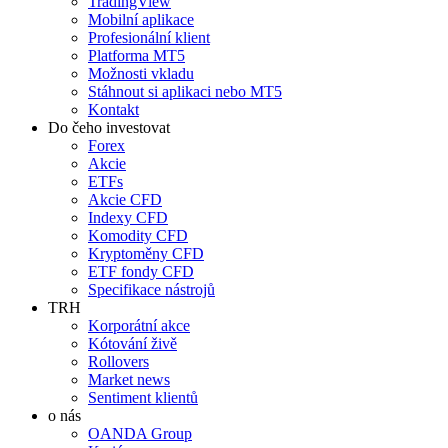
TradingView
Mobilní aplikace
Profesionální klient
Platforma MT5
Možnosti vkladu
Stáhnout si aplikaci nebo MT5
Kontakt
Do čeho investovat
Forex
Akcie
ETFs
Akcie CFD
Indexy CFD
Komodity CFD
Kryptoměny CFD
ETF fondy CFD
Specifikace nástrojů
TRH
Korporátní akce
Kótování živě
Rollovers
Market news
Sentiment klientů
o nás
OANDA Group