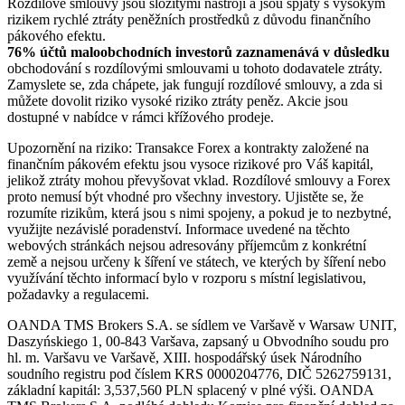
Rozdílové smlouvy jsou složitými nástroji a jsou spjaty s vysokým
rizikem rychlé ztráty peněžních prostředků z důvodu finančního
pákového efektu.
76% účtů maloobchodních investorů zaznamenává v důsledku
obchodování s rozdílovými smlouvami u tohoto dodavatele ztráty.
Zamyslete se, zda chápete, jak fungují rozdílové smlouvy, a zda si
můžete dovolit riziko vysoké riziko ztráty peněz. Akcie jsou
dostupné v nabídce v rámci křížového prodeje.
Upozornění na riziko: Transakce Forex a kontrakty založené na
finančním pákovém efektu jsou vysoce rizikové pro Váš kapitál,
jelikož ztráty mohou převyšovat vklad. Rozdílové smlouvy a Forex
proto nemusí být vhodné pro všechny investory. Ujistěte se, že
rozumíte rizikům, která jsou s nimi spojeny, a pokud je to nezbytné,
využijte nezávislé poradenství. Informace uvedené na těchto
webových stránkách nejsou adresovány příjemcům z konkrétní
země a nejsou určeny k šíření ve státech, ve kterých by šíření nebo
využívání těchto informací bylo v rozporu s místní legislativou,
požadavky a regulacemi.
OANDA TMS Brokers S.A. se sídlem ve Varšavě v Warsaw UNIT,
Daszyńskiego 1, 00-843 Varšava, zapsaný u Obvodního soudu pro
hl. m. Varšavu ve Varšavě, XIII. hospodářský úsek Národního
soudního registru pod číslem KRS 0000204776, DIČ 5262759131,
základní kapitál: 3,537,560 PLN splacený v plné výši. OANDA