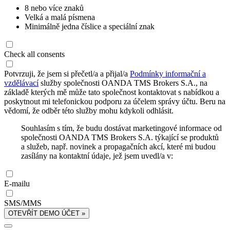
8 nebo více znaků
Velká a malá písmena
Minimálně jedna číslice a speciální znak
Check all consents
Potvrzuji, že jsem si přečetl/a a přijal/a
Podmínky informační a
vzdělávací
služby společnosti OANDA TMS Brokers S.A., na
základě kterých mě může tato společnost kontaktovat s nabídkou a
poskytnout mi telefonickou podporu za účelem správy účtu. Beru na
vědomí, že odběr této služby mohu kdykoli odhlásit.
Souhlasím s tím, že budu dostávat marketingové informace od
společnosti OANDA TMS Brokers S.A. týkající se produktů
a služeb, např. novinek a propagačních akcí, které mi budou
zasílány na kontaktní údaje, jež jsem uvedl/a v:
E-mailu
SMS/MMS
OTEVŘÍT DEMO ÚČET »