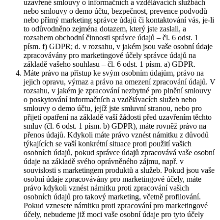
uzavřené smlouvy o informačních a vzdělávacích službách
nebo smlouvy o demo účtu, bezpečnost, prevence podvodů
nebo přímý marketing správce údajů či kontaktování vás, je-li
to odůvodněno zejména dotazem, který jste zaslali, a
rozsahem obchodní činnosti správce údajů – čl. 6 odst. 1
písm. f) GDPR; d. v rozsahu, v jakém jsou vaše osobní údaje
zpracovávány pro marketingové účely správce údajů na
základě vašeho souhlasu – čl. 6 odst. 1 písm. a) GDPR.
Máte právo na přístup ke svým osobním údajům, právo na
jejich opravu, výmaz a právo na omezení zpracování údajů. V
rozsahu, v jakém je zpracování nezbytné pro plnění smlouvy
o poskytování informačních a vzdělávacích služeb nebo
smlouvy o demo účtu, jejíž jste smluvní stranou, nebo pro
přijetí opatření na základě vaší žádosti před uzavřením těchto
smluv (čl. 6 odst. 1 písm. b) GDPR), máte rovněž právo na
přenos údajů. Kdykoli máte právo vznést námitku z důvodů
týkajících se vaší konkrétní situace proti použití vašich
osobních údajů, pokud správce údajů zpracovává vaše osobní
údaje na základě svého oprávněného zájmu, např. v
souvislosti s marketingem produktů a služeb. Pokud jsou vaše
osobní údaje zpracovávány pro marketingové účely, máte
právo kdykoli vznést námitku proti zpracování vašich
osobních údajů pro takový marketing, včetně profilování.
Pokud vznesete námitku proti zpracování pro marketingové
účely, nebudeme již moci vaše osobní údaje pro tyto účely