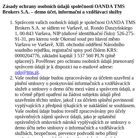
Zásady ochrany osobních údajů společnosti OANDA TMS
Brokers S.A. – demo účet, informační a vzdělávací služby
Správcem vašich osobních údajů je společnost OANDA TMS
Brokers S.A. se sídlem ve Varšavě, ul. Rondo Daszyńskiego
1, 00-843 Varšava, NIP (daňové identifikační číslo): 526-275-
91-31, pro kterou vede Okresní soud pro hlavní město
Varšavu ve Varšavě, XIII. obchodní oddělení Národního
soudního rejstříku, registrační spisy pod číslem KRS:
0000204776, základní kapitál 3 537 560 PLN (plně
splacený). Pověřenec pro ochranu osobních údajů jmenovaný
správcem údajů je k dispozici na e-mailové adrese:
odo@tms.pl
.
Vaše osobní údaje budou zpracovávány za účelem uzavření a
plnění smlouvy o poskytování informačních a vzdělávacích
služeb a smlouvy o demo účtu mezi vámi a správcem údajů, a
to včetně přijetí opatření na žádost subjektu údajů před
uzavřením těchto smluv, jakož i za účelem splnění povinností
vyplývajících z předpisů týkajících se nakládání se souhlasem.
Vaše osobní údaje budou rovněž zpracovávány pro účely
oprávněných zájmů správce údajů, jako je uplatnění
oprávněných smluvních nároků vyplývajících ze smlouvy o
demo účtu nebo smlouvy o informačních a vzdělávacích
službách, bezpečnost, prevence podvodů nebo přímý