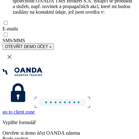
společnosti OANDA TMS Brokers S.A. týkající se produktů
a služeb, např. novinek a propagačních akcí, které mi budou
zasílány na kontaktní údaje, jež jsem uvedl/a v:
E-mailu
SMS/MMS
OTEVŘÍT DEMO ÚČET »
go to client zone
Vyplňte formulář
Otevřete si demo účet OANDA zdarma
Rodo section