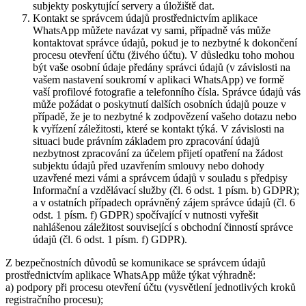
subjekty poskytující servery a úložiště dat.
Kontakt se správcem údajů prostřednictvím aplikace
WhatsApp můžete navázat vy sami, případně vás může
kontaktovat správce údajů, pokud je to nezbytné k dokončení
procesu otevření účtu (živého účtu). V důsledku toho mohou
být vaše osobní údaje předány správci údajů (v závislosti na
vašem nastavení soukromí v aplikaci WhatsApp) ve formě
vaší profilové fotografie a telefonního čísla. Správce údajů vás
může požádat o poskytnutí dalších osobních údajů pouze v
případě, že je to nezbytné k zodpovězení vašeho dotazu nebo
k vyřízení záležitosti, které se kontakt týká. V závislosti na
situaci bude právním základem pro zpracování údajů
nezbytnost zpracování za účelem přijetí opatření na žádost
subjektu údajů před uzavřením smlouvy nebo dohody
uzavřené mezi vámi a správcem údajů v souladu s předpisy
Informační a vzdělávací služby (čl. 6 odst. 1 písm. b) GDPR);
a v ostatních případech oprávněný zájem správce údajů (čl. 6
odst. 1 písm. f) GDPR) spočívající v nutnosti vyřešit
nahlášenou záležitost související s obchodní činností správce
údajů (čl. 6 odst. 1 písm. f) GDPR).
Z bezpečnostních důvodů se komunikace se správcem údajů
prostřednictvím aplikace WhatsApp může týkat výhradně:
a) podpory při procesu otevření účtu (vysvětlení jednotlivých kroků
registračního procesu);