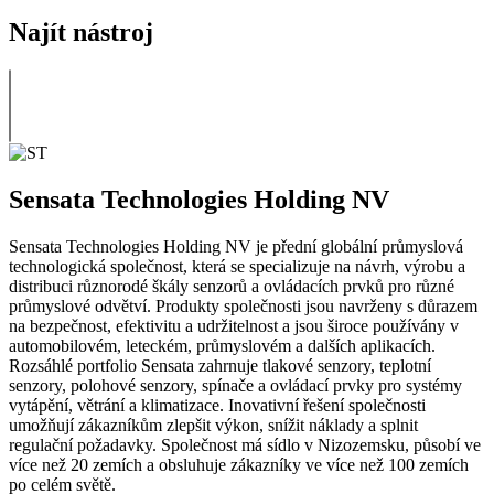
Najít nástroj
Sensata Technologies Holding NV
Sensata Technologies Holding NV je přední globální průmyslová
technologická společnost, která se specializuje na návrh, výrobu a
distribuci různorodé škály senzorů a ovládacích prvků pro různé
průmyslové odvětví. Produkty společnosti jsou navrženy s důrazem
na bezpečnost, efektivitu a udržitelnost a jsou široce používány v
automobilovém, leteckém, průmyslovém a dalších aplikacích.
Rozsáhlé portfolio Sensata zahrnuje tlakové senzory, teplotní
senzory, polohové senzory, spínače a ovládací prvky pro systémy
vytápění, větrání a klimatizace. Inovativní řešení společnosti
umožňují zákazníkům zlepšit výkon, snížit náklady a splnit
regulační požadavky. Společnost má sídlo v Nizozemsku, působí ve
více než 20 zemích a obsluhuje zákazníky ve více než 100 zemích
po celém světě.