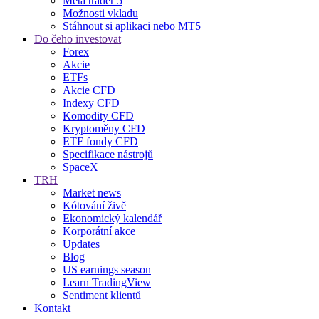
Meta trader 5
Možnosti vkladu
Stáhnout si aplikaci nebo MT5
Do čeho investovat
Forex
Akcie
ETFs
Akcie CFD
Indexy CFD
Komodity CFD
Kryptoměny CFD
ETF fondy CFD
Specifikace nástrojů
SpaceX
TRH
Market news
Kótování živě
Ekonomický kalendář
Korporátní akce
Updates
Blog
US earnings season
Learn TradingView
Sentiment klientů
Kontakt