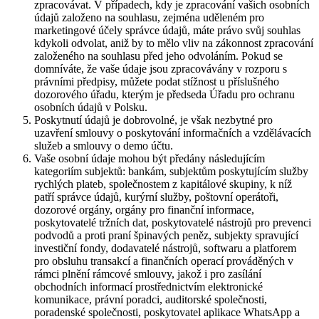
zpracovávat. V případech, kdy je zpracování vašich osobních
údajů založeno na souhlasu, zejména uděleném pro
marketingové účely správce údajů, máte právo svůj souhlas
kdykoli odvolat, aniž by to mělo vliv na zákonnost zpracování
založeného na souhlasu před jeho odvoláním. Pokud se
domníváte, že vaše údaje jsou zpracovávány v rozporu s
právními předpisy, můžete podat stížnost u příslušného
dozorového úřadu, kterým je předseda Úřadu pro ochranu
osobních údajů v Polsku.
Poskytnutí údajů je dobrovolné, je však nezbytné pro
uzavření smlouvy o poskytování informačních a vzdělávacích
služeb a smlouvy o demo účtu.
Vaše osobní údaje mohou být předány následujícím
kategoriím subjektů: bankám, subjektům poskytujícím služby
rychlých plateb, společnostem z kapitálové skupiny, k níž
patří správce údajů, kurýrní služby, poštovní operátoři,
dozorové orgány, orgány pro finanční informace,
poskytovatelé tržních dat, poskytovatelé nástrojů pro prevenci
podvodů a proti praní špinavých peněz, subjekty spravující
investiční fondy, dodavatelé nástrojů, softwaru a platforem
pro obsluhu transakcí a finančních operací prováděných v
rámci plnění rámcové smlouvy, jakož i pro zasílání
obchodních informací prostřednictvím elektronické
komunikace, právní poradci, auditorské společnosti,
poradenské společnosti, poskytovatel aplikace WhatsApp a