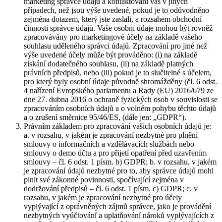
marketing správce údajů a kontaktování vás v jiných
případech, než jsou výše uvedené, pokud je to odůvodněno
zejména dotazem, který jste zaslali, a rozsahem obchodní
činnosti správce údajů. Vaše osobní údaje mohou být rovněž
zpracovávány pro marketingové účely na základě vašeho
souhlasu uděleného správci údajů. Zpracování pro jiné než
výše uvedené účely může být prováděno: (i) na základě
získání dodatečného souhlasu, (ii) na základě platných
právních předpisů, nebo (iii) pokud je to slučitelné s účelem,
pro který byly osobní údaje původně shromážděny (čl. 6 odst.
4 nařízení Evropského parlamentu a Rady (EU) 2016/679 ze
dne 27. dubna 2016 o ochraně fyzických osob v souvislosti se
zpracováním osobních údajů a o volném pohybu těchto údajů
a o zrušení směrnice 95/46/ES, (dále jen: „GDPR“).
Právním základem pro zpracování vašich osobních údajů je:
a. v rozsahu, v jakém je zpracování nezbytné pro plnění
smlouvy o informačních a vzdělávacích službách nebo
smlouvy o demo účtu a pro přijetí opatření před uzavřením
smlouvy – čl. 6 odst. 1 písm. b) GDPR; b. v rozsahu, v jakém
je zpracování údajů nezbytné pro to, aby správce údajů mohl
plnit své zákonné povinnosti, spočívající zejména v
dodržování předpisů – čl. 6 odst. 1 písm. c) GDPR; c. v
rozsahu, v jakém je zpracování nezbytné pro účely
vyplývající z oprávněných zájmů správce, jako je provádění
nezbytných vyúčtování a uplatňování nároků vyplývajících z