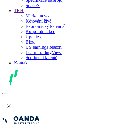
Specifikace nástrojů
SpaceX
TRH
Market news
Kótování živě
Ekonomický kalendář
Korporátní akce
Updates
Blog
US earnings season
Learn TradingView
Sentiment klientů
Kontakt