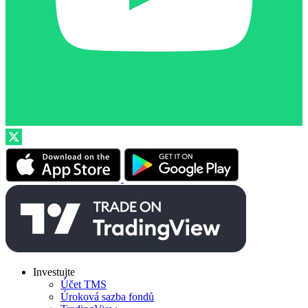
Investujte
Účet TMS
Úroková sazba fondů