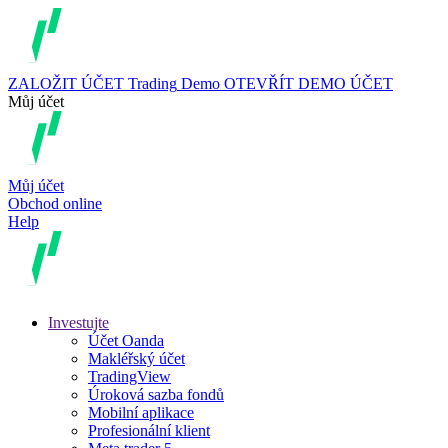
ZALOŽIT ÚČET
Trading
Demo
OTEVŘÍT DEMO ÚČET
Můj účet
Můj účet
Obchod online
Help
Investujte
Účet Oanda
Makléřský účet
TradingView
Úroková sazba fondů
Mobilní aplikace
Profesionální klient