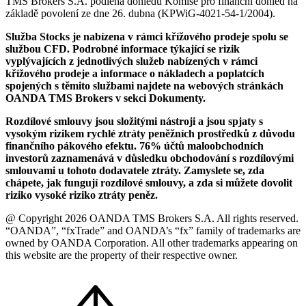
TMS Brokers S.A. podléhá dohledu Komise pro finanční dohled na
základě povolení ze dne 26. dubna (KPWiG-4021-54-1/2004).
Služba Stocks je nabízena v rámci křížového prodeje spolu se
službou CFD. Podrobné informace týkající se rizik
vyplývajících z jednotlivých služeb nabízených v rámci
křížového prodeje a informace o nákladech a poplatcích
spojených s těmito službami najdete na webových stránkách
OANDA TMS Brokers v sekci Dokumenty.
Rozdílové smlouvy jsou složitými nástroji a jsou spjaty s
vysokým rizikem rychlé ztráty peněžních prostředků z důvodu
finančního pákového efektu. 76% účtů maloobchodních
investorů zaznamenává v důsledku obchodování s rozdílovými
smlouvami u tohoto dodavatele ztráty. Zamyslete se, zda
chápete, jak fungují rozdílové smlouvy, a zda si můžete dovolit
riziko vysoké riziko ztráty peněz.
@ Copyright 2026 OANDA TMS Brokers S.A. All rights reserved.
“OANDA”, “fxTrade” and OANDA’s “fx” family of trademarks are
owned by OANDA Corporation. All other trademarks appearing on
this website are the property of their respective owner.