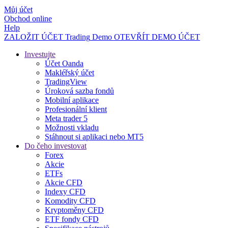
Můj účet
Obchod online
Help
ZALOŽIT ÚČET
Trading
Demo
OTEVŘÍT DEMO ÚČET
Investujte
Účet Oanda
Makléřský účet
TradingView
Úroková sazba fondů
Mobilní aplikace
Profesionální klient
Meta trader 5
Možnosti vkladu
Stáhnout si aplikaci nebo MT5
Do čeho investovat
Forex
Akcie
ETFs
Akcie CFD
Indexy CFD
Komodity CFD
Kryptoměny CFD
ETF fondy CFD