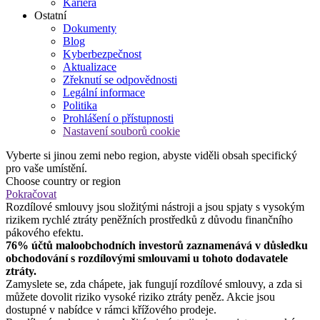
Kariéra
Ostatní
Dokumenty
Blog
Kyberbezpečnost
Aktualizace
Zřeknutí se odpovědnosti
Legální informace
Politika
Prohlášení o přístupnosti
Nastavení souborů cookie
Vyberte si jinou zemi nebo region, abyste viděli obsah specifický
pro vaše umístění.
Choose country or region
Pokračovat
Rozdílové smlouvy jsou složitými nástroji a jsou spjaty s vysokým
rizikem rychlé ztráty peněžních prostředků z důvodu finančního
pákového efektu.
76% účtů maloobchodních investorů zaznamenává v důsledku
obchodování s rozdílovými smlouvami u tohoto dodavatele
ztráty.
Zamyslete se, zda chápete, jak fungují rozdílové smlouvy, a zda si
můžete dovolit riziko vysoké riziko ztráty peněz. Akcie jsou
dostupné v nabídce v rámci křížového prodeje.