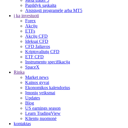
Meta trader 5
Papildyk sąskaitą
Atsisiųsti programėlę arba MT5
į ką investuoti
Forex
Akcijų
ETFs
Akcijų CFD
Ideksai CFD
CFD žaliavos
Kriptovaliutų CFD
ETF CFD
Instrumentų specifikacija
SpaceX
Rinka
Market news
Kainos gyvai
Ekonomikos kalendorius
Įmonių veiksmai
Updates
Blog
US earnings season
Learn TradingView
Klientų nuomonė
kontaktas