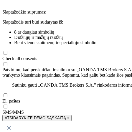
Slaptažodžio stiprumas:
Slaptažodis turi būti sudarytas iš:
8 ar daugiau simbolių
Didžiųjų ir mažųjų raidžių
Bent vieno skaitmenų ir specialiojo simbolio
Check all consents
Patvirtinu, kad perskaičiau ir sutinku su „OANDA TMS Brokers S.A
tvarkymo klausimais pagrindas. Suprantu, kad galiu bet kada šios pasl
Sutinku gauti „OANDA TMS Brokers S.A.” rinkodaros informaciją 
El. paštas
SMS/MMS
ATSIDARYKITE DEMO SĄSKAITĄ »