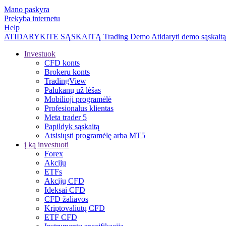
Mano paskyra
Prekyba internetu
Help
ATIDARYKITE SĄSKAITĄ
Trading
Demo
Atidaryti demo sąskaitą
Investuok
CFD konts
Brokeru konts
TradingView
Palūkanų už lėšas
Mobilioji programėlė
Profesionalus klientas
Meta trader 5
Papildyk sąskaitą
Atsisiųsti programėlę arba MT5
į ką investuoti
Forex
Akcijų
ETFs
Akcijų CFD
Ideksai CFD
CFD žaliavos
Kriptovaliutų CFD
ETF CFD