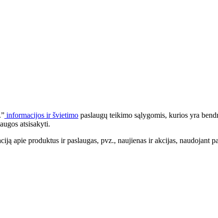
.”
informacijos ir švietimo
paslaugų teikimo sąlygomis, kurios yra bendr
augos atsisakyti.
apie produktus ir paslaugas, pvz., naujienas ir akcijas, naudojant pa