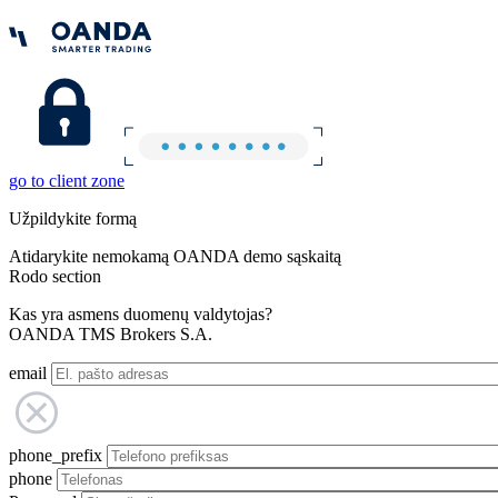
go to client zone
Užpildykite formą
Atidarykite nemokamą OANDA demo sąskaitą
Rodo section
Kas yra asmens duomenų valdytojas?
OANDA TMS Brokers S.A.
email
phone_prefix
phone