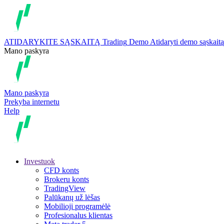
ATIDARYKITE SĄSKAITĄ
Trading
Demo
Atidaryti demo sąskaitą
Mano paskyra
Mano paskyra
Prekyba internetu
Help
Investuok
CFD konts
Brokeru konts
TradingView
Palūkanų už lėšas
Mobilioji programėlė
Profesionalus klientas