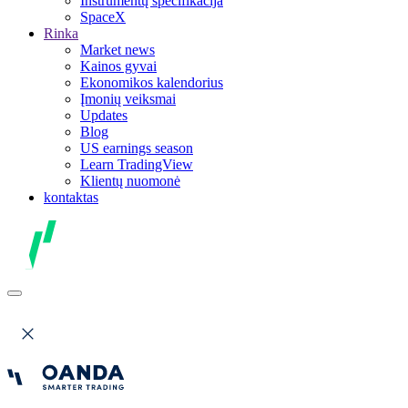
Instrumentų specifikacija
SpaceX
Rinka
Market news
Kainos gyvai
Ekonomikos kalendorius
Įmonių veiksmai
Updates
Blog
US earnings season
Learn TradingView
Klientų nuomonė
kontaktas