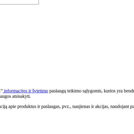
.”
informacijos ir švietimo
paslaugų teikimo sąlygomis, kurios yra bendr
augos atsisakyti.
apie produktus ir paslaugas, pvz., naujienas ir akcijas, naudojant pa