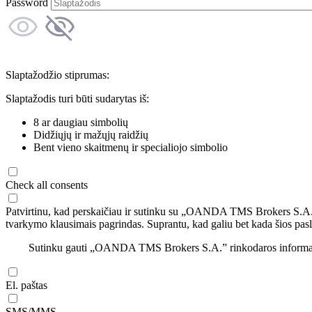
Password
Slaptažodžio stiprumas:
Slaptažodis turi būti sudarytas iš:
8 ar daugiau simbolių
Didžiųjų ir mažųjų raidžių
Bent vieno skaitmenų ir specialiojo simbolio
Check all consents
Patvirtinu, kad perskaičiau ir sutinku su „OANDA TMS Brokers S.A
tvarkymo klausimais pagrindas. Suprantu, kad galiu bet kada šios pasl
Sutinku gauti „OANDA TMS Brokers S.A.” rinkodaros informaciją 
El. paštas
SMS/MMS