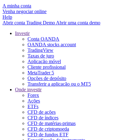
A minha conta
Venha negociar online
Help
Abrir conta
Trading
Demo
Abrir uma conta demo
Investir
Conta OANDA
OANDA stocks account
TradingView
Taxas de juro
Aplicação móvel
Cliente profissional
MetaTrader 5
Opções de depósito
Transferir a aplicação ou o MT5
Onde investir
Forex
Ações
ETFs
CFD de ações
CFD de índices
CFD de matérias-primas
CFD de criptomoeda
CFD de fundos ETF