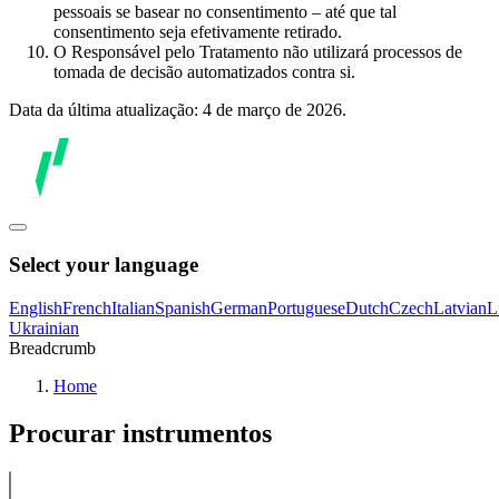
pessoais se basear no consentimento – até que tal
consentimento seja efetivamente retirado.
O Responsável pelo Tratamento não utilizará processos de
tomada de decisão automatizados contra si.
Data da última atualização: 4 de março de 2026.
Select your language
English
French
Italian
Spanish
German
Portuguese
Dutch
Czech
Latvian
L
Ukrainian
Breadcrumb
Home
Procurar instrumentos