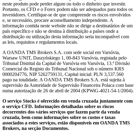
neste produto pode perder algum ou todo o dinheiro que investir.
Portanto, os CFD e o Forex podem não ser adequados para todos os
investidores. Certifique-se de que compreende os riscos envolvidos
e, se necessário, procure aconselhamento independente. A
informação contida neste website não se dirige a destinatários de um
país específico e não se destina à distribuição a países onde a
distribuição ou utilização desta informação seria incompatível com
as leis, requisitos e regulamentos locais.
A OANDA TMS Brokers S.A. com sede social em Varsóvia,
Warsaw UNIT, Daszyńskiego 1, 00-843 Varsóvia, registada pelo
Tribunal Distrital da Capital de Varsóvia em Varsóvia, 13.ª Divisão
Comercial do Registo do Tribunal Nacional sob o número KRS
0000204776, NIP 5262759131, Capital inicial: PLN 3,537.560
pago na totalidade. A OANDA TMS Brokers S.A. está sujeita à
supervisão da Autoridade de Supervisão Financeira Polaca com base
numa autorização de 26 de abril de 2004 (KPWiG-4021-54-1/2004).
O serviço Stocks é oferecido em venda cruzada juntamente com
o serviço CFD. Informações detalhadas sobre os riscos
decorrentes dos vários serviços que fazem parte da venda
cruzada, bem como informações sobre os custos e taxas
associados a estes serviços, estão disponíveis em OANDA TMS
Brokers, na secção Documentos.