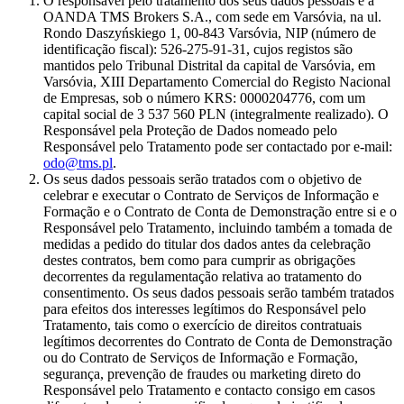
O responsável pelo tratamento dos seus dados pessoais é a
OANDA TMS Brokers S.A., com sede em Varsóvia, na ul.
Rondo Daszyńskiego 1, 00-843 Varsóvia, NIP (número de
identificação fiscal): 526-275-91-31, cujos registos são
mantidos pelo Tribunal Distrital da capital de Varsóvia, em
Varsóvia, XIII Departamento Comercial do Registo Nacional
de Empresas, sob o número KRS: 0000204776, com um
capital social de 3 537 560 PLN (integralmente realizado). O
Responsável pela Proteção de Dados nomeado pelo
Responsável pelo Tratamento pode ser contactado por e-mail:
odo@tms.pl
.
Os seus dados pessoais serão tratados com o objetivo de
celebrar e executar o Contrato de Serviços de Informação e
Formação e o Contrato de Conta de Demonstração entre si e o
Responsável pelo Tratamento, incluindo também a tomada de
medidas a pedido do titular dos dados antes da celebração
destes contratos, bem como para cumprir as obrigações
decorrentes da regulamentação relativa ao tratamento do
consentimento. Os seus dados pessoais serão também tratados
para efeitos dos interesses legítimos do Responsável pelo
Tratamento, tais como o exercício de direitos contratuais
legítimos decorrentes do Contrato de Conta de Demonstração
ou do Contrato de Serviços de Informação e Formação,
segurança, prevenção de fraudes ou marketing direto do
Responsável pelo Tratamento e contacto consigo em casos