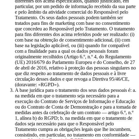
diferentes dos acima especificados, quando justificado, em
particular, por um pedido de informação recebido da sua parte
e pelo âmbito da atividade comercial do Responsável pelo
Tratamento. Os seus dados pessoais podem também ser
tratados para fins de marketing com base no consentimento
que concedeu ao Responsável pelo Tratamento. O tratamento
para fins diferentes dos acima referidos pode ser realizado: (i)
com base na obtenção de consentimento adicional, (ii) com
base na legislação aplicável, ou (iii) quando for compatível
com a finalidade para a qual os dados pessoais foram
originalmente recolhidos (Artigo 6.º, n.º 4, do Regulamento
(UE) 2016/679 do Parlamento Europeu e do Conselho, de 27
de abril de 2016, relativo à proteção das pessoas singulares no
que diz respeito ao tratamento de dados pessoais e à livre
circulação desses dados e que revoga a Diretiva 95/46/CE,
(doravante: «RGPD»).
A base jurídica para o tratamento dos seus dados pessoais é: a.
na medida em que o tratamento seja necessário para a
execução do Contrato de Serviços de Informação e Educação
ou do Contrato de Conta de Demonstração e para a tomada de
medidas antes da celebração de um contrato — artigo 6.º, n.º
1, alínea b) do RGPD; b. na medida em que o tratamento de
dados seja necessário para que o Responsável pelo
Tratamento cumpra as obrigações legais que lhe incumbem,
consistindo, em particular, no tratamento em conformidade —