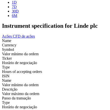
1D
7D
30D
6M
Instrument specification for Linde plc
Ações
CFD de ações
Name
Currency
Symbol
Valor mínimo da ordem
Ticker
Horário de negociação
Type
Hours of accepting orders
ISIN
Name
Valor mínimo da ordem
Descrição
Valor máximo da ordem
Passo da transação
Type
Horário de negociação