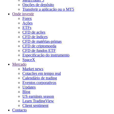
MetaTrader 5
Opções de depósito
Transferir a aplicação ou o MT5
Onde investir
Forex
Ações
ETFs
CFD de ações
CFD de índices
CFD de matérias-primas
CFD de criptomoeda
CFD de fundos ETF
Especificação do instrumento
SpaceX
Mercado
Market news
Cotações em tempo real
Calendário de trading
Eventos corporativos
Updates
Blog
US earnings season
Learn TradingView
Client sentiment
Contacto