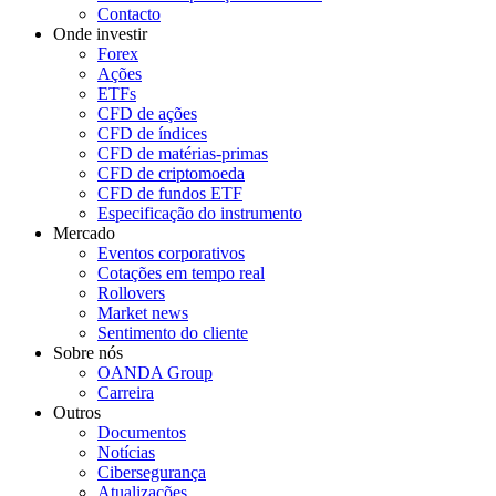
Contacto
Onde investir
Forex
Ações
ETFs
CFD de ações
CFD de índices
CFD de matérias-primas
CFD de criptomoeda
CFD de fundos ETF
Especificação do instrumento
Mercado
Eventos corporativos
Cotações em tempo real
Rollovers
Market news
Sentimento do cliente
Sobre nós
OANDA Group
Carreira
Outros
Documentos
Notícias
Cibersegurança
Atualizações